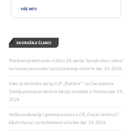
VIŠE INFO
SKORAŠNJI ČLANCI
Planirani prekid vode u Užicu 24. aprila: Spisak ulica, radovi
na novom cevovodu i pozicioniranje cisterne
Apr 24, 2026
Kako je ekološka akcija KJP „Zlatibor“: za Dan planete
Zemlje postala praktična lekcija za mlade iz Kučeva
Apr 24,
2026
Vežba evakuacije i gašenja požara u OŠ „Dušan Jerković“:
ključni koraci za bezbednost učenika
Apr 24, 2026