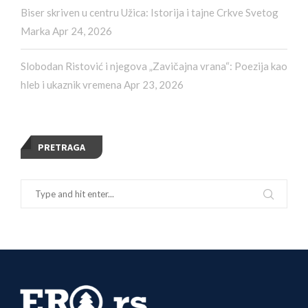
Biser skriven u centru Užica: Istorija i tajne Crkve Svetog
Marka
Apr 24, 2026
Slobodan Ristović i njegova „Zavičajna vrana“: Poezija kao
hleb i ukaznik vremena
Apr 23, 2026
PRETRAGA