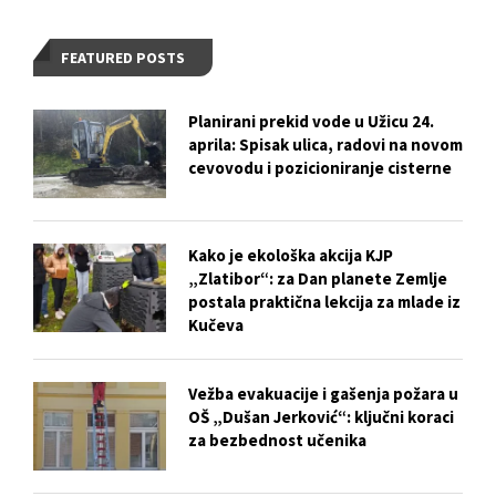
FEATURED POSTS
Planirani prekid vode u Užicu 24.
aprila: Spisak ulica, radovi na novom
cevovodu i pozicioniranje cisterne
Kako je ekološka akcija KJP
„Zlatibor“: za Dan planete Zemlje
postala praktična lekcija za mlade iz
Kučeva
Vežba evakuacije i gašenja požara u
OŠ „Dušan Jerković“: ključni koraci
za bezbednost učenika