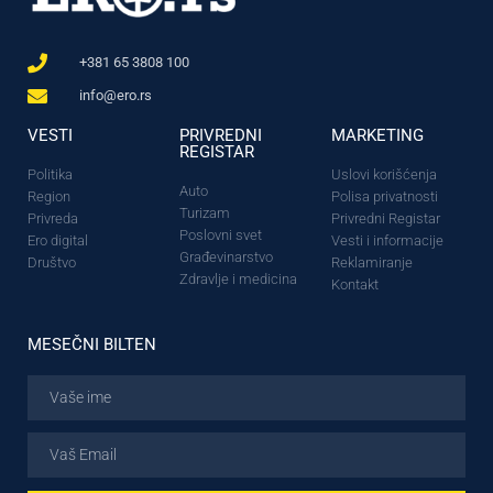
+381 65 3808 100
info@ero.rs
VESTI
PRIVREDNI
MARKETING
REGISTAR
Politika
Uslovi korišćenja
Auto
Region
Polisa privatnosti
Turizam
Privreda
Privredni Registar
Poslovni svet
Ero digital
Vesti i informacije
Građevinarstvo
Društvo
Reklamiranje
Zdravlje i medicina
Kontakt
MESEČNI BILTEN