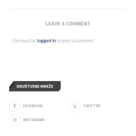
LEAVE A COMMENT
You must be
logged in
to post a comment.
DRUŠTVENE MREŽE
FACEBOOK
TWITTER
INSTAGRAM