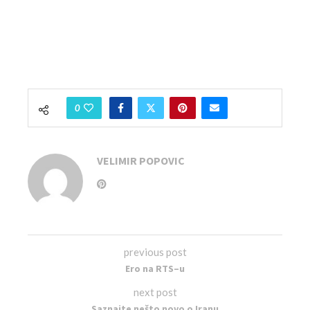
0
VELIMIR POPOVIC
previous post
Ero na RTS–u
next post
Saznajte nešto novo o Iranu