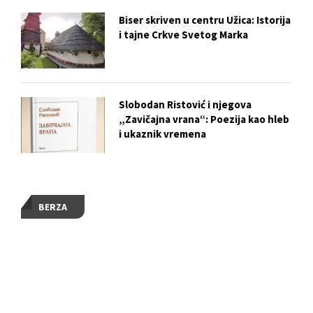
Biser skriven u centru Užica: Istorija
i tajne Crkve Svetog Marka
Slobodan Ristović i njegova
„Zavičajna vrana“: Poezija kao hleb
i ukaznik vremena
BERZA