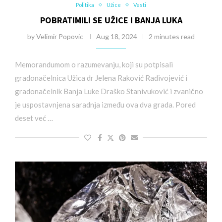
Politika
Užice
Vesti
POBRATIMILI SE UŽICE I BANJA LUKA
by
Velimir Popovic
Aug 18, 2024
2 minutes read
Memorandumom o razumevanju, koji su potpisali
gradonačelnica Užica dr Jelena Raković Radivojević i
gradonačelnik Banja Luke Draško Stanivuković i zvanično
je uspostavnjena saradnja između ova dva grada. Pored
deset već …