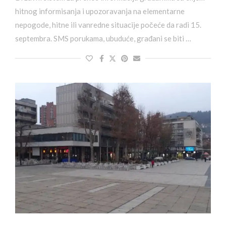
hitnog informisanja i upozoravanja na elementarne
nepogode, hitne ili vanredne situacije počeće da radi 15.
septembra. SMS porukama, ubuduće, građani se biti …