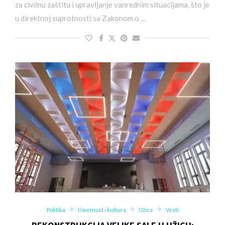
za civilnu zaštitu i upravljanje vanrednim situacijama, što je
u direktnoj suprotnosti sa Zakonom o …
Politika
Umetnost i kultura
Užice
Vesti