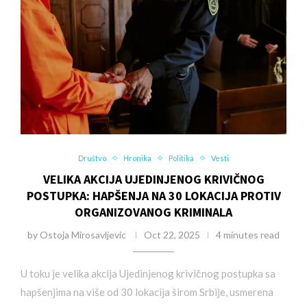
Društvo
Hronika
Politika
Vesti
VELIKA AKCIJA UJEDINJENOG KRIVIČNOG
POSTUPKA: HAPŠENJA NA 30 LOKACIJA PROTIV
ORGANIZOVANOG KRIMINALA
by
Ostoja Mirosavljevic
Oct 22, 2025
4 minutes read
U toku je velika akcija Ujedinjenog krivičnog postupka sa
hapšenjima na više od 30 lokacija širom Srbije, usmerena