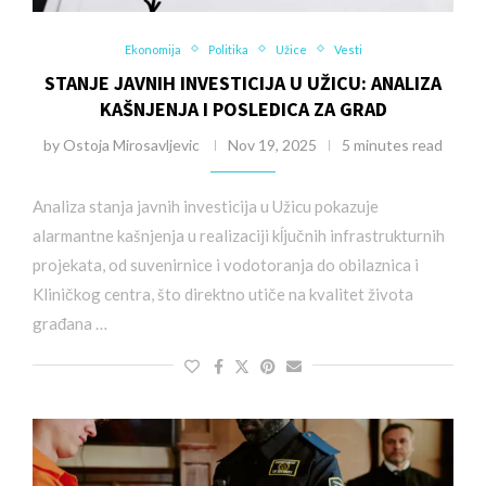
Ekonomija
Politika
Užice
Vesti
STANJE JAVNIH INVESTICIJA U UŽICU: ANALIZA
KAŠNJENJA I POSLEDICA ZA GRAD
by
Ostoja Mirosavljevic
Nov 19, 2025
5 minutes read
Analiza stanja javnih investicija u Užicu pokazuje
alarmantne kašnjenja u realizaciji kĺjučnih infrastrukturnih
projekata, od suvenirnice i vodotoranja do obilaznica i
Kliničkog centra, što direktno utiče na kvalitet života
građana …