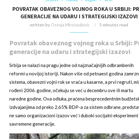
POVRATAK OBAVEZNOG VOJNOG ROKA U SRBIJI: P
GENERACIJE NA UDARU I STRATEGIJSKI IZAZOVI
written by
Ostoja Mirosavljevic
5 minutes read
Povratak obaveznog vojnog roka u Srbiji: P
generacije na udaru i strategijski izazovi
Srbija se nalazi na pragu jedne od najznačajnijih odbrambenih
reformi u novijoj istoriji. Nakon više od petnaest godina zamrz
sistema, obavezni vojni rok se vraća u kasarne, a prvi regruti, ml
rođeni 2006. godine, očekuju se već u decembru ove ili martu
naredne godine. Ova odluka, praćena besprecedentnim budžets
izdvajanjima od preko 2.65% BDP-a za sistem odbrane, predsta
ne samo organizacioni izazov već i duboki socijalni eksperiment
savremene generacije.