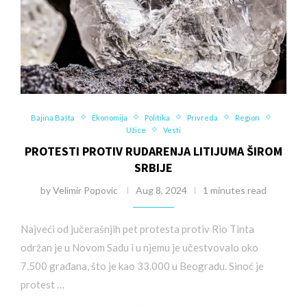
Bajina Bašta
Ekonomija
Politika
Privreda
Region
Užice
Vesti
PROTESTI PROTIV RUDARENJA LITIJUMA ŠIROM
SRBIJE
by
Velimir Popovic
Aug 8, 2024
1 minutes read
Najveći od jučerašnjih pet protesta protiv Rio Tinta
održan je u Novom Sadu i u njemu je učestvovalo oko
7.500 građana, što je kao 33.000 u Beogradu. Sinoć je
protest …