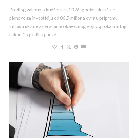
Predlog zakona o budžetu za 2026. godinu uključuje
planove za investiciju od 86,5 miliona evra u pripremu
infrastrukture za vraćanje obaveznog vojnog roka u Srbiji
nakon 15 godina pauze.