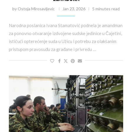
by
Ostoja Mirosavljevic
Jan 23, 2026
5 minutes read
Narodna poslanica Ivana Stamatović podnela je amandman
za ponovno otvaranje izdvojene sudske jedinice u Čajetini,
ističući opterećenje suda u Užicu i potrebu za olakšanim
pristupom pravosuđu za građane i privredu …