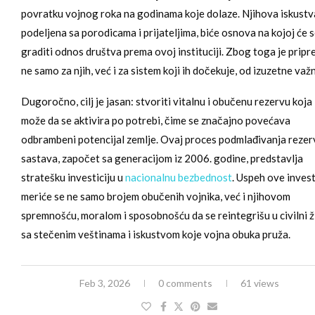
povratku vojnog roka na godinama koje dolaze. Njihova iskustv
podeljena sa porodicama i prijateljima, biće osnova na kojoj će 
graditi odnos društva prema ovoj instituciji. Zbog toga je prip
ne samo za njih, već i za sistem koji ih dočekuje, od izuzetne važn
Dugoročno, cilj je jasan: stvoriti vitalnu i obučenu rezervu koja
može da se aktivira po potrebi, čime se značajno povećava
odbrambeni potencijal zemlje. Ovaj proces podmlađivanja reze
sastava, započet sa generacijom iz 2006. godine, predstavlja
stratešku investiciju u
nacionalnu bezbednost
. Uspeh ove invest
meriće se ne samo brojem obučenih vojnika, već i njihovom
spremnošću, moralom i sposobnošću da se reintegrišu u civilni ž
sa stečenim veštinama i iskustvom koje vojna obuka pruža.
Feb 3, 2026
0 comments
61 views