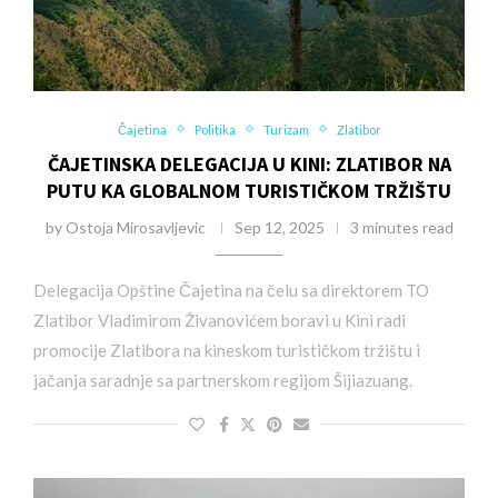
Čajetina
Politika
Turizam
Zlatibor
ČAJETINSKA DELEGACIJA U KINI: ZLATIBOR NA
PUTU KA GLOBALNOM TURISTIČKOM TRŽIŠTU
by
Ostoja Mirosavljevic
Sep 12, 2025
3 minutes read
Delegacija Opštine Čajetina na čelu sa direktorem TO
Zlatibor Vladimirom Živanovićem boravi u Kini radi
promocije Zlatibora na kineskom turističkom tržištu i
jačanja saradnje sa partnerskom regijom Šijiazuang.