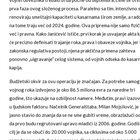
prva faza ovog složenog procesa. Paralelno sa tim, intenzivno 
renoviraju smeštajni kapaciteti u kasarnama širom zemlje, a rad
na tome traju već od 2024. godine. Ova priprema nije samo fizič
već i pravna. Kako Janićević ističe, prvi korak je usvajanje akta k
će precizno definisati trajanje roka, prava i obaveze vojnika, jer
zakonska regulativa postoji, njena praktična primena zahteva
ponovno „uigravanje” celog sistema, od vojnih odseka do kasar
kapija.
Budžetski okvir za ovu operaciju je značajan. Za potrebe samog
vojnog roka izdvojeno je oko 86.5 miliona evra za naredne tri
godine, što ukazuje na ozbiljnost namere. Međutim, pravi izazov 
u ljudskom faktoru. Načelnik Generalštaba, Milan Mojsilović, je
jasno stavio do znanja da se ne sme gubiti vreme, obrazlažući o
da prvo budu regrutovani upravo mladići iz 2006. godine. Godiš
cilj je da se obuči do 20.000 vojnika, sa ciklusima od oko 5.000