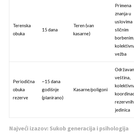
Primena
znanja u
uslovima
Terenska
Teren (van
15 dana
sličnim
obuka
kasarne)
borbenim
kolektivn
vežba
Održavan
veština,
Periodična
~15 dana
kolektivn
obuka
godišnje
Kasarne/poligoni
koordinac
rezerve
(planirano)
rezervnih
jedinica
Najveći izazov: Sukob generacija i psihologija