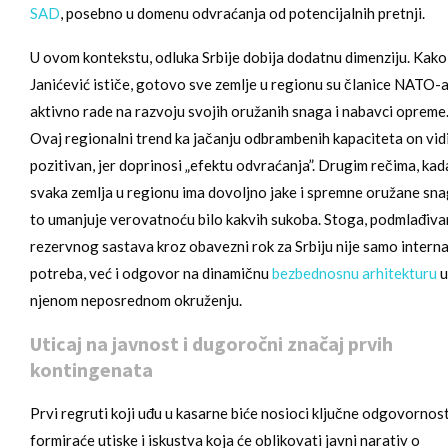
SAD
, posebno u domenu odvraćanja od potencijalnih pretnji.
U ovom kontekstu, odluka Srbije dobija dodatnu dimenziju. Kako
Janićević ističe, gotovo sve zemlje u regionu su članice NATO-a
aktivno rade na razvoju svojih oružanih snaga i nabavci opreme
Ovaj regionalni trend ka jačanju odbrambenih kapaciteta on vid
pozitivan, jer doprinosi „efektu odvraćanja”. Drugim rečima, kad
svaka zemlja u regionu ima dovoljno jake i spremne oružane sna
to umanjuje verovatnoću bilo kakvih sukoba. Stoga, podmlađiva
rezervnog sastava kroz obavezni rok za Srbiju nije samo intern
potreba, već i odgovor na dinamičnu
bezbednosnu arhitekturu
u
njenom neposrednom okruženju.
Uticaj na javnost i dugoročni značaj prvih
kontingenata
Prvi regruti koji uđu u kasarne biće nosioci ključne odgovornost
formiraće utiske i iskustva koja će oblikovati javni narativ o