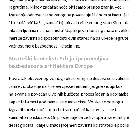
regrutima. Njihov zadatak neće biti samo prenos znanja, već i
izgradnja odnosa zasnovanog na poverenju i ličnom primeru, je
što Janićević kaže, „sama činjenica da vide vojnog starešinu… d
mladim ljudima ne znači ništa”. Uspeh prvih kontingenata u velik
meri će zavisiti od sposobnosti ovih starešina da ubede regrute
važnost mere bezbednosti i discipline.
Strateški kontekst: Srbija i promenljiva
bezbednosna arhitektura Evrope
Povratak obaveznog vojnog roka u Srbiji ne dešava se u vakuu
Janićević ukazuje na šire evropske tendencije, gde se, uprkos
najavama o povećanju vojnih budžeta, proces jačanja odbrambe
kapaciteta meri godinama, a ne mesecima. Vojske se ne mogu
izgraditi preko noći; potrebni su obučeni kadrovi, vreme i
kumulativno iskustvo. On procenjuje da će Evropa u narednih pe
deset godina i dalje u značajnoj meri zavisiti od strateške podr