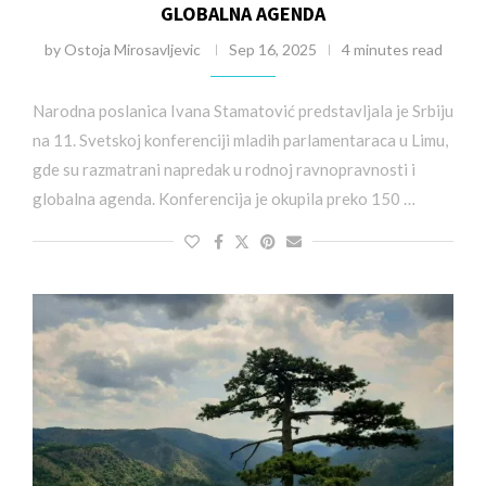
GLOBALNA AGENDA
by
Ostoja Mirosavljevic
Sep 16, 2025
4 minutes read
Narodna poslanica Ivana Stamatović predstavljala je Srbiju
na 11. Svetskoj konferenciji mladih parlamentaraca u Limu,
gde su razmatrani napredak u rodnoj ravnopravnosti i
globalna agenda. Konferencija je okupila preko 150 …