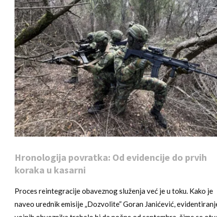
Hronologija povratka: Od evidencije do prvih
koraka u kasarni
Proces reintegracije obaveznog služenja već je u toku. Kako je
naveo urednik emisije „Dozvolite” Goran Janićević, evidentiranj
vojnih obveznika trebalo bi da počne od septembra, čime se otv