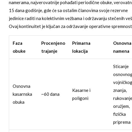
namerama, najverovatnije pohađati periodične obuke, verovat
15 dana godišnje, gde će sa ostalim članovima svoje rezervne
jedinice raditi na kolektivnim vežbama i održavanju stečenih veš
Ovaj kontinuitet je ključan za održavanje operativne spremnost
Faza
Procenjeno
Primarna
Osnovna
obuke
trajanje
lokacija
namena
Sticanje
osnovno
vojničko
Osnovna
Kasarne i
znanja,
kasarnska
~60 dana
poligoni
rukovanj
obuka
oružjem,
fizička
priprema