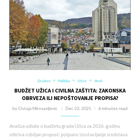
Društvo
Politika
Užice
Vesti
BUDŽET UŽICA I CIVILNA ZAŠTITA: ZAKONSKA
OBRVEZA ILI NEPOŠTOVANJE PROPISA?
by
Ostoja Mirosavljevic
Dec 22, 2025
6 minutes read
Analiza odluke o budžetu grada Užica za 2026. godinu
otkriva ozbiljan propust: potpuno izostavljanje sredstava