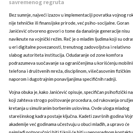
savremenog regruta
Bez sumnje, najveći izazov u implementaciji povratka vojnog ro
nije tehničke ili finansijske prirode, već psiho-socijalne. Goran
Janićević otvoreno govori o tome da današnje generacije nisu
naviknute na vojnički režim. Reč je o mladim ljudima koji su odra
u eri digitalne povezanosti, trenutnog zadovoljstva i relativno
slabog autoriteta institucija. Odudaranje od zone komfora
podrazumeva suočavanje sa ograničenjima u korišćenju mobiln
telefona i društvenih mreža, disciplinom, višečasovnim fizičkim
naporom i dugotrajnim ponavljanjima specifičnih radnji.
Vojna obuka je, kako Janićević opisuje, specifičan psihofizički n
koji zahteva strogo poštovanje procedura, od rukovanja oružj
kretanja u simuliranim borbenim uslovima. Ovde uloga mladog
starešinskog kadra postaje ključna. Kadeti završnih godina Voj
akademije već godinama učestvuju u obuci mlađih, a upravo će
najmlađi potporučnici biti ti koji će biti u neposrednom kontaktu