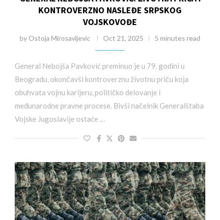
KONTROVERZNO NASLEĐE SRPSKOG
VOJSKOVOĐE
by
Ostoja Mirosavljevic
Oct 21, 2025
5 minutes read
General Nebojša Pavković preminuo je u 79. godini u
Beogradu, okončavši kontroverznu životnu priču koja
obuhvata vojnu karijeru, političko delovanje i
međunarodne pravne procese. Bivši načelnik Generalštaba
Vojske Jugoslavije ostaće …