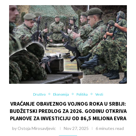
Društvo
Ekonomija
Politika
Vesti
VRAĆANJE OBAVEZNOG VOJNOG ROKA U SRBIJI:
BUDŽETSKI PREDLOG ZA 2026. GODINU OTKRIVA
PLANOVE ZA INVESTICIJU OD 86,5 MILIONA EVRA
by
Ostoja Mirosavljevic
Nov 27, 2025
6 minutes read