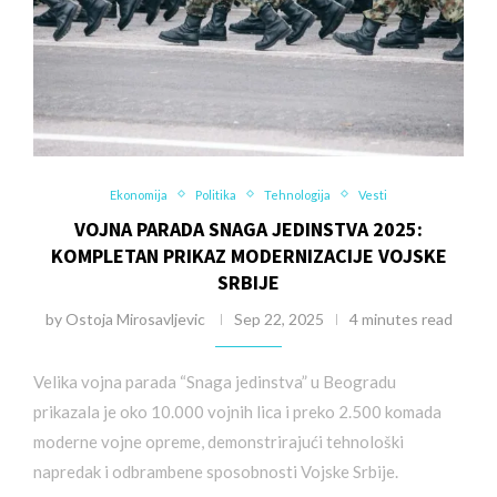
Ekonomija
Politika
Tehnologija
Vesti
VOJNA PARADA SNAGA JEDINSTVA 2025:
KOMPLETAN PRIKAZ MODERNIZACIJE VOJSKE
SRBIJE
by
Ostoja Mirosavljevic
Sep 22, 2025
4 minutes read
Velika vojna parada “Snaga jedinstva” u Beogradu
prikazala je oko 10.000 vojnih lica i preko 2.500 komada
moderne vojne opreme, demonstrirajući tehnološki
napredak i odbrambene sposobnosti Vojske Srbije.