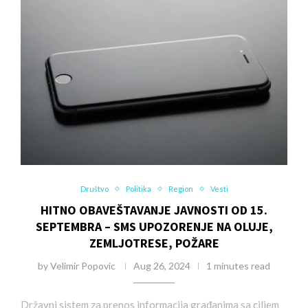
Društvo
Politika
Region
Vesti
HITNO OBAVEŠTAVANJE JAVNOSTI OD 15.
SEPTEMBRA – SMS UPOZORENJE NA OLUJE,
ZEMLJOTRESE, POŽARE
by
Velimir Popovic
Aug 26, 2024
1 minutes read
Državni sistem za prenos informacija građanima sa ciljem