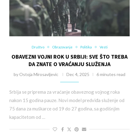
Društvo
Obrazovanje
Politika
Vesti
OBAVEZNI VOJNI ROK U SRBIJI: SVE ŠTO TREBA
DA ZNATE O VRAĆANJU SLUŽENJA
by
Ostoja Mirosavljevic
Dec 4, 2025
6 minutes read
Srbija se priprema za vraćanje obaveznog vojnog roka
nakon 15 godina pauze. Novi model predviđa služenje od
75 dana za muškarce od 19 do 27 godina, sa godišnjim
kapacitetom od …