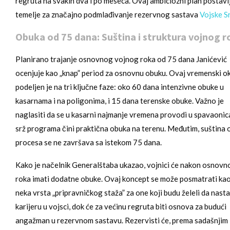
regruta na svakih dva i po meseca. Ovaj ambiciozni plan postavl
temelje za značajno podmlađivanje rezervnog sastava
Vojske Sr
Obuka od 75 dana: Suština i struktura vojnog r
Planirano trajanje osnovnog vojnog roka od 75 dana Janićević
ocenjuje kao „knap” period za osnovnu obuku. Ovaj vremenski ok
podeljen je na tri ključne faze: oko 60 dana intenzivne obuke u
kasarnama i na poligonima, i 15 dana terenske obuke. Važno je
naglasiti da se u kasarni najmanje vremena provodi u spavaoni
srž programa čini praktična obuka na terenu. Međutim, suština
procesa se ne završava sa istekom 75 dana.
Kako je načelnik Generalštaba ukazao, vojnici će nakon osnovn
roka imati dodatne obuke. Ovaj koncept se može posmatrati ka
neka vrsta „pripravničkog staža” za one koji budu želeli da nast
karijeru u vojsci, dok će za većinu regruta biti osnova za budući
angažman u rezervnom sastavu. Rezervisti će, prema sadašnjim