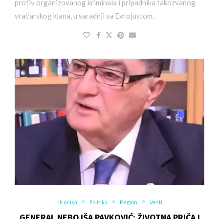
protiv organizovanog kriminala i pripadnika takozvanog
vračarskog klana, u saradnji sa Evrojustom.
Hronika
Politika
Region
Vesti
GENERAL NEBOJŠA PAVKOVIĆ: ŽIVOTNA PRIČA I