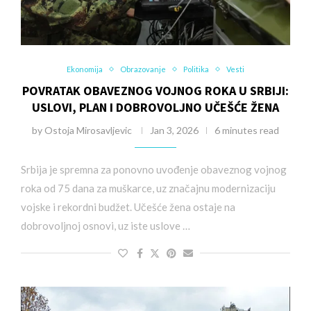
Ekonomija
Obrazovanje
Politika
Vesti
POVRATAK OBAVEZNOG VOJNOG ROKA U SRBIJI:
USLOVI, PLAN I DOBROVOLJNO UČEŠĆE ŽENA
by
Ostoja Mirosavljevic
Jan 3, 2026
6 minutes read
Srbija je spremna za ponovno uvođenje obaveznog vojnog
roka od 75 dana za muškarce, uz značajnu modernizaciju
vojske i rekordni budžet. Učešće žena ostaje na
dobrovoljnoj osnovi, uz iste uslove …