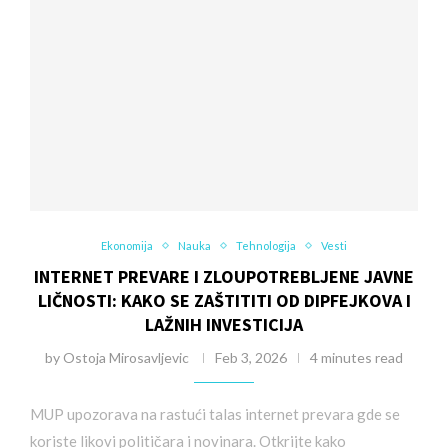
Ekonomija
Nauka
Tehnologija
Vesti
INTERNET PREVARE I ZLOUPOTREBLJENE JAVNE
LIČNOSTI: KAKO SE ZAŠTITITI OD DIPFEJKOVA I
LAŽNIH INVESTICIJA
by
Ostoja Mirosavljevic
Feb 3, 2026
4 minutes read
MUP upozorava na rastući talas internet prevara gde se
koriste likovi političara i novinara. Otkrijte kako