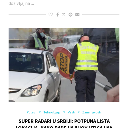
doživljaj na …
Putevi
Tehnologija
Vesti
Zanimljivosti
SUPER RADARI U SRBIJI: POTPUNA LISTA
LOKACIJA, KAKO RADE I NJIHOV UTICAJ NA