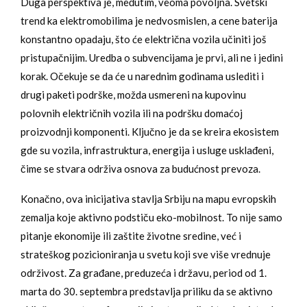
Duga perspektiva je, međutim, veoma povoljna. Svetski
trend ka elektromobilima je nedvosmislen, a cene baterija
konstantno opadaju, što će električna vozila učiniti još
pristupačnijim. Uredba o subvencijama je prvi, ali ne i jedini
korak. Očekuje se da će u narednim godinama uslediti i
drugi paketi podrške, možda usmereni na kupovinu
polovnih električnih vozila ili na podršku domaćoj
proizvodnji komponenti. Ključno je da se kreira ekosistem
gde su vozila, infrastruktura, energija i usluge usklađeni,
čime se stvara održiva osnova za budućnost prevoza.
Konačno, ova inicijativa stavlja Srbiju na mapu evropskih
zemalja koje aktivno podstiču eko-mobilnost. To nije samo
pitanje ekonomije ili zaštite životne sredine, već i
strateškog pozicioniranja u svetu koji sve više vrednuje
održivost. Za građane, preduzeća i državu, period od 1.
marta do 30. septembra predstavlja priliku da se aktivno