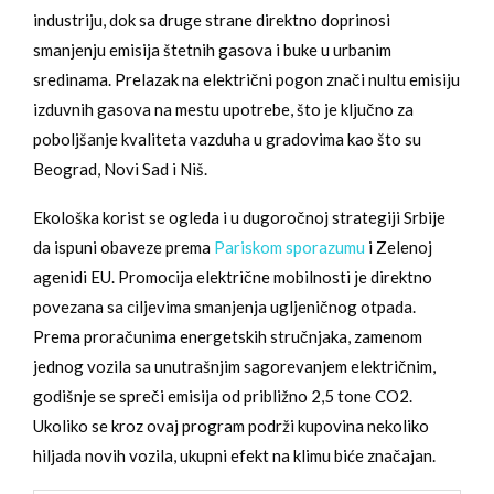
industriju, dok sa druge strane direktno doprinosi
smanjenju emisija štetnih gasova i buke u urbanim
sredinama. Prelazak na električni pogon znači nultu emisiju
izduvnih gasova na mestu upotrebe, što je ključno za
poboljšanje kvaliteta vazduha u gradovima kao što su
Beograd, Novi Sad i Niš.
Ekološka korist se ogleda i u dugoročnoj strategiji Srbije
da ispuni obaveze prema
Pariskom sporazumu
i Zelenoj
agenidi EU. Promocija električne mobilnosti je direktno
povezana sa ciljevima smanjenja ugljeničnog otpada.
Prema proračunima energetskih stručnjaka, zamenom
jednog vozila sa unutrašnjim sagorevanjem električnim,
godišnje se spreči emisija od približno 2,5 tone CO2.
Ukoliko se kroz ovaj program podrži kupovina nekoliko
hiljada novih vozila, ukupni efekt na klimu biće značajan.