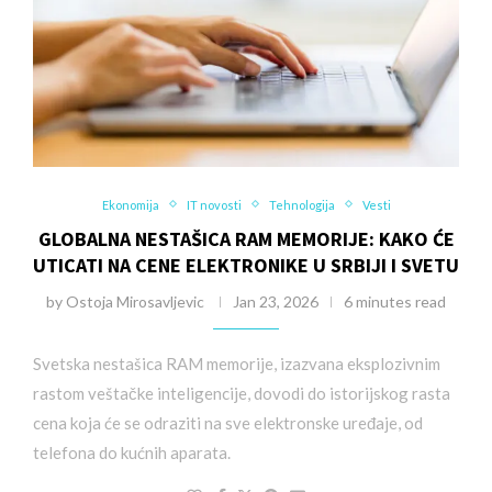
Ekonomija
IT novosti
Tehnologija
Vesti
GLOBALNA NESTAŠICA RAM MEMORIJE: KAKO ĆE
UTICATI NA CENE ELEKTRONIKE U SRBIJI I SVETU
by
Ostoja Mirosavljevic
Jan 23, 2026
6 minutes read
Svetska nestašica RAM memorije, izazvana eksplozivnim
rastom veštačke inteligencije, dovodi do istorijskog rasta
cena koja će se odraziti na sve elektronske uređaje, od
telefona do kućnih aparata.