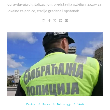
opravdavaju digitalizacijom, predstavlja ozbiljan izazov za
lokalne zajednice, starije građane i opstanak …
Društvo
Putevi
Tehnologija
Vesti