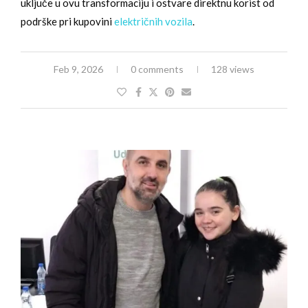
uključe u ovu transformaciju i ostvare direktnu korist od
podrške pri kupovini
električnih vozila
.
Feb 9, 2026
0 comments
128 views