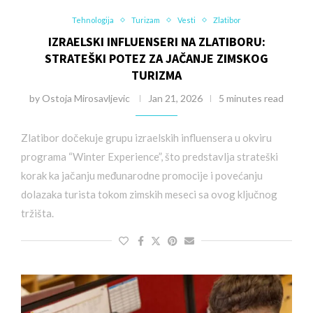
Tehnologija
Turizam
Vesti
Zlatibor
IZRAELSKI INFLUENSERI NA ZLATIBORU:
STRATEŠKI POTEZ ZA JAČANJE ZIMSKOG
TURIZMA
by
Ostoja Mirosavljevic
Jan 21, 2026
5 minutes read
Zlatibor dočekuje grupu izraelskih influensera u okviru
programa “Winter Experience”, što predstavlja strateški
korak ka jačanju međunarodne promocije i povećanju
dolazaka turista tokom zimskih meseci sa ovog ključnog
tržišta.