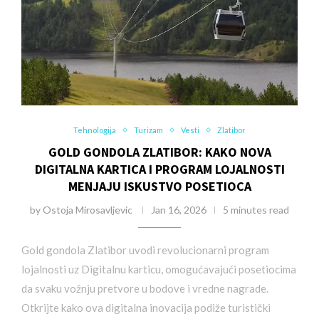
Tehnologija
Turizam
Vesti
Zlatibor
GOLD GONDOLA ZLATIBOR: KAKO NOVA
DIGITALNA KARTICA I PROGRAM LOJALNOSTI
MENJAJU ISKUSTVO POSETIOCA
by
Ostoja Mirosavljevic
Jan 16, 2026
5 minutes read
Gold gondola Zlatibor uvodi revolucionarni program
lojalnosti uz Digitalnu karticu, omogućavajući posetiocima
da svaku vožnju pretvore u bodove i vredne nagrade.
Otkrijte kako ova digitalna inovacija podiže turistički