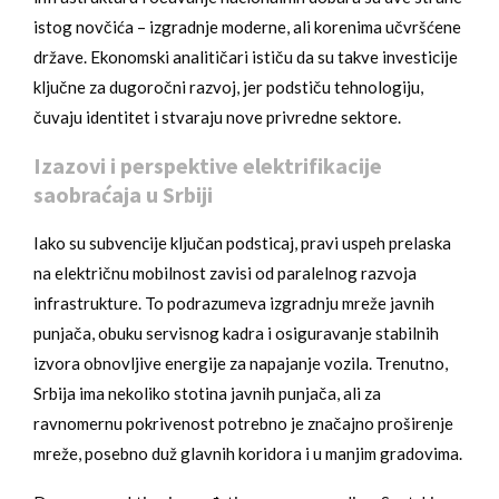
istog novčića – izgradnje moderne, ali korenima učvršćene
države. Ekonomski analitičari ističu da su takve investicije
ključne za dugoročni razvoj, jer podstiču tehnologiju,
čuvaju identitet i stvaraju nove privredne sektore.
Izazovi i perspektive elektrifikacije
saobraćaja u Srbiji
Iako su subvencije ključan podsticaj, pravi uspeh prelaska
na električnu mobilnost zavisi od paralelnog razvoja
infrastrukture. To podrazumeva izgradnju mreže javnih
punjača, obuku servisnog kadra i osiguravanje stabilnih
izvora obnovljive energije za napajanje vozila. Trenutno,
Srbija ima nekoliko stotina javnih punjača, ali za
ravnomernu pokrivenost potrebno je značajno proširenje
mreže, posebno duž glavnih koridora i u manjim gradovima.