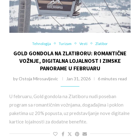
Tehnologija
Turizam
Vesti
Zlatibor
GOLD GONDOLA NA ZLATIBORU: ROMANTIČNE
VOŽNJE, DIGITALNA LOJALNOST I ZIMSKE
PANORAME U FEBRUARU
by
Ostoja Mirosavljevic
Jan 31, 2026
6 minutes read
U februaru, Gold gondola na Zlatiboru nudi poseban
program sa romantičnim vožnjama, događajima i poklon
paketima uz 20% popusta, uz predstavljanje nove digitalne
kartice lojalnosti za dodatne benefite.