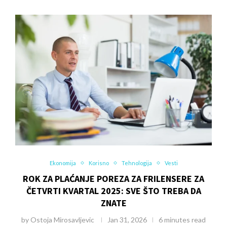
Ekonomija
Korisno
Tehnologija
Vesti
ROK ZA PLAĆANJE POREZA ZA FRILENSERE ZA
ČETVRTI KVARTAL 2025: SVE ŠTO TREBA DA
ZNATE
by
Ostoja Mirosavljevic
Jan 31, 2026
6 minutes read