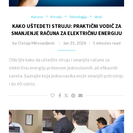
Korisno
Priroda
Tehnologija
Vesti
KAKO UŠTEDETI STRUJU: PRAKTIČNI VODIČ ZA
SMANJENJE RAČUNA ZA ELEKTRIČNU ENERGIJU
by
Ostoja Mirosavljevic
Jan 31, 2026
5 minutes read
Otkrijte kako da uštedite struju i smanjite račune za
električnu energiju primenom jednostavnih, ali efikasnih
saveta. Saznajte koja jedna navika može smanjiti potrošnju
i do 60 odsto.