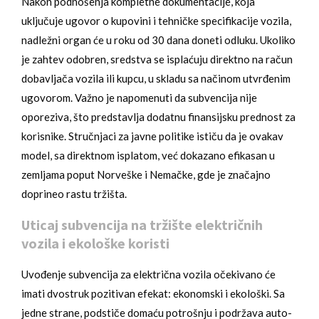
Nakon podnošenja kompletne dokumentacije, koja
uključuje ugovor o kupovini i tehničke specifikacije vozila,
nadležni organ će u roku od 30 dana doneti odluku. Ukoliko
je zahtev odobren, sredstva se isplaćuju direktno na račun
dobavljača vozila ili kupcu, u skladu sa načinom utvrđenim
ugovorom. Važno je napomenuti da subvencija nije
oporeziva, što predstavlja dodatnu finansijsku prednost za
korisnike. Stručnjaci za javne politike ističu da je ovakav
model, sa direktnom isplatom, već dokazano efikasan u
zemljama poput Norveške i Nemačke, gde je značajno
doprineo rastu tržišta.
Uticaj subvencija na tržište električnih
vozila i ekološke koristi
Uvođenje subvencija za električna vozila očekivano će
imati dvostruk pozitivan efekat: ekonomski i ekološki. Sa
jedne strane, podstiče domaću potrošnju i podržava auto-