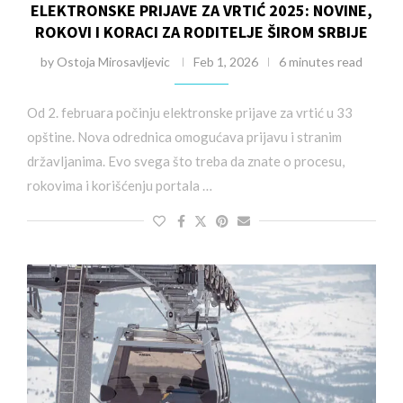
ELEKTRONSKE PRIJAVE ZA VRTIĆ 2025: NOVINE,
ROKOVI I KORACI ZA RODITELJE ŠIROM SRBIJE
by
Ostoja Mirosavljevic
Feb 1, 2026
6 minutes read
Od 2. februara počinju elektronske prijave za vrtić u 33
opštine. Nova odrednica omogućava prijavu i stranim
državljanima. Evo svega što treba da znate o procesu,
rokovima i korišćenju portala …