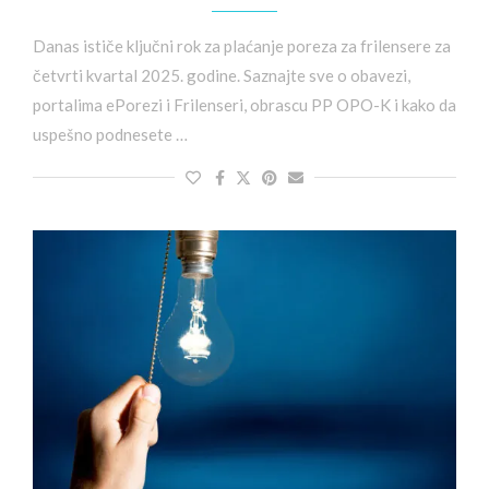
Danas ističe ključni rok za plaćanje poreza za frilensere za
četvrti kvartal 2025. godine. Saznajte sve o obavezi,
portalima ePorezi i Frilenseri, obrascu PP OPO-K i kako da
uspešno podnesete …