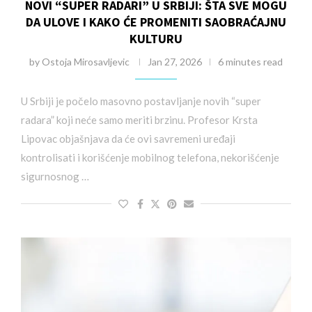
NOVI “SUPER RADARI” U SRBIJI: ŠTA SVE MOGU
DA ULOVE I KAKO ĆE PROMENITI SAOBRAĆAJNU
KULTURU
by
Ostoja Mirosavljevic
Jan 27, 2026
6 minutes read
U Srbiji je počelo masovno postavljanje novih “super
radara” koji neće samo meriti brzinu. Profesor Krsta
Lipovac objašnjava da će ovi savremeni uređaji
kontrolisati i korišćenje mobilnog telefona, nekorišćenje
sigurnosnog …