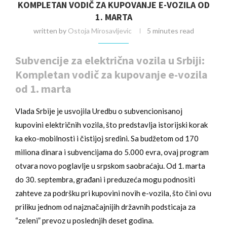
KOMPLETAN VODIČ ZA KUPOVANJE E-VOZILA OD
1. MARTA
written by
Ostoja Mirosavljevic
5 minutes read
Subvencije za električna vozila u Srbiji:
Kompletan vodič za kupovanje e-vozila
od 1. marta
Vlada Srbije je usvojila Uredbu o subvencionisanoj
kupovini električnih vozila, što predstavlja istorijski korak
ka eko-mobilnosti i čistijoj sredini. Sa budžetom od 170
miliona dinara i subvencijama do 5.000 evra, ovaj program
otvara novo poglavlje u srpskom saobraćaju. Od 1. marta
do 30. septembra, građani i preduzeća mogu podnositi
zahteve za podršku pri kupovini novih e-vozila, što čini ovu
priliku jednom od najznačajnijih državnih podsticaja za
“zeleni” prevoz u poslednjih deset godina.