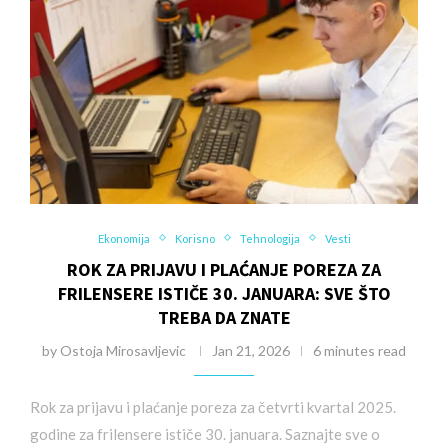
Ekonomija
Korisno
Tehnologija
Vesti
ROK ZA PRIJAVU I PLAĆANJE POREZA ZA
FRILENSERE ISTIČE 30. JANUARA: SVE ŠTO
TREBA DA ZNATE
by
Ostoja Mirosavljevic
Jan 21, 2026
6 minutes read
Rok za prijavu i plaćanje poreza za četvrti kvartal 2025.
godine za frilensere ističe 30. januara. Saznajte sve o