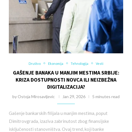
Društvo
Ekonomija
Tehnologija
Vesti
GAŠENJE BANAKA U MANJIM MESTIMA SRBIJE:
KRIZA DOSTUPNOSTI NOVCA ILI NEIZBEŽNA
DIGITALIZACIJA?
by
Ostoja Mirosavljevic
Jan 29, 2026
5 minutes read
Gašenje bankarskih filijala u manjim mestima, poput
Dimitrovgrada, izaziva zabrinutost zbog finansijske
isključenosti stanovništva. Ovaj trend, koji banke