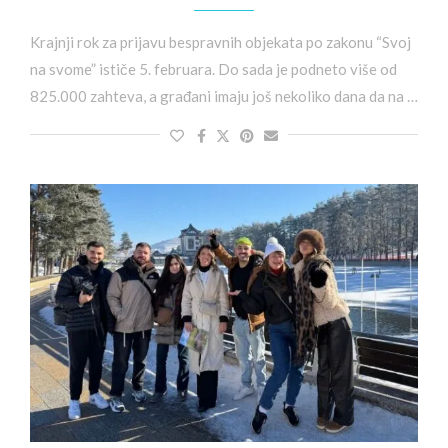
Krajnji rok za prijavu bespravnih objekata po zakonu “Svoj
na svome” ističe 5. februara. Do sada je podneto više od
825.000 zahteva, a građani imaju još nekoliko dana da na …