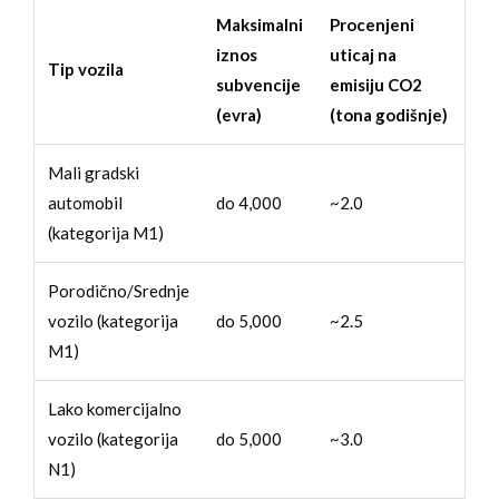
Maksimalni
Procenjeni
iznos
uticaj na
Tip vozila
subvencije
emisiju CO2
(evra)
(tona godišnje)
Mali gradski
automobil
do 4,000
~2.0
(kategorija M1)
Porodično/Srednje
vozilo (kategorija
do 5,000
~2.5
M1)
Lako komercijalno
vozilo (kategorija
do 5,000
~3.0
N1)