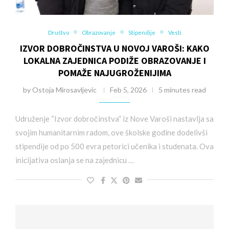
Društvo
Obrazovanje
Stipendije
Vesti
IZVOR DOBROČINSTVA U NOVOJ VAROŠI: KAKO
LOKALNA ZAJEDNICA PODIŽE OBRAZOVANJE I
POMAŽE NAJUGROŽENIJIMA
by
Ostoja Mirosavljevic
Feb 5, 2026
5 minutes read
Udruženje “Izvor dobročinstva” iz Nove Varoši nastavlja sa
svojim humanitarnim radom, ove školske godine dodelivši
stipendije od po 500 evra petorici učenika i studenata. Ova
inicijativa oslanja se na zajednicu …