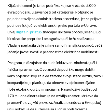
Ključni element je iznos podrške, koji se kreće do 5.000
evra po vozilu, u zavisnosti od kategorije. Potpuno je
pojednostavljena administrativna procedura, jer se prijave
podnose isključivo elektronski, preko portala e-Uprave.
Ovaj
digitalni pristup
značajno ubrzava proces, smanjujući
birokratske prepreke i omogućavajući bržu realizaciju.
Vlada je naglasila da je cilj ne samo finansijska pomoć, već i
jačanje javne svesti o prednostima električne mobilnosti.
Program je dizajniran da bude inkluzivan, obuhvatajući i
fizička i pravna lica. Ovo znači da podršku mogu dobiti
kako pojedinci koji žele da zamene svoje staro vozilo, tako i
kompanije koje planiraju da obnove svoje komercijalne
flote ekološki održivim opcijama. Raspoloživi budžet od
170 miliona dinara ukazuje na ozbiljnu nameru države da
promoviše ovaj vid prevoza. Analiza trendova u Evropskoj
uniji pokazuje da su zemlje sa sličnim podsticajima