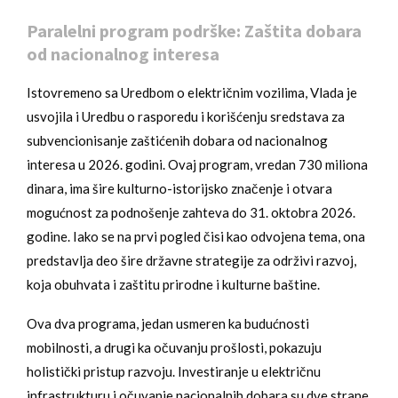
Paralelni program podrške: Zaštita dobara
od nacionalnog interesa
Istovremeno sa Uredbom o električnim vozilima, Vlada je
usvojila i Uredbu o rasporedu i korišćenju sredstava za
subvencionisanje zaštićenih dobara od nacionalnog
interesa u 2026. godini. Ovaj program, vredan 730 miliona
dinara, ima šire kulturno-istorijsko značenje i otvara
mogućnost za podnošenje zahteva do 31. oktobra 2026.
godine. Iako se na prvi pogled čisi kao odvojena tema, ona
predstavlja deo šire državne strategije za održivi razvoj,
koja obuhvata i zaštitu prirodne i kulturne baštine.
Ova dva programa, jedan usmeren ka budućnosti
mobilnosti, a drugi ka očuvanju prošlosti, pokazuju
holistički pristup razvoju. Investiranje u električnu
infrastrukturu i očuvanje nacionalnih dobara su dve strane