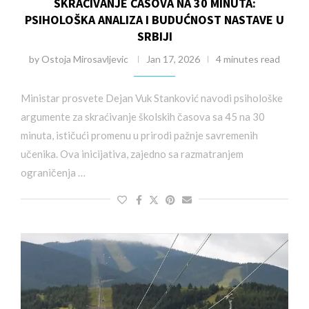
SKRAĆIVANJE ČASOVA NA 30 MINUTA:
PSIHOLOŠKA ANALIZA I BUDUĆNOST NASTAVE U
SRBIJI
by
Ostoja Mirosavljevic
Jan 17, 2026
4 minutes read
Ministar prosvete Dejan Vuk Stanković navodi psihološke
argumente za skraćivanje školskih časova sa 45 na 30
minuta, ističući promenu u prirodi pažnje savremenih
učenika. Ova inicijativa, zajedno sa razmatranjem
ograničenja …