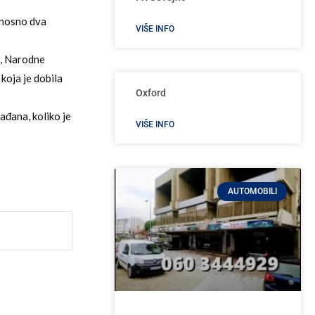
dnosno dva
VIŠE INFO
i, Narodne
koja je dobila
Oxford
ađana, koliko je
VIŠE INFO
AUTOMOBILI