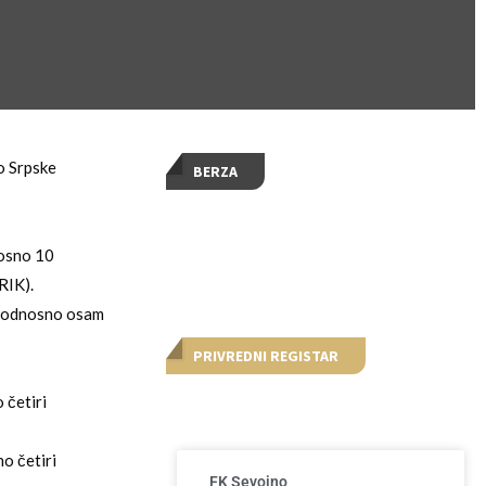
o Srpske
BERZA
nosno 10
RIK).
a, odnosno osam
PRIVREDNI REGISTAR
 četiri
o četiri
FK Sevojno