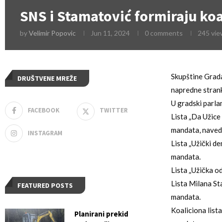
SNS i Stamatović formiraju koa
by
Velimir Popovic
Jun 11, 2024
0 comments
245
vie
Skupštine Grada
DRUŠTVENE MREŽE
napredne stran
U gradski parlam
FACEBOOK
TWITTER
Lista „Da Užice
mandata, navede
INSTAGRAM
Lista „Užički d
mandata.
Lista „Užička o
Lista Milana St
FEATURED POSTS
mandata.
Koaliciona list
Planirani prekid