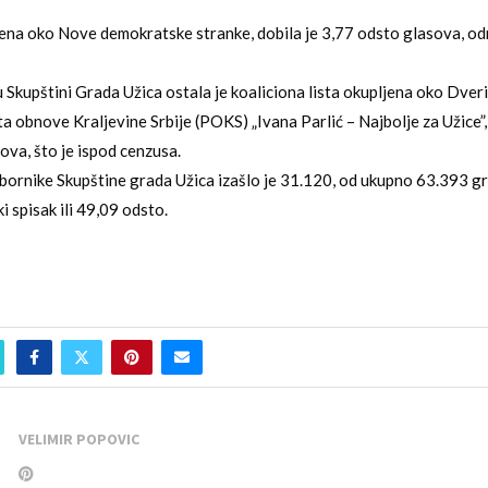
jena oko Nove demokratske stranke, dobila je 3,77 odsto glasova, o
 Skupštini Grada Užica ostala je koaliciona lista okupljena oko Dver
a obnove Kraljevine Srbije (POKS) „Ivana Parlić – Najbolje za Užice”, 
ova, što je ispod cenzusa.
bornike Skupštine grada Užica izašlo je 31.120, od ukupno 63.393 gr
i spisak ili 49,09 odsto.
VELIMIR POPOVIC