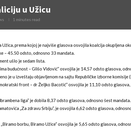
liciju u Užicu
ws
1 minutes read
 Užica, prema kojoj je najviše glasova osvojila koalcija okupljena ok
ke – 45.50 odsto, odnosno 33 mandata.
ent ušlo je sedam lista.
 ima budućnost – Glišo Vidović” osvojila je 14,57 odsto glasova, od
no je u izveštaju objavljenom na sajtu Republičke izborne komisije (
emokratski front – dr Željko Bacotić” osvojila je 11,10 odsto glasov
dbrambena liga” je dobila 8,37 odsto glasova, odnosno šest mandata.
amatovića „Za zdravu Srbiju”, je osvojila 6,62 odsto glasova, odnosno
a „Biramo borbu, Biramo Užice” osvojila je 5,65 odsto glasova, odnosn