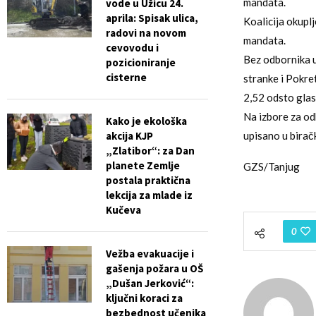
mandata.
vode u Užicu 24.
aprila: Spisak ulica,
Koalicija okupl
radovi na novom
mandata.
cevovodu i
Bez odbornika u
pozicioniranje
cisterne
stranke i Pokret
2,52 odsto glas
Na izbore za od
Kako je ekološka
akcija KJP
upisano u biračk
„Zlatibor“: za Dan
planete Zemlje
GZS/Tanjug
postala praktična
lekcija za mlade iz
Kučeva
0
Vežba evakuacije i
gašenja požara u OŠ
„Dušan Jerković“:
ključni koraci za
bezbednost učenika