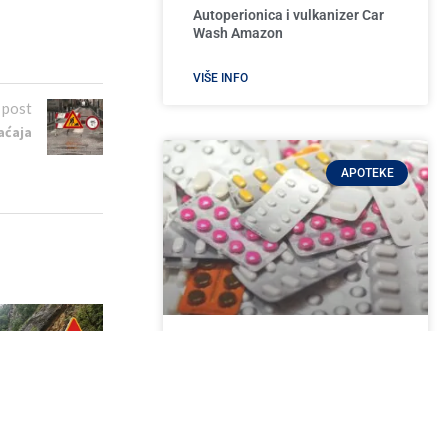
Autoperionica i vulkanizer Car
Wash Amazon
VIŠE INFO
 post
aćaja
APOTEKE
Apoteka Tea-farm
VIŠE INFO