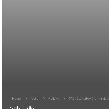
Home
Vesti
Politika
SNS i Stamatović formiraju ko
Politika
Užice