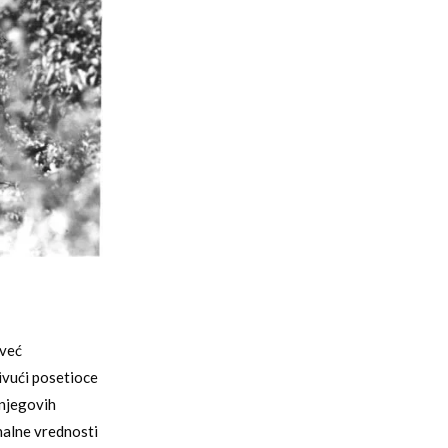
 već
rivući posetioce
 njegovih
nalne vrednosti