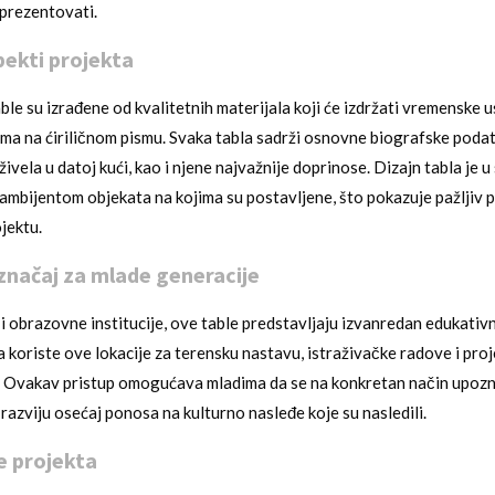
rezentovati.
pekti projekta
le su izrađene od kvalitetnih materijala koji će izdržati vremenske u
sima na ćiriličnom pismu. Svaka tabla sadrži osnovne biografske podatk
živela u datoj kući, kao i njene najvažnije doprinose. Dizajn tabla je u
ambijentom objekata na kojima su postavljene, što pokazuje pažljiv p
jektu.
značaj za mlade generacije
i obrazovne institucije, ove table predstavljaju izvanredan edukativn
 koriste ove lokacije za terensku nastavu, istraživačke radove i pr
ji. Ovakav pristup omogućava mladima da se na konkretan način upozn
razviju osećaj ponosa na kulturno nasleđe koje su nasledili.
e projekta