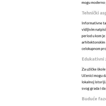
mogu moderno p
Tehnički as
Informativne tab
vidljivim natpi
period u kom je 
arhitektonskim 
celokupnom pro
Edukativni 
Za užičke škole 
Učenici mogu da
lokalnoj istori
svog grada i da 
Buduće faz