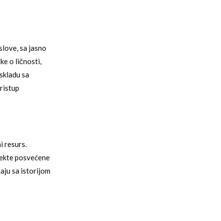
slove, sa jasno
e o ličnosti,
 skladu sa
ristup
i resurs.
ojekte posvećene
aju sa istorijom