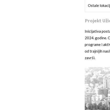
Ostale lokaci
Projekt Uži
Inicijativa post
2024. godine. O
programe i akti
od trajnijih nas
završi.