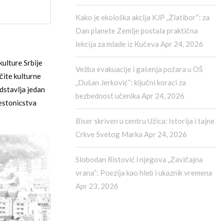
Kako je ekološka akcija KJP „Zlatibor“: za
Dan planete Zemlje postala praktična
lekcija za mlade iz Kučeva
Apr 24, 2026
kulture Srbije
Vežba evakuacije i gašenja požara u OŠ
čite kulturne
„Dušan Jerković“: ključni koraci za
dstavlja jedan
bezbednost učenika
Apr 24, 2026
restonicstva
Biser skriven u centru Užica: Istorija i tajne
Crkve Svetog Marka
Apr 24, 2026
Slobodan Ristović i njegova „Zavičajna
vrana“: Poezija kao hleb i ukaznik vremena
Apr 23, 2026