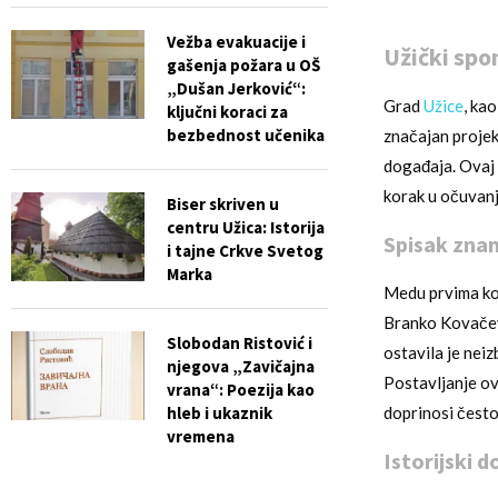
Vežba evakuacije i
Užički spo
gašenja požara u OŠ
„Dušan Jerković“:
Grad
Užice
, ka
ključni koraci za
bezbednost učenika
značajan projek
događaja. Ovaj 
korak u očuvanj
Biser skriven u
centru Užica: Istorija
Spisak znam
i tajne Crkve Svetog
Marka
Medu prvima koj
Branko Kovačevi
Slobodan Ristović i
ostavila je neiz
njegova „Zavičajna
Postavljanje ov
vrana“: Poezija kao
hleb i ukaznik
doprinosi često
vremena
Istorijski d