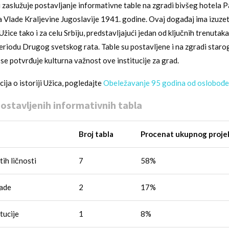
zaslužuje postavljanje informativne table na zgradi bivšeg hotela Pa
 Vlade Kraljevine Jugoslavije 1941. godine. Ovaj događaj ima izuzeta
Užice tako i za celu Srbiju, predstavljajući jedan od ključnih trenutaka
riodu Drugog svetskog rata. Table su postavljene i na zgradi star
 se potvrđuje kulturna važnost ove institucije za grad.
ija o istoriji Užica, pogledajte
Obeležavanje 95 godina od oslobođe
postavljenih informativnih tabla
Broj tabla
Procenat ukupnog proje
ih ličnosti
7
58%
rade
2
17%
tucije
1
8%