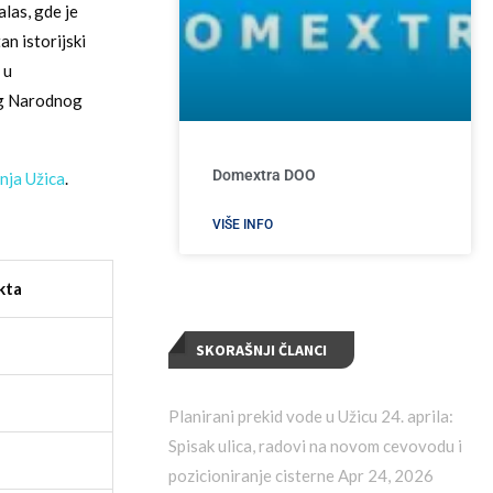
las, gde je
n istorijski
 u
og Narodnog
Domextra DOO
nja Užica
.
VIŠE INFO
kta
SKORAŠNJI ČLANCI
Planirani prekid vode u Užicu 24. aprila:
Spisak ulica, radovi na novom cevovodu i
pozicioniranje cisterne
Apr 24, 2026