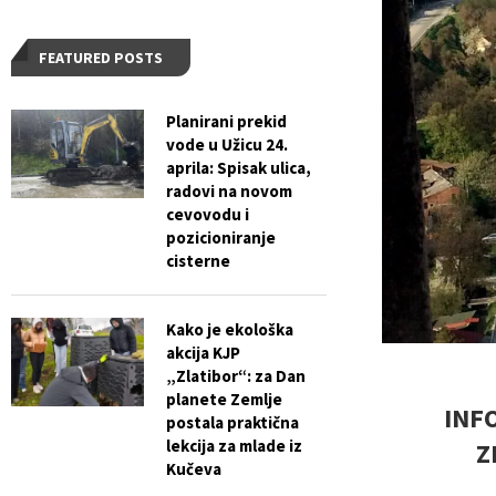
FEATURED POSTS
Planirani prekid
vode u Užicu 24.
aprila: Spisak ulica,
radovi na novom
cevovodu i
pozicioniranje
cisterne
Kako je ekološka
akcija KJP
„Zlatibor“: za Dan
planete Zemlje
INF
postala praktična
lekcija za mlade iz
Z
Kučeva