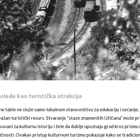
sleđe kao turistička atrakcija
e table ne služe samo lokalnom stanovništvu za edukaciju i sećanje,
 važan turistički resurs. Stvaranje “staze znamenitih Užičana” može p
sovani za kulturnu istoriju i žele da dublje upoznaju grad kroz prizmu
 ličnosti. Ovakav pristup kulturnom turizmu pokazuje kako se tradicio