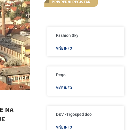
PRIVREDNI REGISTAR
Fashion Sky
VIŠE INFO
Pego
VIŠE INFO
E NA
D&V -Trgosped doo
JE
VIŠE INFO