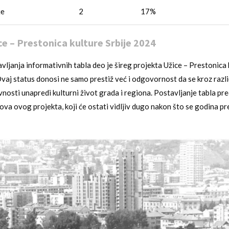
je
2
17%
ce – Prestonica kulture Srbije 2024
avljanja informativnih tabla deo je šireg projekta Užice – Prestonica 
vaj status donosi ne samo prestiž već i odgovornost da se kroz razli
vnosti unapredi kulturni život grada i regiona. Postavljanje tabla pre
lova ovog projekta, koji će ostati vidljiv dugo nakon što se godina p