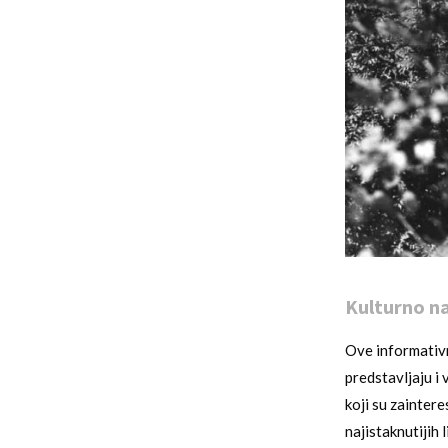
Kulturno na
Ove informativn
predstavljaju i
koji su zaintere
najistaknutijih