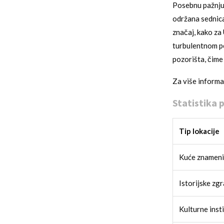
Posebnu pažnju 
održana sednica
značaj, kako za 
turbulentnom pe
pozorišta, čime
Za više informac
Statistika 
Tip lokacije
Kuće znamenit
Istorijske zg
Kulturne insti