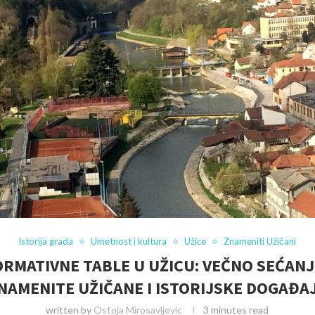
Istorija grada
Umetnost i kultura
Užice
Znameniti Užičani
ORMATIVNE TABLE U UŽICU: VEČNO SEĆANJ
NAMENITE UŽIČANE I ISTORIJSKE DOGAĐA
written by
Ostoja Mirosavljevic
3 minutes read