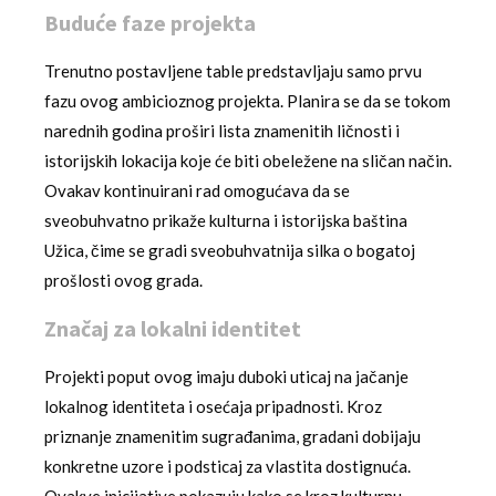
Buduće faze projekta
Trenutno postavljene table predstavljaju samo prvu
fazu ovog ambicioznog projekta. Planira se da se tokom
narednih godina proširi lista znamenitih ličnosti i
istorijskih lokacija koje će biti obeležene na sličan način.
Ovakav kontinuirani rad omogućava da se
sveobuhvatno prikaže kulturna i istorijska baština
Užica, čime se gradi sveobuhvatnija silka o bogatoj
prošlosti ovog grada.
Značaj za lokalni identitet
Projekti poput ovog imaju duboki uticaj na jačanje
lokalnog identiteta i osećaja pripadnosti. Kroz
priznanje znamenitim sugrađanima, gradani dobijaju
konkretne uzore i podsticaj za vlastita dostignuća.
Ovakve inicijative pokazuju kako se kroz kulturnu