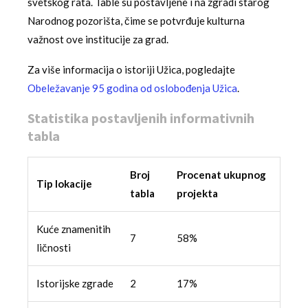
svetskog rata. Table su postavljene i na zgradi starog
Narodnog pozorišta, čime se potvrđuje kulturna
važnost ove institucije za grad.
Za više informacija o istoriji Užica, pogledajte
Obeležavanje 95 godina od oslobođenja Užica
.
Statistika postavljenih informativnih
tabla
Broj
Procenat ukupnog
Tip lokacije
tabla
projekta
Kuće znamenitih
7
58%
ličnosti
Istorijske zgrade
2
17%