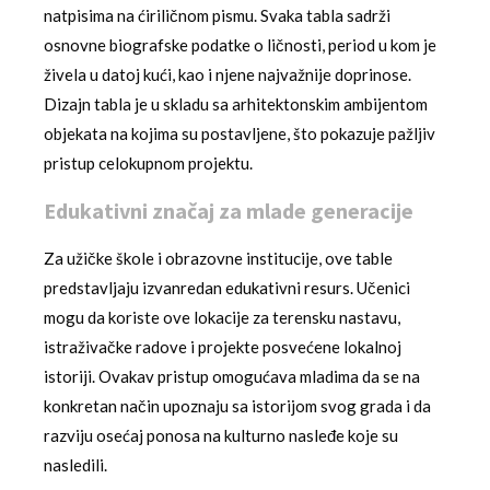
natpisima na ćiriličnom pismu. Svaka tabla sadrži
osnovne biografske podatke o ličnosti, period u kom je
živela u datoj kući, kao i njene najvažnije doprinose.
Dizajn tabla je u skladu sa arhitektonskim ambijentom
objekata na kojima su postavljene, što pokazuje pažljiv
pristup celokupnom projektu.
Edukativni značaj za mlade generacije
Za užičke škole i obrazovne institucije, ove table
predstavljaju izvanredan edukativni resurs. Učenici
mogu da koriste ove lokacije za terensku nastavu,
istraživačke radove i projekte posvećene lokalnoj
istoriji. Ovakav pristup omogućava mladima da se na
konkretan način upoznaju sa istorijom svog grada i da
razviju osećaj ponosa na kulturno nasleđe koje su
nasledili.