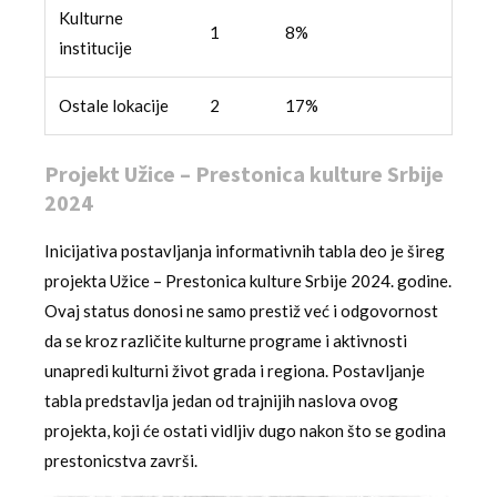
Kulturne
1
8%
institucije
Ostale lokacije
2
17%
Projekt Užice – Prestonica kulture Srbije
2024
Inicijativa postavljanja informativnih tabla deo je šireg
projekta Užice – Prestonica kulture Srbije 2024. godine.
Ovaj status donosi ne samo prestiž već i odgovornost
da se kroz različite kulturne programe i aktivnosti
unapredi kulturni život grada i regiona. Postavljanje
tabla predstavlja jedan od trajnijih naslova ovog
projekta, koji će ostati vidljiv dugo nakon što se godina
prestonicstva završi.