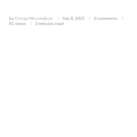
Informativne table u Užicu: Večno sećanje na
znamenite Užičane i istorijske događaje
by
Ostoja Mirosavljevic
Sep 8, 2025
0 comments
81
views
3 minutes read