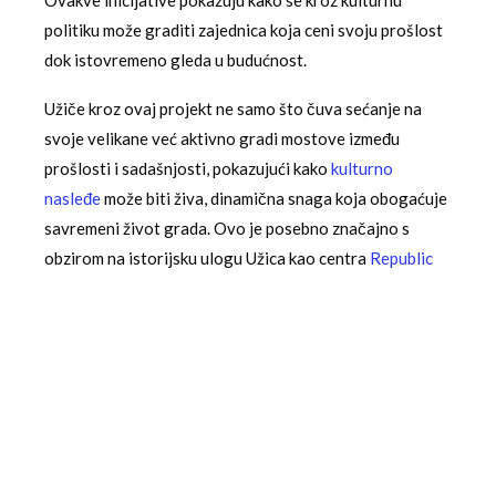
politiku može graditi zajednica koja ceni svoju prošlost
dok istovremeno gleda u budućnost.
Užiče kroz ovaj projekt ne samo što čuva sećanje na
svoje velikane već aktivno gradi mostove između
prošlosti i sadašnjosti, pokazujući kako
kulturno
nasleđe
može biti živa, dinamična snaga koja obogaćuje
savremeni život grada. Ovo je posebno značajno s
obzirom na istorijsku ulogu Užica kao centra
Republic
of Užice
tokom Drugog svetskog rata.
Za više informacija o kulturnim događajima u Užicu,
pogledajte
Večeras svečano zatvaranje Interakcije u
GKC-u
i
Igra svetlosti i tame Izložbom „Tragovi”
Dragan Tasić obeležava pola veka umetničkog rada
.