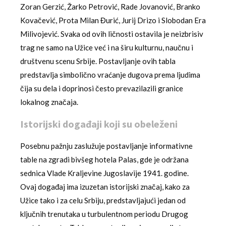
Zoran Gerzić, Žarko Petrović, Rade Jovanović, Branko
Kovačević, Prota Milan Đurić, Jurij Drizo i Slobodan Era
Milivojević. Svaka od ovih ličnosti ostavila je neizbrisiv
trag ne samo na Užice već i na širu kulturnu, naučnu i
društvenu scenu Srbije. Postavljanje ovih tabla
predstavlja simbolično vraćanje dugova prema ljudima
čija su dela i doprinosi često prevazilazili granice
lokalnog značaja.
Istorijski događaji koji su obeleženi
Posebnu pažnju zaslužuje postavljanje informativne
table na zgradi bivšeg hotela Palas, gde je održana
sednica Vlade Kraljevine Jugoslavije 1941. godine.
Ovaj događaj ima izuzetan istorijski značaj, kako za
Užice tako i za celu Srbiju, predstavljajući jedan od
ključnih trenutaka u turbulentnom periodu Drugog