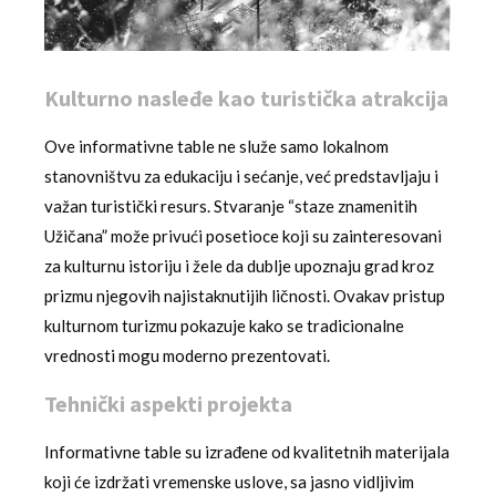
Kulturno nasleđe kao turistička atrakcija
Ove informativne table ne služe samo lokalnom
stanovništvu za edukaciju i sećanje, već predstavljaju i
važan turistički resurs. Stvaranje “staze znamenitih
Užičana” može privući posetioce koji su zainteresovani
za kulturnu istoriju i žele da dublje upoznaju grad kroz
prizmu njegovih najistaknutijih ličnosti. Ovakav pristup
kulturnom turizmu pokazuje kako se tradicionalne
vrednosti mogu moderno prezentovati.
Tehnički aspekti projekta
Informativne table su izrađene od kvalitetnih materijala
koji će izdržati vremenske uslove, sa jasno vidljivim