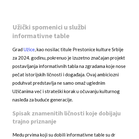
Užički spomenici u službi
informativne table
Grad
Užice
, kao nosilac titule Prestonice kulture Srbije
za 2024. godinu, pokrenuo je izuzetno značajan projekt
postavljanja informativnih tabla na zgradama koje nose
pečat istorijskih ličnosti i događaja. Ovaj ambiciozni
poduhvat predstavlja ne samo omaž uglednim
Užičanima već i strateški korak u očuvanju kulturnog
nasleđa za buduće generacije.
Spisak znamenitih ličnosti koje dobijaju
trajno priznanje
Medu prvima koji su dobili informativne table su dr