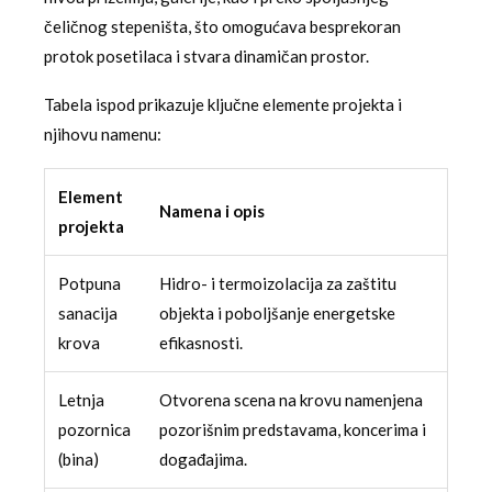
čeličnog stepeništa, što omogućava besprekoran
protok posetilaca i stvara dinamičan prostor.
Tabela ispod prikazuje ključne elemente projekta i
njihovu namenu:
Element
Namena i opis
projekta
Potpuna
Hidro- i termoizolacija za zaštitu
sanacija
objekta i poboljšanje energetske
krova
efikasnosti.
Letnja
Otvorena scena na krovu namenjena
pozornica
pozorišnim predstavama, koncerima i
(bina)
događajima.