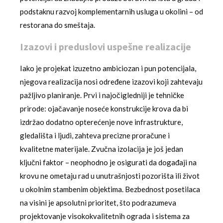
podstaknu razvoj komplementarnih usluga u okolini – od
restorana do smeštaja.
Izazovi i preduslovi uspešne realizacije
Iako je projekat izuzetno ambiciozan i pun potencijala,
njegova realizacija nosi određene izazovi koji zahtevaju
pažljivo planiranje. Prvi i najočigledniji je tehničke
prirode: ojačavanje noseće konstrukcije krova da bi
izdržao dodatno opterećenje nove infrastrukture,
gledališta i ljudi, zahteva precizne proračune i
kvalitetne materijale. Zvučna izolacija je još jedan
ključni faktor – neophodno je osigurati da događaji na
krovu ne ometaju rad u unutrašnjosti pozorišta ili život
u okolnim stambenim objektima. Bezbednost posetilaca
na visini je apsolutni prioritet, što podrazumeva
projektovanje visokokvalitetnih ograda i sistema za