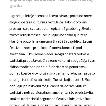
grada
Izgradnja letnje scena na krovu otvara potpuno nove
mogućnosti za kulturni život Užica. Takvi otvoreni
prostori su u svetu postali epicentri gradskog života
tokom letnjih meseci, okupljajući ne samo ljubitelje
klasične pozorišne umetnosti već i širu publiku. Letnji
festivali, noćni projekcije filmova, koncerti pod
zvezdama ili književne večeri mogu postati redovni
sadržaji, produžavajući sezonu kulturnih događaja i van
zidina tradicionalne sale. S obzirom na panoramski
pogled koji će krov pružati na centar grada, sam prostor
postaje turistička atrakcija. Turisti koji posete Užice
dobijaju jedinstvenu mogućnost da dožive kulturni
sadržaj u netradicionalnom ambijentu, što predstavlja
snažan marketinški argument. Ovakve inicijative imaju
potencijal da značajno produže boravk turista u gradu i