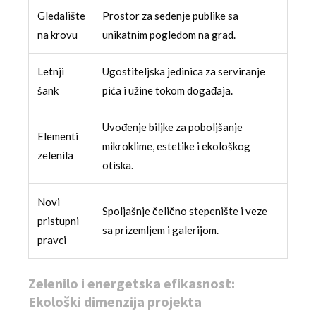
Gledalište
Prostor za sedenje publike sa
na krovu
unikatnim pogledom na grad.
Letnji
Ugostiteljska jedinica za serviranje
šank
pića i užine tokom događaja.
Uvođenje biljke za poboljšanje
Elementi
mikroklime, estetike i ekološkog
zelenila
otiska.
Novi
Spoljašnje čelično stepenište i veze
pristupni
sa prizemljem i galerijom.
pravci
Zelenilo i energetska efikasnost:
Ekološki dimenzija projekta