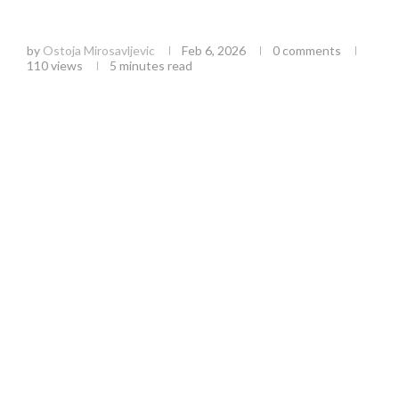
Letnja scena na krovu kao nova turistička
atrakcija
by
Ostoja Mirosavljevic
Feb 6, 2026
0 comments
110
views
5 minutes read