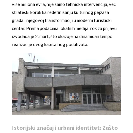
više miliona evra, nije samo tehnička intervencija, već
strateški korak ka redefinisanju kulturnog pejzaža
grada i njegovoj transformaciji u moderni turistički
centar. Prema podacima lokalnih medija, rok za prijavu
izvođača je 2. mart, što ukazuje na dinamičan tempo
realizacije ovog kapitalnog poduhvata.
Istorijski značaj i urbani identitet: Zašto