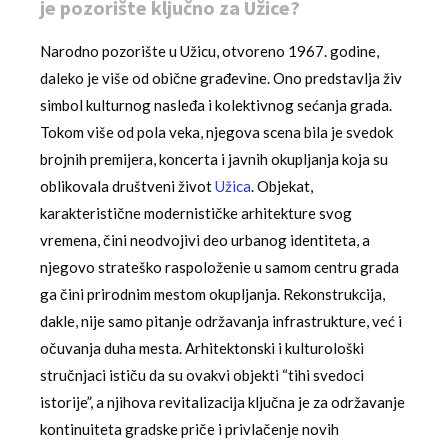
je pozorište ključno za Užice?
Narodno pozorište u Užicu, otvoreno 1967. godine,
daleko je više od obične građevine. Ono predstavlja živ
simbol kulturnog nasleđa i kolektivnog sećanja grada.
Tokom više od pola veka, njegova scena bila je svedok
brojnih premijera, koncerta i javnih okupljanja koja su
oblikovala društveni život
Užica
. Objekat,
karakteristične modernističke arhitekture svog
vremena, čini neodvojivi deo urbanog identiteta, a
njegovo strateško raspoloženie u samom centru grada
ga čini prirodnim mestom okupljanja. Rekonstrukcija,
dakle, nije samo pitanje održavanja infrastrukture, već i
očuvanja duha mesta. Arhitektonski i kulturološki
stručnjaci ističu da su ovakvi objekti “tihi svedoci
istorije”, a njihova revitalizacija ključna je za održavanje
kontinuiteta gradske priče i privlačenje novih