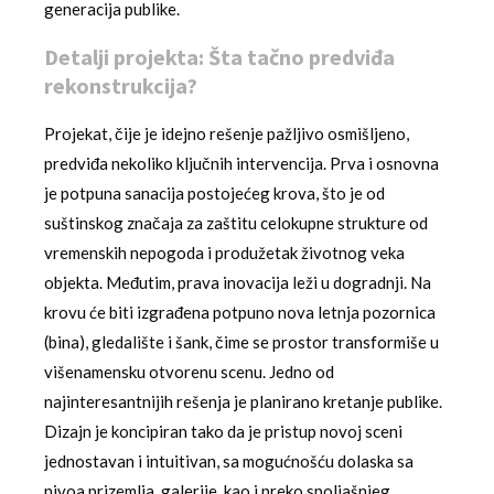
generacija publike.
Detalji projekta: Šta tačno predviđa
rekonstrukcija?
Projekat, čije je idejno rešenje pažljivo osmišljeno,
predviđa nekoliko ključnih intervencija. Prva i osnovna
je potpuna sanacija postojećeg krova, što je od
suštinskog značaja za zaštitu celokupne strukture od
vremenskih nepogoda i produžetak životnog veka
objekta. Međutim, prava inovacija leži u dogradnji. Na
krovu će biti izgrađena potpuno nova letnja pozornica
(bina), gledalište i šank, čime se prostor transformiše u
višenamensku otvorenu scenu. Jedno od
najinteresantnijih rešenja je planirano kretanje publike.
Dizajn je koncipiran tako da je pristup novoj sceni
jednostavan i intuitivan, sa mogućnošću dolaska sa
nivoa prizemlja, galerije, kao i preko spoljašnjeg