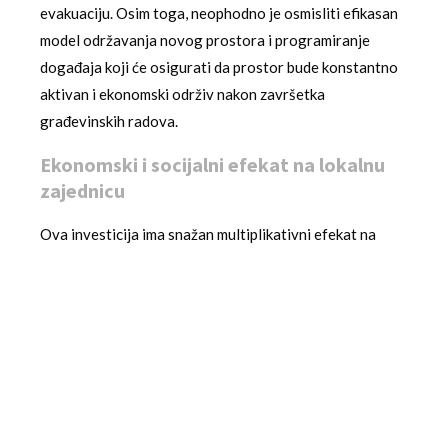
evakuaciju. Osim toga, neophodno je osmisliti efikasan
model održavanja novog prostora i programiranje
događaja koji će osigurati da prostor bude konstantno
aktivan i ekonomski održiv nakon završetka
građevinskih radova.
Ekonomski i socijalni efekat na lokalnu
zajednicu
Ova investicija ima snažan multiplikativni efekat na
lokalnu privredu. Tokom faze izgradnje, angažovaće se
lokalni izvođači, građevinske firme, dobavljači
materijala i stručnjaci različitih profila, što injektira
kapital u lokalnu ekonomiju. Nakon otvaranja, potražnja
za ugostiteljskim i komercijalnim uslugama u
neposrednoj blizini pozorišta će rasti. Kafići, restorani i
prodavnice suvenira očekuju povećan broj posetilaca