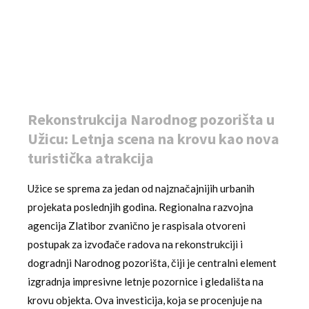
Rekonstrukcija Narodnog pozorišta u
Užicu: Letnja scena na krovu kao nova
turistička atrakcija
Užice se sprema za jedan od najznačajnijih urbanih
projekata poslednjih godina. Regionalna razvojna
agencija Zlatibor zvanično je raspisala otvoreni
postupak za izvođače radova na rekonstrukciji i
dogradnji Narodnog pozorišta, čiji je centralni element
izgradnja impresivne letnje pozornice i gledališta na
krovu objekta. Ova investicija, koja se procenjuje na