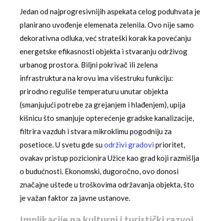
Jedan od najprogresivnijih aspekata celog poduhvata je
planirano uvođenje elemenata zelenila. Ovo nije samo
dekorativna odluka, već strateški korak ka povećanju
energetske efikasnosti objekta i stvaranju održivog
urbanog prostora. Biljni pokrivač ili zelena
infrastruktura na krovu ima višestruku funkciju:
prirodno reguliše temperaturu unutar objekta
(smanjujući potrebe za grejanjem i hlađenjem), upija
kišnicu što smanjuje opterećenje gradske kanalizacije,
filtrira vazduh i stvara mikroklimu pogodniju za
posetioce. U svetu gde su
održivi gradovi
prioritet,
ovakav pristup pozicionira Užice kao grad koji razmišlja
o budućnosti. Ekonomski, dugoročno, ovo donosi
značajne uštede u troškovima održavanja objekta, što
je važan faktor za javne ustanove.
Implikacije na kulturni i turistički razvoj