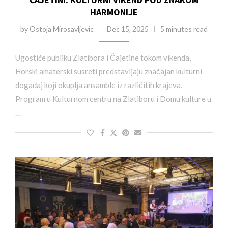
HARMONIJE
by
Ostoja Mirosavljevic
Dec 15, 2025
5 minutes read
Ugostiće publiku Zlatibora i Čajetine tokom vikenda,
Horski amaterski susreti predstavljaju značajan kulturni
događaj koji okuplja ansamble iz različitih krajeva.
Program u Kulturnom centru na Zlatiboru i Domu kulture u
…