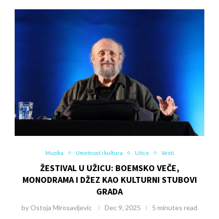
Muzika
Umetnost i kultura
Užice
Vesti
ŽESTIVAL U UŽICU: BOEMSKO VEČE,
MONODRAMA I DŽEZ KAO KULTURNI STUBOVI
GRADA
by
Ostoja Mirosavljevic
Dec 9, 2025
5 minutes read