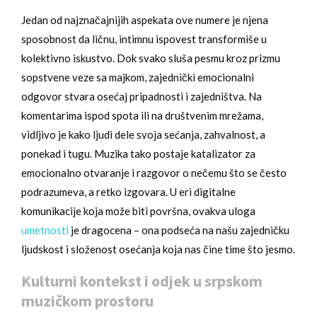
Jedan od najznačajnijih aspekata ove numere je njena
sposobnost da ličnu, intimnu ispovest transformiše u
kolektivno iskustvo. Dok svako sluša pesmu kroz prizmu
sopstvene veze sa majkom, zajednički emocionalni
odgovor stvara osećaj pripadnosti i zajedništva. Na
komentarima ispod spota ili na društvenim mrežama,
vidljivo je kako ljudi dele svoja sećanja, zahvalnost, a
ponekad i tugu. Muzika tako postaje katalizator za
emocionalno otvaranje i razgovor o nečemu što se često
podrazumeva, a retko izgovara. U eri digitalne
komunikacije koja može biti površna, ovakva uloga
umetnosti
je dragocena – ona podseća na našu zajedničku
ljudskost i složenost osećanja koja nas čine time što jesmo.
Kulturni kontekst i odjek u srpskom
muzičkom prostoru