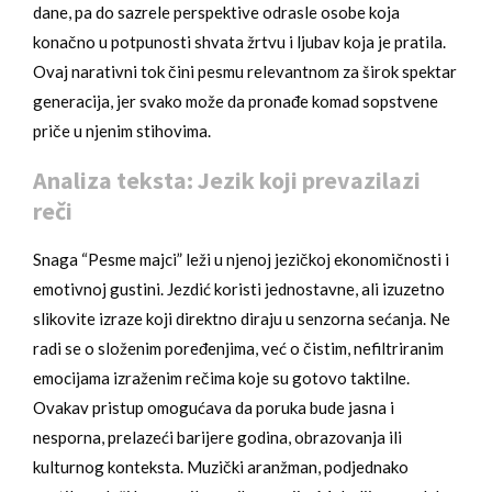
dane, pa do sazrele perspektive odrasle osobe koja
konačno u potpunosti shvata žrtvu i ljubav koja je pratila.
Ovaj narativni tok čini pesmu relevantnom za širok spektar
generacija, jer svako može da pronađe komad sopstvene
priče u njenim stihovima.
Analiza teksta: Jezik koji prevazilazi
reči
Snaga “Pesme majci” leži u njenoj jezičkoj ekonomičnosti i
emotivnoj gustini. Jezdić koristi jednostavne, ali izuzetno
slikovite izraze koji direktno diraju u senzorna sećanja. Ne
radi se o složenim poređenjima, već o čistim, nefiltriranim
emocijama izraženim rečima koje su gotovo taktilne.
Ovakav pristup omogućava da poruka bude jasna i
nesporna, prelazeći barijere godina, obrazovanja ili
kulturnog konteksta. Muzički aranžman, podjednako