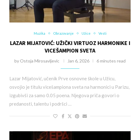
Muzika
Obrazovanje
Užice
Vesti
LAZAR MIJATOVIĆ: UŽIČKI VIRTUOZ HARMONIKE I
VICEŠAMPION SVETA
by
Ostoja Mirosavljevic
Jan 6, 2026
6 minutes read
Lazar Mijatović, učenik Prve osnovne škole u Užicu,
osvojio je titulu vicešampiona sveta na harmonici u Parizu,
izgubivši za samo 0.05 poena. Njegova priča govori o
predanosti, talentu i podršci …