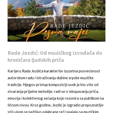
Rade Jezdić: Od muzičkog izvođača do
hroničara ljudskih priča
Karijeru Rada Jezdića karakteriše izuzetna posvećenost
autorskom radu i istraživanju dubine srpske muzičke
tradicije. Njegov pristup kompoziciji uvek je bio više od
stvaranja prijatne melodije; radi se o iskopavanju priča,
emocija i kolektivnog sećanja koje rezonira sa publikom na
ličnom nivou. Kroz godine, Jezdić je izgradio prepoznatljiv
stil u kom se pažljivo odabrane reči spajaju sa muzičkim