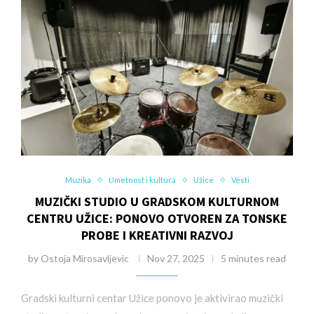
Muzika
Umetnost i kultura
Užice
Vesti
MUZIČKI STUDIO U GRADSKOM KULTURNOM
CENTRU UŽICE: PONOVO OTVOREN ZA TONSKE
PROBE I KREATIVNI RAZVOJ
by
Ostoja Mirosavljevic
Nov 27, 2025
5 minutes read
Gradski kulturni centar Užice ponovo je aktivirao muzički