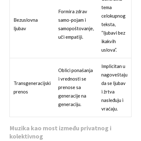
tema
Formira zdrav
celokupnog
Bezuslovna
samo-pojam i
teksta,
ljubav
samopoštovanje,
“ljubavi bez
uči empatiji.
ikakvih
uslova”.
Implicitan u
Oblici ponašanja
nagoveštaju
i vrednosti se
Transgeneracijski
da se ljubav
prenose sa
prenos
i žrtva
generacije na
nasleđuju i
generaciju.
vraćaju.
Muzika kao most između privatnog i
kolektivnog