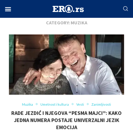
Home
Društvo
Muzika
Facebook-f
Instagram
Twitter
Linkedin
Envelope
CATEGORY:
MUZIKA
Muzika
Umetnost i kultura
Vesti
Zanimljivosti
RADE JEZDIĆ I NJEGOVA “PESMA MAJCI”: KAKO
JEDNA NUMERA POSTAJE UNIVERZALNI JEZIK
EMOCIJA