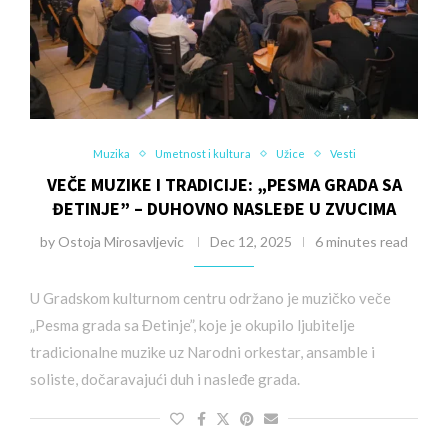
Muzika
Umetnost i kultura
Užice
Vesti
VEČE MUZIKE I TRADICIJE: „PESMA GRADA SA
ĐETINJE” – DUHOVNO NASLEĐE U ZVUCIMA
by
Ostoja Mirosavljevic
Dec 12, 2025
6 minutes read
U Gradskom kulturnom centru održano je muzičko veče
„Pesma grada sa Đetinje”, koje je okupilo ljubitelje
tradicionalne muzike uz Narodni orkestar, ansamble i
soliste, dočaravajući duh i nasleđe grada.