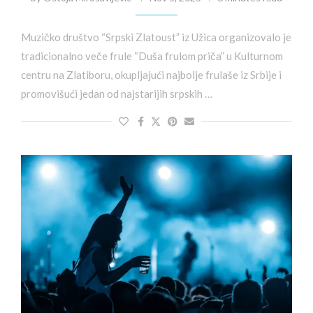
Muzičko društvo “Srpski Zlatoust” iz Užica organizovalo je
tradicionalno veče frule “Duša frulom priča” u Kulturnom
centru na Zlatiboru, okupljajući najbolje frulaše iz Srbije i
promovišući jedan od najstarijih srpskih …