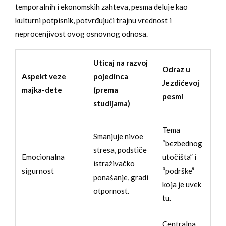
temporalnih i ekonomskih zahteva, pesma deluje kao
kulturni potpisnik, potvrđujući trajnu vrednost i
neprocenjivost ovog osnovnog odnosa.
Uticaj na razvoj
Odraz u
Aspekt veze
pojedinca
Jezdićevoj
majka-dete
(prema
pesmi
studijama)
Tema
Smanjuje nivoe
“bezbednog
stresa, podstiče
Emocionalna
utočišta” i
istraživačko
sigurnost
“podrške”
ponašanje, gradi
koja je uvek
otpornost.
tu.
Centralna