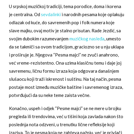
U srpskoj muzičkoj tradiciji, tema porodice, doma i korena
je centralna. Od
sevdalinki
i narodnih pesama koje oplakuju
odlazak od kuće, do savremenih pop i folk numera koje
slave majku, ovaj motiv je stalno prisutan. Rade Jezdić, sa
svojim dubokim razumevanjem
muzičkog nasleđa
, umesto
da se takmiči sa ovom tradicijom, graciozno se u nju uklapa
i proširuje je. Njegova “Pesma majci” ne zvuči anahrono,
već vreme-rezistentno. Ona uzima klasičnu temu i daje joj
savremenu, ličnu formu izraza koja odgovara današnjem
slušaocu koji traži iskrenost i suštinu. Na taj način, pesma
postaje most između muzičke baštine i savremenog izraza,
potvrđujući da su neke teme zaista večne.
Konačno, uspeh i odjek “Pesme majci” se ne mere u brojku
pregleda ili trendovima, već u tišini koja zavlada nakon što
poslednja nota odzveni, u trenutku lične refleksije koji
izaziva. To je pesma koja ne zahteva pažnju, već je privlači