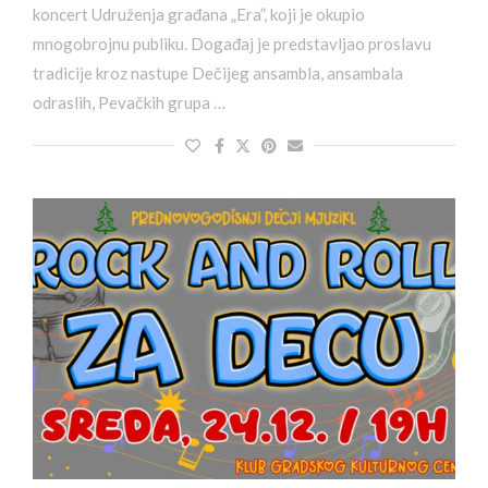
koncert Udruženja građana „Era”, koji je okupio
mnogobrojnu publiku. Događaj je predstavljao proslavu
tradicije kroz nastupe Dečijeg ansambla, ansambala
odraslih, Pevačkih grupa …