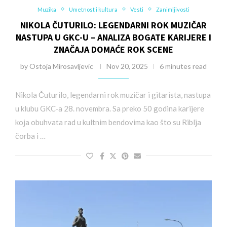
Muzika
Umetnost i kultura
Vesti
Zanimljivosti
NIKOLA ČUTURILO: LEGENDARNI ROK MUZIČAR
NASTUPA U GKC-U – ANALIZA BOGATE KARIJERE I
ZNAČAJA DOMAĆE ROK SCENE
by
Ostoja Mirosavljevic
Nov 20, 2025
6 minutes read
Nikola Čuturilo, legendarni rok muzičar i gitarista, nastupa
u klubu GKC-a 28. novembra. Sa preko 50 godina karijere
koja obuhvata rad u kultnim bendovima kao što su Riblja
čorba i …