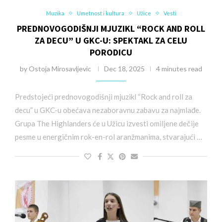
Muzika
Umetnost i kultura
Užice
Vesti
PREDNOVOGODIŠNJI MJUZIKL “ROCK AND ROLL
ZA DECU” U GKC-U: SPEKTAKL ZA CELU
PORODICU
by
Ostoja Mirosavljevic
Dec 18, 2025
4 minutes read
Predstojeći prednovogodišnji mjuzikl “Rock and roll za
decu” u GKC-u obećava nezaboravnu zabavu za najmlađe.
Grupa The Highlanders će u Užicu izvesti omiljene dečije
pesme u energičnim rok-en-rol aranžmanima, stvarajući …