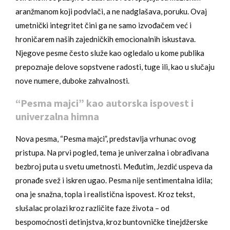
aranžmanom koji podvlači, a ne nadglašava, poruku. Ovaj
umetnički integritet čini ga ne samo izvođačem već i
hroničarem naših zajedničkih emocionalnih iskustava.
Njegove pesme često služe kao ogledalo u kome publika
prepoznaje delove sopstvene radosti, tuge ili, kao u slučaju
nove numere, duboke zahvalnosti.
“Pesma majci” kao autorska ispovest i
univerzalna himna
Nova pesma, “Pesma majci”, predstavlja vrhunac ovog
pristupa. Na prvi pogled, tema je univerzalna i obrađivana
bezbroj puta u svetu umetnosti. Međutim, Jezdić uspeva da
pronađe svež i iskren ugao. Pesma nije sentimentalna idila;
ona je snažna, topla i realistična ispovest. Kroz tekst,
slušalac prolazi kroz različite faze života – od
bespomoćnosti detinjstva, kroz buntovničke tinejdžerske