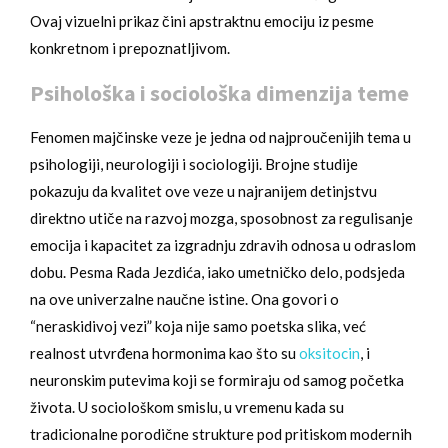
Ovaj vizuelni prikaz čini apstraktnu emociju iz pesme
konkretnom i prepoznatljivom.
Psihološka i sociološka dimenzija teme
Fenomen majčinske veze je jedna od najproučenijih tema u
psihologiji, neurologiji i sociologiji. Brojne studije
pokazuju da kvalitet ove veze u najranijem detinjstvu
direktno utiče na razvoj mozga, sposobnost za regulisanje
emocija i kapacitet za izgradnju zdravih odnosa u odraslom
dobu. Pesma Rada Jezdića, iako umetničko delo, podsjeda
na ove univerzalne naučne istine. Ona govori o
“neraskidivoj vezi” koja nije samo poetska slika, već
realnost utvrđena hormonima kao što su
oksitocin
, i
neuronskim putevima koji se formiraju od samog početka
života. U sociološkom smislu, u vremenu kada su
tradicionalne porodične strukture pod pritiskom modernih