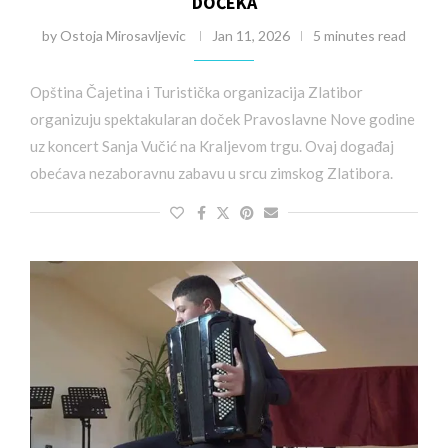
DOČEKA
by
Ostoja Mirosavljevic
Jan 11, 2026
5 minutes read
Opština Čajetina i Turistička organizacija Zlatibor
organizuju spektakularan doček Pravoslavne Nove godine
uz koncert Sanja Vučić na Kraljevom trgu. Ovaj događaj
obećava nezaboravnu zabavu u srcu zimskog Zlatibora.