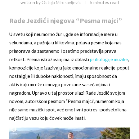
written by
Ostoja Mirosavljevic
5 minutes read
Rade Jezdić i njegova “Pesma majci”
U svetu koji neumorno žuri, gde se informacije mere u
sekundama, a pažnja u klikovima, pojava pesme koja nas
primorava da zastanemo i osetimo predstavlja prava
retkost. Prema istraživanjima iz oblasti
psihologije muzike
,
kompozicije koje izazivaju jake emocionalne reakcije, poput
nostalgije ili duboke naklonosti, imaju sposobnost da
aktiviraju mreže u mozgu povezane sa sećanjima i
nagradom. Upravo u taj prostor ulazi Rade Jezdić svojom
novom, autorskom pesmom “Pesma majci”, numerom koja
nije samo muzički spot, već emotivni potres i podsetnik na
najčistiju vezu koju čovek može imati.