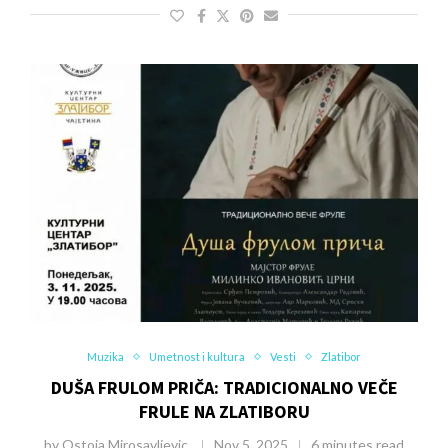
Muzika
Umetnost i kultura
Vesti
Zlatibor
DUŠA FRULOM PRIČA: TRADICIONALNO VEČE
FRULE NA ZLATIBORU
by
Ostoja Mirosavljevic
Nov 5, 2025
6 minutes read