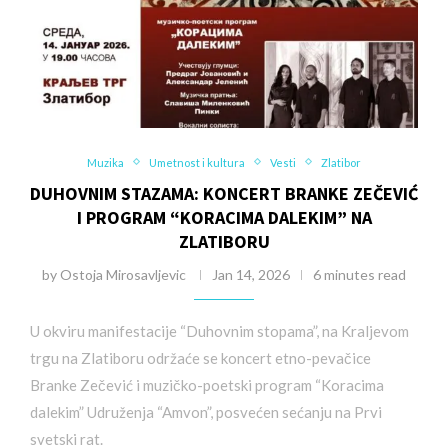
Muzika
Umetnost i kultura
Vesti
Zlatibor
DUHOVNIM STAZAMA: KONCERT BRANKE ZEČEVIĆ
I PROGRAM “KORACIMA DALEKIM” NA
ZLATIBORU
by
Ostoja Mirosavljevic
Jan 14, 2026
6 minutes read
U okviru manifestacije “Duhovnim stopama”, na Kraljevom
trgu na Zlatiboru održaće se koncert etno-pevačice
Branke Zečević i muzičko-poetski program “Koracima
dalekim” Udruženja “Amvon”, posvećen sećanju na Prvi
svetski rat.