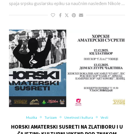
spaja srpsku guslarsku epiku sa naučnim nasleđem Nikole …
Muzika
Turizam
Umetnost i kultura
Vesti
HORSKI AMATERSKI SUSRETI NA ZLATIBORU I U
ČAJETINI: KULTURNI VIKEND POD ZNAKOM