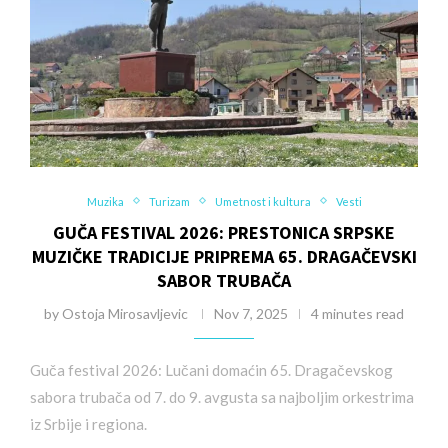
Muzika
Turizam
Umetnost i kultura
Vesti
GUČA FESTIVAL 2026: PRESTONICA SRPSKE
MUZIČKE TRADICIJE PRIPREMA 65. DRAGAČEVSKI
SABOR TRUBAČA
by
Ostoja Mirosavljevic
Nov 7, 2025
4 minutes read
Guča festival 2026: Lučani domaćin 65. Dragačevskog
sabora trubača od 7. do 9. avgusta sa najboljim orkestrima
iz Srbije i regiona.