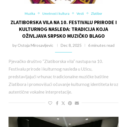
Muzika
Umetnost i kultura
Vesti
Zlatibor
ZLATIBORSKA VILA NA 10. FESTIVALU PRIRODE I
KULTURNOG NASLEĐA: TRADICIJA KOJA
OŽIVLJAVA SRPSKO MUZIČKO BLAGO
by
Ostoja Mirosavljevic
Dec 8, 2025
6 minutes read
Pjevačko društvo “Zlatiborska vila” nastupa na 10.
Festivalu prirode i kulturnog nasleđa u Užicu,
predstavljajući vrhunac tradicionalne muzičke baštine
Zlatibora i promovišući očuvanje kulturnog identiteta kroz
autentične vokalne interpretacije.