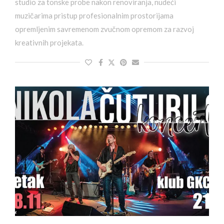
studio za tonske probe nakon renoviranja, nudeći
muzičarima pristup profesionalnim prostorijama
opremljenim savremenom zvučnom opremom za razvoj
kreativnih projekata.