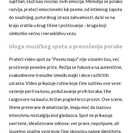
suptilan, služi kao nosilac ovih emocija. Melodija se polako
razvija, prateći emocionalni luk pesme, od intimnog šaputa
do snažnijeg, potvrdnog izraza zahvalnosti, da bi se na
kraju vratila u krug tišine i poštovanja – kruga koji
simboliše večnu i neraskidivu vezu.
Uloga muzičkog spota u prenošenju poruke
Prateći video spot za “Pesmu majci” nije vizuelni šou, već
proširenje pesmine priče. Režija se fokusira na autentične,
svakodnevne trenutke između majki i dece različitih
uzrasta. Video prikazuje rutine koje čine suštinu ove veze:
vezenje perli na kosu, podučavanje prvih koraka, tihe
razgovore na kauču, brižan pogled kroz prozor. Ove scene,
lišene preterane dramatizacije, imaju moć da izazovu
intenzivnu nostalgiju kod gledaoca. Spot ne prikazuje
savršene, idealizovane odnose, već prave, nepotpune, ali
izuzetno snažne veze koje čine okosnicu našeg identiteta.