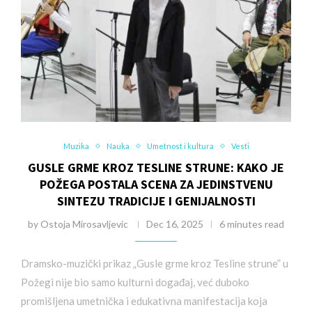
Muzika
Nauka
Umetnost i kultura
Vesti
GUSLE GRME KROZ TESLINE STRUNE: KAKO JE
POŽEGA POSTALA SCENA ZA JEDINSTVENU
SINTEZU TRADICIJE I GENIJALNOSTI
by
Ostoja Mirosavljevic
Dec 16, 2025
6 minutes read
Dramsko-muzički prikaz „Gusle grme kroz Tesline strune” u
Požegi nije bio samo kulturni događaj, već duboko
promišljena umetnička i edukativna manifestacija koja