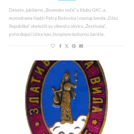
Deseto, jubilarno „Boemsko veče” u Klubu GKC-a,
monodrama Hadži Petra Božovića i nastup benda „Džez
Republika” obeležili su vikend u okviru „Žestivala”,
potvrđujući Užice kao živopisno kulturno žarište.