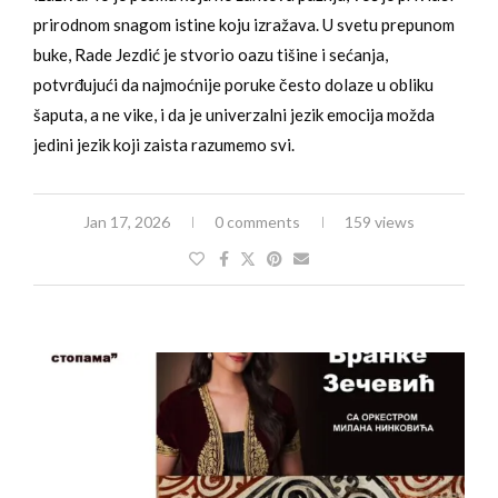
prirodnom snagom istine koju izražava. U svetu prepunom
buke, Rade Jezdić je stvorio oazu tišine i sećanja,
potvrđujući da najmoćnije poruke često dolaze u obliku
šaputa, a ne vike, i da je univerzalni jezik emocija možda
jedini jezik koji zaista razumemo svi.
Jan 17, 2026
0 comments
159 views