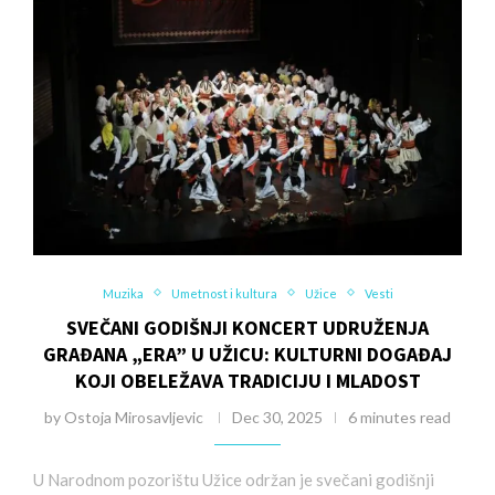
Muzika
Umetnost i kultura
Užice
Vesti
SVEČANI GODIŠNJI KONCERT UDRUŽENJA
GRAĐANA „ERA” U UŽICU: KULTURNI DOGAĐAJ
KOJI OBELEŽAVA TRADICIJU I MLADOST
by
Ostoja Mirosavljevic
Dec 30, 2025
6 minutes read
U Narodnom pozorištu Užice održan je svečani godišnji