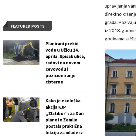
upravljanja van
direktno kršenj
grada. Pozivaju
FEATURED POSTS
iz 2018. godine,
godinama, a čij
Planirani prekid
vode u Užicu 24.
aprila: Spisak ulica,
radovi na novom
cevovodu i
pozicioniranje
cisterne
Kako je ekološka
akcija KJP
„Zlatibor“: za Dan
planete Zemlje
postala praktična
lekcija za mlade iz