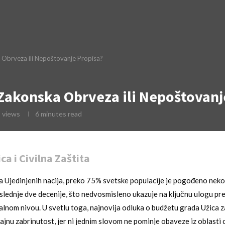
a Obrveza ili Nepoštovanje Propisa?
: Zakonska Obrveza ili Nepoštovanj
8
views
6 minutes read
ca i Civilna Zaštita
 Ujedinjenih nacija, preko 75% svetske populacije je pogođeno nek
slednje dve decenije, što nedvosmisleno ukazuje na ključnu ulogu pre
alnom nivou. U svetlu toga, najnovija odluka o budžetu grada Užica 
ajnu zabrinutost, jer ni jednim slovom ne pominje obaveze iz oblasti ci