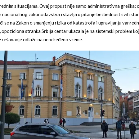
rednim situacijama. Ovaj propust nije samo administrativna greška; 
e nacionalnog zakonodavstva i stavlja u pitanje bezbednost svih st
ći se na Zakon o smanjenju rizika od katastrofa i upravljanju vanred
 opoziciona stranka Srbija centar ukazala je na sistemski problem koj
e rešavanje odlaže na neodređeno vreme.