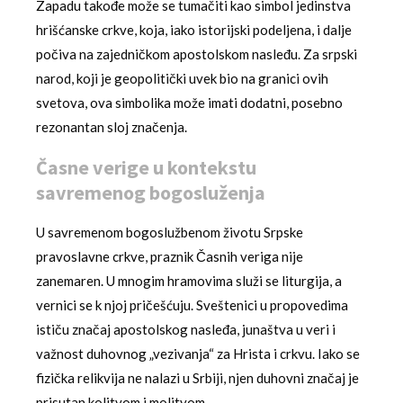
Zapadu takođe može se tumačiti kao simbol jedinstva
hrišćanske crkve, koja, iako istorijski podeljena, i dalje
počiva na zajedničkom apostolskom nasleđu. Za srpski
narod, koji je geopolitički uvek bio na granici ovih
svetova, ova simbolika može imati dodatni, posebno
rezonantan sloj značenja.
Časne verige u kontekstu
savremenog bogosluženja
U savremenom bogoslužbenom životu Srpske
pravoslavne crkve, praznik Časnih veriga nije
zanemaren. U mnogim hramovima služi se liturgija, a
vernici se k njoj pričešćuju. Sveštenici u propovedima
ističu značaj apostolskog nasleđa, junaštva u veri i
važnost duhovnog „vezivanja“ za Hrista i crkvu. Iako se
fizička relikvija ne nalazi u Srbiji, njen duhovni značaj je
prisutan kolitvom i molitvom.