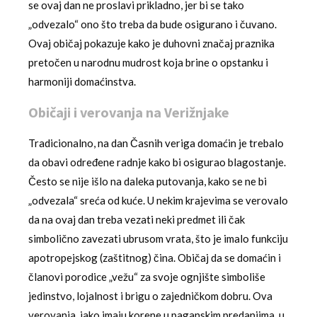
se ovaj dan ne proslavi prikladno, jer bi se tako
„odvezalo“ ono što treba da bude osigurano i čuvano.
Ovaj običaj pokazuje kako je duhovni značaj praznika
pretočen u narodnu mudrost koja brine o opstanku i
harmoniji domaćinstva.
Običaji i verovanja na Verižnjake
Tradicionalno, na dan Časnih veriga domaćin je trebalo
da obavi određene radnje kako bi osigurao blagostanje.
Često se nije išlo na daleka putovanja, kako se ne bi
„odvezala“ sreća od kuće. U nekim krajevima se verovalo
da na ovaj dan treba vezati neki predmet ili čak
simbolično zavezati ubrusom vrata, što je imalo funkciju
apotropejskog (zaštitnog) čina. Običaj da se domaćin i
članovi porodice „vežu“ za svoje ognjište simboliše
jedinstvo, lojalnost i brigu o zajedničkom dobru. Ova
verovanja, iako imaju korene u paganskim predanjima, u