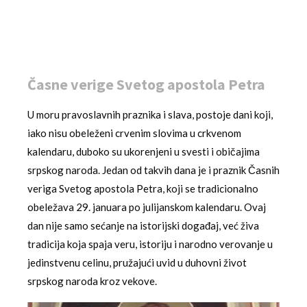
Časne verige Svetog apostola Petra
U moru pravoslavnih praznika i slava, postoje dani koji,
iako nisu obeleženi crvenim slovima u crkvenom
kalendaru, duboko su ukorenjeni u svesti i običajima
srpskog naroda. Jedan od takvih dana je i praznik Časnih
veriga Svetog apostola Petra, koji se tradicionalno
obeležava 29. januara po julijanskom kalendaru. Ovaj
dan nije samo sećanje na istorijski događaj, već živa
tradicija koja spaja veru, istoriju i narodno verovanje u
jedinstvenu celinu, pružajući uvid u duhovni život
srpskog naroda kroz vekove.