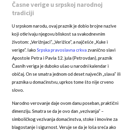
Časne verige u srpskoj narodnoj
tradiciji
U srpskom narodu, ovaj praznik je dobio brojne nazive
koji otkrivaju njegovu bliskost sa svakodnevnim
životom: „Verižnjaci“, „Verižice“, a najčešće „Kuke i
verige“. Iako
Srpska pravoslavna crkva
zvanično slavi
Apostole Petra i Pavla 12. jula (Petrovdan), praznik
Časnih veriga je duboko ušao u narodni kalendar i
običaj. On se smatra jednom od deset najvećih „slava“ ili
praznika u domaćinstvu, uprkos tome što nije crveno
slovo.
Narodno verovanje daje ovom danu poseban, praktični
dimenziju. Smatra se da je ovo dan „vezivanja“ –
simboličkog vezivanja domaćinstva, stoke i imovine za
blagostanje i sigurnost. Veruje se da je loša sreća ako