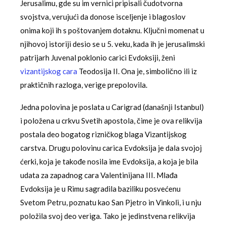
Jerusalimu, gde su im vernici pripisali čudotvorna
svojstva, verujući da donose isceljenje i blagoslov
onima koji ih s poštovanjem dotaknu. Ključni momenat u
njihovoj istoriji desio se u 5. veku, kada ih je jerusalimski
patrijarh Juvenal poklonio carici Evdoksiji, ženi
vizantijskog cara
Teodosija II. Ona je, simbolično ili iz
praktičnih razloga, verige prepolovila.
Jedna polovina je poslata u Carigrad (današnji Istanbul)
i položena u crkvu Svetih apostola, čime je ova relikvija
postala deo bogatog rizničkog blaga Vizantijskog
carstva. Drugu polovinu carica Evdoksija je dala svojoj
ćerki, koja je takođe nosila ime Evdoksija, a koja je bila
udata za zapadnog cara Valentinijana III. Mlađa
Evdoksija je u Rimu sagradila baziliku posvećenu
Svetom Petru, poznatu kao San Pjetro in Vinkoli, i u nju
položila svoj deo veriga. Tako je jedinstvena relikvija