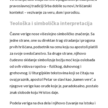
pravoslavnoj tradiciji Srba dobile su novi, hrišćanski
kontekst – vezivanje za veru, dom i porodicu.
Teološka i simbolička interpretacija
Časne verige nose višeslojno simboličko značenje. Sa
jedne strane, one su direktan trag stradanja i progona
prvih hrišćana, podsetnik na cenu koju su apostoli platili
za svoje svedočanstvo. Sa druge strane, njihovo
čudesno skidanje simbolizuje božju moć koja oslobađa
od svih vidova ropstva – fizičkog, duhovnog i
grehovnog. U liturgijskim tekstovima koji se čitaju na
ovaj praznik, apostol Petar se slavi kao „kamen vere“, a
njegove verige kao oruđe koje je, paradoksalno, postalo
znak slobode koju Hristos daje.
Podela veriga na dva dela i njihovo čuvanje na Istoku i