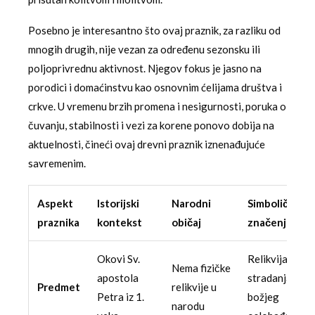
Posebno je interesantno što ovaj praznik, za razliku od
mnogih drugih, nije vezan za određenu sezonsku ili
poljoprivrednu aktivnost. Njegov fokus je jasno na
porodici i domaćinstvu kao osnovnim ćelijama društva i
crkve. U vremenu brzih promena i nesigurnosti, poruka o
čuvanju, stabilnosti i vezi za korene ponovo dobija na
aktuelnosti, čineći ovaj drevni praznik iznenađujuće
savremenim.
Aspekt
Istorijski
Narodni
Simboličko
praznika
kontekst
običaj
značenje
Okovi Sv.
Relikvija
Nema fizičke
apostola
stradanja i
Predmet
relikvije u
Petra iz 1.
božjeg
narodu