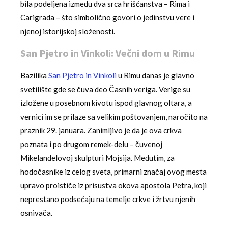
bila podeljena između dva srca hrišćanstva – Rima i
Carigrada – što simbolično govori o jedinstvu vere i
njenoj istorijskoj složenosti.
San Pjetro in Vinkoli: Večni dom u Rimu
Bazilika
San Pjetro in Vinkoli
u Rimu danas je glavno
svetilište gde se čuva deo Časnih veriga. Verige su
izložene u posebnom kivotu ispod glavnog oltara, a
vernici im se prilaze sa velikim poštovanjem, naročito na
praznik 29. januara. Zanimljivo je da je ova crkva
poznata i po drugom remek-delu – čuvenoj
Mikelanđelovoj skulpturi Mojsija. Međutim, za
hodočasnike iz celog sveta, primarni značaj ovog mesta
upravo proističe iz prisustva okova apostola Petra, koji
neprestano podsećaju na temelje crkve i žrtvu njenih
osnivača.