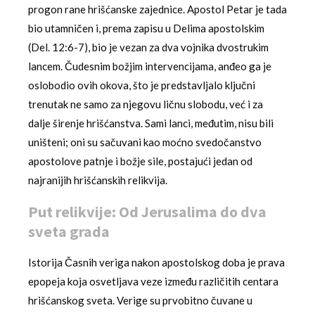
progon rane hrišćanske zajednice. Apostol Petar je tada
bio utamničen i, prema zapisu u Delima apostolskim
(Del. 12:6-7), bio je vezan za dva vojnika dvostrukim
lancem. Čudesnim božjim intervencijama, anđeo ga je
oslobodio ovih okova, što je predstavljalo ključni
trenutak ne samo za njegovu ličnu slobodu, već i za
dalje širenje hrišćanstva. Sami lanci, međutim, nisu bili
uništeni; oni su sačuvani kao moćno svedočanstvo
apostolove patnje i božje sile, postajući jedan od
najranijih hrišćanskih relikvija.
Put relikvije: Od Jerusalima do dva
sveta grada
Istorija Časnih veriga nakon apostolskog doba je prava
epopeja koja osvetljava veze između različitih centara
hrišćanskog sveta. Verige su prvobitno čuvane u