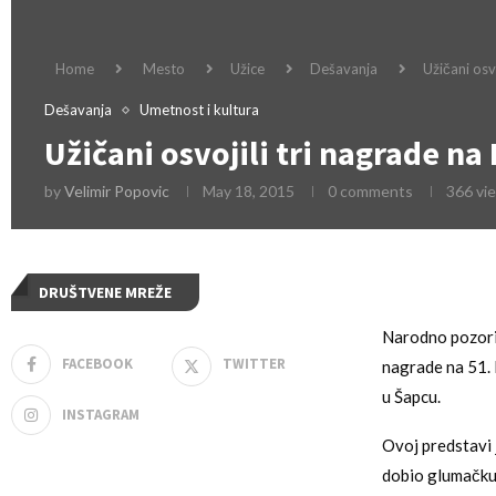
Home
Mesto
Užice
Dešavanja
Užičani osv
Dešavanja
Umetnost i kultura
Užičani osvojili tri nagrade na
by
Velimir Popovic
May 18, 2015
0 comments
366
vi
DRUŠTVENE MREŽE
Narodno pozorišt
FACEBOOK
TWITTER
nagrade na 51. 
u Šapcu.
INSTAGRAM
Ovoj predstavi j
dobio glumačku 