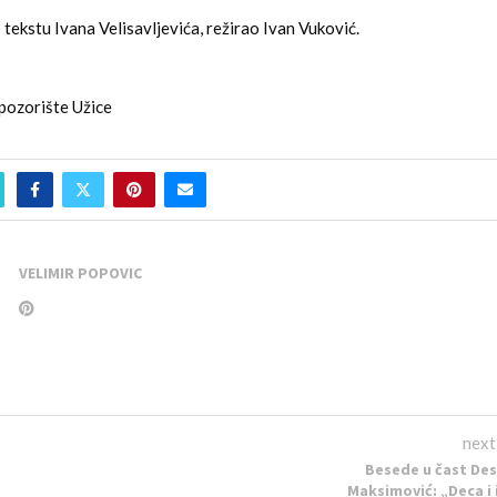
 tekstu Ivana Velisavljevića, režirao Ivan Vuković.
pozorište Užice
VELIMIR POPOVIC
next
Besede u čast De
Maksimović: „Deca i 