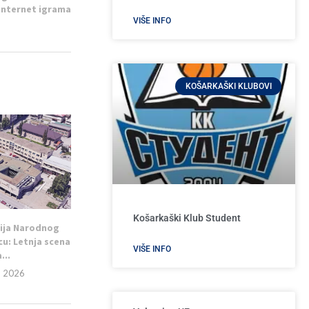
internet igrama
VIŠE INFO
KOŠARKAŠKI KLUBOVI
Košarkaški Klub Student
ija Narodnog
cu: Letnja scena
VIŠE INFO
...
, 2026