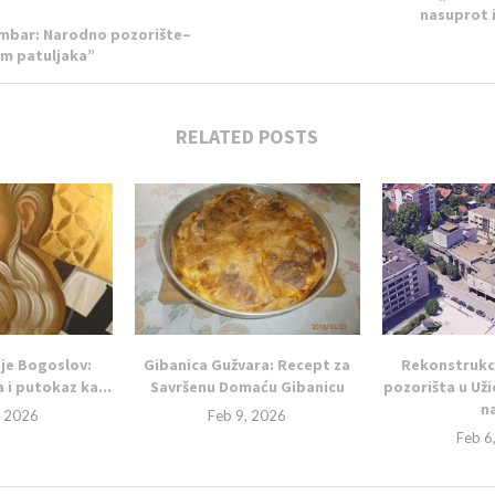
nasuprot 
mbar: Narodno pozorište–
am patuljaka”
RELATED POSTS
ije Bogoslov:
Gibanica Gužvara: Recept za
Rekonstrukc
 i putokaz ka...
Savršenu Domaću Gibanicu
pozorišta u Uži
na
, 2026
Feb 9, 2026
Feb 6