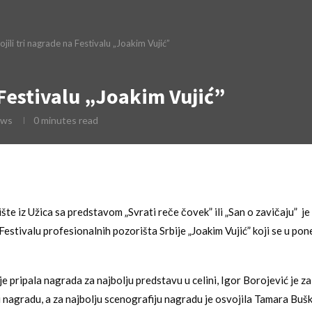
ojili tri nagrade na Festivalu „Joakim Vujić”
 Festivalu „Joakim Vujić”
ews
0 minutes read
e iz Užica sa predstavom „Svrati reče čovek” ili „San o zavičaju” je 
Festivalu profesionalnih pozorišta Srbije „Joakim Vujić” koji se u pon
e pripala nagrada za najbolju predstavu u celini, Igor Borojević je za
nagradu, a za najbolju scenografiju nagradu je osvojila Tamara Bušk