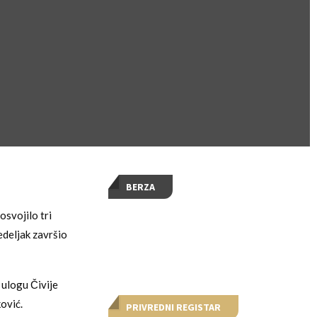
BERZA
osvojilo tri
edeljak završio
 ulogu Čivije
ović.
PRIVREDNI REGISTAR