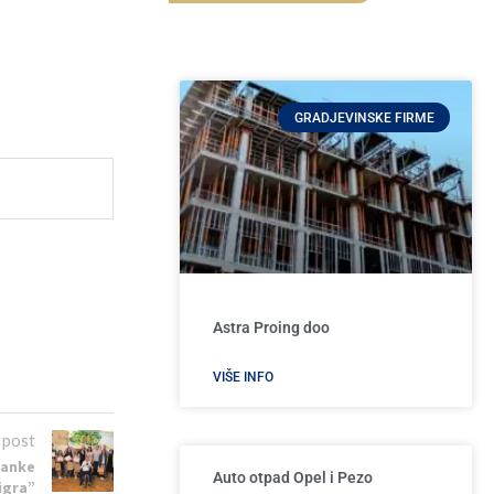
GRADJEVINSKE FIRME
Astra Proing doo
VIŠE INFO
 post
sanke
Auto otpad Opel i Pezo
igra”