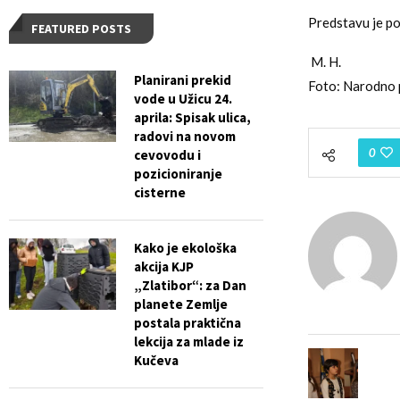
Predstavu je po
FEATURED POSTS
M. H.
Planirani prekid
Foto: Narodno 
vode u Užicu 24.
aprila: Spisak ulica,
radovi na novom
0
cevovodu i
pozicioniranje
cisterne
Kako je ekološka
akcija KJP
„Zlatibor“: za Dan
planete Zemlje
postala praktična
lekcija za mlade iz
Kučeva