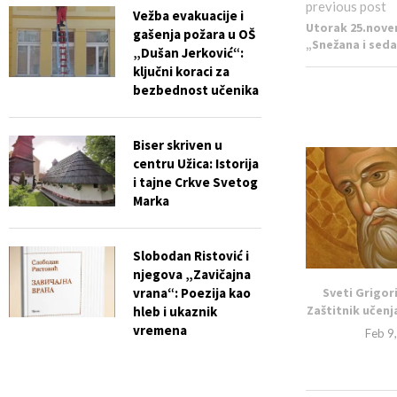
previous post
Vežba evakuacije i
Utorak 25.nove
gašenja požara u OŠ
„Snežana i sed
„Dušan Jerković“:
ključni koraci za
bezbednost učenika
Biser skriven u
centru Užica: Istorija
i tajne Crkve Svetog
Marka
Slobodan Ristović i
njegova „Zavičajna
Sveti Grigor
vrana“: Poezija kao
Zaštitnik učenja
hleb i ukaznik
vremena
Feb 9