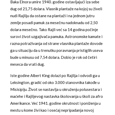
Baka Elnora umire 1940. godine ostavljajući iza sebe
dug od 21,75 dolara. Vlasnik plantaže na kojoj su živeli
nudi Rajliju da ostane na plantaži i na jednom jutru
zemlje posadi pamuk za mesečnu nadoknadu od 2,50
dolara mesečno. Tako Rajli već sa 14 godina počinje
surovi život uzgajivača pamuka. Astronomske kamate i
razna potraživanja od strane vlasnika plantaže dovode
ga u situaciju da u trenutku poravnanja pristiglih useva
bude u minusu od 7,54 dolara. Dobio je rok od četiri
meseca da vrati dug.
Iste godine Albert King dolazi po Rajlija i odvodi ga u
Leksington, gradić od oko 3.000 stanovnika takođe u
Misisipiju. Život se nastavlja u okruženju polusestara i
maćehe i Rajlijevog nastavka školovanja u školi za afro
Amerikance. Već 1941. godine okrutnost i poniženja u
mestu u kome živi kao i osećaj nepripadanja novoj