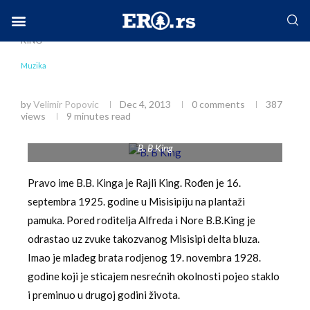
Home
Društvo
Muzika
Muzička abeceda: B.B.
KING
Facebook-f
Instagram
Twitter
Linkedin
Envelope
Muzika
Muzička abeceda: B.B. KING
by
Velimir Popovic
Dec 4, 2013
0 comments
387
views
9 minutes read
B. B King
Pravo ime B.B. Kinga je Rajli King. Rođen je 16.
septembra 1925. godine u Misisipiju na plantaži
pamuka. Pored roditelja Alfreda i Nore B.B.King je
odrastao uz zvuke takozvanog Misisipi delta bluza.
Imao je mlađeg brata rodjenog 19. novembra 1928.
godine koji je sticajem nesrećnih okolnosti pojeo staklo
i preminuo u drugoj godini života.