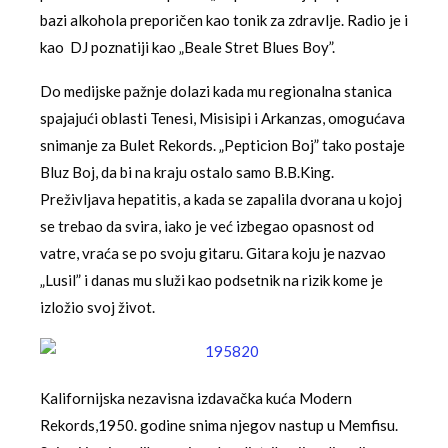
bazi alkohola preporičen kao tonik za zdravlje. Radio je i
kao DJ poznatiji kao „Beale Stret Blues Boy”.
Do medijske pažnje dolazi kada mu regionalna stanica
spajajući oblasti Tenesi, Misisipi i Arkanzas, omogućava
snimanje za Bulet Rekords. „Pepticion Boj” tako postaje
Bluz Boj, da bi na kraju ostalo samo B.B.King.
Preživljava hepatitis, a kada se zapalila dvorana u kojoj
se trebao da svira, iako je već izbegao opasnost od
vatre, vraća se po svoju gitaru. Gitara koju je nazvao
„Lusil” i danas mu služi kao podsetnik na rizik kome je
izložio svoj život.
Kalifornijska nezavisna izdavačka kuća Modern
Rekords,1950. godine snima njegov nastup u Memfisu.