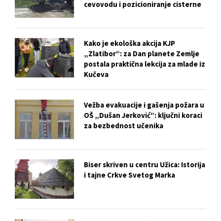
cevovodu i pozicioniranje cisterne
Kako je ekološka akcija KJP
„Zlatibor“: za Dan planete Zemlje
postala praktična lekcija za mlade iz
Kučeva
Vežba evakuacije i gašenja požara u
OŠ „Dušan Jerković“: ključni koraci
za bezbednost učenika
Biser skriven u centru Užica: Istorija
i tajne Crkve Svetog Marka