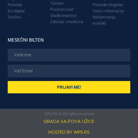
Turizam
Privreda
Privredni Registar
Poslovni svet
Ero digital
Vesti i informacije
Građevinarstvo
Društvo
Reklamiranje
Zdravlje i medicina
Kontakt
MESEČNI BILTEN
PRIJAVI ME!
ERO.RS © All rights reserved
IZRADA SAJTOVA UŽICE
HOSTED BY WPS.RS