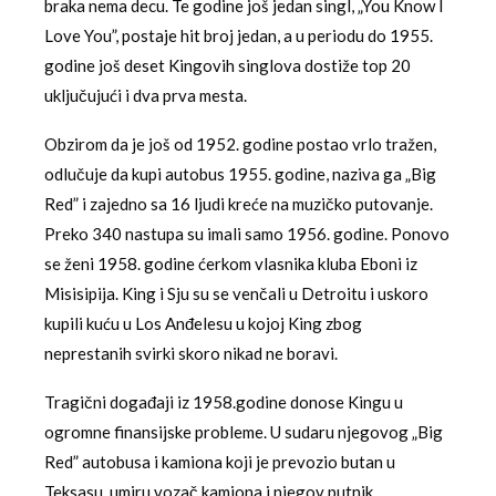
braka nema decu. Te godine još jedan singl, „You Know I
Love You”, postaje hit broj jedan, a u periodu do 1955.
godine još deset Kingovih singlova dostiže top 20
uključujući i dva prva mesta.
Obzirom da je još od 1952. godine postao vrlo tražen,
odlučuje da kupi autobus 1955. godine, naziva ga „Big
Red” i zajedno sa 16 ljudi kreće na muzičko putovanje.
Preko 340 nastupa su imali samo 1956. godine. Ponovo
se ženi 1958. godine ćerkom vlasnika kluba Eboni iz
Misisipija. King i Sju su se venčali u Detroitu i uskoro
kupili kuću u Los Anđelesu u kojoj King zbog
neprestanih svirki skoro nikad ne boravi.
Tragični događaji iz 1958.godine donose Kingu u
ogromne finansijske probleme. U sudaru njegovog „Big
Red” autobusa i kamiona koji je prevozio butan u
Teksasu, umiru vozač kamiona i njegov putnik.