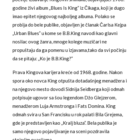
godine živi album „Blues Is King” iz Čikaga, koji je dugo
imao epitet njegovog najboljeg albuma. Polako se
probija do bele publike, objavljen je članak Čarlsa Kejpa
„Urban Blues” u kome se B.B.King navodi kao glavni
nosilac ovog žanra, mnoge kolege muzičari ne
propuštaju da ga pomenu u izjavama,tako da svi počinju
da se pitaju: „Ko je B.B.King?”
Prava Kingova karijera kreće od 1968. godine. Nakon
spora oko novca King otpušta dotadašnjeg menadžera i
na njegovo mesto dovodi Sidnija Seidberga koji odmah
potpisuje ugovor sa šou legendom Džo Glejzerom,
menadžerom Luja Armstronga i Fats Domina. King
odmah svira u San Francisku u rok palati Bila Grejema,
gde je predstavljen kao „Kralj bluza”. Bela publika je
samo njegovo pojavljivanje na sceni pozdravila
stojećim ovacijama.