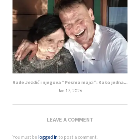
Rade Jezdić i njegova “Pesma majci”: Kako jedna...
Jan 17, 2026
LEAVE A COMMENT
You must be
logged in
to post a comment.