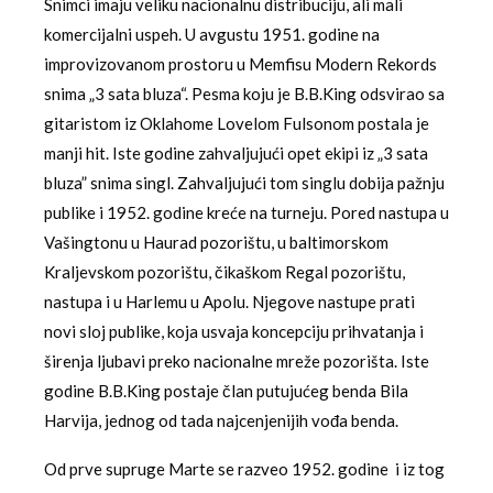
Snimci imaju veliku nacionalnu distribuciju, ali mali
komercijalni uspeh. U avgustu 1951. godine na
improvizovanom prostoru u Memfisu Modern Rekords
snima „3 sata bluza“. Pesma koju je B.B.King odsvirao sa
gitaristom iz Oklahome Lovelom Fulsonom postala je
manji hit. Iste godine zahvaljujući opet ekipi iz „3 sata
bluza” snima singl. Zahvaljujući tom singlu dobija pažnju
publike i 1952. godine kreće na turneju. Pored nastupa u
Vašingtonu u Haurad pozorištu, u baltimorskom
Kraljevskom pozorištu, čikaškom Regal pozorištu,
nastupa i u Harlemu u Apolu. Njegove nastupe prati
novi sloj publike, koja usvaja koncepciju prihvatanja i
širenja ljubavi preko nacionalne mreže pozorišta. Iste
godine B.B.King postaje član putujućeg benda Bila
Harvija, jednog od tada najcenjenijih vođa benda.
Od prve supruge Marte se razveo 1952. godine i iz tog