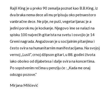
Rajli King je u preko 90 zemalja poznat kao B.B.King, iz
dva braka nema dece ali mu pripisuju oko petnaestoro
vanbračne dece. Ne pije, ne puši, vegetarijanac je a
jedini porok mu je kockanje. Njegovo ime se nalazi na
spisku 100 najvećih gitarista na svetu i osvojio je 14
Gremi nagrada. Angažovan je u socijalnim pitanjima i
često svira na humanitarnim manifestacijama. Na svojoj
vernoj „Lusil“, crnoj džipson gitari, u 88. godini života
iako oboleo od dijabetesa i dalje svira na koncertima.
Po sopstvenim rečima u penziju će : „Kada me onaj
odozgo pozove.”
Mirjana Milićević