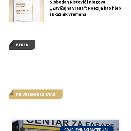
Slobodan Ristović i njegova
„Zavičajna vrana“: Poezija kao hleb
i ukaznik vremena
BERZA
PRIVREDNI REGISTAR
GRADJEVINSKI MATERIJALI