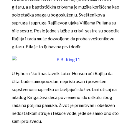
gitaru, a u baptističkim crkvama je muzika korišćena kao
pokretačka snaga u bogosluženju. Sveštenikova
supruga i supruga Rajlijevog ujaka Vilijama Puliana su
bile sestre. Posle jedne službe u crkvi, sestre su posetile
Rajlija i tada mu je dozvoljeno da proba sveštenikovu
gitaru. Bila je to ljubav na prvi dodir.
U Ephorn školi nastavnik Luter Henson uči Rajlija da
čita, bude samopouzdan, nepristrasan i posvećen
sopstvenom napretku ostavljajući doživotani uticaj na
mladog Kinga. Sva deca povremeno idu u školu zbog
rada na poljima pamuka. Život je primitivan i obeležen
nedostatkom struje i tekuće vode, jede se samo ono što
sami proizvedu.