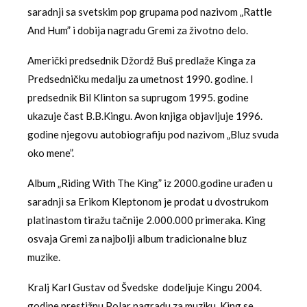
saradnji sa svetskim pop grupama pod nazivom „Rattle
And Hum” i dobija nagradu Gremi za životno delo.
Američki predsednik Džordž Buš predlaže Kinga za
Predsedničku medalju za umetnost 1990. godine. I
predsednik Bil Klinton sa suprugom 1995. godine
ukazuje čast B.B.Kingu. Avon knjiga objavljuje 1996.
godine njegovu autobiografiju pod nazivom „Bluz svuda
oko mene”.
Album „Riding With The King” iz 2000.godine urađen u
saradnji sa Erikom Kleptonom je prodat u dvostrukom
platinastom tiražu tačnije 2.000.000 primeraka. King
osvaja Gremi za najbolji album tradicionalne bluz
muzike.
Kralj Karl Gustav od Švedske dodeljuje Kingu 2004.
godine prestižnu Polar nagradu za muziku. King se