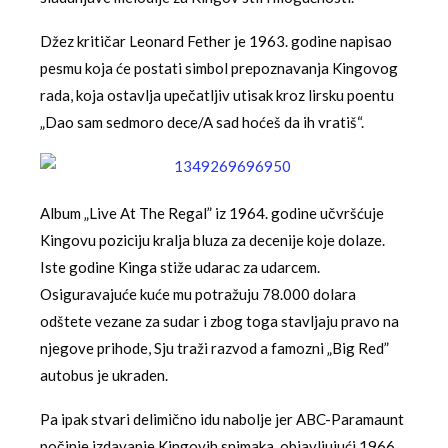
Džez kritičar Leonard Fether je 1963. godine napisao
pesmu koja će postati simbol prepoznavanja Kingovog
rada, koja ostavlja upečatljiv utisak kroz lirsku poentu
„Dao sam sedmoro dece/A sad hoćeš da ih vratiš“.
Album „Live At The Regal” iz 1964. godine učvršćuje
Kingovu poziciju kralja bluza za decenije koje dolaze.
Iste godine Kinga stiže udarac za udarcem.
Osiguravajuće kuće mu potražuju 78.000 dolara
odštete vezane za sudar i zbog toga stavljaju pravo na
njegove prihode, Sju traži razvod a famozni „Big Red”
autobus je ukraden.
Pa ipak stvari delimično idu nabolje jer ABC-Paramaunt
počinje izdavanje Kingovih snimaka, objavljujući 1966.