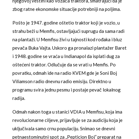
njegovoj veštini kao vozača traktora, smatrajući da je
zbog ratne ekonomske situacije potrebniji na poljima.
Pošto je 1947. godine oštetio traktor koji je vozio, u
strahu beži u Memfis, ostavljajući suprugu da sama radi
na plantaži. U Memfisu živi u tajnosti kod rođaka i bluz
pevača Buka Vajta. Uskoro ga pronalazi plantažer Baret
i 1948. godine se vraća u Indianapol da isplati dug za
oštećeni traktor. Odlučuje da se vrati u Memfis. Po
povratku, odmah ide na radio KVEM gde je Soni Boj
Viliamson radio dnevnu radio emisiju. Direktno u
programu svira jednu pesmu i postaje pevač lokalnog
radija.
Odmah nakon toga u stanici VDIA u Memfisu, koja ima
revolucionarne ciljeve, prijavljuje se za audiciju koja je
uključivala samo crnu populaciju. Snimao se dnevni
petnaestominutni spot za „Pepticion Boj” preparat na