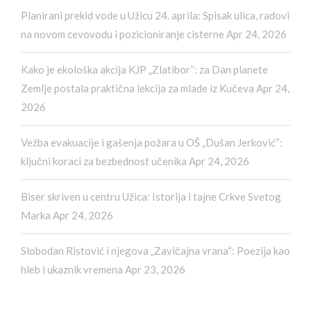
Planirani prekid vode u Užicu 24. aprila: Spisak ulica, radovi
na novom cevovodu i pozicioniranje cisterne
Apr 24, 2026
Kako je ekološka akcija KJP „Zlatibor“: za Dan planete
Zemlje postala praktična lekcija za mlade iz Kučeva
Apr 24,
2026
Vežba evakuacije i gašenja požara u OŠ „Dušan Jerković“:
ključni koraci za bezbednost učenika
Apr 24, 2026
Biser skriven u centru Užica: Istorija i tajne Crkve Svetog
Marka
Apr 24, 2026
Slobodan Ristović i njegova „Zavičajna vrana“: Poezija kao
hleb i ukaznik vremena
Apr 23, 2026