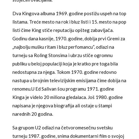
Dva Kingova albuma 1969. godine postižu uspeh na top
listama. Treće mesto na rok i bluz listi i 15. mesto na pop
listi čime King stiče reputaciju opšteg zabavljača.
Godinu dana kasnije, 1970. godine, dobija prvi Gremi za
„najbolju mušku ritam i bluz perfomancu“, odlazi na
turneju sa Roling Stonsima i ubrzu stiče ogromnu
publiku u beloj populaciji koja je kratko pre toga bila
nedostupna za njega. Tokom 1970. godine redovno
nastupa u brojnim televizijskim emisijama čime dobija na
renomeu.U Ed Salivan šou programu 1971. godine
Kinga je videlo 20 miliona gledalaca. Još 1980. godine
napisana je njegova biografija ali ostaje u štampi
narednih 20 godina.
Sa grupom U2 odlazi na četvoromesečnu svetsku
turneju 1987. godine, snima dokumentarni film o svojoj