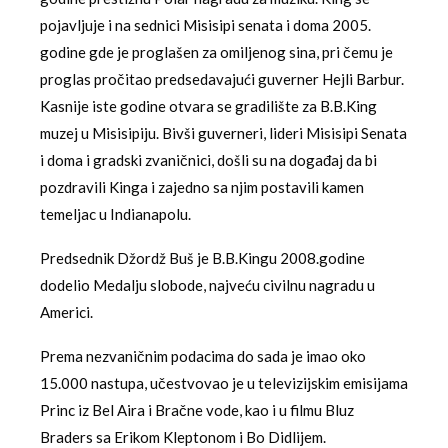
pojavljuje i na sednici Misisipi senata i doma 2005.
godine gde je proglašen za omiljenog sina, pri čemu je
proglas pročitao predsedavajući guverner Hejli Barbur.
Kasnije iste godine otvara se gradilište za B.B.King
muzej u Misisipiju. Bivši guverneri, lideri Misisipi Senata
i doma i gradski zvaničnici, došli su na događaj da bi
pozdravili Kinga i zajedno sa njim postavili kamen
temeljac u Indianapolu.
Predsednik Džordž Buš je B.B.Kingu 2008.godine
dodelio Medalju slobode, najveću civilnu nagradu u
Americi.
Prema nezvaničnim podacima do sada je imao oko
15.000 nastupa, učestvovao je u televizijskim emisijama
Princ iz Bel Aira i Bračne vode, kao i u filmu Bluz
Braders sa Erikom Kleptonom i Bo Didlijem.