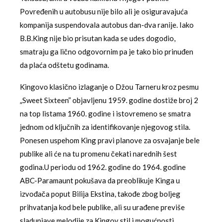
Povređenih u autobusu nije bilo ali je osiguravajuća
kompanija suspendovala autobus dan-dva ranije. Iako
B.B.King nije bio prisutan kada se udes dogodio,
smatraju ga lično odgovornim pa je tako bio prinuđen
da plaća odštetu godinama.
Kingovo klasično izlaganje o Džou Tarneru kroz pesmu
„Sweet Sixteen” objavljenu 1959. godine dostiže broj 2
na top listama 1960. godine i istovremeno se smatra
jednom od ključnih za identifikovanje njegovog stila.
Ponesen uspehom King pravi planove za osvajanje bele
publike ali će na tu promenu čekati narednih šest
godina.U periodu od 1962. godine do 1964. godine
ABC-Paramaunt pokušava da preoblikuje Kinga u
izvođača poput Bilija Ekstina, takođe zbog boljeg
prihvatanja kod bele publike, ali su urađene previše
sladunjave melodije za Kingov stil i mogućnosti.