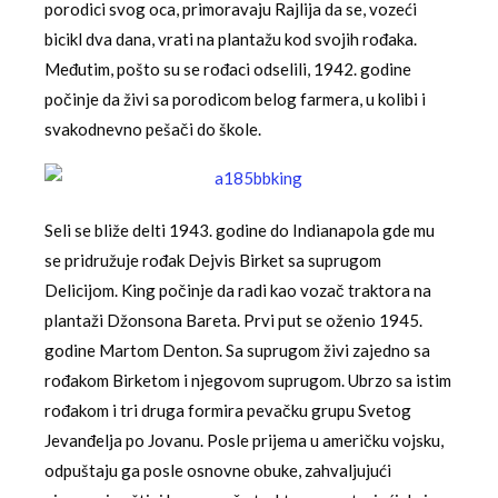
porodici svog oca, primoravaju Rajlija da se, vozeći
bicikl dva dana, vrati na plantažu kod svojih rođaka.
Međutim, pošto su se rođaci odselili, 1942. godine
počinje da živi sa porodicom belog farmera, u kolibi i
svakodnevno pešači do škole.
Seli se bliže delti 1943. godine do Indianapola gde mu
se pridružuje rođak Dejvis Birket sa suprugom
Delicijom. King počinje da radi kao vozač traktora na
plantaži Džonsona Bareta. Prvi put se oženio 1945.
godine Martom Denton. Sa suprugom živi zajedno sa
rođakom Birketom i njegovom suprugom. Ubrzo sa istim
rođakom i tri druga formira pevačku grupu Svetog
Jevanđelja po Jovanu. Posle prijema u američku vojsku,
odpuštaju ga posle osnovne obuke, zahvaljujući