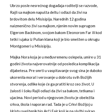
Ubrzo posle nesrećnog događaja roditelji se razvode,
Rajli sa majkom napušta deltu i odlazi da živi na
brdovitom delu Misisipija. Narednih 12 godina
naizmenično živi sa majkom, njenim novim suprugom
Elgerom Backinom, svojom bakom Eleonorom Far ili kod
tetki i ujaka iz Pulian klana koji je bio smešten u okrugu
Montgomeri u Misisipiju.
Majka Nora koja je u međuvremenu oslepela, umire u 31
godini života najverovatnije od posledica komplikacija
dijabetesa. Pre smrti u vaspitavanje svog sina je duboko
ukorenila moral i verovanje u dobrotu svih Božijih
stvorenja, odlike koje će ga pratiti kroz ceo život. U
žalosti i šoku Rajli odlazi da živi sa bakom, tetkama i
ujacima. Novi period u njegovom životu je obeležila
crkva, škola i naporan rad. Tada je u Crkvi Božijoj u
Hristu sveštenik bio Arči Fair koji je na službi svirao