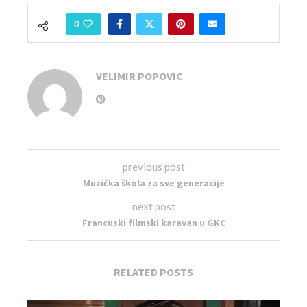
0
VELIMIR POPOVIC
previous post
Muzička škola za sve generacije
next post
Francuski filmski karavan u GKC
RELATED POSTS