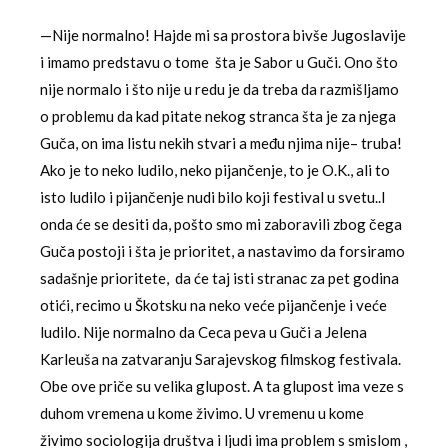
—Nije normalno! Hajde mi sa prostora bivše Jugoslavije
i imamo predstavu o tome šta je Sabor u Guči. Ono što
nije normalo i što nije u redu je da treba da razmišljamo
o problemu da kad pitate nekog stranca šta je za njega
Guča, on ima listu nekih stvari a među njima nije– truba!
Ako je to neko ludilo, neko pijančenje, to je O.K., ali to
isto ludilo i pijančenje nudi bilo koji festival u svetu..I
onda će se desiti da, pošto smo mi zaboravili zbog čega
Guča postoji i šta je prioritet, a nastavimo da forsiramo
sadašnje prioritete, da će taj isti stranac za pet godina
otići, recimo u Škotsku na neko veće pijančenje i veće
ludilo. Nije normalno da Ceca peva u Guči a Jelena
Karleuša na zatvaranju Sarajevskog filmskog festivala.
Obe ove priče su velika glupost. A ta glupost ima veze s
duhom vremena u kome živimo. U vremenu u kome
živimo sociologija društva i ljudi ima problem s smislom ,