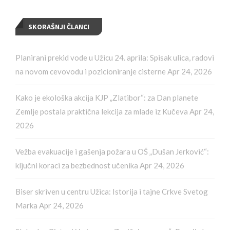
SKORAŠNJI ČLANCI
Planirani prekid vode u Užicu 24. aprila: Spisak ulica, radovi
na novom cevovodu i pozicioniranje cisterne
Apr 24, 2026
Kako je ekološka akcija KJP „Zlatibor“: za Dan planete
Zemlje postala praktična lekcija za mlade iz Kučeva
Apr 24,
2026
Vežba evakuacije i gašenja požara u OŠ „Dušan Jerković“:
ključni koraci za bezbednost učenika
Apr 24, 2026
Biser skriven u centru Užica: Istorija i tajne Crkve Svetog
Marka
Apr 24, 2026