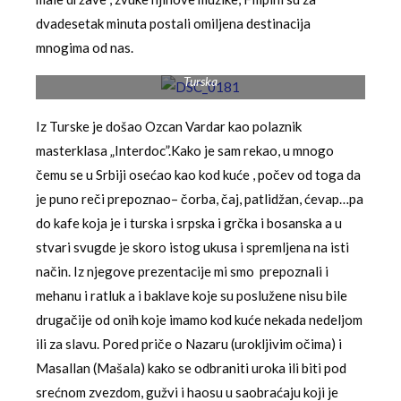
dvadesetak minuta postali omiljena destinacija
mnogima od nas.
Turska
Iz Turske je došao Ozcan Vardar kao polaznik
masterklasa „Interdoc”.Kako je sam rekao, u mnogo
čemu se u Srbiji osećao kao kod kuće , počev od toga da
je puno reči prepoznao– čorba, čaj, patlidžan, ćevap…pa
do kafe koja je i turska i srpska i grčka i bosanska a u
stvari svugde je skoro istog ukusa i spremljena na isti
način. Iz njegove prezentacije mi smo prepoznali i
mehanu i ratluk a i baklave koje su poslužene nisu bile
drugačije od onih koje imamo kod kuće nekada nedeljom
ili za slavu. Pored priče o Nazaru (urokljivim očima) i
Masallan (Mašala) kako se odbraniti uroka ili biti pod
srećnom zvezdom, gužvi i haosu u saobraćaju koji je