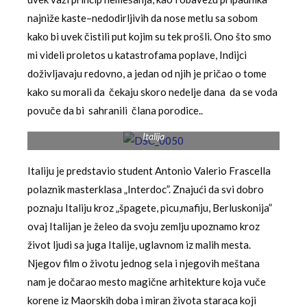
najniže kaste–nedodirljivih da nose metlu sa sobom
kako bi uvek čistili put kojim su tek prošli. Ono što smo
mi videli proletos u katastrofama poplave, Indijci
doživljavaju redovno, a jedan od njih je pričao o tome
kako su morali da čekaju skoro nedelje dana da se voda
povuče da bi sahranili člana porodice..
Italija
Italiju je predstavio student Antonio Valerio Frascella
polaznik masterklasa „Interdoc”. Znajući da svi dobro
poznaju Italiju kroz „špagete, picu,mafiju, Berluskonija”
ovaj Italijan je želeo da svoju zemlju upoznamo kroz
život ljudi sa juga Italije, uglavnom iz malih mesta.
Njegov film o životu jednog sela i njegovih meštana
nam je dočarao mesto magične arhitekture koja vuče
korene iz Maorskih doba i miran života staraca koji