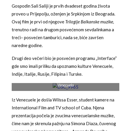
Gospodin Sali Saliji je prvih dvadeset godina života
proveo u Prijepolju, oženjen je Srpkinjom iz Beograda.
Ovaj film je prvi od njegove
Trilogije
Balkanske muzike,
trenutno radi na drugom posvećenom sevdalinkama a
treći– posvećen tamburici, nada se, biće završen
naredne godine.
Drugi deo večeri bio je posvećen programu „Interface”
gde smo imali priliku da upoznamo kulture Venecuele,
Indije, Italije, Rusije, Filipina i Turske.
Venecuela
Iz Venecuele je došla Wilssa Esser, student kamere na
International Film and TV school of Cuba. Njena
prezentacija počela je zvucima venecuelanske muzike,
čime nam je skrenula pažnju na Simona Diaza, čuvenog