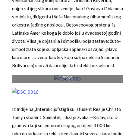
venecuelanskog kompozitora , Armanda Reveriba,
najpozatijeg slikara ove zemlje , kao i Gustava Didamela
violinistu, dirigenta i šefa Nacionalnog filharmonijskog
orkestra, jedinog nosioca „ Betovenovog prstena” iz
Latinske Amerike koga je dobio još u dvadesetoj godini
života. Vilsa je objasnila i simboliku boja zastave: žuto-
simbol zlata koje su opljačkali Španski osvajači, plavo
kao more i crveno kao krv koju su (na čelu sa Simonom
Bolivarom) morali da proliju da bi stekli nezavisnost.
Indija
Iz Indije na „Interakciju”stigli su: student Režije Christo
Tomy i student Snimatelj i dizajn zvuka —Kislay, i to iz
gradova koji su jedan od drugog udaljeni 4 000 km.,
tako da su,kako su rekli, predstavnici severa i juga Indije