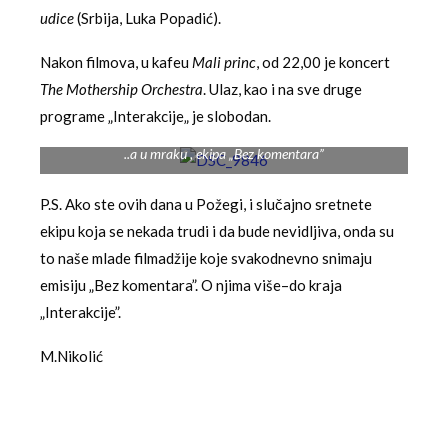
udice
(Srbija, Luka Popadić).
Nakon filmova, u kafeu
Mali princ
, od 22,00 je koncert
The Mothership
Orchestra
. Ulaz, kao i na sve druge
programe „Interakcije„ je slobodan.
..a u mraku , ekipa „Bez komentara”
P.S. Ako ste ovih dana u Požegi, i slučajno sretnete
ekipu koja se nekada trudi i da bude nevidljiva, onda su
to naše mlade filmadžije koje svakodnevno snimaju
emisiju „Bez komentara”. O njima više–do kraja
„Interakcije”.
M.Nikolić