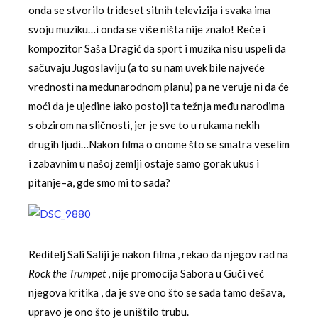
onda se stvorilo trideset sitnih televizija i svaka ima
svoju muziku…i onda se više ništa nije znalo! Reče i
kompozitor Saša Dragić da sport i muzika nisu uspeli da
sačuvaju Jugoslaviju (a to su nam uvek bile najveće
vrednosti na međunarodnom planu) pa ne veruje ni da će
moći da je ujedine iako postoji ta težnja među narodima
s obzirom na sličnosti, jer je sve to u rukama nekih
drugih ljudi…Nakon filma o onome što se smatra veselim
i zabavnim u našoj zemlji ostaje samo gorak ukus i
pitanje–a, gde smo mi to sada?
Reditelj Sali Saliji je nakon filma , rekao da njegov rad na
Rock the Trumpet
, nije promocija Sabora u Guči već
njegova kritika , da je sve ono što se sada tamo dešava,
upravo je ono što je uništilo trubu.