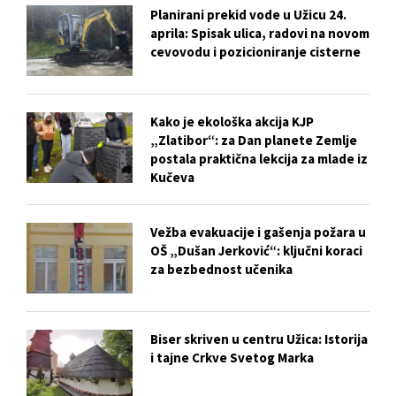
Planirani prekid vode u Užicu 24.
aprila: Spisak ulica, radovi na novom
cevovodu i pozicioniranje cisterne
Kako je ekološka akcija KJP
„Zlatibor“: za Dan planete Zemlje
postala praktična lekcija za mlade iz
Kučeva
Vežba evakuacije i gašenja požara u
OŠ „Dušan Jerković“: ključni koraci
za bezbednost učenika
Biser skriven u centru Užica: Istorija
i tajne Crkve Svetog Marka