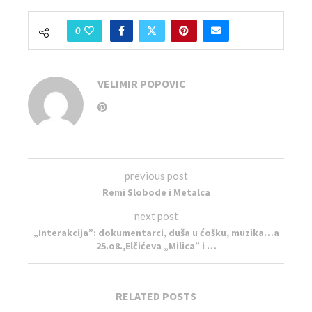
0
VELIMIR POPOVIC
previous post
Remi Slobode i Metalca
next post
„Interakcija”: dokumentarci, duša u ćošku, muzika…a
25.o8.,Elčićeva „Milica” i …
RELATED POSTS