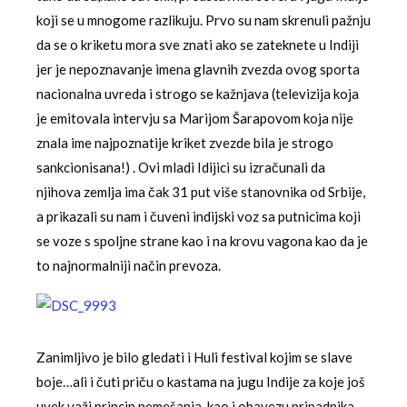
koji se u mnogome razlikuju. Prvo su nam skrenuli pažnju
da se o kriketu mora sve znati ako se zateknete u Indiji
jer je nepoznavanje imena glavnih zvezda ovog sporta
nacionalna uvreda i strogo se kažnjava (televizija koja
je emitovala intervju sa Marijom Šarapovom koja nije
znala ime najpoznatije kriket zvezde bila je strogo
sankcionisana!) . Ovi mladi Idijici su izračunali da
njihova zemlja ima čak 31 put više stanovnika od Srbije,
a prikazali su nam i čuveni indijski voz sa putnicima koji
se voze s spoljne strane kao i na krovu vagona kao da je
to najnormalniji način prevoza.
Zanimljivo je bilo gledati i Huli festival kojim se slave
boje…ali i čuti priču o kastama na jugu Indije za koje još
uvek važi princip nemešanja, kao i obavezu pripadnika