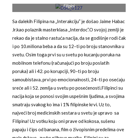
Filipini
Sa dalekih Filipina na „Interakciju” je došao Jaime Habac
Jr.kao polaznik masterklasa „Interdoc”.O svojoj zemlji je
rekao da je stalno rastuća nacija, da se godišnje rodi čak
i po 10.miliona beba a da su 12–ti po broju stanovnika u
svetu. Osim toga prvi su u svetu po kucanju poruka na
mobilnom telefonu (računajući po broju poslatih
poruka) ali i 42. po korupciji, 90–ti po broju
samoubistava, prvi po emocionalnosti, 24–ti po osećaju
sreće ali i 52. zemlja u svetu po posećenosti.Filipinci su
nacija koja se ponosi svojim uspešnim ljudima, a svojima
smatraju svakog ko ima i 1% filipinske krvi. Uz to,
najveći broj medicinskih sestara u svetu je upravo sa
Filipina! Uz votku koju oni prave od kokosa, sušenu
papaju i čips od banana, film o živopisnim predelima ove
male države , zvuke njihove muzike, Filipini su za