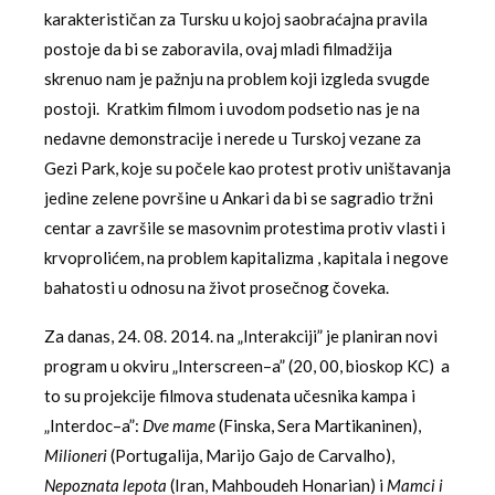
karakterističan za Tursku u kojoj saobraćajna pravila
postoje da bi se zaboravila, ovaj mladi filmadžija
skrenuo nam je pažnju na problem koji izgleda svugde
postoji. Kratkim filmom i uvodom podsetio nas je na
nedavne demonstracije i nerede u Turskoj vezane za
Gezi Park, koje su počele kao protest protiv uništavanja
jedine zelene površine u Ankari da bi se sagradio tržni
centar a završile se masovnim protestima protiv vlasti i
krvoprolićem, na problem kapitalizma , kapitala i negove
bahatosti u odnosu na život prosečnog čoveka.
Za danas, 24. 08. 2014. na „Interakciji” je planiran novi
program u okviru „Interscreen–a” (20, 00, bioskop KC) a
to su projekcije filmova studenata učesnika kampa i
„Interdoc–a”:
Dve mame
(Finska, Sera Martikaninen),
Milioneri
(Portugalija, Marijo Gajo de Carvalho),
Nepoznata lepota
(Iran, Mahboudeh Honarian) i
Mamci i