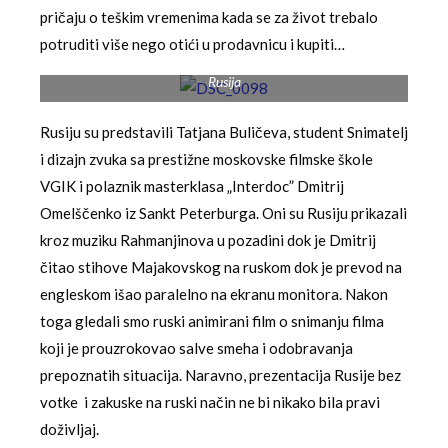
pričaju o teškim vremenima kada se za život trebalo
potruditi više nego otići u prodavnicu i kupiti…
Rusija
Rusiju su predstavili Tatjana Buličeva, student Snimatelj
i dizajn zvuka sa prestižne moskovske filmske škole
VGIK i polaznik masterklasa „Interdoc” Dmitrij
Omelščenko iz Sankt Peterburga. Oni su Rusiju prikazali
kroz muziku Rahmanjinova u pozadini dok je Dmitrij
čitao stihove Majakovskog na ruskom dok je prevod na
engleskom išao paralelno na ekranu monitora. Nakon
toga gledali smo ruski animirani film o snimanju filma
koji je prouzrokovao salve smeha i odobravanja
prepoznatih situacija. Naravno, prezentacija Rusije bez
votke i zakuske na ruski način ne bi nikako bila pravi
doživljaj.