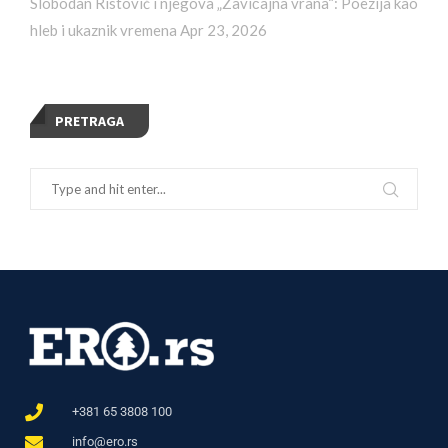
Slobodan Ristović i njegova „Zavičajna vrana“: Poezija kao
hleb i ukaznik vremena
Apr 23, 2026
PRETRAGA
+381 65 3808 100
info@ero.rs