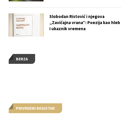
Slobodan Ristović i njegova
„Zavičajna vrana“: Poezija kao hleb
i ukaznik vremena
BERZA
PRIVREDNI REGISTAR