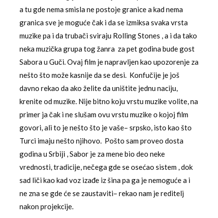
a tu gde nema smisla ne postoje granice a kad nema
granica sve je moguće čak i da se izmiksa svaka vrsta
muzike pa i da trubači sviraju Rolling Stones , a i da tako
neka muzička grupa tog žanra za pet godina bude gost
Sabora u Guči. Ovaj film je napravljen kao upozorenje za
nešto što može kasnije da se desi. Konfučije je još
davno rekao da ako želite da uništite jednu naciju,
krenite od muzike. Nije bitno koju vrstu muzike volite, na
primer ja čak i ne slušam ovu vrstu muzike o kojoj film
govori, ali to je nešto što je vaše– srpsko, isto kao što
Turci imaju nešto njihovo. Pošto sam proveo dosta
godina u Srbiji , Sabor je za mene bio deo neke
vrednosti, tradicije, nečega gde se osećao sistem , dok
sad liči kao kad voz izađe iz šina pa ga je nemoguće a i
ne zna se gde će se zaustaviti– rekao nam je reditelj
nakon projekcije.