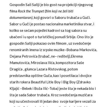
Gospodin Sali Saliji je bio gost na projekciji njegovog
filma
Rock the Trumpet
(film koji ne želi biti
dokumentaran)
, koji govori o Saboru trubača u Guči.
Sabor u Guči je postao nacionalna marketinška stvar, i
koliko se sećam pojedini kadrovi sa tog sabora su
ubačeni i u spot o turističkoj ponudi Srbije. Ono što je
gospodin Saliji pokazao ovim filmom , uz svedočenje
renomiranih imena iz srpske muzike–Bobana Markovića,
Dejana Petrovića (trubač, ne– reditelj),Ekrema
Mamutovića, Miroslava Ilića, kompozitora Saše
Dragića , glumca Lazara Ristovskog, potom
predstavnika opštine Guča, kao i posetilaca i dvojice
starih rokera Beautiful Litle Boy i Big Boy (Zdravko
Kljajić –Bebek i Boža Ilić–Toba) jeste šta je nekada bio i
šta je sada Sabor trubača. Kroz svedočenja muzičara
koji su učestvovali ili jedan deo svoje karijere vezali za