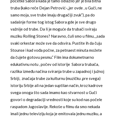
početke Sabora kada je tamo odlazilo jer je bila bitna
truba (kako reče Dejan Petrović–„jer ovde , u Guči, ne
samo moja, sve trube imaju drugačiji zvuk”), pa do
sadašnje forme tog istog Sabora gde je sve drugo
važnije od trube. Da li je moguće da trubači sviraju
muziku Rolling Stones? Naravno, čuli smo u filmu, „sada
svaki orkestar može sve da odsvira. Pustite ih da čuju
Stounse i kad vođa počne, za petnaest minuta možete
da čujete gotovu pesmu.” Film ima dokumetnarno
edukativnu notu , počev od istorije Sabora trubača,
razlika između načina sviranja trube u zapadnoj i južnoj
Srbiji, značaja trube za kulturnu (muzičku ,pre svega)
istoriju Srbije ali na jedan suptilan način, kroz kadrove
svega onoga što sada imamo kao stvarnost u Guči
govori o degradaciji vrednosti koje su kod nas počele
raspadom Jugoslavije. Rekoše u filmu da smo nekada
imali jednu televiziju koja je emitovala jednu muziku, a