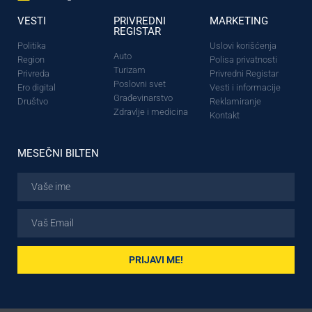
VESTI
PRIVREDNI
MARKETING
REGISTAR
Politika
Uslovi korišćenja
Auto
Region
Polisa privatnosti
Turizam
Privreda
Privredni Registar
Poslovni svet
Ero digital
Vesti i informacije
Građevinarstvo
Društvo
Reklamiranje
Zdravlje i medicina
Kontakt
MESEČNI BILTEN
PRIJAVI ME!