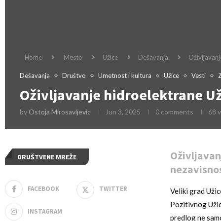
Home
Mesto
Užice
Dešavanja
Oživljavanj
Dešavanja
Društvo
Umetnost i kultura
Užice
Vesti
Z
Oživljavanje hidroelektrane Už
by
Ostoja Mirosavljevic
Jun 3, 2025
0 comments
68
v
Oživljavan
DRUŠTVENE MREŽE
nezavisnos
FACEBOOK
TWITTER
Veliki grad Uži
Pozitivnog Užic
INSTAGRAM
predlog ne samo 