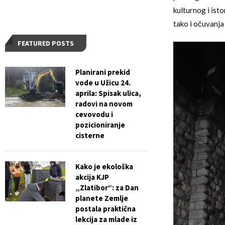
kulturnog i isto
tako i očuvanja 
FEATURED POSTS
Planirani prekid
vode u Užicu 24.
aprila: Spisak ulica,
radovi na novom
cevovodu i
pozicioniranje
cisterne
Kako je ekološka
akcija KJP
„Zlatibor“: za Dan
planete Zemlje
postala praktična
lekcija za mlade iz