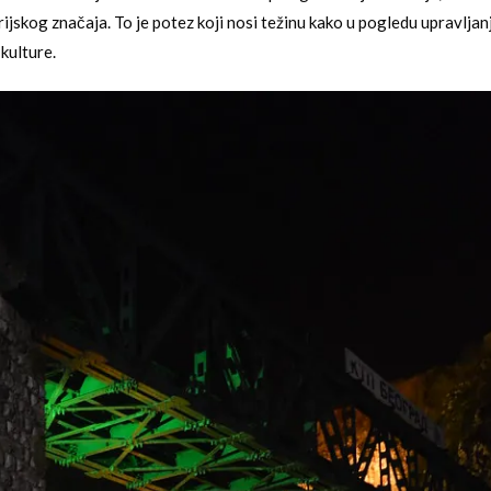
rijskog značaja. To je potez koji nosi težinu kako u pogledu upravlja
kulture.