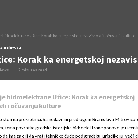
e hidroelektrane Užice: Korak ka energetskoj nezavisnosti i očuvanju kulture
animljivosti
ice: Korak ka energetskoj nezavis
iews
2 minutes read
je hidroelektrane Užice: Korak ka energetskoj
ti i očuvanju kulture
ce stoji na prekretnici. Sa nedavnim predlogom Branislava Mitrovića, 
a, tema povratka gradske istorijske hidroelektrane ponovo je u cent
da ima za cilj da vrati tehničko čudo pod gradsku jurisdikciju, već i 