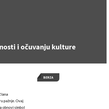
nosti i očuvanju kulture
BERZA
člana
ru pažnje. Ovaj
da obnovi simbol