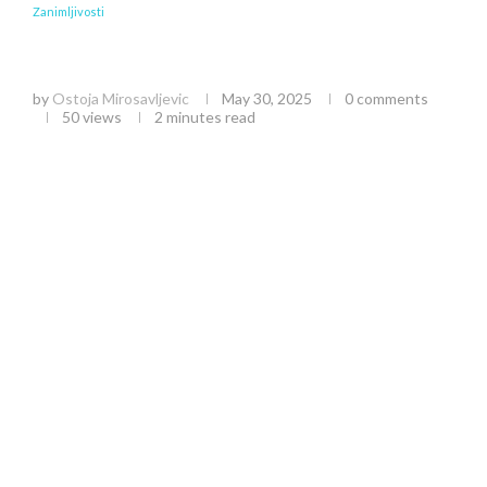
Zanimljivosti
Prvi užički bazar: Proslava tradicionalnih zanata
i proizvoda
by
Ostoja Mirosavljevic
May 30, 2025
0 comments
50
views
2 minutes read