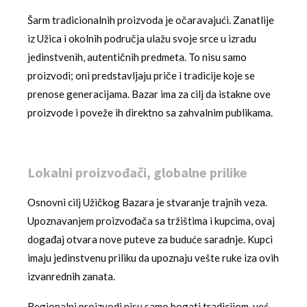
Šarm tradicionalnih proizvoda je očaravajući. Zanatlije
iz Užica i okolnih područja ulažu svoje srce u izradu
jedinstvenih, autentičnih predmeta. To nisu samo
proizvodi; oni predstavljaju priče i tradicije koje se
prenose generacijama. Bazar ima za cilj da istakne ove
proizvode i poveže ih direktno sa zahvalnim publikama.
Lokalni proizvođači, globalne prilike
Osnovni cilj Užičkog Bazara je stvaranje trajnih veza.
Upoznavanjem proizvođača sa tržištima i kupcima, ovaj
događaj otvara nove puteve za buduće saradnje. Kupci
imaju jedinstvenu priliku da upoznaju vešte ruke iza ovih
izvanrednih zanata.
Regionalni proizvodi nisu samo bogati tradicijom, već