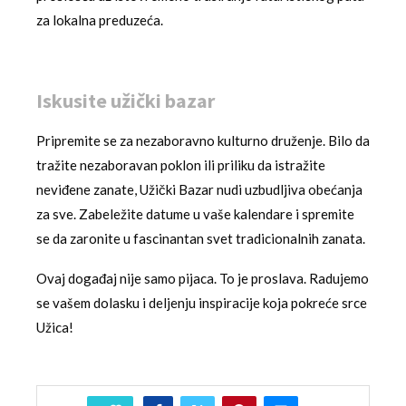
za lokalna preduzeća.
Iskusite užički bazar
Pripremite se za nezaboravno kulturno druženje. Bilo da
tražite nezaboravan poklon ili priliku da istražite
neviđene zanate, Užički Bazar nudi uzbudljiva obećanja
za sve. Zabeležite datume u vaše kalendare i spremite
se da zaronite u fascinantan svet tradicionalnih zanata.
Ovaj događaj nije samo pijaca. To je proslava. Radujemo
se vašem dolasku i deljenju inspiracije koja pokreće srce
Užica!