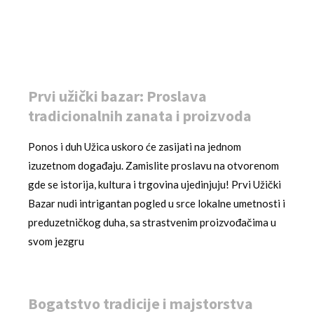
Prvi užički bazar: Proslava
tradicionalnih zanata i proizvoda
Ponos i duh Užica uskoro će zasijati na jednom
izuzetnom događaju. Zamislite proslavu na otvorenom
gde se istorija, kultura i trgovina ujedinjuju! Prvi Užički
Bazar nudi intrigantan pogled u srce lokalne umetnosti i
preduzetničkog duha, sa strastvenim proizvođačima u
svom jezgru
Bogatstvo tradicije i majstorstva