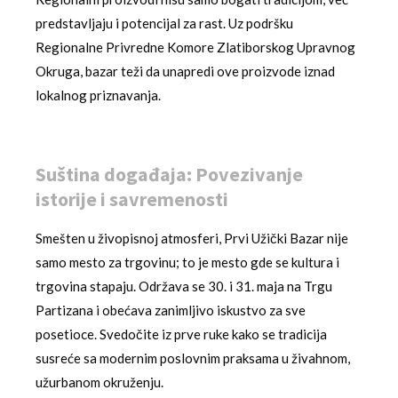
predstavljaju i potencijal za rast. Uz podršku
Regionalne Privredne Komore Zlatiborskog Upravnog
Okruga, bazar teži da unapredi ove proizvode iznad
lokalnog priznavanja.
Suština događaja: Povezivanje
istorije i savremenosti
Smešten u živopisnoj atmosferi, Prvi Užički Bazar nije
samo mesto za trgovinu; to je mesto gde se kultura i
trgovina stapaju. Održava se 30. i 31. maja na Trgu
Partizana i obećava zanimljivo iskustvo za sve
posetioce. Svedočite iz prve ruke kako se tradicija
susreće sa modernim poslovnim praksama u živahnom,
užurbanom okruženju.