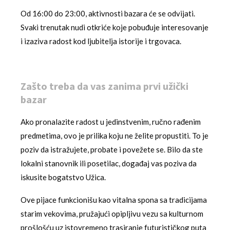
Od 16:00 do 23:00, aktivnosti bazara će se odvijati.
Svaki trenutak nudi otkriće koje pobuđuje interesovanje
i izaziva radost kod ljubitelja istorije i trgovaca.
Zašto treba da vas zanima prvi užički
bazar
Ako pronalazite radost u jedinstvenim, ručno rađenim
predmetima, ovo je prilika koju ne želite propustiti. To je
poziv da istražujete, probate i povežete se. Bilo da ste
lokalni stanovnik ili posetilac, događaj vas poziva da
iskusite bogatstvo Užica.
Ove pijace funkcionišu kao vitalna spona sa tradicijama
starim vekovima, pružajući opipljivu vezu sa kulturnom
prošlošću uz istovremeno trasiranje futurističkog puta