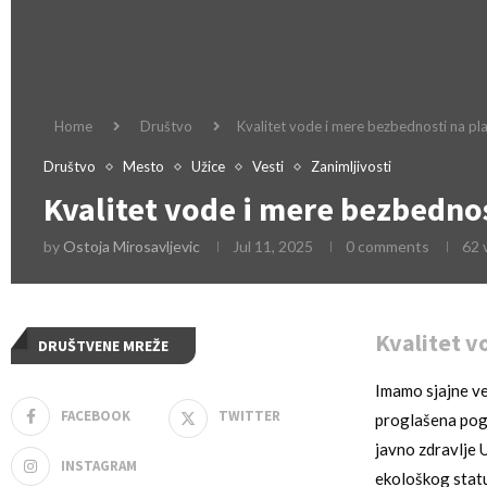
Home
Društvo
Kvalitet vode i mere bezbednosti na pla
Društvo
Mesto
Užice
Vesti
Zanimljivosti
Kvalitet vode i mere bezbednos
by
Ostoja Mirosavljevic
Jul 11, 2025
0 comments
62
Kvalitet v
DRUŠTVENE MREŽE
Imamo sjajne ve
FACEBOOK
TWITTER
proglašena pogo
javno zdravlje 
INSTAGRAM
ekološkog statu