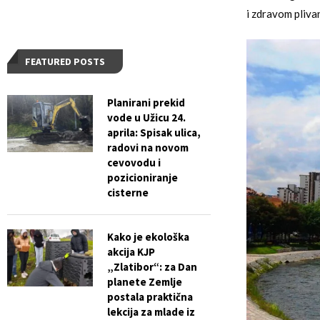
i zdravom plivan
FEATURED POSTS
Planirani prekid
vode u Užicu 24.
aprila: Spisak ulica,
radovi na novom
cevovodu i
pozicioniranje
cisterne
Kako je ekološka
akcija KJP
„Zlatibor“: za Dan
planete Zemlje
postala praktična
lekcija za mlade iz