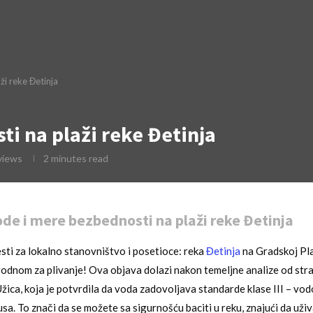
ži reke Đetinja
ti na plaži reke Đetinja
views
2 minutes read
ode i mere bezbednosti na plaži reke Đetinja
sti za lokalno stanovništvo i posetioce: reka
Đetinja
na Gradskoj Pla
dnom za plivanje! Ova objava dolazi nakon temeljne analize od stra
Užica, koja je potvrdila da voda zadovoljava standarde klase III – v
sa. To znači da se možete sa sigurnošću baciti u reku, znajući da uži