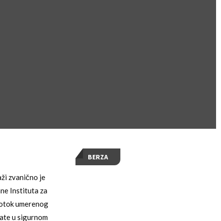
BERZA
ži zvanično je
ne Instituta za
odotok umerenog
vate u sigurnom