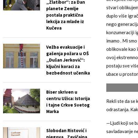
„Zlatibor“: za Dan
stvari oblikuje
planete Zemlje
postala praktična
duplo više igra
lekcija za mlade iz
nego generacija
Kučeva
konzumeraciji i
imamo . Mi smo 
Vežba evakuacije i
oblikovale kao 
gašenja požara u OŠ
ovoj ekstremnoj
„Dušan Jerković“:
postaju sve viš
ključni koraci za
bezbednost učenika
ubace u prostor
Biser skriven u
centru Užica: Istorija
Rekli ste da se
i tajne Crkve Svetog
odrastanja. Kak
Marka
—Ljudi koji se 
Slobodan Ristović i
savladavanje ne
njegova „Zavičajna