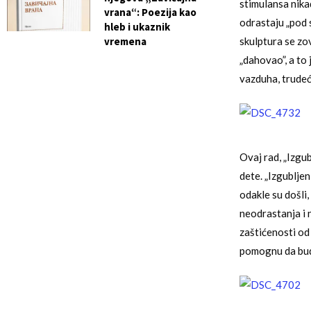
stimulansa nika
vrana“: Poezija kao
odrastaju „pod 
hleb i ukaznik
vremena
skulptura se zov
„dahovao”, a to
vazduha, trudeć
Ovaj rad, „Izgu
dete. „Izgubljen
odakle su došli
neodrastanja i n
zaštićenosti od 
pomognu da budu 