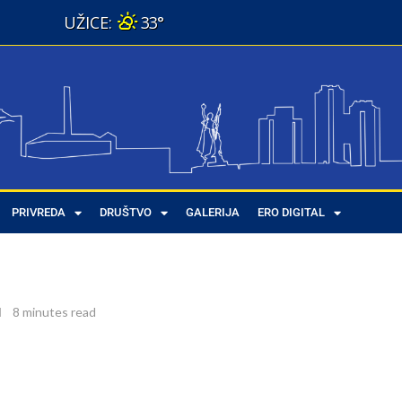
33°
na igračke iz doba „Odrastanja”
PRIVREDA
DRUŠTVO
GALERIJA
ERO DIGITAL
z doba „Odrastanja”
8 minutes read