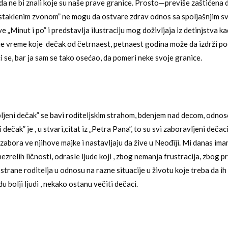
da ne bi znali koje su naše prave granice. Prosto—previše zaštićena 
staklenim zvonom” ne mogu da ostvare zdrav odnos sa spoljašnjim s
e „Minut i po” i predstavlja ilustraciju mog doživljaja iz detinjstva k
 je vreme koje dečak od četrnaest, petnaest godina može da izdrži p
i se, bar ja sam se tako osećao, da pomeri neke svoje granice.
bljeni dečak” se bavi roditeljskim strahom, bdenjem nad decom, odnos
i dečak” je , u stvari,citat iz „Petra Pana”, to su svi zaboravljeni deča
, zabora ve njihove majke i nastavljaju da žive u Neođiji. Mi danas i
ezrelih ličnosti, odrasle ljude koji , zbog nemanja frustracija, zbog p
strane roditelja u odnosu na razne situacije u životu koje treba da ih 
bolji ljudi , nekako ostanu večiti dečaci.