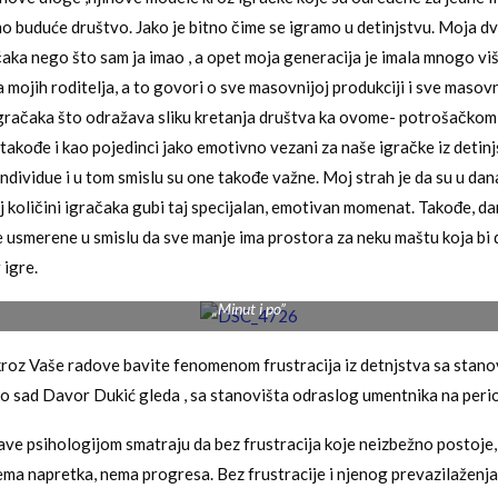
mo buduće društvo. Jako je bitno čime se igramo u detinjstvu. Moja d
čaka nego što sam ja imao , a opet moja generacija je imala mnogo vi
 mojih roditelja, a to govori o sve masovnijoj produkciji i sve masovn
gračaka što odražava sliku kretanja društva ka ovome- potrošačkom 
takođe i kao pojedinci jako emotivno vezani za naše igračke iz detinj
individue i u tom smislu su one takođe važne. Moj strah je da su u da
 količini igračaka gubi taj specijalan, emotivan momenat. Takođe, d
e usmerene u smislu da sve manje ima prostora za neku maštu koja bi 
 igre.
„Minut i po”
 kroz Vaše radove bavite fenomenom frustracija iz detnjstva sa stano
o sad Davor Dukić gleda , sa stanovišta odraslog umentnika na peri
bave psihologijom smatraju da bez frustracija koje neizbežno postoje, 
ma napretka, nema progresa. Bez frustracije i njenog prevazilaženja