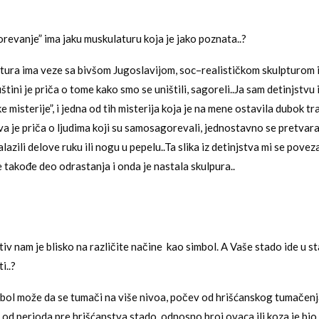
evanje” ima jaku muskulaturu koja je jako poznata..?
tura ima veze sa bivšom Jugoslavijom, soc–realističkom skulpturom 
 suštini je priča o tome kako smo se uništili, sagoreli..Ja sam detinjstvu
 misterije”, i jedna od tih misterija koja je na mene ostavila dubok tra
tva je priča o ljudima koji su samosagorevali, jednostavno se pretvarali
lazili delove ruku ili nogu u pepelu..Ta slika iz detinjstva mi se pove
e takođe deo odrastanja i onda je nastala skulpura..
iv nam je blisko na različite načine kao simbol. A Vaše stado ide u s
i..?
ol može da se tumači na više nivoa, počev od hrišćanskog tumačenj
 od perioda pre hrišćanstva stado, odnosno broj ovaca ili koza je bio