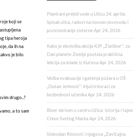
Planirani prekid vode u Užicu 24. aprila:
oje koji se
Spisak ulica, radovi na novom cevovodu i
zastupljena
pozicioniranje cisterne
Apr 24, 2026
og tipa heroja
Kako je ekološka akcija KJP „Zlatibor“: za
je, da ih na
Dan planete Zemlje postala praktična
kakvo je bilo
lekcija za mlade iz Kučeva
Apr 24, 2026
Vežba evakuacije i gašenja požara u OŠ
„Dušan Jerković“: ključni koraci za
bezbednost učenika
Apr 24, 2026
svim drugo..?
Biser skriven u centru Užica: Istorija i tajne
vamo, a to sam
Crkve Svetog Marka
Apr 24, 2026
Slobodan Ristović i njegova „Zavičajna