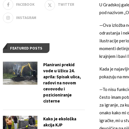
FACEBOOK
TWITTER
U Gradskoj gale
pod nazivom „Od
INSTAGRAM
—Ova izložba ne
odrastanja i ne
ilustracije peri
FEATURED POSTS
momenti detinjst
krajnjem i bavi 
Planirani prekid
Kada je najavlj
vode u Užicu 24.
aprila: Spisak ulica,
pokazuju na mno
radovi na novom
cevovodu i
—To nisu funkcio
pozicioniranje
često imam potr
cisterne
za igranje, za k
onako kako mi o
Kako je ekološka
igračke, mi u s
akcija KJP
devojčice na nj