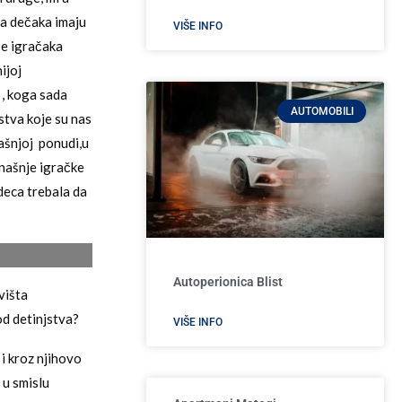
va dečaka imaju
VIŠE INFO
še igračaka
ijoj
, koga sada
AUTOMOBILI
stva koje su nas
našnjoj ponudi,u
anašnje igračke
deca trebala da
Autoperionica Blist
višta
od detinjstva?
VIŠE INFO
i kroz njihovo
 u smislu