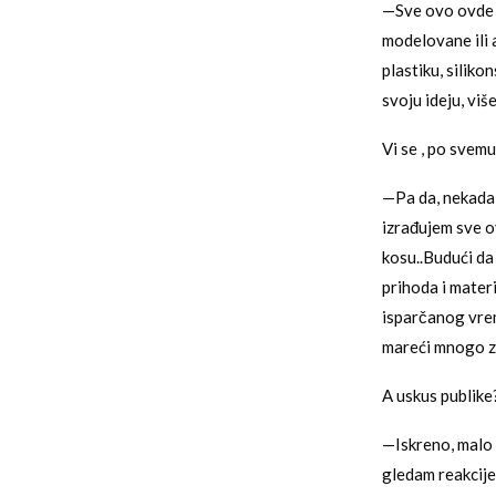
—Sve ovo ovde s
modelovane ili 
plastiku, siliko
svoju ideju, vi
Vi se , po svemu
—Pa da, nekada l
izrađujem sve ov
kosu..Budući da 
prihoda i mater
isparčanog vrem
mareći mnogo za
A uskus publike
—Iskreno, malo 
gledam reakcije 