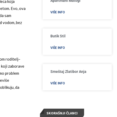
Apartmani Matogi
deca koja
vetom. Evo, ova
VIŠE INFO
ada sam
od vodom, bez
Butik Stil
VIŠE INFO
om roditelj–
ci koji zaborave
Smeštaj Zlatibor Anja
mamo problem
reviše
VIŠE INFO
oblikuju, da
SKORAŠNJI ČLANCI