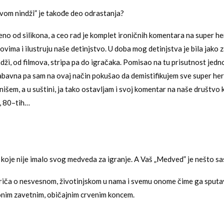
tvom nindži” je takođe deo odrastanja?
eno od silikona, a ceo rad je komplet ironičnih komentara na super her
movima i ilustruju naše detinjstvo. U doba mog detinjstva je bila jako 
dži, od filmova, stripa pa do igračaka. Pomisao na tu prisutnost jedn
 zabavna pa sam na ovaj način pokušao da demistifikujem sve super hero
nišem, a u suštini, ja tako ostavljam i svoj komentar na naše društvo 
h, 80–tih…
 koje nije imalo svog medveda za igranje. A Vaš „Medved” je nešto sa
riča o nesvesnom, životinjskom u nama i svemu onome čime ga sputa
nim zavetnim, običajnim crvenim koncem.