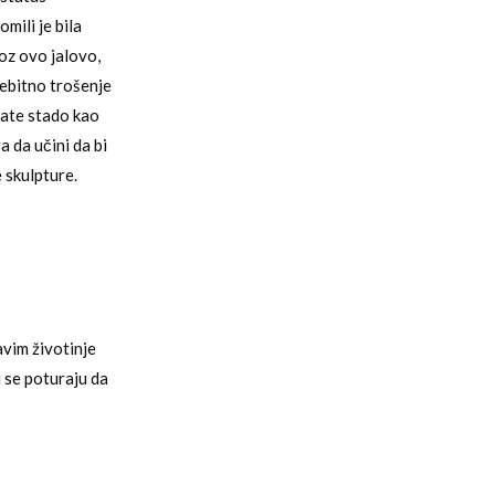
mili je bila
oz ovo jalovo,
nebitno trošenje
rate stado kao
 da učini da bi
 skulpture.
vim životinje
i se poturaju da