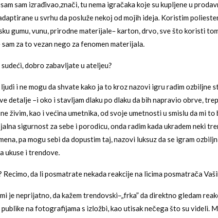
am sam izrađivao,znači, tu nema igračaka koje su kupljene u prodav
adaptirane u svrhu da posluže nekoj od mojih ideja. Koristim polieste
nsku gumu, vunu, prirodne materijale– karton, drvo, sve što koristi to
še sam za to vezan nego za fenomen materijala.
 sudeći, dobro zabavljate u ateljeu?
judi i ne mogu da shvate kako ja to kroz nazovi igru radim ozbiljne s
e detalje –i oko i stavljam dlaku po dlaku da bih napravio obrve, tre
ne živim, kao i većina umetnika, od svoje umetnosti u smislu da mi to
ijalna sigurnost za sebe i porodicu, onda radim kada ukradem neki tr
ena, pa mogu sebi da dopustim taj, nazovi luksuz da se igram ozbiljn
 ukuse i trendove.
? Recimo, da li posmatrate nekada reakcije na licima posmatrača Vaši
mi je neprijatno, da kažem trendovski–„frka” da direktno gledam reakc
publike na fotografijama s izložbi, kao utisak nečega što su videli. M