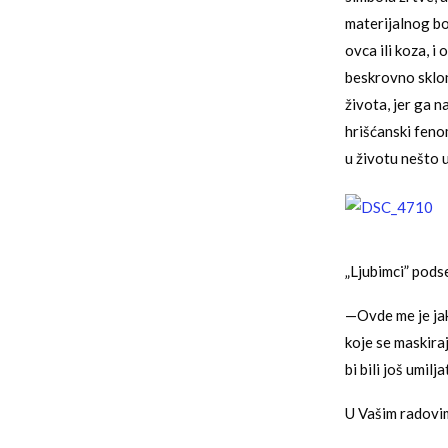
materijalnog bog
ovca ili koza, 
beskrovno sklon
života, jer ga 
hrišćanski feno
u životu nešto 
„Ljubimci” pods
—Ovde me je jak
koje se maskiraj
bi bili još umilja
U Vašim radovima