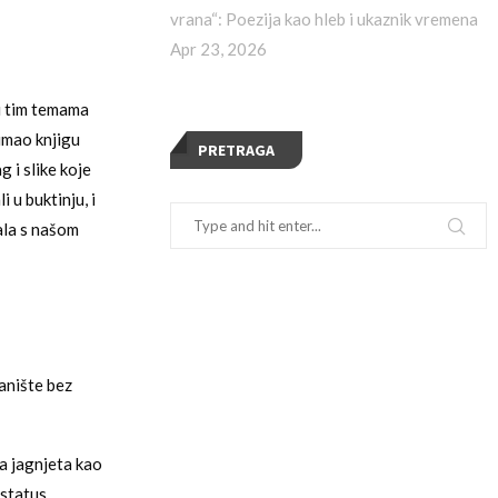
vrana“: Poezija kao hleb i ukaznik vremena
Apr 23, 2026
i tim temama
 imao knjigu
PRETRAGA
g i slike koje
 u buktinju, i
zala s našom
tanište bez
a jagnjeta kao
 status