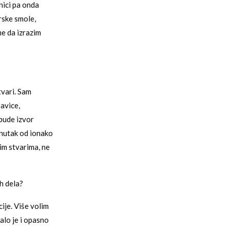
nici pa onda
rske smole,
me da izrazim
tvari. Sam
pavice,
 bude izvor
enutak od ionako
im stvarima, ne
h dela?
ije. Više volim
alo je i opasno