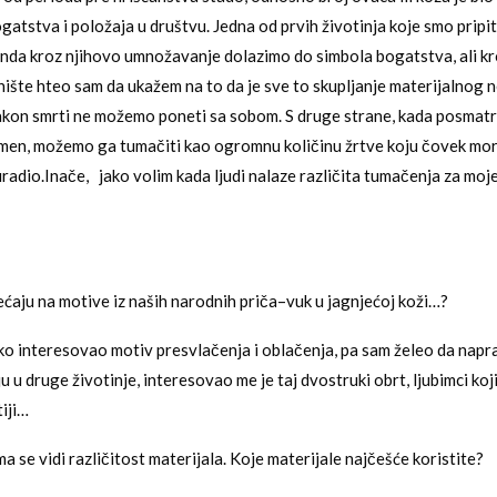
atstva i položaja u društvu. Jedna od prvih životinja koje smo pripito
i onda kroz njihovo umnožavanje dolazimo do simbola bogatstva, ali kr
ište hteo sam da ukažem na to da je sve to skupljanje materijalnog 
nakon smrti ne možemo poneti sa sobom. S druge strane, kada posmat
men, možemo ga tumačiti kao ogromnu količinu žrtve koju čovek mora
uradio.Inače, jako volim kada ljudi nalaze različita tumačenja za moje
ećaju na motive iz naših narodnih priča–vuk u jagnjećoj koži…?
o interesovao motiv presvlačenja i oblačenja, pa sam želeo da napra
u u druge životinje, interesovao me je taj dvostruki obrt, ljubimci koj
tiji…
 se vidi različitost materijala. Koje materijale najčešće koristite?