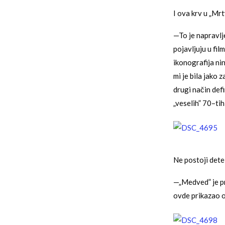
I ova krv u „Mr
—To je napravlj
pojavljuju u fil
ikonografija nin
mi je bila jako
drugi način defi
„veselih” 70–ti
Ne postoji dete
—„Medved” je p
ovde prikazao o