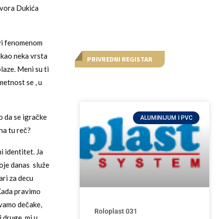
avora Dukića
avi fenomenom
 kao neka vrsta
PRIVREDNI REGISTAR
laze. Meni su ti
metnost se , u
o da se igračke
ALUMINIJUM I PVC
na tu reč?
 identitet. Ja
oje danas služe
ari za decu
 Kada pravimo
avamo dečake,
Roloplast 031
 druge, mi u