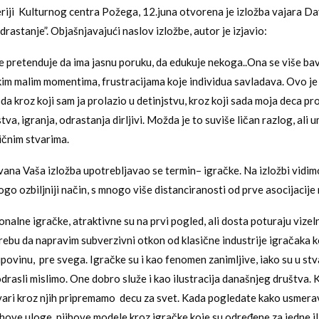
riji Kulturnog centra Požega, 12.juna otvorena je izložba vajara D
rastanje”. Objašnjavajući naslov izložbe, autor je izjavio:
 pretenduje da ima jasnu poruku, da edukuje nekoga..Ona se više b
kim malim momentima, frustracijama koje individua savladava. Ovo je
oda kroz koji sam ja prolazio u detinjstvu, kroz koji sada moja deca pro
va, igranja, odrastanja dirljivi. Možda je to suviše ličan razlog, ali u
ličnim stvarima.
ivana Vaša izložba upotrebljavao se termin– igračke. Na izložbi vidim
go ozbiljniji način, s mnogo više distanciranosti od prve asocijacije 
nalne igračke, atraktivne su na prvi pogled, ali dosta poturaju vizelni
ebu da napravim subverzivni otkon od klasične industrije igračaka k
upovinu, pre svega. Igračke su i kao fenomen zanimljive, iako su u stv
drasli mislimo. One dobro služe i kao ilustracija današnjeg društva.
tvari kroz njih pripremamo decu za svet. Kada pogledate kako usmer
ihove uloge ,njihove modele kroz igračke koje su određene za jedne ili