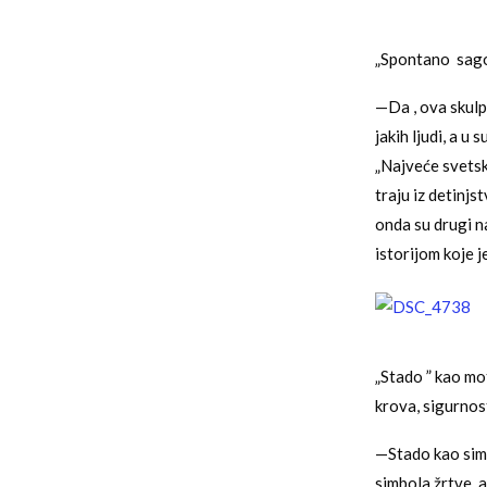
„Spontano sagor
—Da , ova skulp
jakih ljudi, a u
„Najveće svetske
traju iz detinjs
onda su drugi na
istorijom koje j
„Stado ” kao mot
krova, sigurnost
—Stado kao simb
simbola žrtve, a