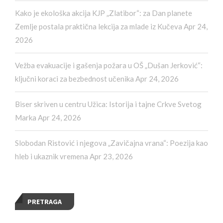
Kako je ekološka akcija KJP „Zlatibor“: za Dan planete
Zemlje postala praktična lekcija za mlade iz Kučeva
Apr 24,
2026
Vežba evakuacije i gašenja požara u OŠ „Dušan Jerković“:
ključni koraci za bezbednost učenika
Apr 24, 2026
Biser skriven u centru Užica: Istorija i tajne Crkve Svetog
Marka
Apr 24, 2026
Slobodan Ristović i njegova „Zavičajna vrana“: Poezija kao
hleb i ukaznik vremena
Apr 23, 2026
PRETRAGA