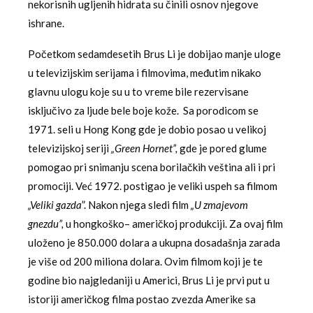
nekorisnih ugljenih hidrata su činili osnov njegove
ishrane.
Početkom sedamdesetih Brus Li je dobijao manje uloge
u televizijskim serijama i filmovima, međutim nikako
glavnu ulogu koje su u to vreme bile rezervisane
isključivo za ljude bele boje kože. Sa porodicom se
1971. seli u Hong Kong gde je dobio posao u velikoj
televizijskoj seriji
„Green Hornet”,
gde je pored glume
pomogao pri snimanju scena borilačkih veština ali i pri
promociji. Već 1972. postigao je veliki uspeh sa filmom
„Veliki gazda
”. Nakon njega sledi film
„U zmajevom
gnezdu”,
u hongkoško– američkoj produkciji. Za ovaj film
uloženo je 850.000 dolara a ukupna dosadašnja zarada
je više od 200 miliona dolara. Ovim filmom koji je te
godine bio najgledaniji u Americi, Brus Li je prvi put u
istoriji američkog filma postao zvezda Amerike sa