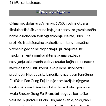
1969. i ćerku Šenon.
Brus Li sa Jip Manom
Odmah po dolasku u Ameriku, 1959. godine otvara
školu borilačkih veština koja je u osnovi negovala način
borbe oslobođen svih ograničenja. Naime, Brus Li se
protivio tradicionalno ukalupljenom kung fu načinu
vežbanja gde se ne raspoznaju i priznaju razlike u
fizičkim i mentalnim karakteristikama vežbača,
razvijanju takozvanih stilova unutar kojih pojedinac ne
može da ispolji niti koristi svoje lične sklonosti i
prednosti. Njegova škola nosila je naziv Jun Fan Gung
Fu (Džun Fan Gung Fu) koja je prestavljala njegovo
kantonsko ime Džun Fan, tako da se škola u prevodu
zvala Brusov Gung Fu. Elemetni njegove borilačke
veštine uključivali su Vin Čun, mačevanje, boks, kao i