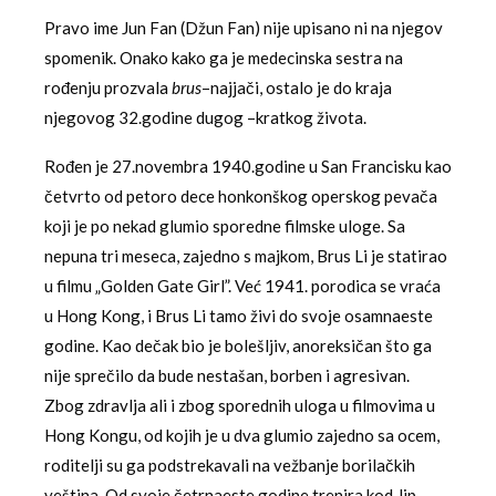
Pravo ime Jun Fan (Džun Fan) nije upisano ni na njegov
spomenik. Onako kako ga je medecinska sestra na
rođenju prozvala
brus
–najjači, ostalo je do kraja
njegovog 32.godine dugog –kratkog života.
Rođen je 27.novembra 1940.godine u San Francisku kao
četvrto od petoro dece honkonškog operskog pevača
koji je po nekad glumio sporedne filmske uloge. Sa
nepuna tri meseca, zajedno s majkom, Brus Li je statirao
u filmu „Golden Gate Girl”. Već 1941. porodica se vraća
u Hong Kong, i Brus Li tamo živi do svoje osamnaeste
godine. Kao dečak bio je bolešljiv, anoreksičan što ga
nije sprečilo da bude nestašan, borben i agresivan.
Zbog zdravlja ali i zbog sporednih uloga u filmovima u
Hong Kongu, od kojih je u dva glumio zajedno sa ocem,
roditelji su ga podstrekavali na vežbanje borilačkih
veština. Od svoje četrnaeste godine trenira kod Jip