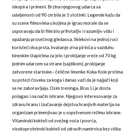
iskopira i primeni. Brzina njegovog udarca sa
udaljenosti od 90 cm bila je 5 stotinki. Legende kažu da
su scene filmovima u kojima je igrao morale da se
usporavaju da bi film bio prihvtaljiv i razumljiv vidu i
opažanju prosečnog gledaoca. Sklekovi na jednoj ruci
koristeći dva prsta, hvatanje zrna pirinča u vazduhu
kineskim štapićima za jelo i probijanje vreće od 70 kg
jednim udarcem sa strane (sajdikom), probijanje
zatvorene starinske– čelične limenke Koka Kole prstima
su potezi čoveka za koga i danas važi da je najjači koji
se ne zaboravljaju. Osim treninga, Brus Li je dosta
polagao i na način ishrane. Njegovo interesovanje za
zdravu hranu i izučavanje dejstva hranjivih materija na
organizam primenjivao je u sopstvenom režimu ishrane.
Vitaminski kokteli od svežeg voća i povrća,
visokoproteinski kokteli od zdravih namirnica bez viška