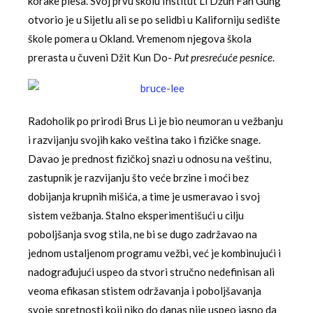
korake plesa. Svoj prvu školu Institut Li Džun Fan Gung
otvorio je u Sijetlu ali se po selidbi u Kaliforniju sedište
škole pomera u Okland. Vremenom njegova škola
prerasta u čuveni Džit Kun Do-
Put presrećuće pesnice
.
Radoholik po prirodi Brus Li je bio neumoran u vežbanju
i razvijanju svojih kako veština tako i fizičke snage.
Davao je prednost fizičkoj snazi u odnosu na veštinu,
zastupnik je razvijanju što veće brzine i moći bez
dobijanja krupnih mišića, a time je usmeravao i svoj
sistem vežbanja. Stalno eksperimentišući u cilju
poboljšanja svog stila, ne bi se dugo zadržavao na
jednom ustaljenom programu vežbi, već je kombinujući i
nadograđujući uspeo da stvori stručno nedefinisan ali
veoma efikasan stistem održavanja i poboljšavanja
svoje spretnosti koji niko do danas nije uspeo jasno da