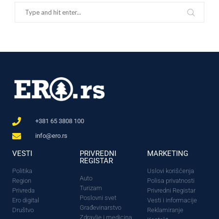
+381 65 3808 100
info@ero.rs
VESTI
PRIVREDNI
MARKETING
REGISTAR
Politika
Uslovi korišćenja
Auto
Region
Polisa privatnosti
Turizam
Privreda
Privredni Registar
Poslovni svet
Ero digital
Vesti i informacije
Građevinarstvo
Društvo
Reklamiranje
Zdravlje i medicina