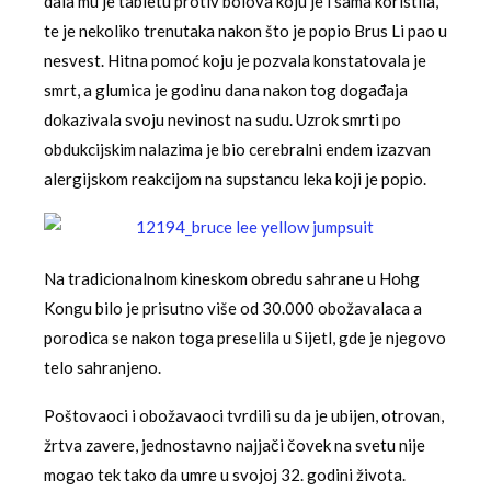
dala mu je tabletu protiv bolova koju je i sama koristila,
te je nekoliko trenutaka nakon što je popio Brus Li pao u
nesvest. Hitna pomoć koju je pozvala konstatovala je
smrt, a glumica je godinu dana nakon tog događaja
dokazivala svoju nevinost na sudu. Uzrok smrti po
obdukcijskim nalazima je bio cerebralni endem izazvan
alergijskom reakcijom na supstancu leka koji je popio.
Na tradicionalnom kineskom obredu sahrane u Hohg
Kongu bilo je prisutno više od 30.000 obožavalaca a
porodica se nakon toga preselila u Sijetl, gde je njegovo
telo sahranjeno.
Poštovaoci i obožavaoci tvrdili su da je ubijen, otrovan,
žrtva zavere, jednostavno najjači čovek na svetu nije
mogao tek tako da umre u svojoj 32. godini života.