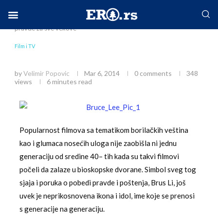
Home
Društvo
Film i TV
Brus Li–Simbol
pravde za sve vekove
Facebook-f
Instagram
Twitter
Linkedin
Envelope
Film i TV
Brus Li–Simbol pravde za sve vekove
by
Velimir Popovic
Mar 6, 2014
0 comments
348
views
6 minutes read
Popularnost filmova sa tematikom borilačkih veština
kao i glumaca nosećih uloga nije zaobišla ni jednu
generaciju od sredine 40– tih kada su takvi filmovi
počeli da zalaze u bioskopske dvorane. Simbol sveg tog
sjaja i poruka o pobedi pravde i poštenja, Brus Li, još
uvek je neprikosnovena ikona i idol, ime koje se prenosi
s generacije na generaciju.