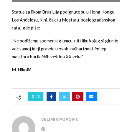
Statue sa likom Brus Lija podignute su u Hong Kongu,
Los Anđelesu, Kini, čak i u Mostaru posle građanskog
rata, gde piše:
„Ne podižemo spomenik glumcu, niti liku kojeg si glumio,
već samoj ideji pravde u osobi najharizmatičnijeg
majstora borilačkih veština XX veka”.
M. Nikolić
0
VELIMIR POPOVIC