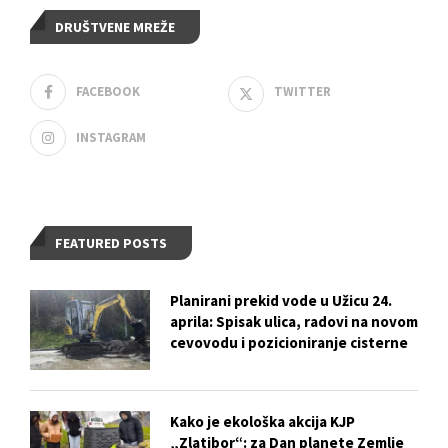
DRUŠTVENE MREŽE
FACEBOOK
TWITTER
INSTAGRAM
FEATURED POSTS
Planirani prekid vode u Užicu 24.
aprila: Spisak ulica, radovi na novom
cevovodu i pozicioniranje cisterne
Kako je ekološka akcija KJP
„Zlatibor“: za Dan planete Zemlje