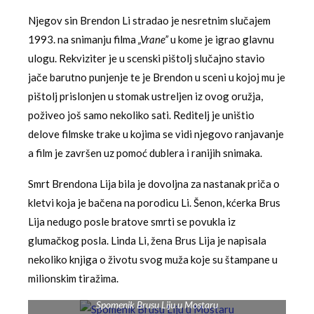
Njegov sin Brendon Li stradao je nesretnim slučajem
1993. na snimanju filma
„Vrane”
u kome je igrao glavnu
ulogu. Rekviziter je u scenski pištolj slučajno stavio
jače barutno punjenje te je Brendon u sceni u kojoj mu je
pištolj prislonjen u stomak ustreljen iz ovog oružja,
poživeo još samo nekoliko sati. Reditelj je uništio
delove filmske trake u kojima se vidi njegovo ranjavanje
a film je završen uz pomoć dublera i ranijih snimaka.
Smrt Brendona Lija bila je dovoljna za nastanak priča o
kletvi koja je bačena na porodicu Li. Šenon, kćerka Brus
Lija nedugo posle bratove smrti se povukla iz
glumačkog posla. Linda Li, žena Brus Lija je napisala
nekoliko knjiga o životu svog muža koje su štampane u
milionskim tiražima.
Spomenik Brusu Liju u Mostaru