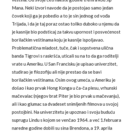
Mana. Neki izvori navode da je postojao samo jedan
čovek koji ga je pobedio a to je sin jednog od vođa
Trijada, i da je taj poraz ostao toliko duboko u njemu da
je kasnije bio podsticaj za takvu upornost i posvećenost
borilačkim veštinama koju je kasnije ispoljavao.
Problematična mladost, tuče, čak i sopstvena ulična
banda Tigrovi s raskršća, uticali su na to da ga roditelji
vrate u Ameriku. U San Francisku je upisao univerzitet,
studirao je filozofiju ali nije prestao da se bavi
borilačkim veštinama. Osim ovog umeća, u Ameriku je
došao i kao prvak Hong Konga u ča-ča plesu, vrhunski
mačevalac (njegov brat Piter je bio prvak u mačevanju),
ali i kao glumac sa dvadeset snimljenih filmova u svojoj
postojbini. Na univerzitetu je upoznao i svoju buduću
suprugu Lindu s kojom se venčao 1964. a već 1.februara
naredne godine dobili su sina Brendona, a 19. aprila