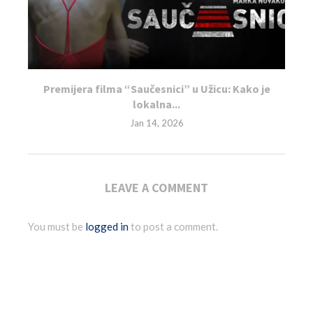
Premijera filma “Saučesnici” u Užicu: Kako je
lokalna...
Jan 14, 2026
LEAVE A COMMENT
You must be
logged in
to post a comment.