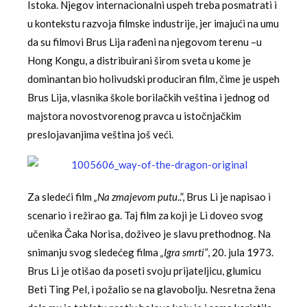
Istoka. Njegov internacionalni uspeh treba posmatrati i
u kontekstu razvoja filmske industrije, jer imajući na umu
da su filmovi Brus Lija rađeni na njegovom terenu –u
Hong Kongu, a distribuirani širom sveta u kome je
dominantan bio holivudski produciran film, čime je uspeh
Brus Lija, vlasnika škole borilačkih veština i jednog od
majstora novostvorenog pravca u istočnjačkim
preslojavanjima veština još veći.
Za sledeći film
„Na zmajevom putu
..”, Brus Li je napisao i
scenario i režirao ga. Taj film za koji je Li doveo svog
učenika Čaka Norisa, doživeo je slavu prethodnog. Na
snimanju svog sledećeg filma
„Igra smrti”
, 20. jula 1973.
Brus Li je otišao da poseti svoju prijateljicu, glumicu
Beti Ting Pel, i požalio se na glavobolju. Nesretna žena