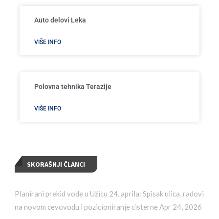
Auto delovi Leka
VIŠE INFO
Polovna tehnika Terazije
VIŠE INFO
SKORAŠNJI ČLANCI
Planirani prekid vode u Užicu 24. aprila: Spisak ulica, radovi
na novom cevovodu i pozicioniranje cisterne
Apr 24, 2026