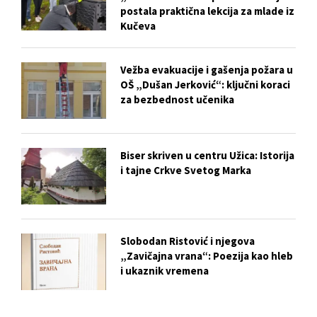
postala praktična lekcija za mlade iz
Kučeva
Vežba evakuacije i gašenja požara u
OŠ „Dušan Jerković“: ključni koraci
za bezbednost učenika
Biser skriven u centru Užica: Istorija
i tajne Crkve Svetog Marka
Slobodan Ristović i njegova
„Zavičajna vrana“: Poezija kao hleb
i ukaznik vremena