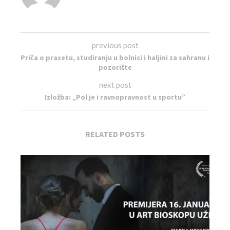
previous post
Priča o prasetu, studiranju u bolnici i haljini za sahranu i
pozorište
next post
Izložba: „Pol je i ravnopravnost u sportu”
RELATED POSTS