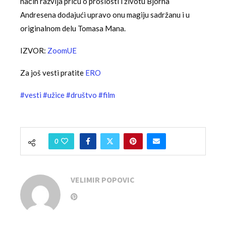
način razvija priču o prošlosti i životu Bjorna
Andresena dodajući upravo onu magiju sadržanu i u
originalnom delu Tomasa Mana.
IZVOR:
ZoomUE
Za još vesti pratite
ERO
#vesti
#užice
#društvo
#film
0
VELIMIR POPOVIC