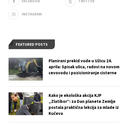
FACEBOOK
TWITTER
INSTAGRAM
FEATURED POSTS
Planirani prekid vode u Užicu 24.
aprila: Spisak ulica, radovi na novom
cevovodu i pozicioniranje cisterne
Kako je ekološka akcija KJP
„Zlatibor“: za Dan planete Zemlje
postala praktična lekcija za mlade iz
Kučeva