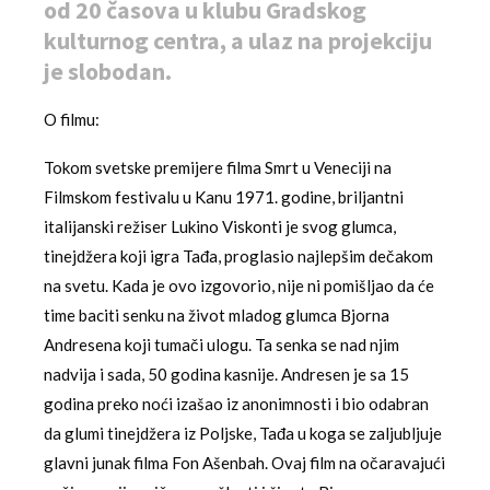
od 20 časova u klubu Gradskog
kulturnog centra, a ulaz na projekciju
je slobodan.
O filmu:
Tokom svetske premijere filma Smrt u Veneciji na
Filmskom festivalu u Kanu 1971. godine, briljantni
italijanski režiser Lukino Viskonti je svog glumca,
tinejdžera koji igra Tađa, proglasio najlepšim dečakom
na svetu. Kada je ovo izgovorio, nije ni pomišljao da će
time baciti senku na život mladog glumca Bjorna
Andresena koji tumači ulogu. Ta senka se nad njim
nadvija i sada, 50 godina kasnije. Andresen je sa 15
godina preko noći izašao iz anonimnosti i bio odabran
da glumi tinejdžera iz Poljske, Tađa u koga se zaljubljuje
glavni junak filma Fon Ašenbah. Ovaj film na očaravajući