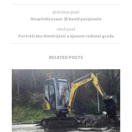
previous post
Hospitalizovano 25 kovid pacijenata
next post
Portreti Ane Dimitrijević u njenom rodnom gradu
RELATED POSTS