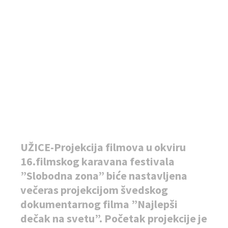
UŽICE-Projekcija filmova u okviru
16.filmskog karavana festivala
”Slobodna zona” biće nastavljena
večeras projekcijom švedskog
dokumentarnog filma ”Najlepši
dečak na svetu”. Početak projekcije je