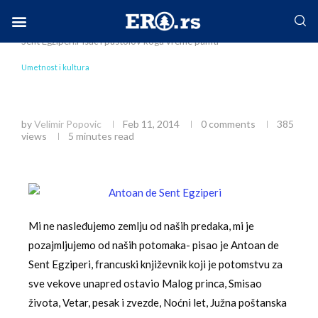
Home
Društvo
Umetnost i kultura
Antoan de
Sent Egziperi:Pisac i pustolov koga vreme pamti
Facebook-f
Instagram
Twitter
Linkedin
Envelope
Umetnost i kultura
Antoan de Sent Egziperi:Pisac i pustolov koga
vreme pamti
by
Velimir Popovic
Feb 11, 2014
0 comments
385
views
5 minutes read
Mi ne nasleđujemo zemlju od naših predaka, mi je
pozajmljujemo od naših potomaka- pisao je Antoan de
Sent Egziperi, francuski književnik koji je potomstvu za
sve vekove unapred ostavio Malog princa, Smisao
života, Vetar, pesak i zvezde, Noćni let, Južna poštanska