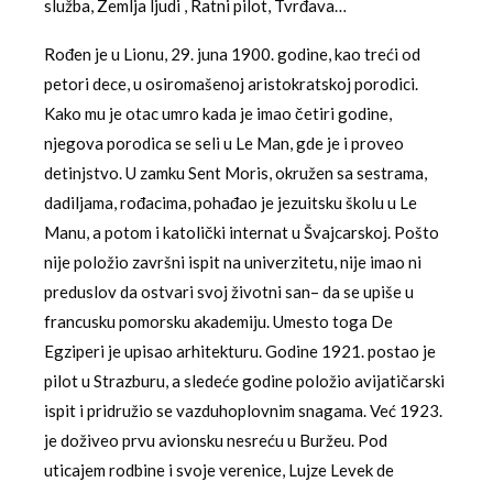
služba, Zemlja ljudi , Ratni pilot, Tvrđava…
Rođen je u Lionu, 29. juna 1900. godine, kao treći od
petori dece, u osiromašenoj aristokratskoj porodici.
Kako mu je otac umro kada je imao četiri godine,
njegova porodica se seli u Le Man, gde je i proveo
detinjstvo. U zamku Sent Moris, okružen sa sestrama,
dadiljama, rođacima, pohađao je jezuitsku školu u Le
Manu, a potom i katolički internat u Švajcarskoj. Pošto
nije položio završni ispit na univerzitetu, nije imao ni
preduslov da ostvari svoj životni san– da se upiše u
francusku pomorsku akademiju. Umesto toga De
Egziperi je upisao arhitekturu. Godine 1921. postao je
pilot u Strazburu, a sledeće godine položio avijatičarski
ispit i pridružio se vazduhoplovnim snagama. Već 1923.
je doživeo prvu avionsku nesreću u Buržeu. Pod
uticajem rodbine i svoje verenice, Lujze Levek de