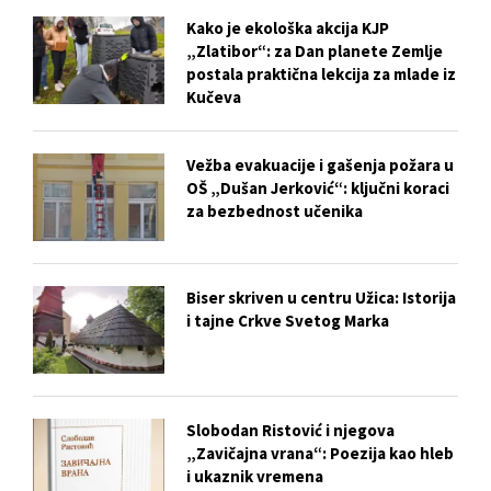
Kako je ekološka akcija KJP
„Zlatibor“: za Dan planete Zemlje
postala praktična lekcija za mlade iz
Kučeva
Vežba evakuacije i gašenja požara u
OŠ „Dušan Jerković“: ključni koraci
za bezbednost učenika
Biser skriven u centru Užica: Istorija
i tajne Crkve Svetog Marka
Slobodan Ristović i njegova
„Zavičajna vrana“: Poezija kao hleb
i ukaznik vremena