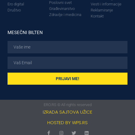
Poslovni svet
Ero digital
Vesti i informacije
Građevinarstvo
Društvo
Reklamiranje
Zdravlje i medicina
Kontakt
MESEČNI BILTEN
PRIJAVI ME!
ERO.RS © All rights reserved
IZRADA SAJTOVA UŽICE
HOSTED BY WPS.RS