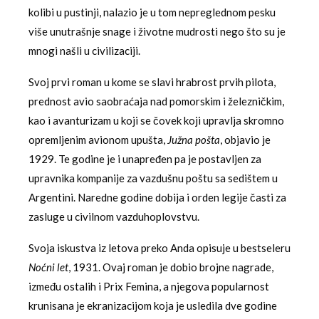
kolibi u pustinji, nalazio je u tom nepreglednom pesku
više unutrašnje snage i životne mudrosti nego što su je
mnogi našli u civilizaciji.
Svoj prvi roman u kome se slavi hrabrost prvih pilota,
prednost avio saobraćaja nad pomorskim i železničkim,
kao i avanturizam u koji se čovek koji upravlja skromno
opremljenim avionom upušta,
Južna pošta
, objavio je
1929. Te godine je i unapređen pa je postavljen za
upravnika kompanije za vazdušnu poštu sa sedištem u
Argentini. Naredne godine dobija i orden legije časti za
zasluge u civilnom vazduhoplovstvu.
Svoja iskustva iz letova preko Anda opisuje u bestseleru
Noćni let
, 1931. Ovaj roman je dobio brojne nagrade,
između ostalih i Prix Femina, a njegova popularnost
krunisana je ekranizacijom koja je usledila dve godine