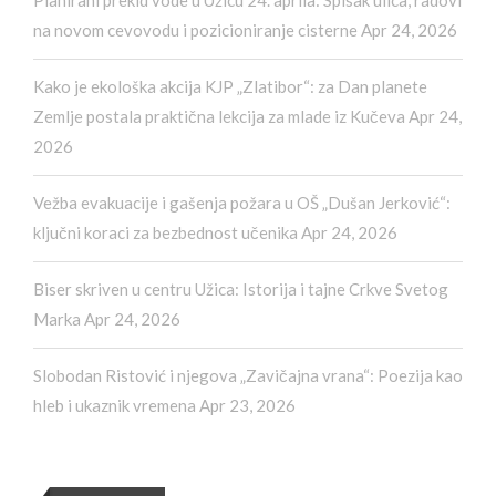
Planirani prekid vode u Užicu 24. aprila: Spisak ulica, radovi
na novom cevovodu i pozicioniranje cisterne
Apr 24, 2026
Kako je ekološka akcija KJP „Zlatibor“: za Dan planete
Zemlje postala praktična lekcija za mlade iz Kučeva
Apr 24,
2026
Vežba evakuacije i gašenja požara u OŠ „Dušan Jerković“:
ključni koraci za bezbednost učenika
Apr 24, 2026
Biser skriven u centru Užica: Istorija i tajne Crkve Svetog
Marka
Apr 24, 2026
Slobodan Ristović i njegova „Zavičajna vrana“: Poezija kao
hleb i ukaznik vremena
Apr 23, 2026