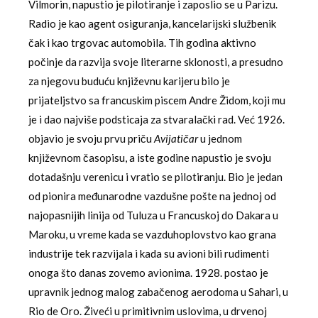
Vilmorin, napustio je pilotiranje i zaposlio se u Parizu.
Radio je kao agent osiguranja, kancelarijski službenik
čak i kao trgovac automobila. Tih godina aktivno
počinje da razvija svoje literarne sklonosti, a presudno
za njegovu buduću književnu karijeru bilo je
prijateljstvo sa francuskim piscem Andre Židom, koji mu
je i dao najviše podsticaja za stvaralački rad. Već 1926.
objavio je svoju prvu priču
Avijatičar
u jednom
književnom časopisu, a iste godine napustio je svoju
dotadašnju verenicu i vratio se pilotiranju. Bio je jedan
od pionira međunarodne vazdušne pošte na jednoj od
najopasnijih linija od Tuluza u Francuskoj do Dakara u
Maroku, u vreme kada se vazduhoplovstvo kao grana
industrije tek razvijala i kada su avioni bili rudimenti
onoga što danas zovemo avionima. 1928. postao je
upravnik jednog malog zabačenog aerodoma u Sahari, u
Rio de Oro. Živeći u primitivnim uslovima, u drvenoj