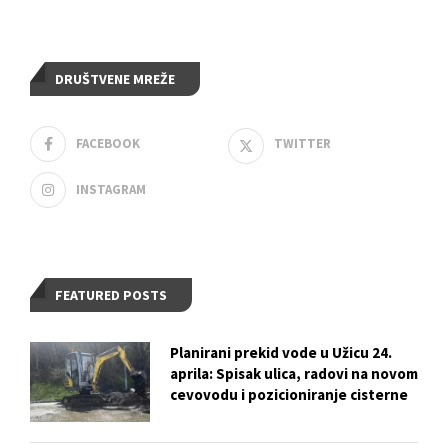
DRUŠTVENE MREŽE
FACEBOOK
TWITTER
INSTAGRAM
FEATURED POSTS
Planirani prekid vode u Užicu 24.
aprila: Spisak ulica, radovi na novom
cevovodu i pozicioniranje cisterne