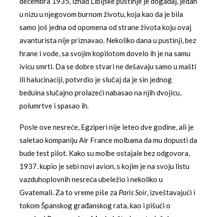
decembra 1935, iznad Libijske pustinje je događaj, jedan
u nizu u njegovom burnom životu, koja kao da je bila
samo još jedna od opomena od strane života koju ovaj
avanturista nije priznavao. Nekoliko dana u pustinji, bez
hrane i vode, sa svojim kopilotom dovelo ih je na samu
ivicu smrti. Da se dobre stvari ne dešavaju samo u mašti
ili halucinaciji, potvrdio je slučaj da je sin jednog
beduina slučajno prolazeći nabasao na njih dvojicu,
polumrtve i spasao ih.
Posle ove nesreće, Egziperi nije leteo dve godine, ali je
saletao kompaniju Air France molbama da mu dopusti da
bude test pilot. Kako su molbe ostajale bez odgovora,
1937. kupio je sebi novi avion, s kojim je na svoju listu
vazduhoplovnih nesreća ubeležio i nekoliko u
Gvatemali. Za to vreme piše za
Paris Soir
, izveštavajući i
tokom Španskog građanskog rata, kao i pišući o