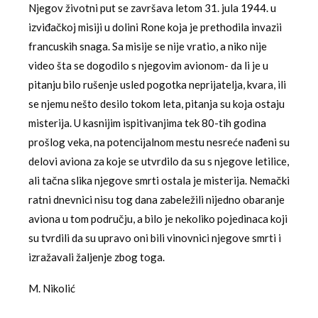
Njegov životni put se završava letom 31. jula 1944. u
izviđačkoj misiji u dolini Rone koja je prethodila invazii
francuskih snaga. Sa misije se nije vratio, a niko nije
video šta se dogodilo s njegovim avionom- da li je u
pitanju bilo rušenje usled pogotka neprijatelja, kvara, ili
se njemu nešto desilo tokom leta, pitanja su koja ostaju
misterija. U kasnijim ispitivanjima tek 80-tih godina
prošlog veka, na potencijalnom mestu nesreće nađeni su
delovi aviona za koje se utvrdilo da su s njegove letilice,
ali tačna slika njegove smrti ostala je misterija. Nemački
ratni dnevnici nisu tog dana zabeležili nijedno obaranje
aviona u tom području, a bilo je nekoliko pojedinaca koji
su tvrdili da su upravo oni bili vinovnici njegove smrti i
izražavali žaljenje zbog toga.
M. Nikolić