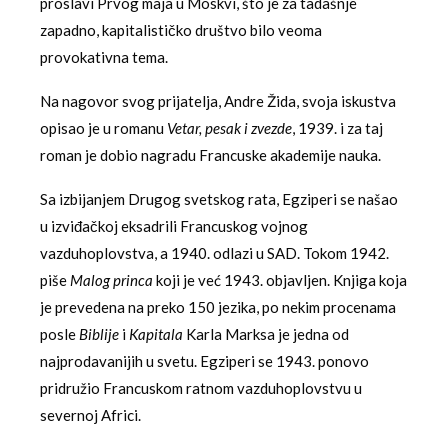
proslavi Prvog maja u Moskvi, što je za tadašnje
zapadno, kapitalističko društvo bilo veoma
provokativna tema.
Na nagovor svog prijatelja, Andre Žida, svoja iskustva
opisao je u romanu
Vetar, pesak i
zvezde
, 1939. i za taj
roman je dobio nagradu Francuske akademije nauka.
Sa izbijanjem Drugog svetskog rata, Egziperi se našao
u izviđačkoj eksadrili Francuskog vojnog
vazduhoplovstva, a 1940. odlazi u SAD. Tokom 1942.
piše
Malog princa
koji je već 1943. objavljen. Knjiga koja
je prevedena na preko 150 jezika, po nekim procenama
posle
Biblije
i
Kapitala
Karla Marksa je jedna od
najprodavanijih u svetu. Egziperi se 1943. ponovo
pridružio Francuskom ratnom vazduhoplovstvu u
severnoj Africi.