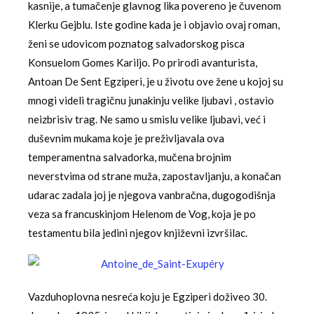
kasnije, a tumačenje glavnog lika povereno je čuvenom
Klerku Gejblu. Iste godine kada je i objavio ovaj roman,
ženi se udovicom poznatog salvadorskog pisca
Konsuelom Gomes Kariljo. Po prirodi avanturista,
Antoan De Sent Egziperi, je u životu ove žene u kojoj su
mnogi videli tragičnu junakinju velike ljubavi , ostavio
neizbrisiv trag. Ne samo u smislu velike ljubavi, već i
duševnim mukama koje je preživljavala ova
temperamentna salvadorka, mučena brojnim
neverstvima od strane muža, zapostavljanju, a konačan
udarac zadala joj je njegova vanbračna, dugogodišnja
veza sa francuskinjom Helenom de Vog, koja je po
testamentu bila jedini njegov književni izvršilac.
Vazduhoplovna nesreća koju je Egziperi doživeo 30.