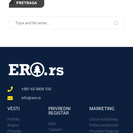
PRETRAGA
+381 65 3808 100
info@ero.rs
VESTI
PRIVREDNI
MARKETING
REGISTAR
Politika
Uslovi korišćenja
Auto
Region
Polisa privatnosti
Turizam
Privreda
Privredni Registar