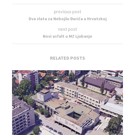
previous post
Dva zlata za Nebojšu Đurića u Hrvatskoj
next post
Novi asfalt u MZ Ljubanje
RELATED POSTS