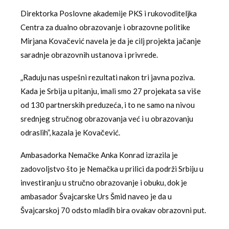
Direktorka Poslovne akademije PKS i rukovoditeljka
Centra za dualno obrazovanje i obrazovne politike
Mirjana Kovačević navela je da je cilj projekta jačanje
saradnje obrazovnih ustanova i privrede.
„Raduju nas uspešni rezultati nakon tri javna poziva.
Kada je Srbija u pitanju, imali smo 27 projekata sa više
od 130 partnerskih preduzeća, i to ne samo na nivou
srednjeg stručnog obrazovanja već i u obrazovanju
odraslih”, kazala je Kovačević.
Ambasadorka Nemačke Anka Konrad izrazila je
zadovoljstvo što je Nemačka u prilici da podrži Srbiju u
investiranju u stručno obrazovanje i obuku, dok je
ambasador Švajcarske Urs Šmid naveo je da u
Švajcarskoj 70 odsto mladih bira ovakav obrazovni put.