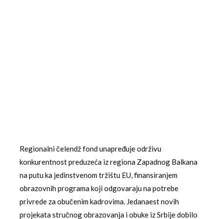
Regionalni čelendž fond unapređuje održivu
konkurentnost preduzeća iz regiona Zapadnog Balkana
na putu ka jedinstvenom tržištu EU, finansiranjem
obrazovnih programa koji odgovaraju na potrebe
privrede za obučenim kadrovima. Jedanaest novih
projekata stručnog obrazovanja i obuke iz Srbije dobilo