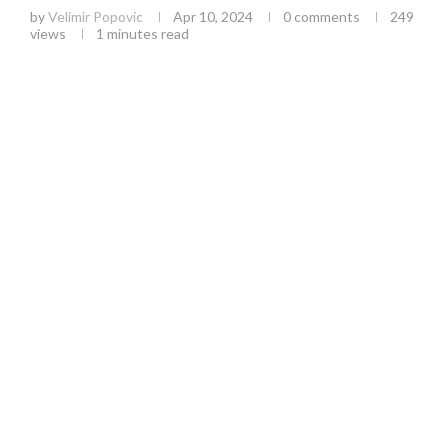
by
Velimir Popovic
Apr 10, 2024
0 comments
249
views
1 minutes read