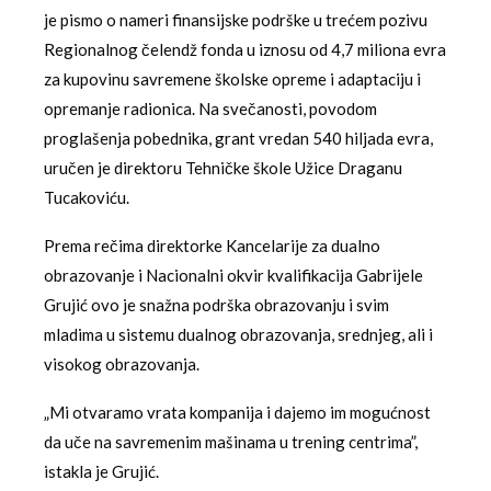
je pismo o nameri finansijske podrške u trećem pozivu
Regionalnog čelendž fonda u iznosu od 4,7 miliona evra
za kupovinu savremene školske opreme i adaptaciju i
opremanje radionica. Na svečanosti, povodom
proglašenja pobednika, grant vredan 540 hiljada evra,
uručen je direktoru Tehničke škole Užice Draganu
Tucakoviću.
Prema rečima direktorke Kancelarije za dualno
obrazovanje i Nacionalni okvir kvalifikacija Gabrijele
Grujić ovo je snažna podrška obrazovanju i svim
mladima u sistemu dualnog obrazovanja, srednjeg, ali i
visokog obrazovanja.
„Mi otvaramo vrata kompanija i dajemo im mogućnost
da uče na savremenim mašinama u trening centrima”,
istakla je Grujić.