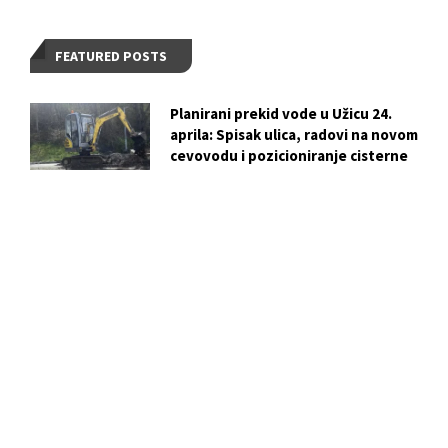
FEATURED POSTS
Planirani prekid vode u Užicu 24.
aprila: Spisak ulica, radovi na novom
cevovodu i pozicioniranje cisterne
Kako je ekološka akcija KJP
„Zlatibor“: za Dan planete Zemlje
postala praktična lekcija za mlade iz
Kučeva
Vežba evakuacije i gašenja požara u
OŠ „Dušan Jerković“: ključni koraci
za bezbednost učenika