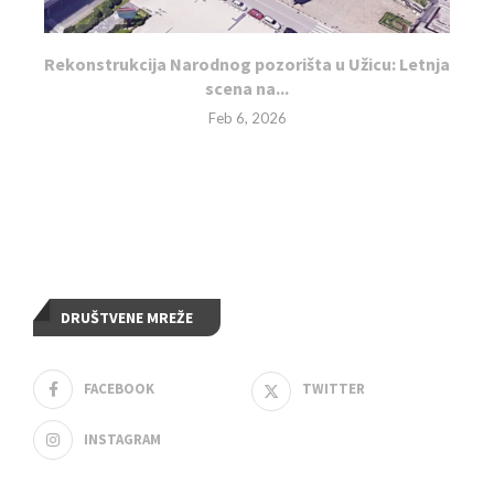
Rekonstrukcija Narodnog pozorišta u Užicu: Letnja
scena na...
Feb 6, 2026
DRUŠTVENE MREŽE
FACEBOOK
TWITTER
INSTAGRAM