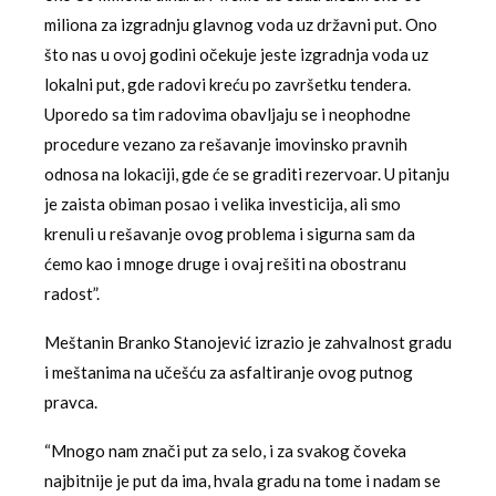
miliona za izgradnju glavnog voda uz državni put. Ono
što nas u ovoj godini očekuje jeste izgradnja voda uz
lokalni put, gde radovi kreću po završetku tendera.
Uporedo sa tim radovima obavljaju se i neophodne
procedure vezano za rešavanje imovinsko pravnih
odnosa na lokaciji, gde će se graditi rezervoar. U pitanju
je zaista obiman posao i velika investicija, ali smo
krenuli u rešavanje ovog problema i sigurna sam da
ćemo kao i mnoge druge i ovaj rešiti na obostranu
radost”.
Meštanin Branko Stanojević izrazio je zahvalnost gradu
i meštanima na učešću za asfaltiranje ovog putnog
pravca.
“Mnogo nam znači put za selo, i za svakog čoveka
najbitnije je put da ima, hvala gradu na tome i nadam se