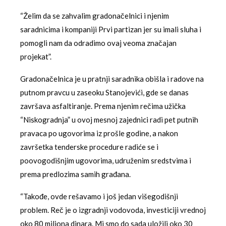
“Želim da se zahvalim gradonačelnici i njenim
saradnicima i kompaniji Prvi partizan jer su imali sluha i
pomogli nam da odradimo ovaj veoma značajan
projekat”.
Gradonačelnica je u pratnji saradnika obišla i radove na
putnom pravcu u zaseoku Stanojevići, gde se danas
završava asfaltiranje. Prema njenim rečima užička
“Niskogradnja” u ovoj mesnoj zajednici radi pet putnih
pravaca po ugovorima iz prošle godine, a nakon
završetka tenderske procedure radiće se i
poovogodišnjim ugovorima, udruženim sredstvima i
prema predlozima samih građana.
“Takođe, ovde rešavamo i još jedan višegodišnji
problem. Reč je o izgradnji vodovoda, investiciji vrednoj
oko 80 miliona dinara. Mi smo do sada uložili oko 30