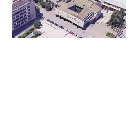
Rekonstrukcija Narodnog pozorišta u Užicu: Letnja
scena na...
Feb 6, 2026
DRUŠTVENE MREŽE
FACEBOOK
TWITTER