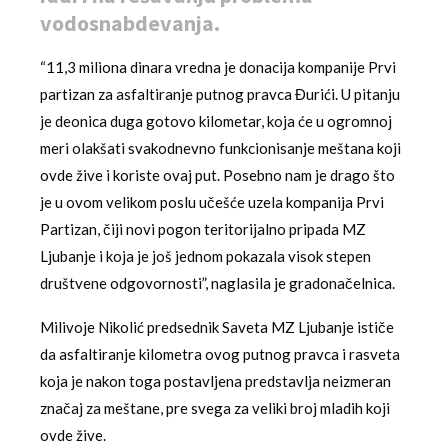
vodosnabdevanja.
“11,3 miliona dinara vredna je donacija kompanije Prvi
partizan za asfaltiranje putnog pravca Đurići. U pitanju
je deonica duga gotovo kilometar, koja će u ogromnoj
meri olakšati svakodnevno funkcionisanje meštana koji
ovde žive i koriste ovaj put. Posebno nam je drago što
je u ovom velikom poslu učešće uzela kompanija Prvi
Partizan, čiji novi pogon teritorijalno pripada MZ
Ljubanje i koja je još jednom pokazala visok stepen
društvene odgovornosti”, naglasila je gradonačelnica.
Milivoje Nikolić predsednik Saveta MZ Ljubanje ističe
da asfaltiranje kilometra ovog putnog pravca i rasveta
koja je nakon toga postavljena predstavlja neizmeran
značaj za meštane, pre svega za veliki broj mladih koji
ovde žive.