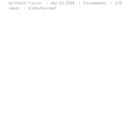
by
Velimir Popovic
Apr 10, 2024
0 comments
172
views
2 minutes read