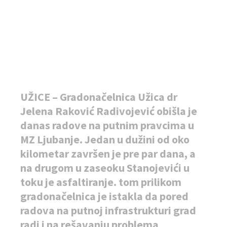
UŽICE – Gradonačelnica Užica dr
Jelena Raković Radivojević obišla je
danas radove na putnim pravcima u
MZ Ljubanje. Jedan u dužini od oko
kilometar završen je pre par dana, a
na drugom u zaseoku Stanojevići u
toku je asfaltiranje. tom prilikom
gradonačelnica je istakla da pored
radova na putnoj infrastrukturi grad
radi i na rešavanju problema