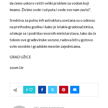
da ćemo uskoro rešiti veliki problem sa vodom koji
imamo. Živimo ovde i od puta i vode sve nam zavisi”.
Sredstva za putnu infrastrukturu uvećana su u odnosu
na prethodnu godinu i kako je istakla gradonačelnica,
očekuje se i podrška resornih ministarstava, tako da će
tokom ove građevinske sezone, radova biti u gotovo
svim seoskim i gradskim mesnim zajednicama.
GRAD UŽICE
zoom Ue
0
VELIMIR POPOVIC