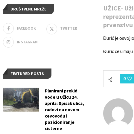
UŽICE- Uži
DRUŠTVENE MREŽE
reprezenta
prvenstvu
FACEBOOK
TWITTER
Đurić je osvoji
INSTAGRAM
Đurić će u maju
FEATURED POSTS
0
Planirani prekid
vode u Užicu 24.
aprila: Spisak ulica,
radovi na novom
cevovodu i
pozicioniranje
cisterne