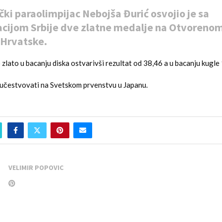
čki paraolimpijac Nebojša Đurić osvojio je sa
cijom Srbije dve zlatne medalje na Otvoreno
 Hrvatske.
o zlato u bacanju diska ostvarivši rezultat od 38,46 a u bacanju kugle
 učestvovati na Svetskom prvenstvu u Japanu.
VELIMIR POPOVIC