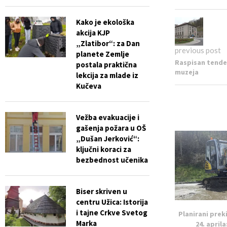
Kako je ekološka
akcija KJP
„Zlatibor“: za Dan
previous post
planete Zemlje
Raspisan tende
postala praktična
muzeja
lekcija za mlade iz
Kučeva
Vežba evakuacije i
gašenja požara u OŠ
„Dušan Jerković“:
ključni koraci za
bezbednost učenika
Biser skriven u
centru Užica: Istorija
i tajne Crkve Svetog
Planirani prek
Marka
24. aprila