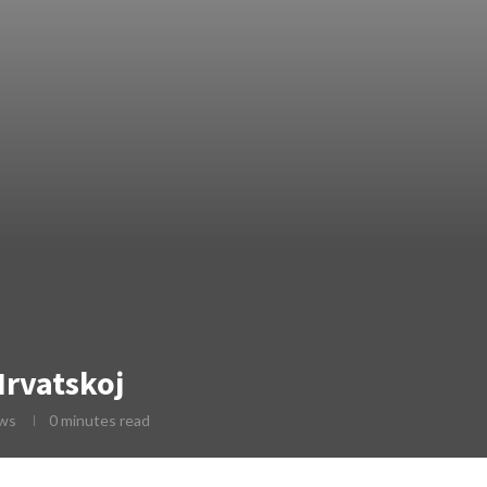
Hrvatskoj
ws
0 minutes read