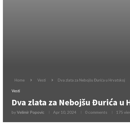
Home
Vesti
Dva zlata za Nebojšu Đurića u Hrvatskoj
Vesti
Dva zlata za Nebojšu Đurića u 
by
Velimir Popovic
Apr 10, 2024
0 comments
175
vie