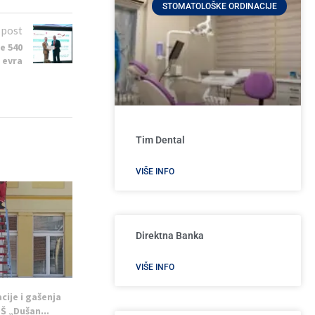
STOMATOLOŠKE ORDINACIJE
 post
je 540
a evra
Tim Dental
VIŠE INFO
Direktna Banka
VIŠE INFO
cije i gašenja
Š „Dušan...