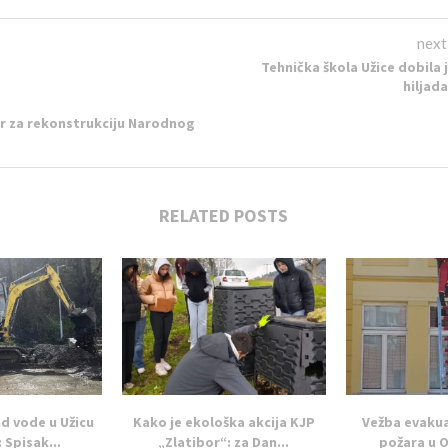
next
Tehnička škola Užice dobila 
hiljad
r za rekonstrukciju Narodnog
RELATED POSTS
id vode u Užicu
Kako je ekološka akcija KJP
Vežba evakua
: Spisak...
„Zlatibor“: za Dan...
požara u O