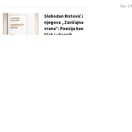
Apr 24
Slobodan Ristović i
njegova „Zavičajna
vrana“: Poezija kao
hleb i ukaznik
vremena