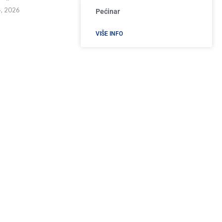
4, 2026
Pećinar
VIŠE INFO
Estetik Plus
VIŠE INFO
SKORAŠNJI ČLANCI
Planirani prekid vode u Užicu 24. aprila:
Spisak ulica, radovi na novom cevovodu i
pozicioniranje cisterne
Apr 24, 2026