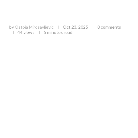
Treće sportske igre Poljoprivredne savetodavne
službe na Zlatiboru: Promocija zdravog života i
zajedništva
by
Ostoja Mirosavljevic
Oct 23, 2025
0 comments
44
views
5 minutes read