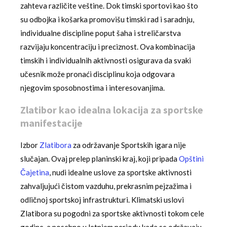
zahteva različite veštine. Dok timski sportovi kao što
su odbojka i košarka promovišu timski rad i saradnju,
individualne discipline poput šaha i streličarstva
razvijaju koncentraciju i preciznost. Ova kombinacija
timskih i individualnih aktivnosti osigurava da svaki
učesnik može pronaći disciplinu koja odgovara
njegovim sposobnostima i interesovanjima.
Zlatibor kao idealna lokacija za sportske
manifestacije
Izbor
Zlatibora
za održavanje Sportskih igara nije
slučajan. Ovaj prelep planinski kraj, koji pripada
Opštini
Čajetina
, nudi idealne uslove za sportske aktivnosti
zahvaljujući čistom vazduhu, prekrasnim pejzažima i
odličnoj sportskoj infrastrukturi. Klimatski uslovi
Zlatibora su pogodni za sportske aktivnosti tokom cele
godine, a posebno u letnjem periodu kada se održavaju