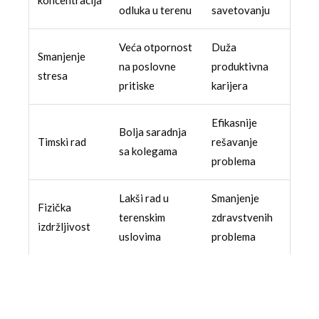
odluka u terenu
savetovanju
Veća otpornost
Duža
Smanjenje
na poslovne
produktivna
stresa
pritiske
karijera
Efikasnije
Bolja saradnja
Timski rad
rešavanje
sa kolegama
problema
Lakši rad u
Smanjenje
Fizička
terenskim
zdravstvenih
izdržljivost
uslovima
problema
Razvoj ruralnih područja kroz sportske
aktivnosti