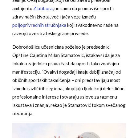
zemlje. Ovaj događaj, koji se održava u prelepom
ambijentu
Zlatibora
, ne samo da promoviše sport i
zdrav način života, već i jača veze između
poljoprivrednih stručnjaka
koji svakodnevno rade na
razvoju ove strateške grane privrede.
Dobrodošlicu učesnicima poželeo je predsednik
Opštine Čajetina Milan Stamatović, istakavši da je za
lokalnu zajednicu prava čast da ugosti tako značajnu
manifestaciju. “Ovakvi događaji imaju dublji značaj od
običnih sportskih takmičenja – oni predstavljaju most
između različitih regiona, okupljaju ljude koji dele slične
profesionalne interese i stvaraju uslove za razmenu
iskustava i znanja”, rekao je Stamatović tokom svečanog
otvaranja.