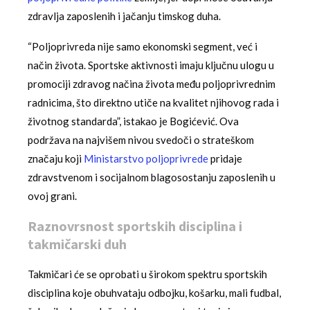
zdravlja zaposlenih i jačanju timskog duha.
“Poljoprivreda nije samo ekonomski segment, već i
način života. Sportske aktivnosti imaju ključnu ulogu u
promociji zdravog načina života među poljoprivrednim
radnicima, što direktno utiče na kvalitet njihovog rada i
životnog standarda”, istakao je Bogićević. Ova
podržava na najvišem nivou svedoči o strateškom
značaju koji
Ministarstvo poljoprivrede
pridaje
zdravstvenom i socijalnom blagosostanju zaposlenih u
ovoj grani.
Raznovrsnost sportskih disciplina i
takmičarski duh
Takmičari će se oprobati u širokom spektru sportskih
disciplina koje obuhvataju odbojku, košarku, mali fudbal,