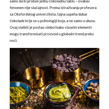
samo da bi probali jednu čokoladnu tablu – ovakav
fenomen nije slučajnost. Prema istraživanju profesora
sa Oksfordskog univerziteta, tajna uspeha dubai
čokolade krije se u psihologiji boja, a ne samo u ukusu.
Ovaj slatkiš je postao simbol kako vizuelni elementi
mogu transformisati proizvod u globalni trend preko
noći.