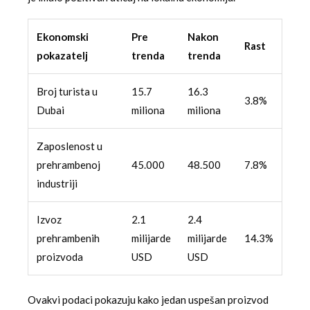
Ekonomski
Pre
Nakon
Rast
pokazatelj
trenda
trenda
Broj turista u
15.7
16.3
3.8%
Dubai
miliona
miliona
Zaposlenost u
prehrambenoj
45.000
48.500
7.8%
industriji
Izvoz
2.1
2.4
prehrambenih
milijarde
milijarde
14.3%
proizvoda
USD
USD
Ovakvi podaci pokazuju kako jedan uspešan proizvod