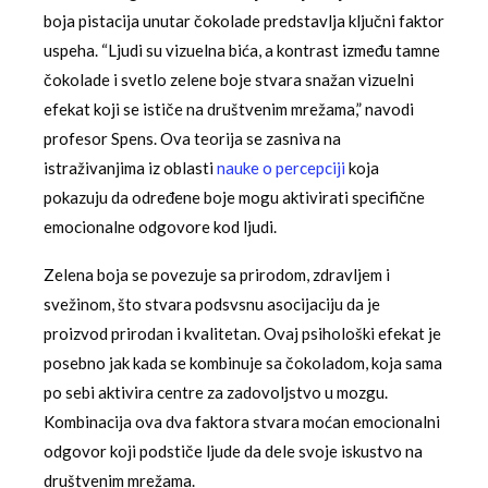
boja pistacija unutar čokolade predstavlja ključni faktor
uspeha. “Ljudi su vizuelna bića, a kontrast između tamne
čokolade i svetlo zelene boje stvara snažan vizuelni
efekat koji se ističe na društvenim mrežama,” navodi
profesor Spens. Ova teorija se zasniva na
istraživanjima iz oblasti
nauke o percepciji
koja
pokazuju da određene boje mogu aktivirati specifične
emocionalne odgovore kod ljudi.
Zelena boja se povezuje sa prirodom, zdravljem i
svežinom, što stvara podsvsnu asocijaciju da je
proizvod prirodan i kvalitetan. Ovaj psihološki efekat je
posebno jak kada se kombinuje sa čokoladom, koja sama
po sebi aktivira centre za zadovoljstvo u mozgu.
Kombinacija ova dva faktora stvara moćan emocionalni
odgovor koji podstiče ljude da dele svoje iskustvo na
društvenim mrežama.