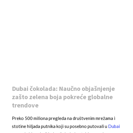
Dubai čokolada: Naučno objašnjenje
zašto zelena boja pokreće globalne
trendove
Preko 500 miliona pregleda na društvenim mrežama i
stotine hiljada putnika koji su posebno putovali u
Dubai