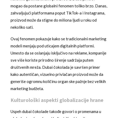
mogao da postane globalni fenomen toliko brzo. Danas,
zahvaljujući platformama poput TikTok-a i Instagrama,
proizvod može da stigne do miliona ljudi u roku od
nekoliko sati.
Ovaj fenomen pokazuje kako se tradicionalni marketing
modeli menjaju pod uticajem digitalnih platformi.
Umesto da se oslanjaju isključivo na reklame, kompanije
sve više koriste prirodno šírenje sadržaja putem
društvenih mreža. Dubai čokolada je savršen primer
kako autentičan, vizuelno privlačan proizvod može da
generiše ogromnu količinu organ ske pažnje bez velikih
marketing budžeta.
Kulturološki aspekti globalizacije hrane
Uspeh dubai čokolade takođe govori o promenama u