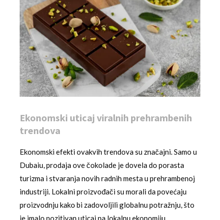
Ekonomski uticaj viralnih prehrambenih
trendova
Ekonomski efekti ovakvih trendova su značajni. Samo u
Dubaiu, prodaja ove čokolade je dovela do porasta
turizma i stvaranja novih radnih mesta u prehrambenoj
industriji. Lokalni proizvođači su morali da povećaju
proizvodnju kako bi zadovoljili globalnu potražnju, što
je imalo pozitivan uticaj na lokalnu ekonomiju.