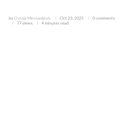
Dubai čokolada: Naučno objašnjenje zašto
zelena boja pokreće globalne trendove
by
Ostoja Mirosavljevic
Oct 23, 2025
0 comments
77
views
4 minutes read