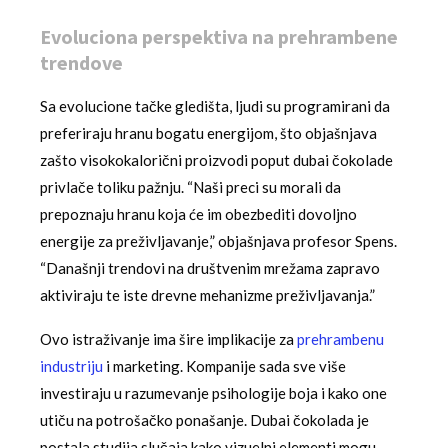
Evoluciona perspektiva na prehrambene
trendove
Sa evolucione tačke gledišta, ljudi su programirani da
preferiraju hranu bogatu energijom, što objašnjava
zašto visokokalorični proizvodi poput dubai čokolade
privlače toliku pažnju. “Naši preci su morali da
prepoznaju hranu koja će im obezbediti dovoljno
energije za preživljavanje,” objašnjava profesor Spens.
“Današnji trendovi na društvenim mrežama zapravo
aktiviraju te iste drevne mehanizme preživljavanja.”
Ovo istraživanje ima šire implikacije za
prehrambenu
industriju
i marketing. Kompanije sada sve više
investiraju u razumevanje psihologije boja i kako one
utiču na potrošačko ponašanje. Dubai čokolada je
postala studija slučaja kako vizuelni elementi mogu