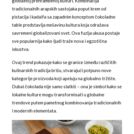
globalnoj prehrambenoj kulturi. Kombinacija
tradicionalnih arapskih sastojaka poput krem od
pistacija i kadaifa sa zapadnim konceptom čokoladne
table predstavlja mešavinu kultura koja odražava
savremeni globalizovani svet. Ova fuzija ukusa postaje
sve popularnija kako ljudi traže nova i egzotična
iskustva.
Ovaj trend pokazuje kako se granice između različitih
kulinarskih tradicija brišu, stvarajući potpuno nove
kategorije proizvoda koji apeluju na globalno tržište.
Dubai čokolada nije samo slatkiš – ona je simbol kako se
lokalne kulture mogu transformisati u globalne
trendove putem pametnog kombinovanja tradicionalnih
i modernih elementata.