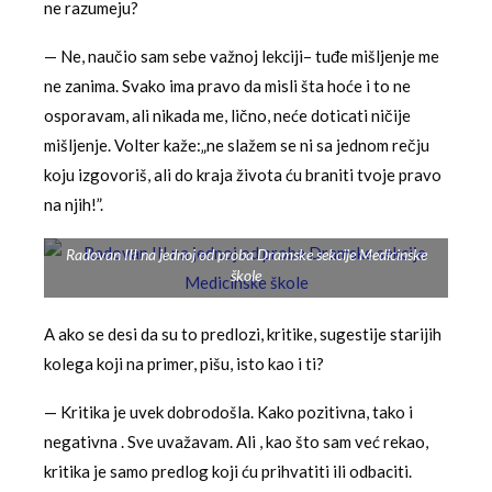
ne razumeju?
— Ne, naučio sam sebe važnoj lekciji– tuđe mišljenje me
ne zanima. Svako ima pravo da misli šta hoće i to ne
osporavam, ali nikada me, lično, neće doticati ničije
mišljenje. Volter kaže:„ne slažem se ni sa jednom rečju
koju izgovoriš, ali do kraja života ću braniti tvoje pravo
na njih!”.
Radovan III na jednoj od proba Dramske sekcije Medicinske
škole
A ako se desi da su to predlozi, kritike, sugestije starijih
kolega koji na primer, pišu, isto kao i ti?
— Kritika je uvek dobrodošla. Kako pozitivna, tako i
negativna . Sve uvažavam. Ali , kao što sam već rekao,
kritika je samo predlog koji ću prihvatiti ili odbaciti.