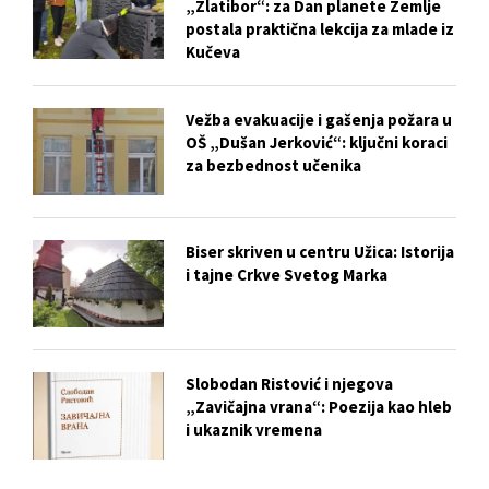
„Zlatibor“: za Dan planete Zemlje
postala praktična lekcija za mlade iz
Kučeva
Vežba evakuacije i gašenja požara u
OŠ „Dušan Jerković“: ključni koraci
za bezbednost učenika
Biser skriven u centru Užica: Istorija
i tajne Crkve Svetog Marka
Slobodan Ristović i njegova
„Zavičajna vrana“: Poezija kao hleb
i ukaznik vremena