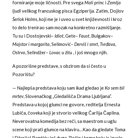
formiranje moje ličnosti. Pre svega
Mali
princ
i
Zemlja
ljudi
velikog francuskog pisca Egziperija. Zatim, Dojlov
Šerlok Holms
, koji me je i uveo u svet književnosti i kroz
to delo trenirao sam mozak na konkretno razmišljanje.
Tu su i Dostojevski–
Idiot
, Gete–
Faust
, Bulgakov–
Majstor i margarita
, Selimović–
Derviš i smrt
,
Tvrđava
,
Ostrvo
, Selindžer–
Lovac u žitu
, i još mnogo njih.
A pozorišne predstave, s obzirom da si često u
Pozorištu?
— Najlepša predstava koju sam ikad gledao je
Ko sem bil
mrtev
, Slovenačkog „Gledališča Drama Ljubljana”.
Predstava u kojoj glumci ne govore, reditelja Ernesta
Lubiča, čoveka koji je stvorio velikog Čarlija Čaplina.
Neverovatna komedija bez reči, sa maestrom u uglu
scene koji prati glumce na klaviru…Kao da gledate Toma
i Džerija! Pamtiću još dugo
Zločin i kazna
koju je izvelo