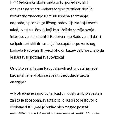
II 4 Medicinske škole, onda bi to, pored školskih
obaveza na smeru –labaratorijski tehničar, dobilo
konkretno značenje u smislu uspeha i priznanja,
nagrada, a pre svega ličnog zadovoljstva koju oseća
mlad, svestran čovek koji ima i želi da razvija svoja
interesovanja i talente. Radovan nije Radovan III da bi
se ljudi zamislili ili nasmejali sećajući se pozorišnog
komada Radovan III, već, kako on kaže– da bi se znalo da
je nastavak potomstva Jovičića!
Ono što se, s listom Radovanovih aktivnosti nameće
kao pitanje je –kako se sve stigne, odakle takva
energija?
— Potrebna je samo volja. Kad bi ljudski um bio svestan
za šta je sposoban, svašta bi bilo. Kao što je govorio
Mohamed Ali: „kad je buđav hleb mogao postati
penicillin, zašto i ti ne bi mogao postati nešto?”—kaže