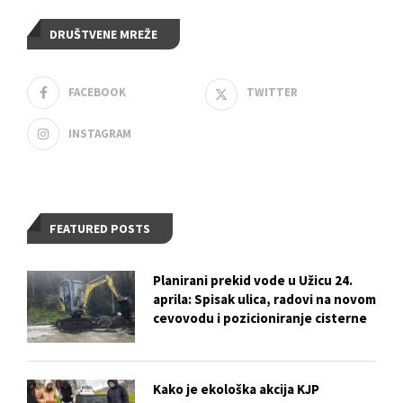
DRUŠTVENE MREŽE
FACEBOOK
TWITTER
INSTAGRAM
FEATURED POSTS
Planirani prekid vode u Užicu 24.
aprila: Spisak ulica, radovi na novom
cevovodu i pozicioniranje cisterne
Kako je ekološka akcija KJP