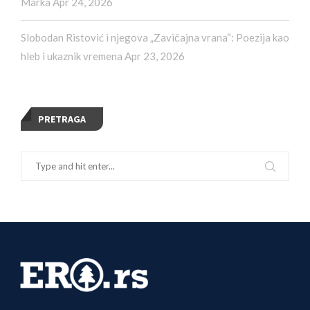
Marka
Apr 24, 2026
Slobodan Ristović i njegova „Zavičajna vrana“: Poezija kao
hleb i ukaznik vremena
Apr 23, 2026
PRETRAGA