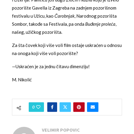
pozorište Gavella iz Zagreba na zadnjem pozorišnom
festivalu u Užicu, kao
Čarobnjak
, Narodnog pozorišta
Sombor, takođe sa Festivala, pa onda
Buđenje proleća
,
našeg, užičkog pozorišta.
Za šta čovek koji više voli film ostaje uskraćen u odnosu
na onoga koji više voli pozorište?
—Uskraćen je za jednu čitavu dimenziju!
M. Nikolić
0
VELIMIR POPOVIC