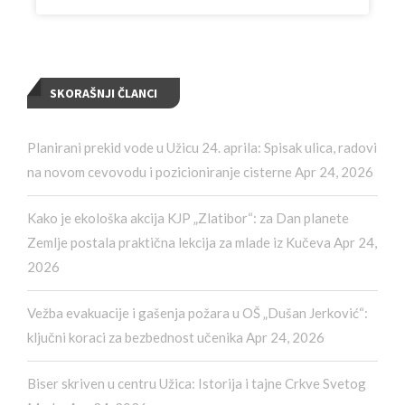
SKORAŠNJI ČLANCI
Planirani prekid vode u Užicu 24. aprila: Spisak ulica, radovi
na novom cevovodu i pozicioniranje cisterne
Apr 24, 2026
Kako je ekološka akcija KJP „Zlatibor“: za Dan planete
Zemlje postala praktična lekcija za mlade iz Kučeva
Apr 24,
2026
Vežba evakuacije i gašenja požara u OŠ „Dušan Jerković“:
ključni koraci za bezbednost učenika
Apr 24, 2026
Biser skriven u centru Užica: Istorija i tajne Crkve Svetog