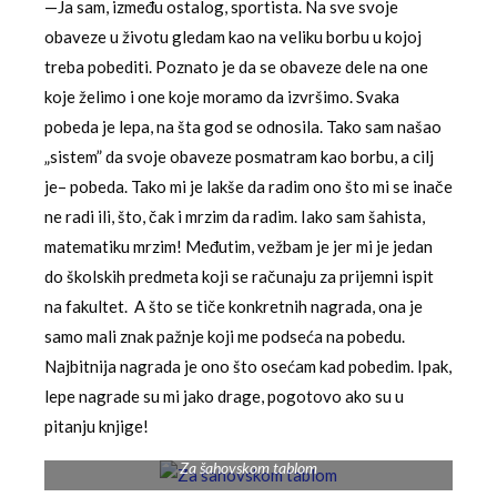
—Ja sam, između ostalog, sportista. Na sve svoje
obaveze u životu gledam kao na veliku borbu u kojoj
treba pobediti. Poznato je da se obaveze dele na one
koje želimo i one koje moramo da izvršimo. Svaka
pobeda je lepa, na šta god se odnosila. Tako sam našao
„sistem” da svoje obaveze posmatram kao borbu, a cilj
je– pobeda. Tako mi je lakše da radim ono što mi se inače
ne radi ili, što, čak i mrzim da radim. Iako sam šahista,
matematiku mrzim! Međutim, vežbam je jer mi je jedan
do školskih predmeta koji se računaju za prijemni ispit
na fakultet. A što se tiče konkretnih nagrada, ona je
samo mali znak pažnje koji me podseća na pobedu.
Najbitnija nagrada je ono što osećam kad pobedim. Ipak,
lepe nagrade su mi jako drage, pogotovo ako su u
pitanju knjige!
Za šahovskom tablom