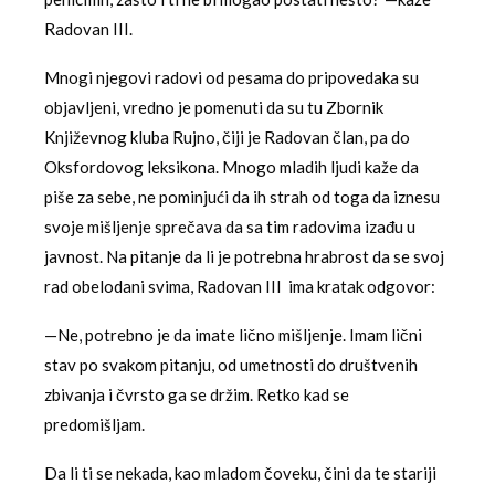
Radovan III.
Mnogi njegovi radovi od pesama do pripovedaka su
objavljeni, vredno je pomenuti da su tu Zbornik
Književnog kluba Rujno, čiji je Radovan član, pa do
Oksfordovog leksikona. Mnogo mladih ljudi kaže da
piše za sebe, ne pominjući da ih strah od toga da iznesu
svoje mišljenje sprečava da sa tim radovima izađu u
javnost. Na pitanje da li je potrebna hrabrost da se svoj
rad obelodani svima, Radovan III ima kratak odgovor:
—Ne, potrebno je da imate lično mišljenje. Imam lični
stav po svakom pitanju, od umetnosti do društvenih
zbivanja i čvrsto ga se držim. Retko kad se
predomišljam.
Da li ti se nekada, kao mladom čoveku, čini da te stariji