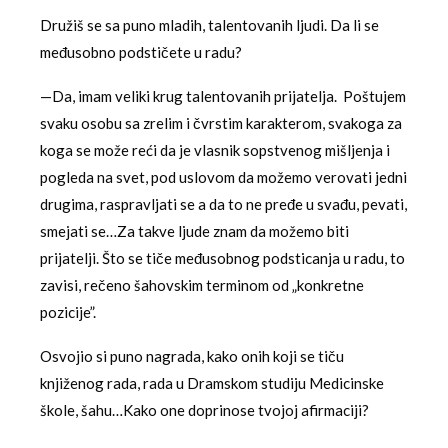
Družiš se sa puno mladih, talentovanih ljudi. Da li se
međusobno podstičete u radu?
—Da, imam veliki krug talentovanih prijatelja. Poštujem
svaku osobu sa zrelim i čvrstim karakterom, svakoga za
koga se može reći da je vlasnik sopstvenog mišljenja i
pogleda na svet, pod uslovom da možemo verovati jedni
drugima, raspravljati se a da to ne pređe u svađu, pevati,
smejati se…Za takve ljude znam da možemo biti
prijatelji. Što se tiče međusobnog podsticanja u radu, to
zavisi, rečeno šahovskim terminom od „konkretne
pozicije”.
Osvojio si puno nagrada, kako onih koji se tiču
knjiženog rada, rada u Dramskom studiju Medicinske
škole, šahu…Kako one doprinose tvojoj afirmaciji?