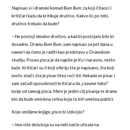
Napisao si i dramski komad
Bum Bum
, za koji čitaoci i
kritičari kažu da kritikuje društvo. Kakvo bi, po tebi,
društvo trebalo da bude?
—
Ne postoji idealno društvo, a kad bi postojalo bilo bi
dosadno. Dramu
Bum Bum
, sam napisao za pet dana u
nameri da ćemo je raditi kao predstavu u Dramskom
studiju. Posao pisca je da napiše priču i naravno, nešto
kaže. Kritičari su ti koji otkriju šta je napisano, šta koji
motiv znači, šta je pisac hteo reći itd. Nekada se pisac i
sam začudi sposobnosti kritičara da „razume tekst”
bolje od samog pisca. Meni je jedini cilj pisanja te drame
bio da bude smislena celina koja će biti smešna publici.
Koje omiljene knjige, pisce bi izdvojio?
—Ima više dela koja su na neki način uticala na