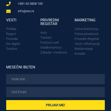
+381 65 3808 100
info@ero.rs
VESTI
PRIVREDNI
MARKETING
REGISTAR
Politika
Uslovi korišćenja
Auto
Region
Polisa privatnosti
Turizam
Privreda
Privredni Registar
Poslovni svet
Ero digital
Vesti i informacije
Građevinarstvo
Društvo
Reklamiranje
Zdravlje i medicina
Kontakt
MESEČNI BILTEN
PRIJAVI ME!