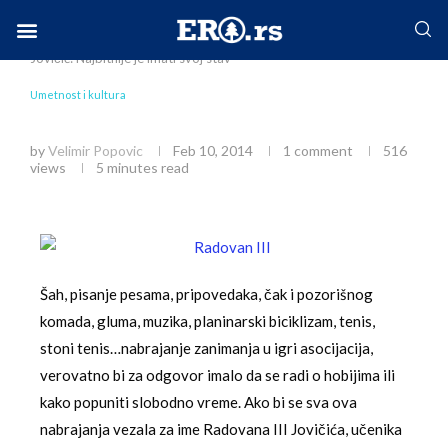
Home
Društvo
Umetnost i kultura
Radovan III
Jovičić: Najbitnije je imati svoj stav
Facebook-f
Instagram
Twitter
Linkedin
Envelope
Umetnost i kultura
Radovan III Jovičić: Najbitnije je imati svoj stav
by
Velimir Popovic
Feb 10, 2014
1 comment
516
views
5 minutes read
Šah, pisanje pesama, pripovedaka, čak i pozorišnog
komada, gluma, muzika, planinarski biciklizam, tenis,
stoni tenis…nabrajanje zanimanja u igri asocijacija,
verovatno bi za odgovor imalo da se radi o hobijima ili
kako popuniti slobodno vreme. Ako bi se sva ova
nabrajanja vezala za ime Radovana III Jovičića, učenika