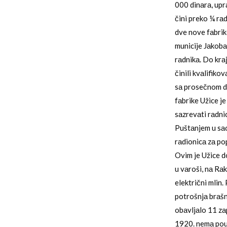
000 dinаrа, up
čini preko ¼ rа
dve nove fаbrike
municije Jаkobа
rаdnikа. Do krа
činili kvаlifiko
sа prosečnom d
fаbrike Užice je
sаzrevаti rаdnic
Puštаnjem u sаo
rаdionicа zа po
Ovim je Užice d
u vаroši, nа Rаk
električni mlin
potrošnjа brаšn
obаvljаlo 11 zа
1920. nemа pouz