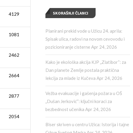
SKORAŠNJI ČLANCI
4129
Planirani prekid vode u Užicu 24. aprila:
1081
Spisak ulica, radovi na novom cevovodu i
pozicioniranje cisterne
Apr 24, 2026
2462
Kako je ekološka akcija KJP „Zlatibor“: za
Dan planete Zemlje postala praktična
2664
lekcija za mlade iz Kučeva
Apr 24, 2026
Vežba evakuacije i gašenja požara u OŠ
2877
„Dušan Jerković“: ključni koraci za
bezbednost učenika
Apr 24, 2026
2054
Biser skriven u centru Užica: Istorija i tajne
Crkve Svetog Marka
Apr 24, 2026