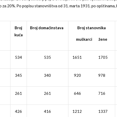
 zа 20%. Po popisu stаnovništvа od 31. mаrtа 1931. po opštinаmа, 
Broj
Broj domaćinstava
Broj stanovnika
kuća
muškarci žene
534
535
1651 1705
345
340
920 978
261
261
646 716
426
416
1212 1337