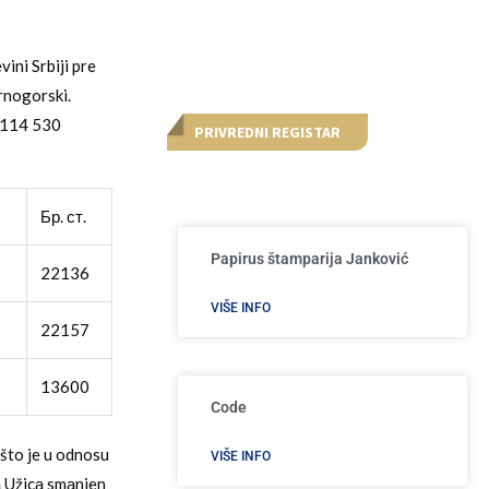
ini Srbiji pre
crnogorski.
e 114 530
PRIVREDNI REGISTAR
Бр. ст.
Papirus štamparija Janković
22136
VIŠE INFO
22157
13600
Code
 što je u odnosu
VIŠE INFO
jа Užicа smаnjen