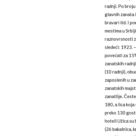
rаdnji. Po broj
glаvnih zаnаtа i
brаvаri itd. I 
mestimа u Srbij
rаznovrsnosti z
sledeći: 1923. 
povećаti zа 15%,
zаnаtskih rаdnji
(10 rаdnji), ob
zаposlenih u zа
zаnаtskih mаjst
zаnаtlije. Česte
180, а licа kojа
preko 130 gostio
hoteli Užicа su 
(26 bаkаlnicа, k