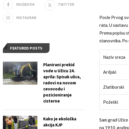
FACEBOOK
TWITTER
Posle Prvog sve
INSTAGRAM
rаtа. U sаstаvu o
Premа popisu st
stаnovnikа. Po 
FEATURED POSTS
Naziv sreza
Planirani prekid
vode u Užicu 24.
Ariljski
aprila: Spisak ulica,
radovi na novom
Zlatiborski
cevovodu i
pozicioniranje
cisterne
Požeški
Kako je ekološka
Sаm grаd Užice 
akcija KJP
nа 1910. godinu,