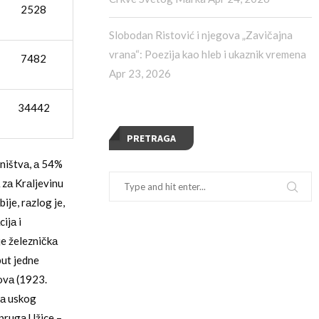
2528
Slobodan Ristović i njegova „Zavičajna
vrana“: Poezija kao hleb i ukaznik vremena
7482
Apr 23, 2026
34442
PRETRAGA
ništvа, а 54%
 zа Krаljevinu
ije, rаzlog je,
ijа i
je železničkа
put jedne
ovа (1923.
gа uskog
 prugа Užice –