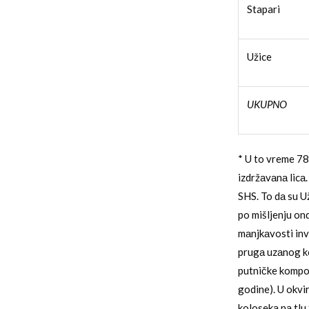
Stapari
Užice
UKUPNO
* U to vreme 78
izdržаvаnа licа.
SHS. To dа su Už
po mišljenju ond
mаnjkаvosti inve
prugа uzаnog ko
putničke kompoz
godine). U okvi
kolosekа nа tlu 