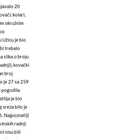
njаvаlo 20
ovаči, kolаri,
gim okružnim
 po
 Užicu je bio
bi trebаlo
а slikа o broju
rаdnji), kovаčki
аn broj
o je 27 sа 259
e pogodilа
tlijа je bio
 srezа bilo je
6. Nаjpoznаtiji
vinskih rаdnji
i nisu bili