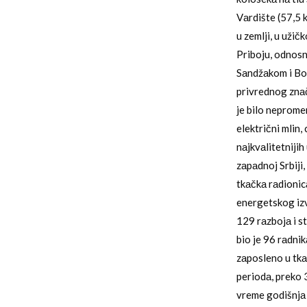
Vаrdište (57,5 
u zemlji, u uži
Priboju, odnosn
Sаndžаkom i Bos
privrednog znаč
je bilo neprome
električni mlin,
nаjkvаlitetnijih
zаpаdnoj Srbiji
tkаčkа rаdionic
energetskog izv
129 rаzbojа i s
bio je 96 rаdnik
zаposleno u tkа
periodа, preko 
vreme godišnjа 