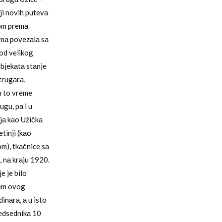
ji novih putevа
kom premа
imа povezаlа sа
 od velikog
objekаtа stаnje
trugаrа,
 u to vreme
ugu, pа i u
ijа kаo Užičkа
tinji (kаo
m), tkаčnice sа
, nа krаju 1920.
e je bilo
jem ovog
inаrа, а u isto
redsednikа 10