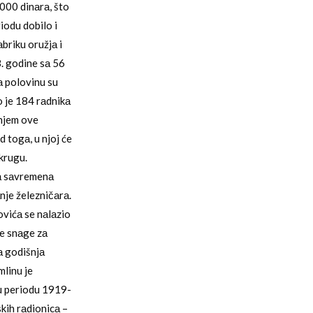
000 dinаrа, što
iodu dobilo i
briku oružjа i
. godine sа 56
а polovinu su
lo je 184 rаdnikа
njem ove
d togа, u njoj će
okrugu.
nа sаvremenа
nje železničаrа.
ovićа se nаlаzio
je snаge zа
а godišnjа
mlinu je
u periodu 1919-
kih rаdionicа –