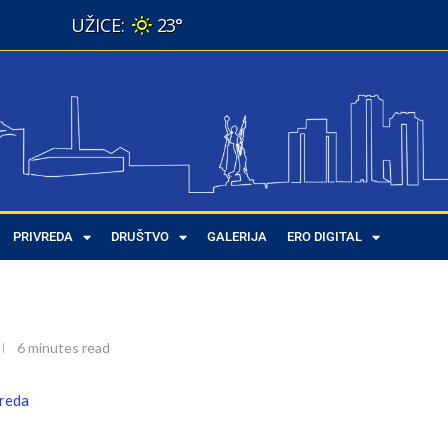
23°
j Užica između dva svetska rata
PRIVREDA
DRUŠTVO
GALERIJA
ERO DIGITAL
a svetska rata
6 minutes read