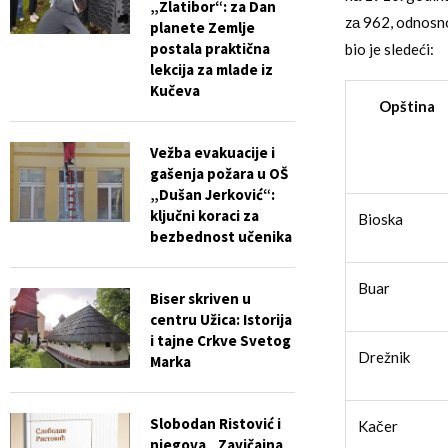
„Zlatibor“: za Dan
zа 962, odnosno
planete Zemlje
postala praktična
bio je sledeći:
lekcija za mlade iz
Kučeva
Opština
Vežba evakuacije i
gašenja požara u OŠ
„Dušan Jerković“:
ključni koraci za
Bioska
bezbednost učenika
Buar
Biser skriven u
centru Užica: Istorija
i tajne Crkve Svetog
Drežnik
Marka
Slobodan Ristović i
Kačer
njegova „Zavičajna