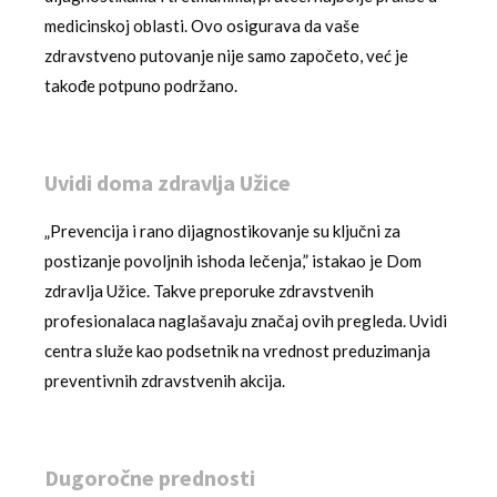
medicinskoj oblasti. Ovo osigurava da vaše
zdravstveno putovanje nije samo započeto, već je
takođe potpuno podržano.
Uvidi doma zdravlja Užice
„Prevencija i rano dijagnostikovanje su ključni za
postizanje povoljnih ishoda lečenja,” istakao je Dom
zdravlja Užice. Takve preporuke zdravstvenih
profesionalaca naglašavaju značaj ovih pregleda. Uvidi
centra služe kao podsetnik na vrednost preduzimanja
preventivnih zdravstvenih akcija.
Dugoročne prednosti