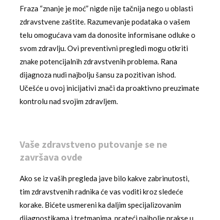
Fraza “znanje je moć” nigde nije tačnija nego u oblasti
zdravstvene zaštite. Razumevanje podataka o vašem
telu omogućava vam da donosite informisane odluke o
svom zdravlju. Ovi preventivni pregledi mogu otkriti
znake potencijalnih zdravstvenih problema. Rana
dijagnoza nudi najbolju šansu za pozitivan ishod.
Učešće u ovoj inicijativi znači da proaktivno preuzimate
kontrolu nad svojim zdravljem.
Vaše zdravstveno putovanje se ne
završava ovde
Ako se iz vaših pregleda jave bilo kakve zabrinutosti,
tim zdravstvenih radnika će vas voditi kroz sledeće
korake. Bićete usmereni ka daljim specijalizovanim
dijagnostikama i tretmanima, prateći najbolje prakse u