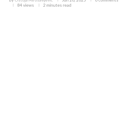
84
views
2 minutes read