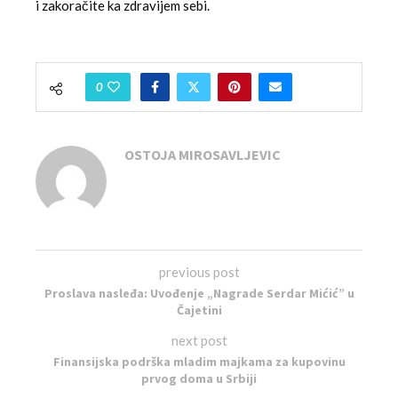
i zakoračite ka zdravijem sebi.
0
OSTOJA MIROSAVLJEVIC
previous post
Proslava nasleđa: Uvođenje „Nagrade Serdar Mićić” u
Čajetini
next post
Finansijska podrška mladim majkama za kupovinu
prvog doma u Srbiji