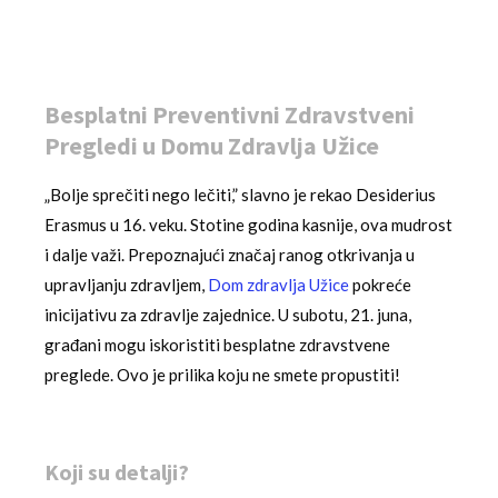
Besplatni Preventivni Zdravstveni
Pregledi u Domu Zdravlja Užice
„Bolje sprečiti nego lečiti,” slavno je rekao Desiderius
Erasmus u 16. veku. Stotine godina kasnije, ova mudrost
i dalje važi. Prepoznajući značaj ranog otkrivanja u
upravljanju zdravljem,
Dom zdravlja Užice
pokreće
inicijativu za zdravlje zajednice. U subotu, 21. juna,
građani mogu iskoristiti besplatne zdravstvene
preglede. Ovo je prilika koju ne smete propustiti!
Koji su detalji?