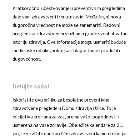
Kratkoročno, učestvovanje u preventivnim pregledima
daje vam zdravstveni trenutni uvid. Međutim, njihova
dugoročna vrednost ne može se zanemariti. Redovni
pregledi sa zdravstvenim službama grade sveobuhvatnu
istoriju zdravlja. Ove informacije mogu usmeriti buduće
medicinske odluke, poboljšati blagostanje i produžiti
dugovečnost.
Delujte sada!
Iskoristite ovu priliku za besplatne preventivne
zdravstvene preglede u Domu zdravlja Užice. To je
inicijativa kreirana za vas, prema vašoj pogodnosti i
usmerena na vaše zdravlje. Obeležite kalendare za 21.
jun, rezervišite dan kao lični zdravstveni kamen temeljac