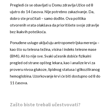
Pregledi će se obavljati u Domu zdravlja Užice od 8
ujutro do 14 časova. Nije potrebno zakazivanje. Da,
dobro ste pročitali – samo dođite. Ova politika
otvorenih vrata olakšava da prioritišete svoje zdravlje
bez ikakvih poteškoća.
Ponuđene usluge uključuju antropometrijska merenja –
kao što su telesna težina, visina i indeks telesne mase
(BMI). Ali to nije sve. Svaki učesnik dobiće fizikalni
pregled od strane opšteg lekara, kao i analize krvi za
proveru nivoa glukoze, lipidnog statusa i glikoziliranog
hemoglobina. Uzorkovanje krvi će biti dostupno od 8 do
11 časova.
Zašto biste trebali učestvovati?