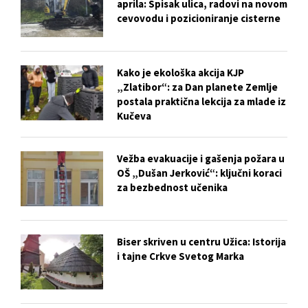
aprila: Spisak ulica, radovi na novom
cevovodu i pozicioniranje cisterne
Kako je ekološka akcija KJP
„Zlatibor“: za Dan planete Zemlje
postala praktična lekcija za mlade iz
Kučeva
Vežba evakuacije i gašenja požara u
OŠ „Dušan Jerković“: ključni koraci
za bezbednost učenika
Biser skriven u centru Užica: Istorija
i tajne Crkve Svetog Marka