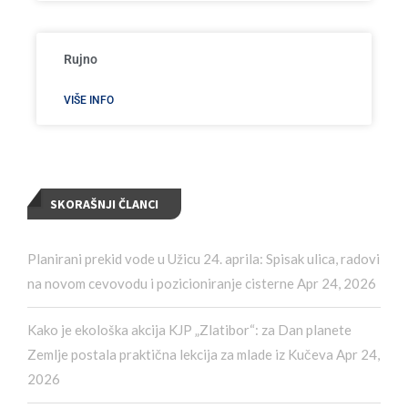
Rujno
VIŠE INFO
SKORAŠNJI ČLANCI
Planirani prekid vode u Užicu 24. aprila: Spisak ulica, radovi
na novom cevovodu i pozicioniranje cisterne
Apr 24, 2026
Kako je ekološka akcija KJP „Zlatibor“: za Dan planete
Zemlje postala praktična lekcija za mlade iz Kučeva
Apr 24,
2026