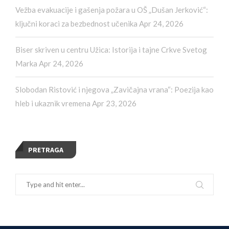
Vežba evakuacije i gašenja požara u OŠ „Dušan Jerković“:
ključni koraci za bezbednost učenika
Apr 24, 2026
Biser skriven u centru Užica: Istorija i tajne Crkve Svetog
Marka
Apr 24, 2026
Slobodan Ristović i njegova „Zavičajna vrana“: Poezija kao
hleb i ukaznik vremena
Apr 23, 2026
PRETRAGA