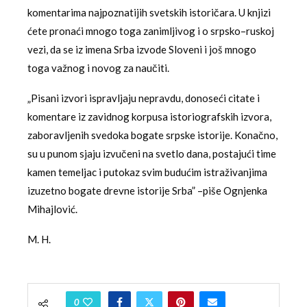
komentarima najpoznatijih svetskih istoričara. U knjizi
ćete pronaći mnogo toga zanimljivog i o srpsko–ruskoj
vezi, da se iz imena Srba izvode Sloveni i još mnogo
toga važnog i novog za naučiti.
„Pisani izvori ispravljaju nepravdu, donoseći citate i
komentare iz zavidnog korpusa istoriografskih izvora,
zaboravljenih svedoka bogate srpske istorije. Konačno,
su u punom sjaju izvučeni na svetlo dana, postajući time
kamen temeljac i putokaz svim budućim istraživanjima
izuzetno bogate drevne istorije Srba” –piše Ognjenka
Mihajlović.
M. H.
0