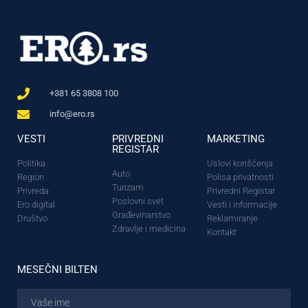
+381 65 3808 100
info@ero.rs
VESTI
PRIVREDNI
MARKETING
REGISTAR
Politika
Uslovi korišćenja
Auto
Region
Polisa privatnosti
Turizam
Privreda
Privredni Registar
Poslovni svet
Ero digital
Vesti i informacije
Građevinarstvo
Društvo
Reklamiranje
Zdravlje i medicina
Kontakt
MESEČNI BILTEN