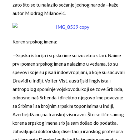
zato što se tu nalazilo sećanje jednog naroda—kaže
autor Miodrag Milanović.
Koren srpskog imena:
—Srpska istorija i srpsko ime su izuzetno stari. Naime
prvi pomen srpskog imena nalazimo u vedama, to su
spevovi koje su pisali indoevropljani, a koje su sačuvali
Dravidi u Indiji. Volter Vist, austrijski lingivista i
antropolog spominje vojskovođu koji se zove Srbinda,
odnosno naš Srbenda i direktno njegovo ime povezuje
sa Srbima i sa brojnim srpskim toponimima u Indiji,
Azerbejdžanu, na Iranskoj visoravni. Što se tiče samog
korena srpskog imena srb ja sam došao do podatka,
zahvaljujući doktorskoj disertaciji iranskog profesora
sa Harvarda Darahašanija koji je izuzetno poznat u