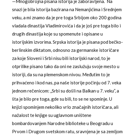
—Mnogobrojna pisana istorija je zaboravljena. Na
snazi je bila istorija bazirana na Nemanjićima i Srednjem
veku, a mi znamo da je pre toga Srbijom oko 200 godina
vladala dinastija Vladimirovića i da je još pre toga bilo i
drugih dinastija koje su spomenute i opisane u
istorijskim izvorima. Srpska istorija je pisana pod bečko-
berlinskim diktatom, odnosno za germanske istoričare
za koje Sloveni i Srbi nisu bili istorijski narod, to je
otprilike pisano tako da oni ne zaslužuju svoje mesto u
istoriji, da su na plemenskom nivou. Međutim to je
prihvaćeno i kod nas, pa naše istorije počinju od 7. veka
jednom rečenicom: „Srbi su došli na Balkan u 7. veku”, a
šta je bilo pre toga, gde su bili, to se ne spominje. U
knjizi spominjem nekoliko vrlo značajnih istoričara, ali
nažalost te knjige su uglavnom uništene
bombardovanjem Narodne biblioteke u Beogradu u
Prvom i Drugom svetskom ratu, sravnjena je sa zemljom