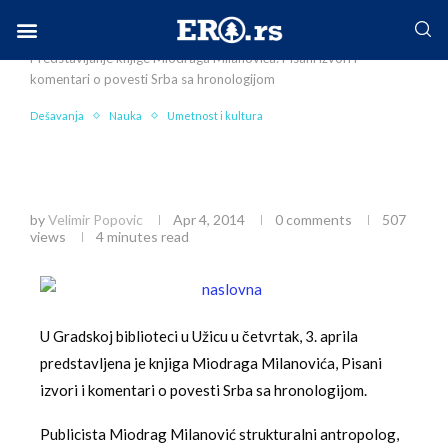
Home
Mesto
Užice
Dešavanja
Predstavljanje knjige Miodraga Milanovića: Pisani izvori i
Facebook-f
Instagram
Twitter
Linkedin
Envelope
komentari o povesti Srba sa hronologijom
Dešavanja
Nauka
Umetnost i kultura
Predstavljanje knjige Miodraga Milanovića:
Pisani izvori i komentari o povesti Srba sa
hronologijom
by
Velimir Popovic
Apr 4, 2014
0 comments
507
views
4 minutes read
U Gradskoj biblioteci u Užicu u četvrtak, 3. aprila
predstavljena je knjiga Miodraga Milanovića, Pisani
izvori i komentari o povesti Srba sa hronologijom.
Publicista Miodrag Milanović strukturalni antropolog,