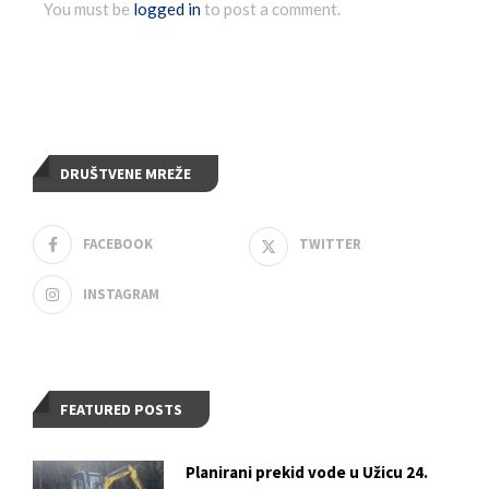
You must be
logged in
to post a comment.
DRUŠTVENE MREŽE
FACEBOOK
TWITTER
INSTAGRAM
FEATURED POSTS
Planirani prekid vode u Užicu 24.