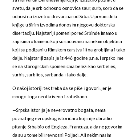
svetu, da je srb odnosno osnovica saur, surb, sorb da se
odnosi na izuzetno drevan narod Srba. U prvom delu
knjige u širim izvodima donosim njegovu doktorsku
disertaciju. Najstariji pomeni pored Srbinde imamo u
zapisima u kamenu koji su sačuvanu na nekim objektma
koji su podizani u Rimskom carstvu ili na grobljima i tako
dalje. Najstariji zapis je iz 446 godine p.n.e. i srpsko ime
se na starogrčkim spomenicma beleži kao serbelies,
surbis, surblios, sarbanda i tako dalje.
O našoj istoriji tek treba da se piše i govori, jer je
mnogo toga neotkriveno i zataškano.
—Srpska istorija je neverovatno bogata, nema
poznatijeg evropskog istoričara koji nije obradio
pitanje Srba bio od Engleza, Francuza, a da ne govorim
da su u tome bili revnosni Poljaci. Ali nekim našim