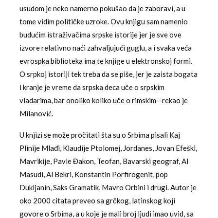
usudom je neko namerno pokušao da je zaboravi, a u
tome vidim političke uzroke. Ovu knjigu sam namenio
budućim istraživačima srpske istorije jer je sve ove
izvore relativno naći zahvaljujući guglu, a i svaka veća
evrospka biblioteka ima te knjige u elektronskoj formi.
O srpkoj istoriji tek treba da se piše, jer je zaista bogata
i kranje je vreme da srpska deca uče o srpskim
vladarima, bar onoliko koliko uče o rimskim—rekao je
Milanović.
U knjizi se može pročitati šta su o Srbima pisali Kaj
Plinije Mlađi, Klaudije Ptolomej, Jordanes, Jovan Efeški,
Mavrikije, Pavle Đakon, Teofan, Bavarski geograf, Al
Masudi, Al Bekri, Konstantin Porfirogenit, pop
Dukljanin, Saks Gramatik, Mavro Orbini i drugi. Autor je
oko 2000 citata preveo sa grčkog, latinskog koji
govore o Srbima, a u koje je mali broj ljudi imao uvid, sa