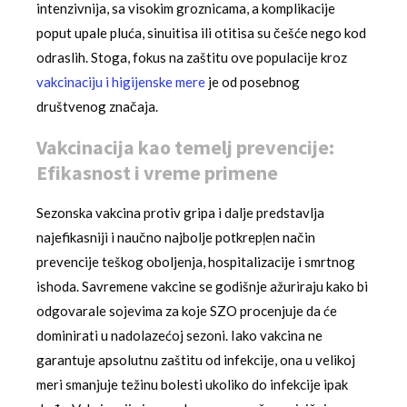
intenzivnija, sa visokim groznicama, a komplikacije
poput upale pluća, sinuitisa ili otitisa su češće nego kod
odraslih. Stoga, fokus na zaštitu ove populacije kroz
vakcinaciju i higijenske mere
je od posebnog
društvenog značaja.
Vakcinacija kao temelj prevencije:
Efikasnost i vreme primene
Sezonska vakcina protiv gripa i dalje predstavlja
najefikasniji i naučno najbolje potkrepļen način
prevencije teškog oboljenja, hospitalizacije i smrtnog
ishoda. Savremene vakcine se godišnje ažuriraju kako bi
odgovarale sojevima za koje SZO procenjuje da će
dominirati u nadolazećoj sezoni. Iako vakcina ne
garantuje apsolutnu zaštitu od infekcije, ona u velikoj
meri smanjuje težinu bolesti ukoliko do infekcije ipak