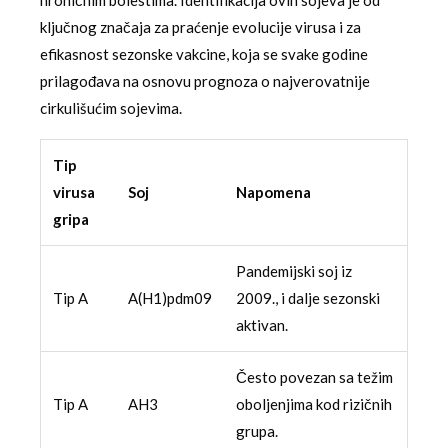
ključnog značaja za praćenje evolucije virusa i za
efikasnost sezonske vakcine, koja se svake godine
prilagođava na osnovu prognoza o najverovatnije
cirkulišućim sojevima.
Tip
virusa
Soj
Napomena
gripa
Pandemijski soj iz
Tip A
A(H1)pdm09
2009., i dalje sezonski
aktivan.
Često povezan sa težim
Tip A
AH3
oboljenjima kod rizičnih
grupa.