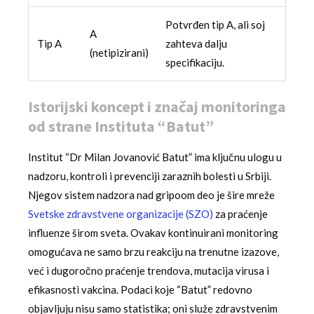
Potvrđen tip A, ali soj
A
Tip A
zahteva dalju
(netipizirani)
specifikaciju.
Istorijski koncept i značaj monitoringa
od strane Instituta “Batut”
Institut “Dr Milan Jovanović Batut” ima ključnu ulogu u
nadzoru, kontroli i prevenciji zaraznih bolesti u Srbiji.
Njegov sistem nadzora nad gripoom deo je šire mreže
Svetske zdravstvene organizacije (SZO)
za praćenje
influenze širom sveta. Ovakav kontinuirani monitoring
omogućava ne samo brzu reakciju na trenutne izazove,
već i dugoročno praćenje trendova, mutacija virusa i
efikasnosti vakcina. Podaci koje “Batut” redovno
objavljuju nisu samo statistika; oni služe zdravstvenim