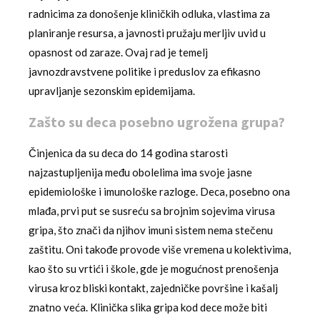
radnicima za donošenje kliničkih odluka, vlastima za
planiranje resursa, a javnosti pružaju merljiv uvid u
opasnost od zaraze. Ovaj rad je temelj
javnozdravstvene politike i preduslov za efikasno
upravljanje sezonskim epidemijama.
Zašto su deca posebno ugrožena grupa?
Činjenica da su deca do 14 godina starosti
najzastupljenija među obolelima ima svoje jasne
epidemiološke i imunološke razloge. Deca, posebno ona
mlađa, prvi put se susreću sa brojnim sojevima virusa
gripa, što znači da njihov imuni sistem nema stečenu
zaštitu. Oni takođe provode više vremena u kolektivima,
kao što su vrtići i škole, gde je mogućnost prenošenja
virusa kroz bliski kontakt, zajedničke površine i kašalj
znatno veća. Klinička slika gripa kod dece može biti