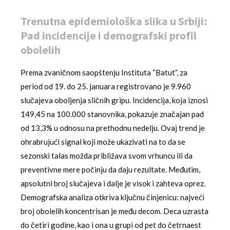
Trenutna epidemiološka slika u Srbiji:
Pad incidencije i demografski profil
obolelih
Prema zvaničnom saopštenju Instituta “Batut”, za
period od 19. do 25. januara registrovano je 9.960
slučajeva oboljenja sličnih gripu. Incidencija, koja iznosi
149,45 na 100.000 stanovnika, pokazuje značajan pad
od 13,3% u odnosu na prethodnu nedelju. Ovaj trend je
ohrabrujući signal koji može ukazivati na to da se
sezonski talas možda približava svom vrhuncu ili da
preventivne mere počinju da daju rezultate. Međutim,
apsolutni broj slučajeva i dalje je visok i zahteva oprez.
Demografska analiza otkriva ključnu činjenicu: najveći
broj obolelih koncentrisan je među decom. Deca uzrasta
do četiri godine, kao i ona u grupi od pet do četrnaest