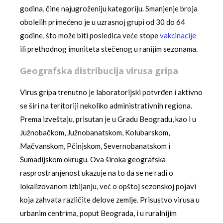
godina, čine najugroženiju kategoriju. Smanjenje broja
obolelih primećeno je u uzrasnoj grupi od 30 do 64
godine, što može biti posledica veće stope
vakcinacije
ili prethodnog imuniteta stečenog u ranijim sezonama.
Geografska distribucija virusa gripa
Virus gripa trenutno je laboratorijski potvrđen i aktivno
se širi na teritoriji nekoliko administrativnih regiona.
Prema izveštaju, prisutan je u Gradu Beogradu, kao i u
Južnobačkom, Južnobanatskom, Kolubarskom,
Mačvanskom, Pčinjskom, Severnobanatskom i
Šumadijskom okrugu. Ova široka geografska
rasprostranjenost ukazuje na to da se ne radi o
lokalizovanom izbijanju, već o opštoj sezonskoj pojavi
koja zahvata različite delove zemlje. Prisustvo virusa u
urbanim centrima, poput Beograda, i u ruralnijim