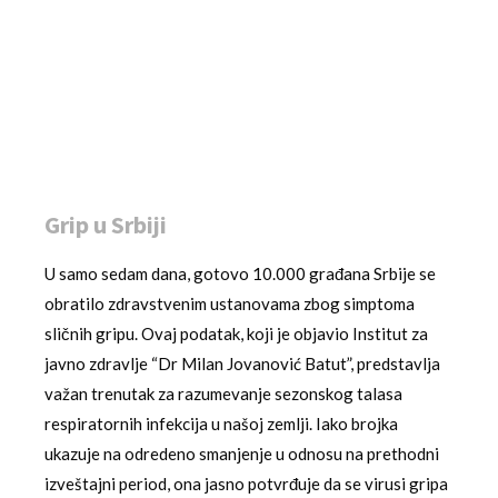
Grip u Srbiji
U samo sedam dana, gotovo 10.000 građana Srbije se
obratilo zdravstvenim ustanovama zbog simptoma
sličnih gripu. Ovaj podatak, koji je objavio Institut za
javno zdravlje “Dr Milan Jovanović Batut”, predstavlja
važan trenutak za razumevanje sezonskog talasa
respiratornih infekcija u našoj zemlji. Iako brojka
ukazuje na odredeno smanjenje u odnosu na prethodni
izveštajni period, ona jasno potvrđuje da se virusi gripa