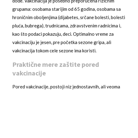
dođe. Vakcinacija je posebno preporučena rizičnim
grupama: osobama starijim od 65 godina, osobama sa
hroničnim oboljenjima (dijabetes, srčane bolesti, bolesti
pluća, bubrega), trudnicama, zdravstvenim radnicima i,
kao što podaci pokazuju, deci. Optimalno vreme za
vakcinaciju je jesen, pre početka sezone gripa, ali
vakcinacija tokom cele sezone ima koristi.
Praktične mere zaštite pored
vakcinacije
Pored vakcinacije, postoji niz jednostavnih, ali veoma
efikasnih nespecifičnih mera koje svako pojedinac može
preduzeti da smanji rizik od zaraze ili šírenja virusa.
Redovno i temeljito pranje ruku sapunom i toplom
vodom, ili upotreba alkoholnog sredstva za dezinfekciju
ruku, uništava virus koji se može nalaziti na rukama.
Važno je izbegavati dodirivanje očiju, nosa i usta