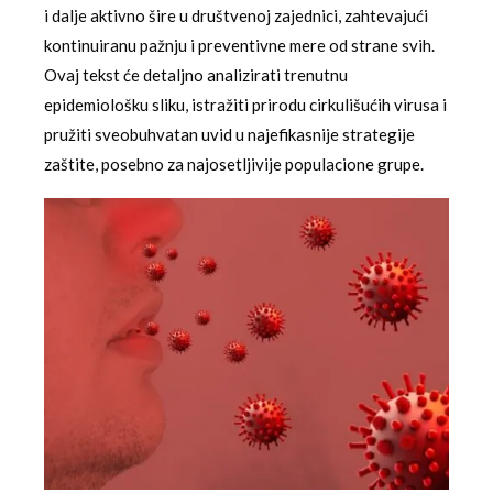
i dalje aktivno šire u društvenoj zajednici, zahtevajući
kontinuiranu pažnju i preventivne mere od strane svih.
Ovaj tekst će detaljno analizirati trenutnu
epidemiološku sliku, istražiti prirodu cirkulišućih virusa i
pružiti sveobuhvatan uvid u najefikasnije strategije
zaštite, posebno za najosetljivije populacione grupe.