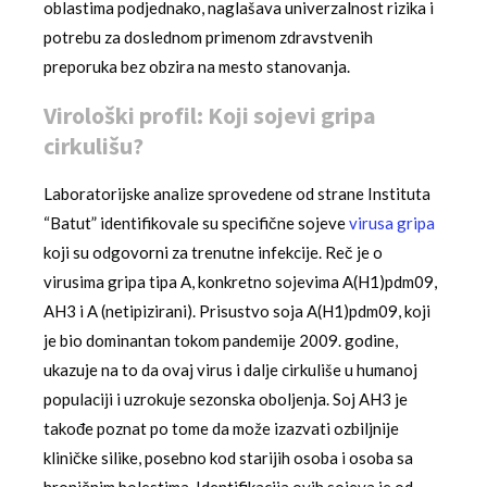
oblastima podjednako, naglašava univerzalnost rizika i
potrebu za doslednom primenom zdravstvenih
preporuka bez obzira na mesto stanovanja.
Virološki profil: Koji sojevi gripa
cirkulišu?
Laboratorijske analize sprovedene od strane Instituta
“Batut” identifikovale su specifične sojeve
virusa gripa
koji su odgovorni za trenutne infekcije. Reč je o
virusima gripa tipa A, konkretno sojevima A(H1)pdm09,
AH3 i A (netipizirani). Prisustvo soja A(H1)pdm09, koji
je bio dominantan tokom pandemije 2009. godine,
ukazuje na to da ovaj virus i dalje cirkuliše u humanoj
populaciji i uzrokuje sezonska oboljenja. Soj AH3 je
takođe poznat po tome da može izazvati ozbiljnije
kliničke silike, posebno kod starijih osoba i osoba sa
hroničnim bolestima. Identifikacija ovih sojeva je od