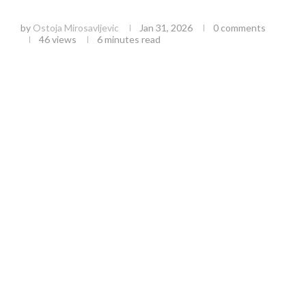
situacije i značaj vakcinacije
by
Ostoja Mirosavljevic
Jan 31, 2026
0 comments
46
views
6 minutes read