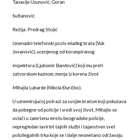
Tanasije Uzunović, Goran
Sultanović.
Režija: Predrag Stojić
Iznenadni telefonski poziv mlađeg brata (Vuk
Jovanović), ucenjenog od korumpiranog
inspektora (Ljubomir Bandović) koji mu preti
zatvorskom kaznom, menja iz korena život
Mihajla Lubarde (Nikola Đuričko).
U uznemirujućoj potrazi za svojim bratom koji pokušava
da pobegne od policije i sredi svoj život, Mihajlo se
uvlači u zamršenu mrežu beogradske policije,
nepregledan lavirint tajnih službi i tajanstven svet
poluilegalnih trka koje se i dalje nesmetano održavaju