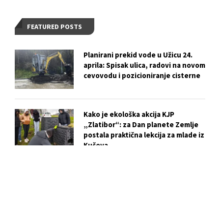
FEATURED POSTS
Planirani prekid vode u Užicu 24.
aprila: Spisak ulica, radovi na novom
cevovodu i pozicioniranje cisterne
Kako je ekološka akcija KJP
„Zlatibor“: za Dan planete Zemlje
postala praktična lekcija za mlade iz
Kučeva
Vežba evakuacije i gašenja požara u
OŠ „Dušan Jerković“: ključni koraci
za bezbednost učenika