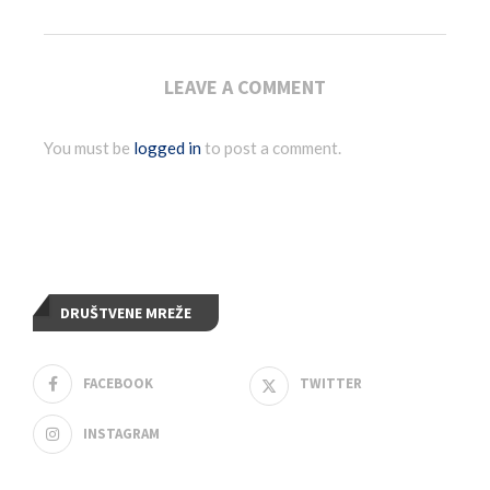
LEAVE A COMMENT
You must be
logged in
to post a comment.
DRUŠTVENE MREŽE
FACEBOOK
TWITTER
INSTAGRAM