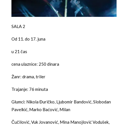
SALA 2
Od 11. do 17. juna
u 21 čas
cena ulaznice: 250 dinara
Žanr: drama, triler
Trajanje: 76 minuta
Glumci: Nikola Đuričko, Ljubomir Bandović, Slobodan
Pavelkić, Marko Baćović, Milan
Čučilović, Vuk Jovanović, Mina Manojlović Vodušek,