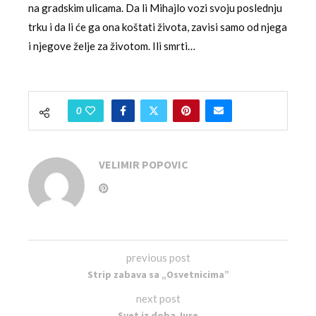
na gradskim ulicama. Da li Mihajlo vozi svoju poslednju
trku i da li će ga ona koštati života, zavisi samo od njega
i njegove želje za životom. Ili smrti…
0
VELIMIR POPOVIC
previous post
Strip zabava sa „Osvetnicima”
next post
Svet iz doba Jure