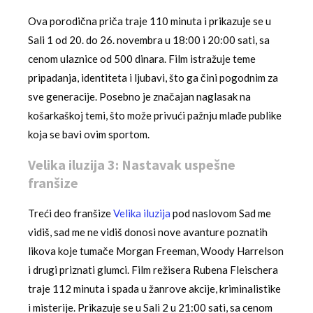
Ova porodična priča traje 110 minuta i prikazuje se u
Sali 1 od 20. do 26. novembra u 18:00 i 20:00 sati, sa
cenom ulaznice od 500 dinara. Film istražuje teme
pripadanja, identiteta i ljubavi, što ga čini pogodnim za
sve generacije. Posebno je značajan naglasak na
košarkaškoj temi, što može privući pažnju mlađe publike
koja se bavi ovim sportom.
Velika iluzija 3: Nastavak uspešne
franšize
Treći deo franšize
Velika iluzija
pod naslovom Sad me
vidiš, sad me ne vidiš donosi nove avanture poznatih
likova koje tumače Morgan Freeman, Woody Harrelson
i drugi priznati glumci. Film režisera Rubena Fleischera
traje 112 minuta i spada u žanrove akcije, kriminalistike
i misterije. Prikazuje se u Sali 2 u 21:00 sati, sa cenom