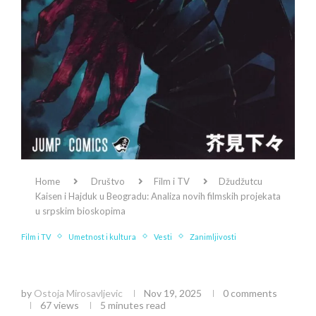
Home
Društvo
Film i TV
Džudžutcu
Kaisen i Hajduk u Beogradu: Analiza novih filmskih projekata
u srpskim bioskopima
Film i TV
Umetnost i kultura
Vesti
Zanimljivosti
Džudžutcu Kaisen i Hajduk u Beogradu: Analiza
novih filmskih projekata u srpskim bioskopima
by
Ostoja Mirosavljevic
Nov 19, 2025
0 comments
67
views
5 minutes read