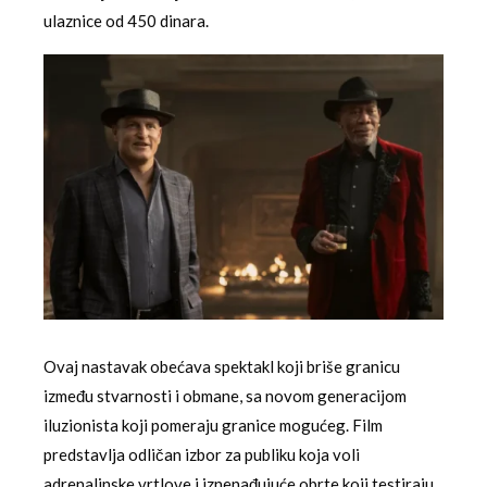
ulaznice od 450 dinara.
Ovaj nastavak obećava spektakl koji briše granicu
između stvarnosti i obmane, sa novom generacijom
iluzionista koji pomeraju granice mogućeg. Film
predstavlja odličan izbor za publiku koja voli
adrenalinske vrtlove i iznenađujuće obrte koji testiraju