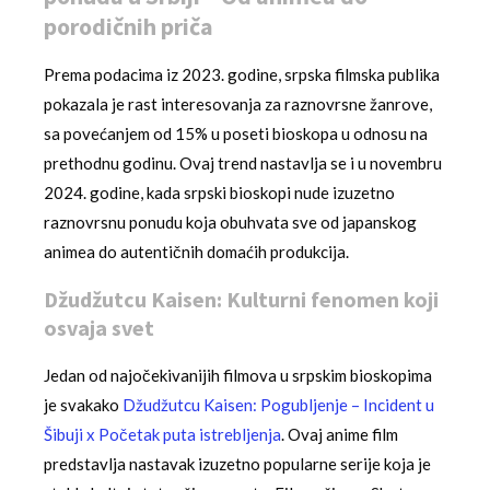
porodičnih priča
Prema podacima iz 2023. godine, srpska filmska publika
pokazala je rast interesovanja za raznovrsne žanrove,
sa povećanjem od 15% u poseti bioskopa u odnosu na
prethodnu godinu. Ovaj trend nastavlja se i u novembru
2024. godine, kada srpski bioskopi nude izuzetno
raznovrsnu ponudu koja obuhvata sve od japanskog
animea do autentičnih domaćih produkcija.
Džudžutcu Kaisen: Kulturni fenomen koji
osvaja svet
Jedan od najočekivanijih filmova u srpskim bioskopima
je svakako
Džudžutcu Kaisen: Pogubljenje – Incident u
Šibuji x Početak puta istrebljenja
. Ovaj anime film
predstavlja nastavak izuzetno popularne serije koja je