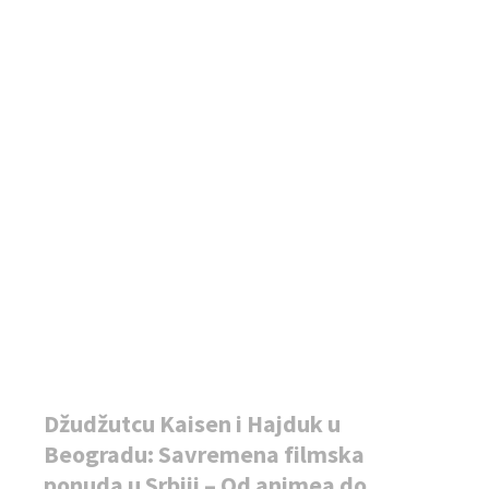
Džudžutcu Kaisen i Hajduk u
Beogradu: Savremena filmska
ponuda u Srbiji – Od animea do