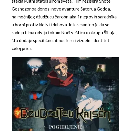
stekla kultni status širom sveta. Film režisera Shote
Goshozonoa donosi nove avanture Satorua Gođoa,
najmoćnijeg džudžucu čarobnjaka, i njegovih saradnika
u borbi protiv kletvi i duhova. Interesantno je da se
radnja filma odvija tokom Noći veštica u okrugu Šibuja,
što dodaje specifičnu atmosferu i vizuelni identitet
celoj priči.