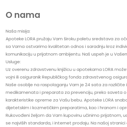
O nama
Naša misija:
Apoteke LORA pružaju Vam široku paletu sredstava za oču
sa Vama ostvarimo kvalitetan odnos i saradnju kroz individ
komunikaciju u prijatnom ambijentu. Naš uspeh je u Vašem
Usluge:
Uz overenu zdravstvenu knjižicu u apotekama LORA možete
vojni ili osiguranik Republičkog fonda zdravstvenog osigur
Naše osoblje na raspolaganju Vam je 24 sata za različite 
medikamenata i preparata za prevenciju, preko saveta o
karakteristike opreme za Vašu bebu. Apoteke LORA snab
dijetetskim i kozmetičkim preparatima, kao i hranom i o
Rukovođeni željom da Vam kupovinu učinimo prijatnom, u
se najviših standarda, i internet prodaju. Na našoj strani