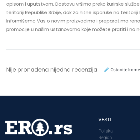
opisom i uputstvom. Dostavu vršimo preko kurirske službe
teritoriji Republike Srbije, dok za hitne isporuke na teri
Informišemo Vas o novim proizvodima i preparatima reno
promocije u našim ustanovama koje možete pratiti i na na
Nije pronađena nijedna recenzija
Ostavite kome
VESTI
Politika
Region