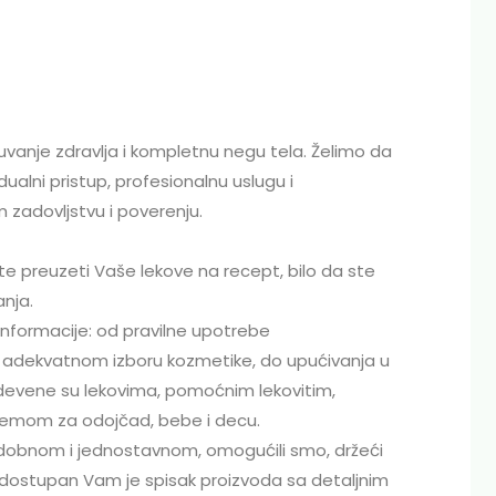
vanje zdravlja i kompletnu negu tela. Želimo da
ualni pristup, profesionalnu uslugu i
 zadovljstvu i poverenju.
 preuzeti Vaše lekove na recept, bilo da ste
anja.
informacije: od pravilne upotrebe
 adekvatnom izboru kozmetike, do upućivanja u
devene su lekovima, pomoćnim lekovitim,
premom za odojčad, bebe i decu.
dobnom i jednostavnom, omogućili smo, držeći
ci dostupan Vam je spisak proizvoda sa detaljnim