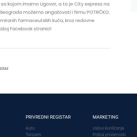
 sa kojom imamo Ugovor, a to je City express na
toriji Beograda možemo angažovati i firmu POTRČKO.
miranih farmaceutskih kuća, kroz redovne
šoj Facebook stranici!
ntar
PRIVREDNI REGISTAR
MARKETING
Auto
Uslovi korišćenja
Turizam
Polisa privatnosti