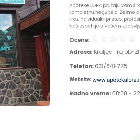
Apoteke LORA pružaju Vam širo
kompletnu negu tela. Želimo d
kroz individualni pristup, prof
Naš uspeh je u Vašem zadovljst
☆
☆
☆
☆
☆
Ocene:
Adresa:
Kraljev Trg bb-Zl
Telefon:
031/841‑775
Website:
www.apotekalora.
Radno vreme:
08:00 - 2