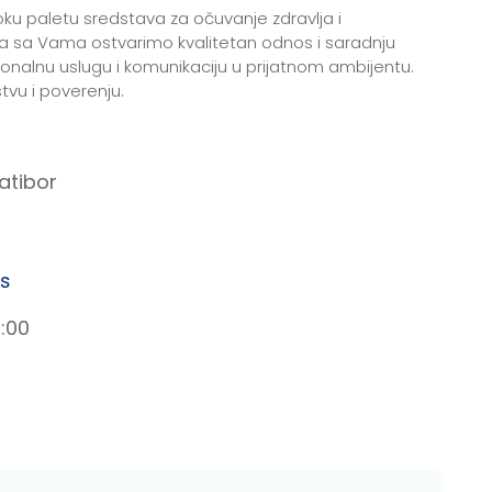
ku paletu sredstava za očuvanje zdravlja i
a sa Vama ostvarimo kvalitetan odnos i saradnju
esionalnu uslugu i komunikaciju u prijatnom ambijentu.
vu i poverenju.
atibor
rs
2:00