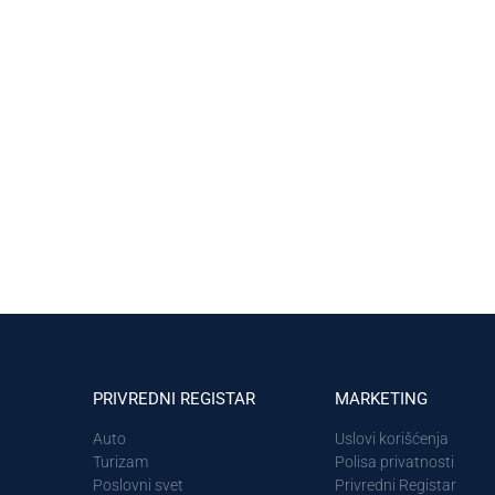
PRIVREDNI REGISTAR
MARKETING
Auto
Uslovi korišćenja
Turizam
Polisa privatnosti
Poslovni svet
Privredni Registar