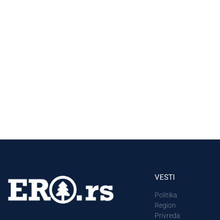
VESTI
Politika
Region
Privreda