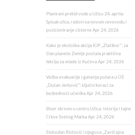
Planirani prekid vode u Užicu 24. aprila:
Spisak ulica, radovi na novom cevovodu i
pozicioniranje cisterne
Apr 24, 2026
Kako je ekološka akcija KJP „Zlatibor“: za
Dan planete Zemlje postala praktična
lekcija za mlade iz Kučeva
Apr 24, 2026
Vežba evakuacije i gašenja požara u OŠ
„Dušan Jerković“: ključni koraci za
bezbednost učenika
Apr 24, 2026
Biser skriven u centru Užica: Istorija i tajne
Crkve Svetog Marka
Apr 24, 2026
Slobodan Ristović i njegova „Zavičajna