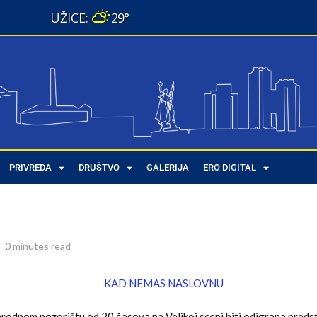
29°
u Narodnom pozorištu
PRIVREDA
DRUŠTVO
GALERIJA
ERO DIGITAL
pozorištu
0 minutes read
rodnom pozorištu od 20 časova na Velikoj sceni biti odigrana pred