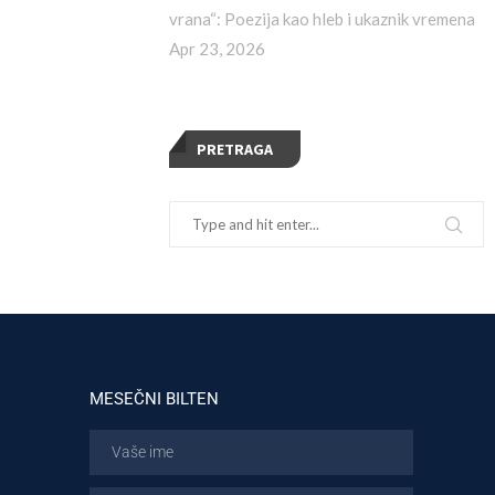
vrana“: Poezija kao hleb i ukaznik vremena
Apr 23, 2026
PRETRAGA
MESEČNI BILTEN