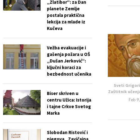
„Zlatibor“: za Dan
planete Zemlje
postala praktična
lekcija za mlade iz
Kučeva
Vežba evakuacije i
gašenja požara u OŠ
„Dušan Jerković“:
ključni koraci za
bezbednost učenika
Sveti Grigor
Zaštitnik učenja
Biser skriven u
centru Užica: Istorija
Feb 9
i tajne Crkve Svetog
Marka
Slobodan Ristović i
njegova „Zavičajna