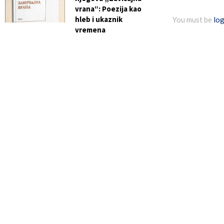
vrana“: Poezija kao
hleb i ukaznik
You must be
log
vremena