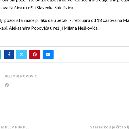
lava Nušića u režiji Slavenka Saletivića.
lji pozorišta imaće priliku da u petak, 7. februara od 18 časova na Ma
kapi, Aleksandra Popovića u režiji Milana Neškovića.
VELIMIR POPOVIC
a: DEEP PURPLE
Starac koji je čitao