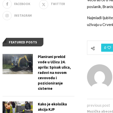
FACEBOOK
TWITTER
poslanik, Branis
INSTAGRAM
Najmlađi ljubite
uživaju u Crven
FEATURED POSTS
0
Planirani prekid
vode u Užicu 24.
aprila: Spisak ulica,
radovi na novom
cevovodu i
pozicioniranje
cisterne
Kako je ekološka
previous post
akcija KJP
Muzička abeced