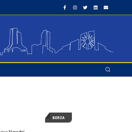
BERZA
stava Narodni