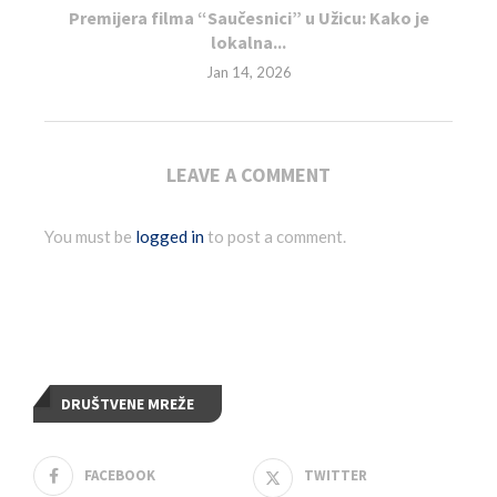
Premijera filma “Saučesnici” u Užicu: Kako je
lokalna...
Jan 14, 2026
LEAVE A COMMENT
You must be
logged in
to post a comment.
DRUŠTVENE MREŽE
FACEBOOK
TWITTER