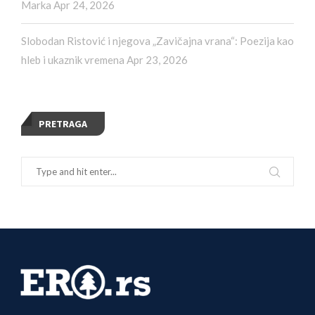
Marka
Apr 24, 2026
Slobodan Ristović i njegova „Zavičajna vrana“: Poezija kao
hleb i ukaznik vremena
Apr 23, 2026
PRETRAGA