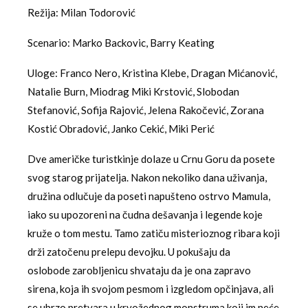
Režija: Milan Todorović
Scenario: Marko Backovic, Barry Keating
Uloge: Franco Nero, Kristina Klebe, Dragan Mićanović,
Natalie Burn, Miodrag Miki Krstović, Slobodan
Stefanović, Sofija Rajović, Jelena Rakočević, Zorana
Kostić Obradović, Janko Cekić, Miki Perić
Dve američke turistkinje dolaze u Crnu Goru da posete
svog starog prijatelja. Nakon nekoliko dana uživanja,
družina odlučuje da poseti napušteno ostrvo Mamula,
iako su upozoreni na čudna dešavanja i legende koje
kruže o tom mestu. Tamo zatiču misterioznog ribara koji
drži zatočenu prelepu devojku. U pokušaju da
oslobode zarobljenicu shvataju da je ona zapravo
sirena, koja ih svojom pesmom i izgledom opčinjava, ali
se ubrzo pretvara u krvožednog monstruma koji im neće