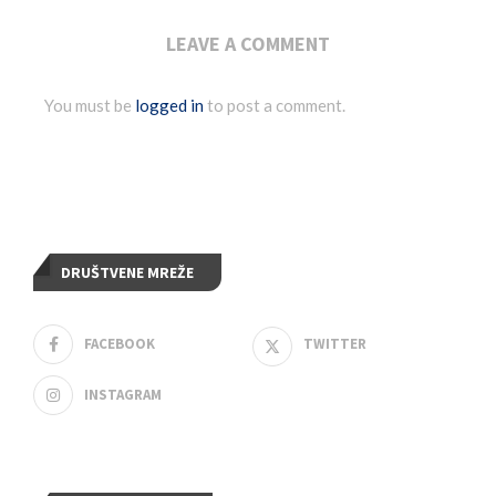
LEAVE A COMMENT
You must be
logged in
to post a comment.
DRUŠTVENE MREŽE
FACEBOOK
TWITTER
INSTAGRAM