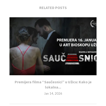
RELATED POSTS
Premijera filma “Saučesnici” u Užicu: Kako je
lokalna...
Jan 14, 2026