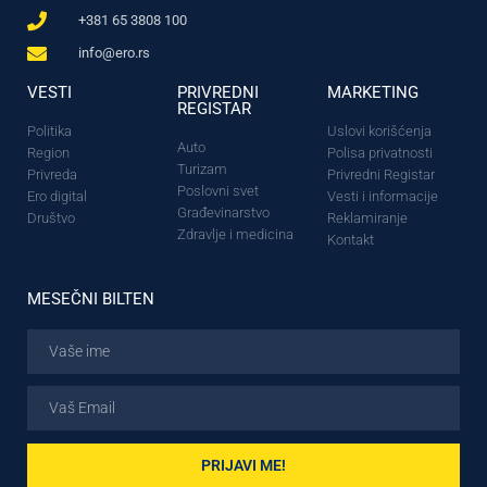
+381 65 3808 100
info@ero.rs
VESTI
PRIVREDNI
MARKETING
REGISTAR
Politika
Uslovi korišćenja
Auto
Region
Polisa privatnosti
Turizam
Privreda
Privredni Registar
Poslovni svet
Ero digital
Vesti i informacije
Građevinarstvo
Društvo
Reklamiranje
Zdravlje i medicina
Kontakt
MESEČNI BILTEN
PRIJAVI ME!