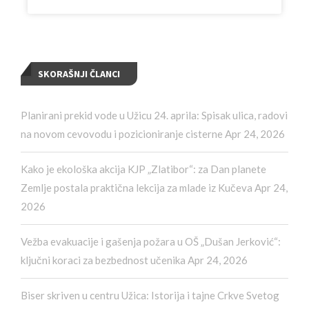
SKORAŠNJI ČLANCI
Planirani prekid vode u Užicu 24. aprila: Spisak ulica, radovi
na novom cevovodu i pozicioniranje cisterne
Apr 24, 2026
Kako je ekološka akcija KJP „Zlatibor“: za Dan planete
Zemlje postala praktična lekcija za mlade iz Kučeva
Apr 24,
2026
Vežba evakuacije i gašenja požara u OŠ „Dušan Jerković“:
ključni koraci za bezbednost učenika
Apr 24, 2026
Biser skriven u centru Užica: Istorija i tajne Crkve Svetog