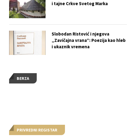
i tajne Crkve Svetog Marka
Slobodan Ristović i njegova
„Zavičajna vrana“: Poezija kao hleb
i ukaznik vremena
BERZA
PRIVREDNI REGISTAR