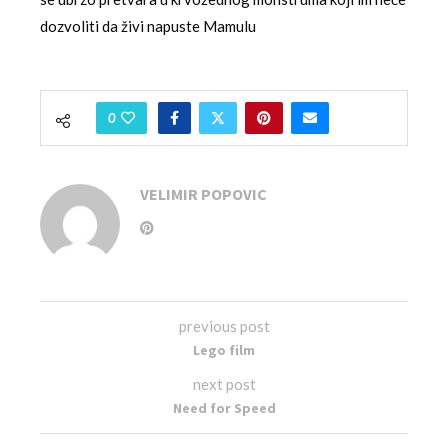
dozvoliti da živi napuste Mamulu
0
VELIMIR POPOVIC
previous post
Lego film
next post
Need for Speed