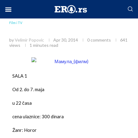
Home
Društvo
Film i TV
Mamula
Facebook-f
Instagram
Twitter
Linkedin
Envelope
Film i TV
Mamula
by
Velimir Popovic
Apr 30, 2014
0 comments
641
views
1 minutes read
SALA 1
Od 2. do 7. maja
u 22 časa
cena ulaznice: 300 dinara
Žanr: Horor