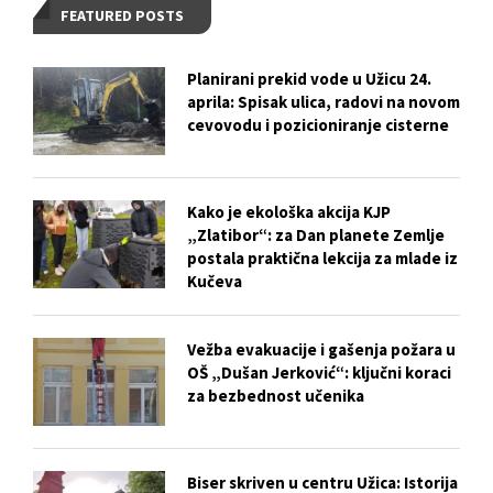
FEATURED POSTS
Planirani prekid vode u Užicu 24.
aprila: Spisak ulica, radovi na novom
cevovodu i pozicioniranje cisterne
Kako je ekološka akcija KJP
„Zlatibor“: za Dan planete Zemlje
postala praktična lekcija za mlade iz
Kučeva
Vežba evakuacije i gašenja požara u
OŠ „Dušan Jerković“: ključni koraci
za bezbednost učenika
Biser skriven u centru Užica: Istorija