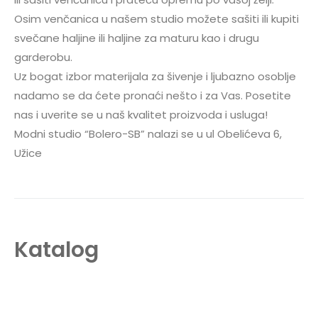
Osim venčanica u našem studio možete sašiti ili kupiti
svečane haljine ili haljine za maturu kao i drugu
garderobu.
Uz bogat izbor materijala za šivenje i ljubazno osoblje
nadamo se da ćete pronaći nešto i za Vas. Posetite
nas i uverite se u naš kvalitet proizvoda i usluga!
Modni studio “Bolero-SB” nalazi se u ul Obelićeva 6,
Užice
Katalog