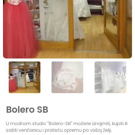
Bolero SB
U modnom studio "Bolero-SB" možete iznajmiti, kupiti ili
sašiti venčanicu i prateću opremu po vašoj želji.