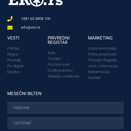
+381 65 3808 100
info@ero.rs
VESTI
PRIVREDNI
MARKETING
REGISTAR
Politika
Uslovi korišćenja
Auto
Region
Polisa privatnosti
Turizam
Privreda
Privredni Registar
Poslovni svet
Ero digital
Vesti i informacije
Građevinarstvo
Društvo
Reklamiranje
Zdravlje i medicina
Kontakt
MESEČNI BILTEN