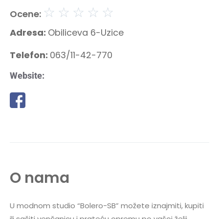
☆
☆
☆
☆
☆
Ocene:
Adresa:
Obiliceva 6-Uzice
Telefon:
063/11-42-770
Website:
O nama
U modnom studio “Bolero-SB” možete iznajmiti, kupiti
ili sašiti venčanicu i prateću opremu po vašoj želji.