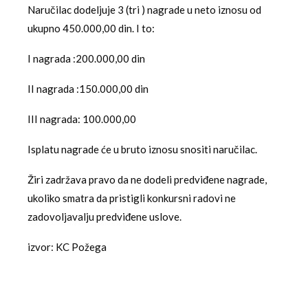
Naručilac dodeljuje 3 (tri ) nagrade u neto iznosu od
ukupno 450.000,00 din. I to:
I nagrada :200.000,00 din
II nagrada :150.000,00 din
III nagrada: 100.000,00
Isplatu nagrade će u bruto iznosu snositi naručilac.
Žiri zadržava pravo da ne dodeli predviđene nagrade,
ukoliko smatra da pristigli konkursni radovi ne
zadovoljavalju predviđene uslove.
izvor: KC Požega