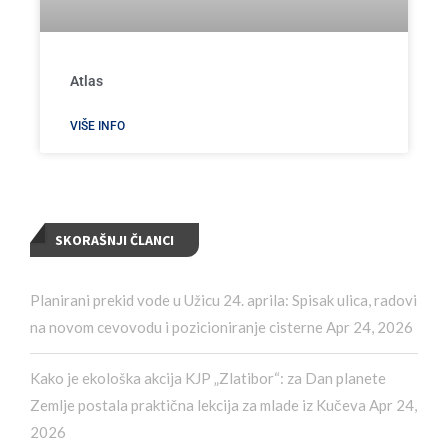
Atlas
VIŠE INFO
SKORAŠNJI ČLANCI
Planirani prekid vode u Užicu 24. aprila: Spisak ulica, radovi
na novom cevovodu i pozicioniranje cisterne
Apr 24, 2026
Kako je ekološka akcija KJP „Zlatibor“: za Dan planete
Zemlje postala praktična lekcija za mlade iz Kučeva
Apr 24,
2026