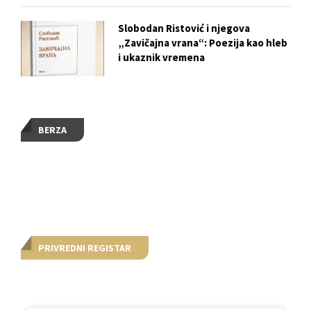
Slobodan Ristović i njegova
„Zavičajna vrana“: Poezija kao hleb
i ukaznik vremena
BERZA
PRIVREDNI REGISTAR