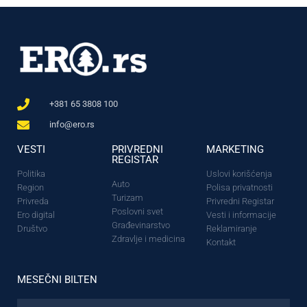
+381 65 3808 100
info@ero.rs
VESTI
PRIVREDNI
MARKETING
REGISTAR
Politika
Uslovi korišćenja
Auto
Region
Polisa privatnosti
Turizam
Privreda
Privredni Registar
Poslovni svet
Ero digital
Vesti i informacije
Građevinarstvo
Društvo
Reklamiranje
Zdravlje i medicina
Kontakt
MESEČNI BILTEN