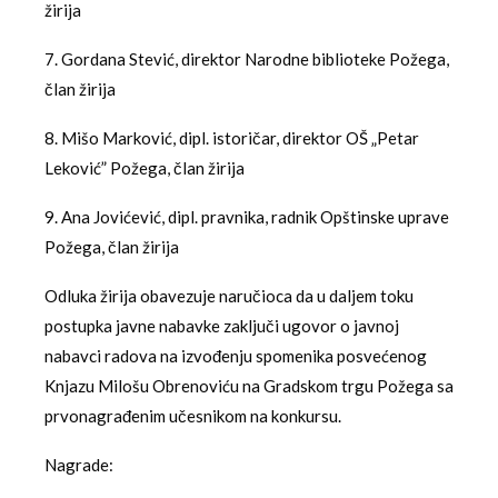
žirija
7. Gordana Stević, direktor Narodne biblioteke Požega,
član žirija
8. Mišo Marković, dipl. istoričar, direktor OŠ „Petar
Leković” Požega, član žirija
9. Ana Jovićević, dipl. pravnika, radnik Opštinske uprave
Požega, član žirija
Odluka žirija obavezuje naručioca da u daljem toku
postupka javne nabavke zaključi ugovor o javnoj
nabavci radova na izvođenju spomenika posvećenog
Knjazu Milošu Obrenoviću na Gradskom trgu Požega sa
prvonagrađenim učesnikom na konkursu.
Nagrade: