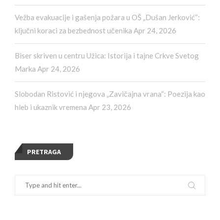
Vežba evakuacije i gašenja požara u OŠ „Dušan Jerković“:
ključni koraci za bezbednost učenika
Apr 24, 2026
Biser skriven u centru Užica: Istorija i tajne Crkve Svetog
Marka
Apr 24, 2026
Slobodan Ristović i njegova „Zavičajna vrana“: Poezija kao
hleb i ukaznik vremena
Apr 23, 2026
PRETRAGA