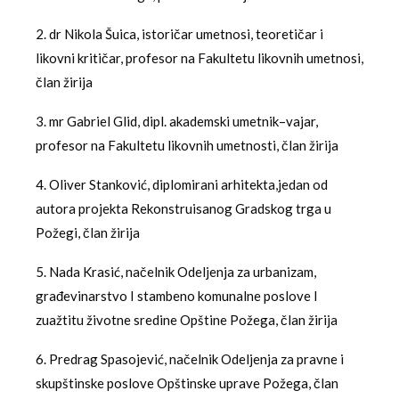
2. dr Nikola Šuica, istoričar umetnosi, teoretičar i
likovni kritičar, profesor na Fakultetu likovnih umetnosi,
član žirija
3. mr Gabriel Glid, dipl. akademski umetnik–vajar,
profesor na Fakultetu likovnih umetnosti, član žirija
4. Oliver Stanković, diplomirani arhitekta,jedan od
autora projekta Rekonstruisanog Gradskog trga u
Požegi, član žirija
5. Nada Krasić, načelnik Odeljenja za urbanizam,
građevinarstvo I stambeno komunalne poslove I
zuažtitu životne sredine Opštine Požega, član žirija
6. Predrag Spasojević, načelnik Odeljenja za pravne i
skupštinske poslove Opštinske uprave Požega, član