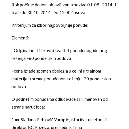
Rok počinje danom objavljivanja poziva 01. 08 . 2014. i
traje do 30.10. 2014. Do 12,00 časova
Kriterijum za izbor najpovoljnije ponude:
Elementi:
–Originalnost i likovni kvalitet ponuđenog idejnog
rešenja –80 ponderskih bodova
–cena izrade spomen obeležja u celini u trajnom
materijalu prema ponuđenom rešenju–20 ponderskih
bodova
O podnetim ponudama odlučivaće žiri imenovan od
strane naručioca:
1.mr Slađana Petrović Varagić, istoričar umetnosti,
direktor KC Požega, predsednik žirija