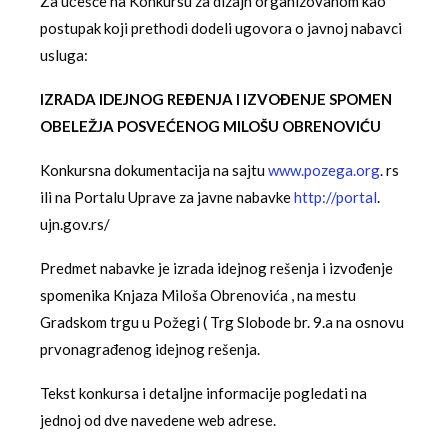
Za učešće na Konkursu za dizajn organizovanom kao
postupak koji prethodi dodeli ugovora o javnoj nabavci
usluga:
IZRADA IDEJNOG REĐENJA I IZVOĐENJE SPOMEN
OBELEŽJA POSVEĆENOG MILOŠU OBRENOVIĆU
Konkursna dokumentacija na sajtu
www.pozega.org
. rs
ili na Portalu Uprave za javne nabavke
http://portal
.
ujn.gov.rs/
Predmet nabavke je izrada idejnog rešenja i izvođenje
spomenika Knjaza Miloša Obrenovića , na mestu
Gradskom trgu u Požegi ( Trg Slobode br. 9.a na osnovu
prvonagrađenog idejnog rešenja.
Tekst konkursa i detaljne informacije pogledati na
jednoj od dve navedene web adrese.