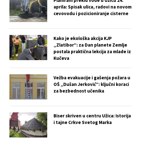
Planirani prekid vode u Užicu 24.
aprila: Spisak ulica, radovi na novom
cevovodu i pozicioniranje cisterne
Kako je ekološka akcija KJP
„Zlatibor“: za Dan planete Zemlje
postala praktična lekcija za mlade iz
Kučeva
Vežba evakuacije i gašenja požara u
OŠ „Dušan Jerković“: ključni koraci
za bezbednost učenika
Biser skriven u centru Užica: Istorija
i tajne Crkve Svetog Marka