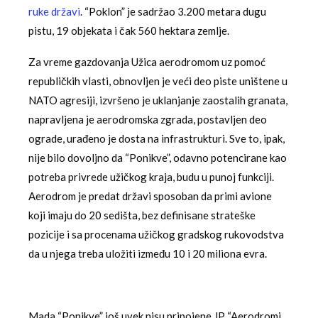
ruke državi
. “Poklon” je sadržao 3.200 metara dugu
pistu, 19 objekata i čak 560 hektara zemlje.
Za vreme gazdovanja Užica aerodromom uz pomoć
republičkih vlasti, obnovljen je veći deo piste uništene u
NATO agresiji, izvršeno je uklanjanje zaostalih granata,
napravljena je aerodromska zgrada, postavljen deo
ograde, urađeno je dosta na infrastrukturi. Sve to, ipak,
nije bilo dovoljno da “Ponikve”, odavno potencirane kao
potreba privrede užičkog kraja, budu u punoj funkciji.
Aerodrom je predat državi sposoban da primi avione
koji imaju do 20 sedišta, bez definisane strateške
pozicije i sa procenama užičkog gradskog rukovodstva
da u njega treba uložiti između 10 i 20 miliona evra.
Mada “Ponikve” još uvek nisu pripojene JP “Aerodromi