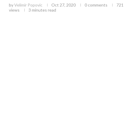
by
Velimir Popovic
Oct 27, 2020
0 comments
721
views
3 minutes read