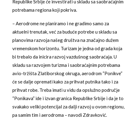
Republike Srbije će investirati u skladu sa saobraćajnim
potrebama regiona koji pokriva.
– Aerodrome ne planiramo i ne gradimo samo za
aktuelni trenutak, već za buduće potrebe u skladu sa
planovima razvoja našeg društva na značajno dužem
vremenskom horizontu. Turizam je jedna od grada koja
bi trebalo da inicira razvoj vazdušnog saobraćaja. U
skladu sa razvojem turizma i saobraćajnim potrebama
avio-tržišta Zlatiborskog okruga, aerodrom “Ponikve”
će se dalje opremati kako za prihvat putnika tako i za
prihvat robe. Treba imati u vidu da opslužno područje
“Ponikava” ide i izvan granica Republike Srbije i da je to
svakako veliki potencijal za dalji razvoj u ovom regionu,
pa samim tim i aerodroma – navodi Zdravković.