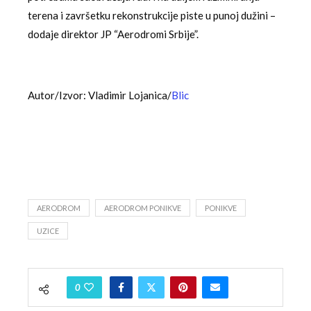
terena i završetku rekonstrukcije piste u punoj dužini –
dodaje direktor JP “Aerodromi Srbije”.
Autor/Izvor: Vladimir Lojanica/
Blic
AERODROM
AERODROM PONIKVE
PONIKVE
UZICE
0