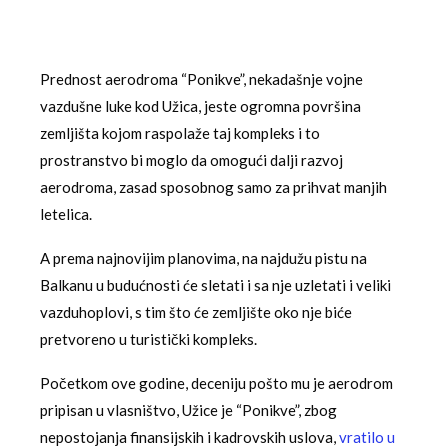
Prednost aerodroma “Ponikve”, nekadašnje vojne
vazdušne luke kod Užica, jeste ogromna površina
zemljišta kojom raspolaže taj kompleks i to
prostranstvo bi moglo da omogući dalji razvoj
aerodroma, zasad sposobnog samo za prihvat manjih
letelica.
A prema najnovijim planovima, na najdužu pistu na
Balkanu u budućnosti će sletati i sa nje uzletati i veliki
vazduhoplovi, s tim što će zemljište oko nje biće
pretvoreno u turistički kompleks.
Početkom ove godine, deceniju pošto mu je aerodrom
pripisan u vlasništvo, Užice je “Ponikve”, zbog
nepostojanja finansijskih i kadrovskih uslova,
vratilo u