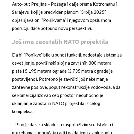
Auto-put Preljina – Požega i dalje prema Kotromanu i
Sarajevu, koji je predviđen planom “Srbija 2025”,
objašnjava on, “Ponikvama” i njegovom opslužnom
području daće potpuno novu perspektivu.
Još ima zaostalih NATO projektila
Da bi “Ponikve” bile u punoj funkciji, nedostaje sistem za
osvetljenje, površinski sloj na završnih 800 metara
piste i 5.195 metara ograde (3.735 metra ograde je
postavljeno). Potrebno je završiti još neke manje
zahtevne poslove, poput rekonstrukcije vodovoda, a da
se komercijalizovao ceo prostor neophodno je
uklanjanje zaostalih NATO projektila iz celog
kompleksa.
– Plan je da se u skladu sa raspoloživim sredstvima i
potrebama saobraćaja radi i na daljem razminiranju