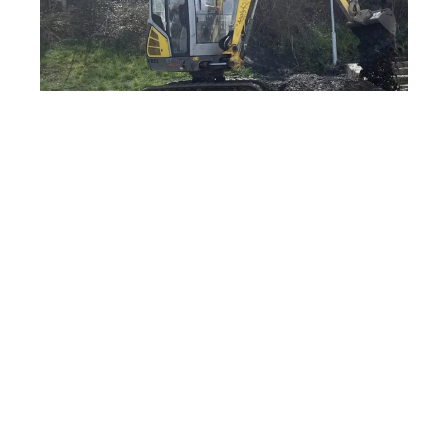
Planirani prekid vode u Užicu 24. aprila: Spisak...
Apr 24, 2026
LEAVE A COMMENT
You must be
logged in
to post a comment.