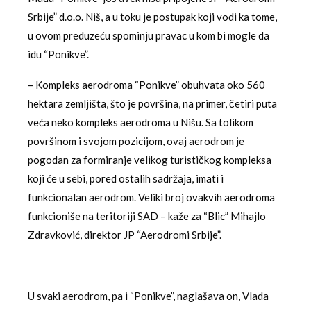
Srbije” d.o.o. Niš, a u toku je postupak koji vodi ka tome,
u ovom preduzeću spominju pravac u kom bi mogle da
idu “Ponikve”.
– Kompleks aerodroma “Ponikve” obuhvata oko 560
hektara zemljišta, što je površina, na primer, četiri puta
veća neko kompleks aerodroma u Nišu. Sa tolikom
površinom i svojom pozicijom, ovaj aerodrom je
pogodan za formiranje velikog turističkog kompleksa
koji će u sebi, pored ostalih sadržaja, imati i
funkcionalan aerodrom. Veliki broj ovakvih aerodroma
funkcioniše na teritoriji SAD – kaže za “Blic” Mihajlo
Zdravković, direktor JP “Aerodromi Srbije”.
U svaki aerodrom, pa i “Ponikve”, naglašava on, Vlada