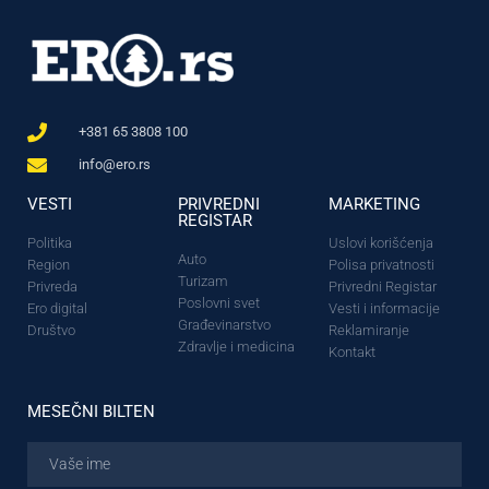
+381 65 3808 100
info@ero.rs
VESTI
PRIVREDNI
MARKETING
REGISTAR
Politika
Uslovi korišćenja
Auto
Region
Polisa privatnosti
Turizam
Privreda
Privredni Registar
Poslovni svet
Ero digital
Vesti i informacije
Građevinarstvo
Društvo
Reklamiranje
Zdravlje i medicina
Kontakt
MESEČNI BILTEN