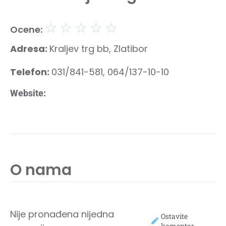
☆
☆
☆
☆
☆
Ocene:
Adresa:
Kraljev trg bb, Zlatibor
Telefon:
031/841-581, 064/137-10-10
Website:
O nama
Nije pronađena nijedna
Ostavite
komentar