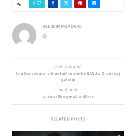
0
VELIMIR POPOVIC
previous post
Izložba veduta iz Umetničke zbirke SANU u Gradskoj
galeriji
next post
Kuća velikog mađioničara
RELATED POSTS