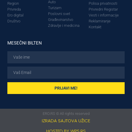
Auto
Region
Polisa privatnosti
Turizam
Privreda
Privredni Registar
Poslovni svet
Ero digital
Vesti i informacije
Građevinarstvo
Društvo
Reklamiranje
Zdravlje i medicina
Kontakt
MESEČNI BILTEN
PRIJAVI ME!
ERO.RS © All rights reserved
IZRADA SAJTOVA UŽICE
HOSTED BY WPS.RS