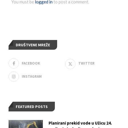
You must be
logged in
to post a comment.
DRUŠTVENE MREŽE
FACEBOOK
TWITTER
INSTAGRAM
FEATURED POSTS
Planirani prekid vode u Užicu 24.