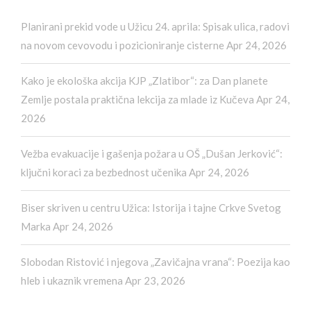
Planirani prekid vode u Užicu 24. aprila: Spisak ulica, radovi
na novom cevovodu i pozicioniranje cisterne
Apr 24, 2026
Kako je ekološka akcija KJP „Zlatibor“: za Dan planete
Zemlje postala praktična lekcija za mlade iz Kučeva
Apr 24,
2026
Vežba evakuacije i gašenja požara u OŠ „Dušan Jerković“:
ključni koraci za bezbednost učenika
Apr 24, 2026
Biser skriven u centru Užica: Istorija i tajne Crkve Svetog
Marka
Apr 24, 2026
Slobodan Ristović i njegova „Zavičajna vrana“: Poezija kao
hleb i ukaznik vremena
Apr 23, 2026