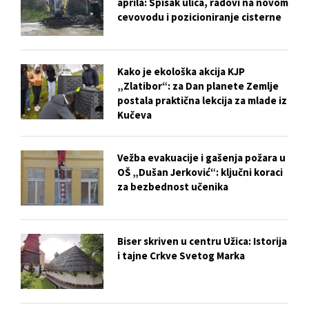
aprila: Spisak ulica, radovi na novom
cevovodu i pozicioniranje cisterne
Kako je ekološka akcija KJP
„Zlatibor“: za Dan planete Zemlje
postala praktična lekcija za mlade iz
Kučeva
Vežba evakuacije i gašenja požara u
OŠ „Dušan Jerković“: ključni koraci
za bezbednost učenika
Biser skriven u centru Užica: Istorija
i tajne Crkve Svetog Marka