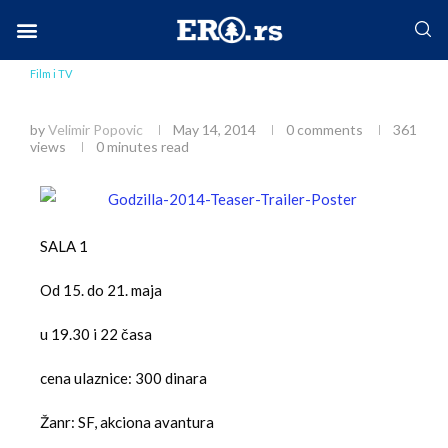
Home
Društvo
Film i TV
Godzilla
Facebook-f
Instagram
Twitter
Linkedin
Envelope
Film i TV
Godzilla
by
Velimir Popovic
May 14, 2014
0 comments
361
views
0 minutes read
SALA 1
Od 15. do 21. maja
u 19.30 i 22 časa
cena ulaznice: 300 dinara
Žanr: SF, akciona avantura