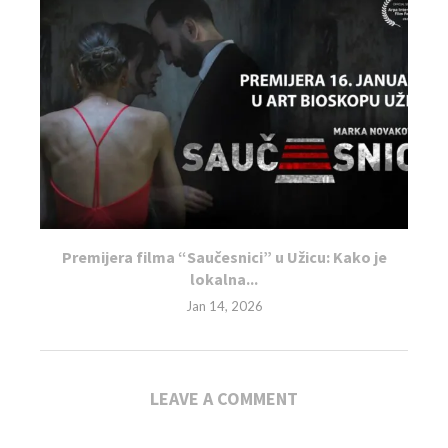
Premijera filma “Saučesnici” u Užicu: Kako je
lokalna...
Jan 14, 2026
LEAVE A COMMENT