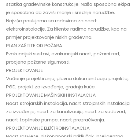
statika građevinske konstrukcije. Naša sposobna ekipa
je sposobna da završi manje i srednje narudžbe.
Najviše poslujemo sa radovima za nacrt
elektroinstalacije. Za kliente radimo narudžbe, kao na
primjer projektovanje niskih građevina.
PLAN ZAŠTITE OD POŽARA
Evakuacijski sustavi, evakuacijski nacrt, požarni red,
procjena požarne sigurnosti.
PROJEKTOVANJE
Vođenje projektiranja, glavna dokumentacija projekta,
PGD, projekt za izvođenje, gradnja kuće.
PROJEKTOVANJE MAŠINSKIH INSTALACIJA
Nacrt strojarskih instalacija, nacrt strojarskih instalacija
za izvođenje, nacrt za kanalizaciju, nacrt za vodovod,
nacrt toplinske pumpe, nacrt prezračivanja.
PROJEКTOVANJE ELEКTROINSTALACIJA
Nacrt rasvjete, niskonaponski priključak, inteligentna