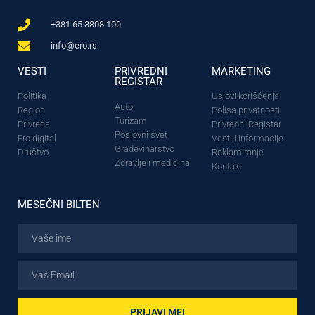
+381 65 3808 100
info@ero.rs
VESTI
PRIVREDNI
MARKETING
REGISTAR
Politika
Uslovi korišćenja
Auto
Region
Polisa privatnosti
Turizam
Privreda
Privredni Registar
Poslovni svet
Ero digital
Vesti i informacije
Građevinarstvo
Društvo
Reklamiranje
Zdravlje i medicina
Kontakt
MESEČNI BILTEN
PRIJAVI ME!