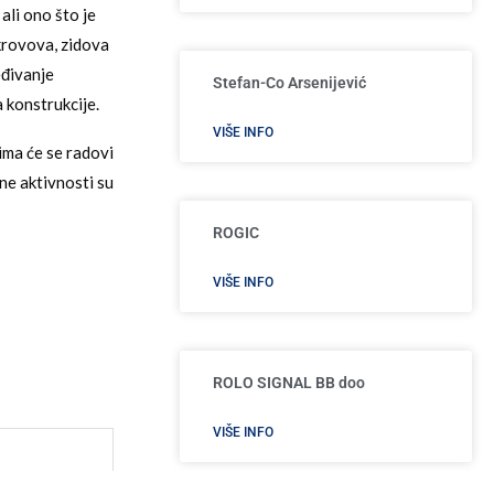
ali ono što je
 krovova, zidova
eđivanje
Stefan-Co Arsenijević
 konstrukcije.
VIŠE INFO
ima će se radovi
mne aktivnosti su
ROGIC
VIŠE INFO
ROLO SIGNAL BB doo
VIŠE INFO