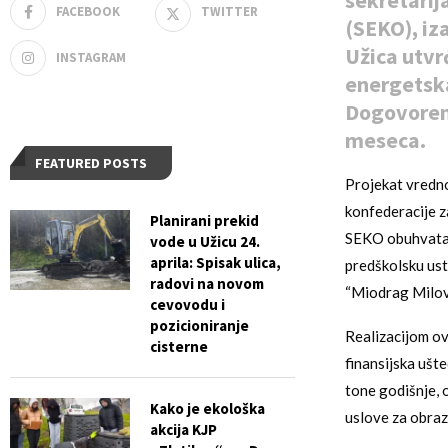
sekretarij
FACEBOOK
TWITTER
(SEKO), iz
Užica utvrđ
INSTAGRAM
energetska
Dogovoreno
meseca.
FEATURED POSTS
Projekat vredno
konfederacije z
Planirani prekid
SEKO obuhvata e
vode u Užicu 24.
aprila: Spisak ulica,
predškolsku ust
radovi na novom
“Miodrag Milov
cevovodu i
pozicioniranje
Realizacijom ov
cisterne
finansijska ušt
tone godišnje, 
Kako je ekološka
uslove za obra
akcija KJP