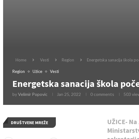
Home
Vesti
Region
Energetska sanacija škola p
Region
Užice
Vesti
Energetska sanacija škola poč
by
Velimir Popovic
Jan 25, 2022
0 comments
503
vie
UŽICE- Na
DRUŠTVENE MREŽE
Ministarst