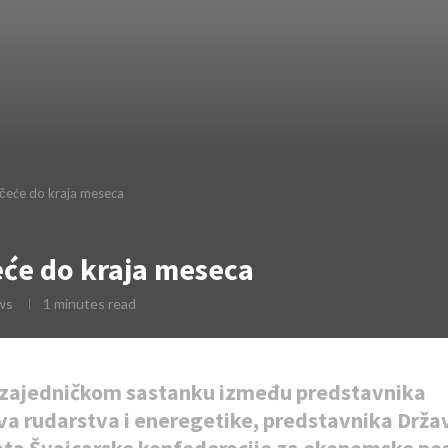
očeće do kraja meseca
eće do kraja meseca
ws
1 minutes read
 zajedničkom sastanku između predstavnika
va rudarstva i eneregetike, predstavnika Drž