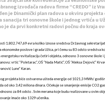
ata Švajcarske konfederacije za ekonomske po
abranog izvođača radova firme “CREDO” iz Vran
en je Dinamički plan radova u okviru projekta čij
 sanacija tri osnovne škole i jednog vrtića u Už
 je da prvi konkretni radovi počnu do kraja o
sti 1.802.747,69 evra koliko iznose sredstva Državnog sekretarija
a ekonomske poslove i grada Užica, pri čemu su 83 odsto sredstva k
nergetsku revitalizaciju četiri objekta, odnosno 3 osnovne škole i 
anovu: vrtić “Poletarac”, OŠ “Nada Matić”, OŠ “Aleksa Dejović” Krvav
anović Lune” Karan.
og projekta biće ostvarena ušteda energije od 1021,3 MWh/ godišnje
eda od oko 3,42 miliona dinara. Očekuje se smanjenje emisije CO2 g
odnosno za 84 odsto . Svim merama koje budu realizovane u ovim obj
zovanje imaće oko 1329 učenika.