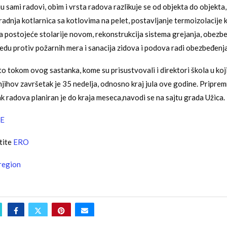
u sami radovi, obim i vrsta radova razlikuje se od objekta do objekta, 
gradnja kotlarnica sa kotlovima na pelet, postavljanje termoizolacije
a postojeće stolarije novom, rekonstrukcija sistema grejanja, obezb
edu protiv požarnih mera i sanacija zidova i podova radi obezbeđenja
to tokom ovog sastanka, kome su prisustvovali i direktori škola u koj
 njihov završetak je 35 nedelja, odnosno kraj jula ove godine. Pripre
ak radova planiran je do kraja meseca,navodi se na sajtu grada Užica.
E
tite
ERO
region