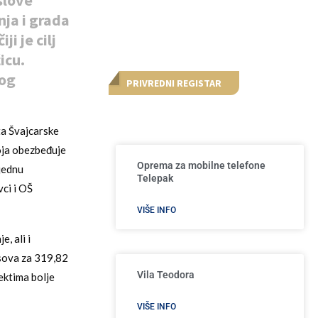
slove
ja i grada
i je cilj
icu.
vog
PRIVREDNI REGISTAR
ta Švajcarske
oja obezbeđuje
Oprema za mobilne telefone
jednu
Telepak
ci i OŠ
VIŠE INFO
, ali i
asova za 319,82
Vila Teodora
ektima bolje
VIŠE INFO