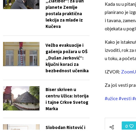
„Zlatibor“: za Dan
Kada su u pitanj
planete Zemlje
planirano je iz
postala praktična
lekcija za mlade iz
i tavana, zamen
Kučeva
objekata u pogl
Kako je istaknu
Vežba evakuacije i
izvoditi, rok za
gašenja požara u OŠ
„Dušan Jerković“:
u toku, a počet
ključni koraci za
bezbednost učenika
IZVOR:
ZoomU
Za još vesti pra
Biser skriven u
centru Užica: Istorija
#užice
#vesti
#
i tajne Crkve Svetog
Marka
0
Slobodan Ristović i
njegova „Zavičajna