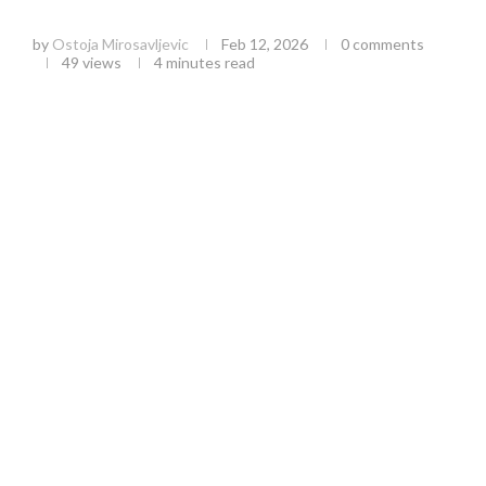
košave i stanje na graničnim prelazima
by
Ostoja Mirosavljevic
Feb 12, 2026
0 comments
49
views
4 minutes read