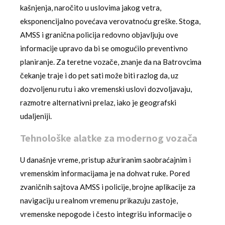
kašnjenja, naročito u uslovima jakog vetra,
eksponencijalno povećava verovatnoću greške. Stoga,
AMSS i granična policija redovno objavljuju ove
informacije upravo da bi se omogućilo preventivno
planiranje. Za teretne vozače, znanje da na Batrovcima
čekanje traje i do pet sati može biti razlog da, uz
dozvoljenu rutu i ako vremenski uslovi dozvoljavaju,
razmotre alternativni prelaz, iako je geografski
udaljeniji.
Tehnološke alatke za modernog vozača
U današnje vreme, pristup ažuriranim saobraćajnim i
vremenskim informacijama je na dohvat ruke. Pored
zvaničnih sajtova AMSS i policije, brojne aplikacije za
navigaciju u realnom vremenu prikazuju zastoje,
vremenske nepogode i često integrišu informacije o