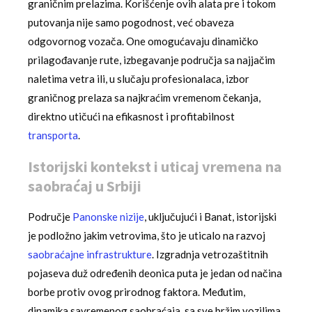
graničnim prelazima. Korišćenje ovih alata pre i tokom
putovanja nije samo pogodnost, već obaveza
odgovornog vozača. One omogućavaju dinamičko
prilagođavanje rute, izbegavanje područja sa najjačim
naletima vetra ili, u slučaju profesionalaca, izbor
graničnog prelaza sa najkraćim vremenom čekanja,
direktno utičući na efikasnost i profitabilnost
transporta
.
Istorijski kontekst i uticaj vremena na
saobraćaj u Srbiji
Područje
Panonske nizije
, uključujući i Banat, istorijski
je podložno jakim vetrovima, što je uticalo na razvoj
saobraćajne infrastrukture
. Izgradnja vetrozaštitnih
pojaseva duž određenih deonica puta je jedan od načina
borbe protiv ovog prirodnog faktora. Međutim,
dinamika savremenog saobraćaja, sa sve bržim vozilima