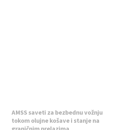
AMSS saveti za bezbednu vožnju
tokom olujne košave i stanje na
graničnim prelazima