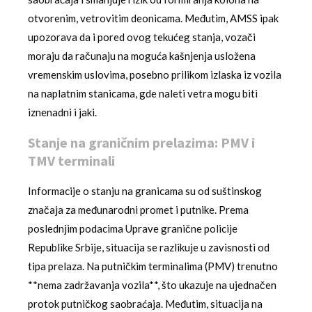
otvorenim, vetrovitim deonicama. Međutim, AMSS ipak
upozorava da i pored ovog tekućeg stanja, vozači
moraju da računaju na moguća kašnjenja usložena
vremenskim uslovima, posebno prilikom izlaska iz vozila
na naplatnim stanicama, gde naleti vetra mogu biti
iznenadni i jaki.
Stanje na graničnim prelazima: PMV i
TMV terminali
Informacije o stanju na granicama su od suštinskog
značaja za međunarodni promet i putnike. Prema
poslednjim podacima Uprave granične policije
Republike Srbije, situacija se razlikuje u zavisnosti od
tipa prelaza. Na putničkim terminalima (PMV) trenutno
**nema zadržavanja vozila**, što ukazuje na ujednačen
protok putničkog saobraćaja. Međutim, situacija na