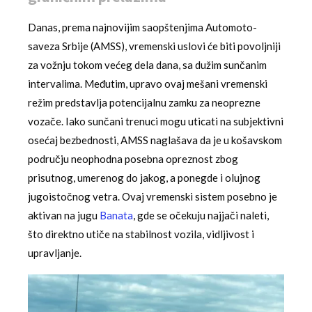
Danas, prema najnovijim saopštenjima Automoto-
saveza Srbije (AMSS), vremenski uslovi će biti povoljniji
za vožnju tokom većeg dela dana, sa dužim sunčanim
intervalima. Međutim, upravo ovaj mešani vremenski
režim predstavlja potencijalnu zamku za neoprezne
vozače. Iako sunčani trenuci mogu uticati na subjektivni
osećaj bezbednosti, AMSS naglašava da je u košavskom
području neophodna posebna opreznost zbog
prisutnog, umerenog do jakog, a ponegde i olujnog
jugoistočnog vetra. Ovaj vremenski sistem posebno je
aktivan na jugu
Banata
, gde se očekuju najjači naleti,
što direktno utiče na stabilnost vozila, vidljivost i
upravljanje.