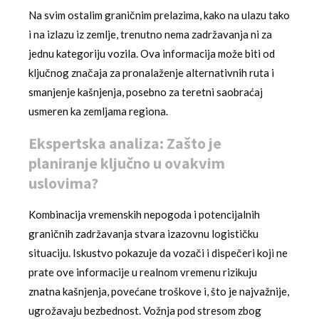
Na svim ostalim graničnim prelazima, kako na ulazu tako
i na izlazu iz zemlje, trenutno nema zadržavanja ni za
jednu kategoriju vozila. Ova informacija može biti od
ključnog značaja za pronalaženje alternativnih ruta i
smanjenje kašnjenja, posebno za teretni saobraćaj
usmeren ka zemljama regiona.
Ekspertska analiza: Zašto je
planiranje ključno u ovakvim
uslovima?
Kombinacija vremenskih nepogoda i potencijalnih
graničnih zadržavanja stvara izazovnu logističku
situaciju. Iskustvo pokazuje da vozači i dispečeri koji ne
prate ove informacije u realnom vremenu rizikuju
znatna kašnjenja, povećane troškove i, što je najvažnije,
ugrožavaju bezbednost. Vožnja pod stresom zbog