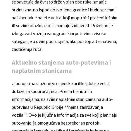
se savetuje da čvrsto drže volan obe ruke, smanje
brzinu znatno ispod dozvoljene granice i budu spremni
na iznenadne nalete vetra, koji mogu biti praćeni kišnim
ili suvim talozima koji smanjuju vidljivost. Poželjno je
izbegavati vožnju vanogradskim putevima visoke
kategorije u ovim područjima, ako postoji alternativna,
zaštićenija ruta.
Aktuelno stanje na auto-putevima i
naplatnim stanicama
U odnosu na složene vremenske prilike, dobre vesti
dolaze sa saobraćajnica. Prema trenutnim
informacijama, na svim naplatnim stanicama na auto-
putevima u Republici Srbije **nema zadržavanja
vozila**. Ovo je ključna informacija za sve koji planiraju
putovanje, ja omogućava besprekoran protok
saobraćaja i smanjuje rizik od formiranja kolona na