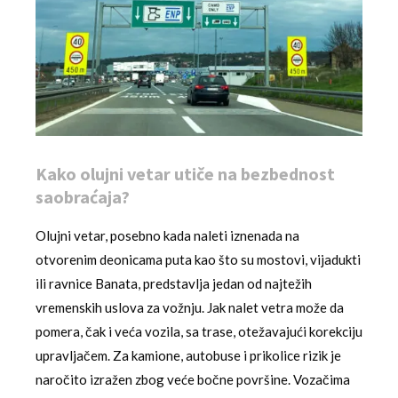
Kako olujni vetar utiče na bezbednost
saobraćaja?
Olujni vetar, posebno kada naleti iznenada na
otvorenim deonicama puta kao što su mostovi, vijadukti
ili ravnice Banata, predstavlja jedan od najtežih
vremenskih uslova za vožnju. Jak nalet vetra može da
pomera, čak i veća vozila, sa trase, otežavajući korekciju
upravljačem. Za kamione, autobuse i prikolice rizik je
naročito izražen zbog veće bočne površine. Vozačima