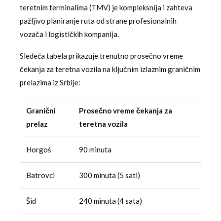
teretnim terminalima (TMV) je kompleksnija i zahteva
pažljivo planiranje ruta od strane profesionalnih
vozača i logističkih kompanija.
Sledeća tabela prikazuje trenutno prosečno vreme
čekanja za teretna vozila na ključnim izlaznim graničnim
prelazima iz Srbije:
Granični
Prosečno vreme čekanja za
prelaz
teretna vozila
Horgoš
90 minuta
Batrovci
300 minuta (5 sati)
Šid
240 minuta (4 sata)