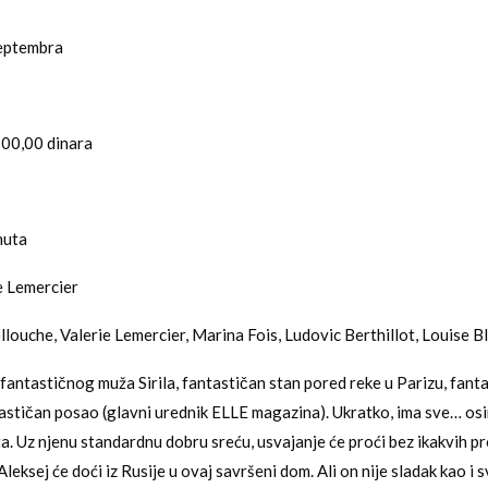
septembra
300,00 dinara
nuta
ie Lemercier
ellouche, Valerie Lemercier, Marina Fois, Ludovic Berthillot, Louise B
fantastičnog muža Sirila, fantastičan stan pored reke u Parizu, fant
tastičan posao (glavni urednik ELLE magazina). Ukratko, ima sve… os
a. Uz njenu standardnu dobru sreću, usvajanje će proći bez ikakvih p
eksej će doći iz Rusije u ovaj savršeni dom. Ali on nije sladak kao i 