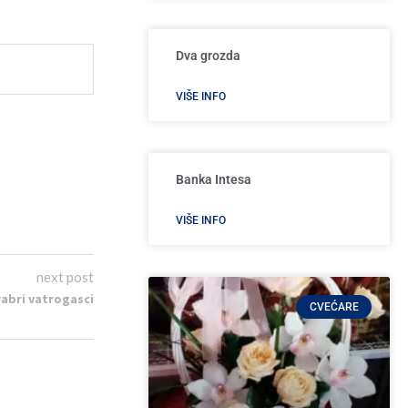
Dva grozda
VIŠE INFO
Banka Intesa
VIŠE INFO
next post
rabri vatrogasci
CVEĆARE