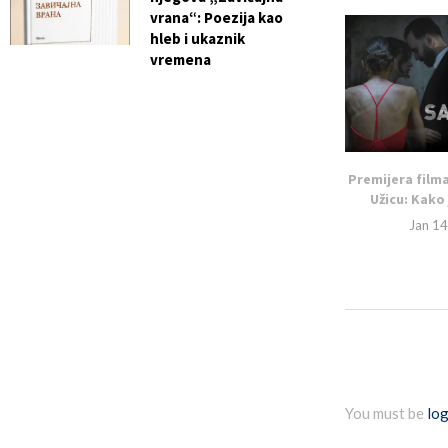
vrana“: Poezija kao
hleb i ukaznik
vremena
Premijera filma
Užicu: Kako 
Jan 14
You must be
log