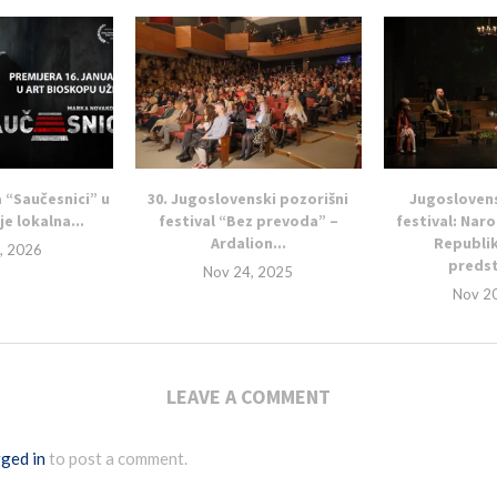
 “Saučesnici” u
30. Jugoslovenski pozorišni
Jugoslovens
je lokalna...
festival “Bez prevoda” –
festival: Nar
Ardalion...
Republi
, 2026
predst
Nov 24, 2025
Nov 2
LEAVE A COMMENT
ged in
to post a comment.