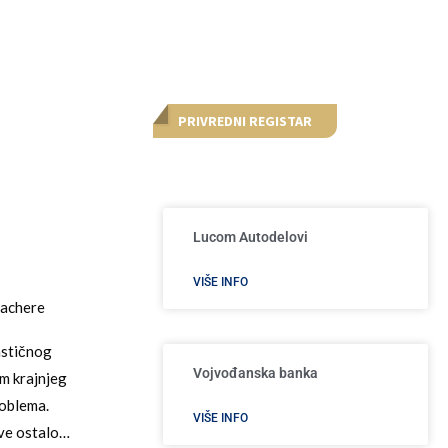
PRIVREDNI REGISTAR
Lucom Autodelovi
VIŠE INFO
lachere
astičnog
Vojvođanska banka
im krajnjeg
roblema.
VIŠE INFO
sve ostalo…