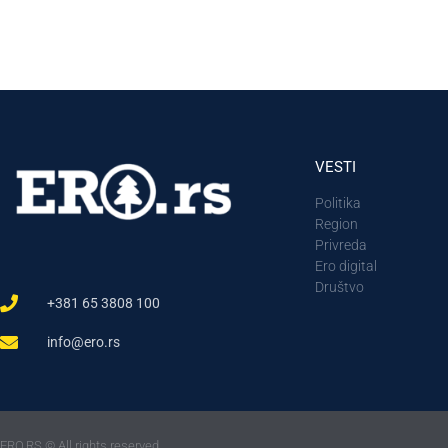
VESTI
Politika
Region
Privreda
Ero digital
Društvo
+381 65 3808 100
info@ero.rs
ERO.RS © All rights reserved