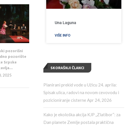
Una Laguna
VIŠE INFO
ki pozorišni
odno pozorište
ke Srpske
avlja...
SKORAŠNJI ČLANCI
0, 2025
Planirani prekid vode u Užicu 24. aprila:
Spisak ulica, radovi na novom cevovodu i
pozicioniranje cisterne
Apr 24, 2026
Kako je ekološka akcija KJP „Zlatibor“: za
Dan planete Zemlje postala praktična