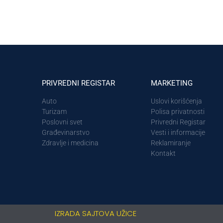
PRIVREDNI REGISTAR
MARKETING
Auto
Uslovi korišćenja
Turizam
Polisa privatnosti
Poslovni svet
Privredni Registar
Građevinarstvo
Vesti i informacije
Zdravlje i medicina
Reklamiranje
Kontakt
IZRADA SAJTOVA UŽICE