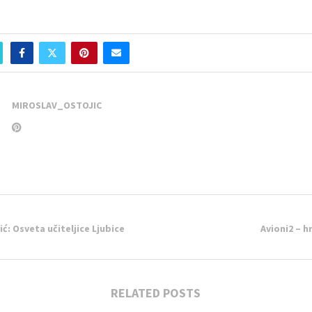
MIROSLAV_OSTOJIC
ć: Osveta učiteljice Ljubice
Avioni2 – h
RELATED POSTS