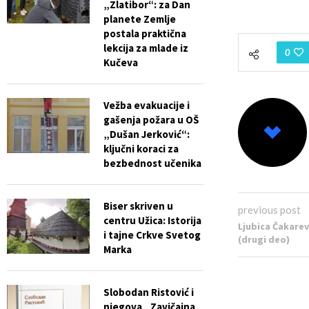
„Zlatibor“: za Dan
planete Zemlje
postala praktična
lekcija za mlade iz
0
Kučeva
Vežba evakuacije i
gašenja požara u OŠ
„Dušan Jerković“:
ključni koraci za
bezbednost učenika
Biser skriven u
previous post
centru Užica: Istorija
Ljubica Čakarevi
i tajne Crkve Svetog
(drugi deo)
Marka
Slobodan Ristović i
njegova „Zavičajna