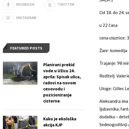
FACEBOOK
TWITTER
Od 18. do 24. 
INSTAGRAM
u 22 časa
cena ulaznice: 
FEATURED POSTS
Žanr: komedija
Trajanje: 98 mi
Planirani prekid
vode u Užicu 24.
Reditelj: Valer
aprila: Spisak ulica,
radovi na novom
Uloge: Gilles L
cevovodu i
pozicioniranje
cisterne
Aleksandra ima 
ljubavnika, fan
dodatka – detet
Kako je ekološka
Sedmogodišnji Al
akcija KJP