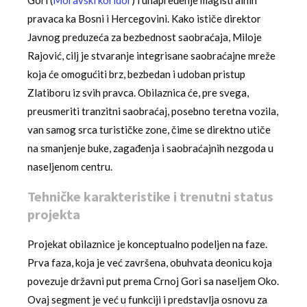
Gori (
Moravski koridor
) i unapređenje magistralnih
pravaca ka Bosni i Hercegovini. Kako ističe direktor
Javnog preduzeća za bezbednost saobraćaja, Miloje
Rajović, cilj je stvaranje integrisane saobraćajne mreže
koja će omogućiti brz, bezbedan i udoban pristup
Zlatiboru iz svih pravca. Obilaznica će, pre svega,
preusmeriti tranzitni saobraćaj, posebno teretna vozila,
van samog srca turističke zone, čime se direktno utiče
na smanjenje buke, zagađenja i saobraćajnih nezgoda u
naseljenom centru.
Tehničke karakteristike i trenutni status
projekta
Projekat obilaznice je konceptualno podeljen na faze.
Prva faza, koja je već završena, obuhvata deonicu koja
povezuje državni put prema Crnoj Gori sa naseljem Oko.
Ovaj segment je već u funkciji i predstavlja osnovu za