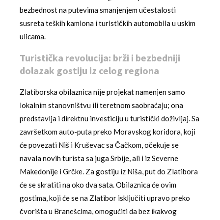
bezbednost na putevima smanjenjem učestalosti
susreta teških kamiona i turističkih automobila u uskim
ulicama.
Turistička revolucija: brži i bezbedniji
dolazak gostiju iz celog regiona
Zlatiborska obilaznica nije projekat namenjen samo
lokalnim stanovništvu ili teretnom saobraćaju; ona
predstavlja i direktnu investiciju u turistički doživljaj. Sa
završetkom auto-puta preko Moravskog koridora, koji
će povezati Niš i Kruševac sa Čačkom, očekuje se
navala novih turista sa juga Srbije, ali i iz Severne
Makedonije i Grčke. Za gostiju iz Niša, put do Zlatibora
će se skratiti na oko dva sata. Obilaznica će ovim
gostima, koji će se na Zlatibor isključiti upravo preko
čvorišta u Branešcima, omogućiti da bez ikakvog