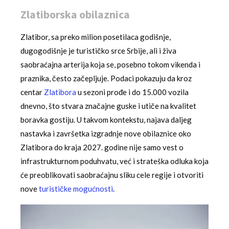
Zlatiborska obilaznica
Zlatibor, sa preko milion posetilaca godišnje,
dugogodišnje je turističko srce Srbije, ali i živa
saobraćajna arterija koja se, posebno tokom vikenda i
praznika, često začepljuje. Podaci pokazuju da kroz
centar
Zlatibora
u sezoni prođe i do 15.000 vozila
dnevno, što stvara značajne guske i utiče na kvalitet
boravka gostiju. U takvom kontekstu, najava daljeg
nastavka i završetka izgradnje nove obilaznice oko
Zlatibora do kraja 2027. godine nije samo vest o
infrastrukturnom poduhvatu, već i strateška odluka koja
će preoblikovati saobraćajnu sliku cele regije i otvoriti
nove
turističke mogućnosti
.