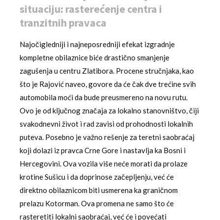
situaciju: rasterećenje centra i
tranzitnih pravaca
Najočigledniji i najneposredniji efekat izgradnje
kompletne obilaznice biće drastično smanjenje
zagušenja u centru Zlatibora. Procene stručnjaka, kao
što je Rajović naveo, govore da će čak dve trećine svih
automobila moći da bude preusmereno na novu rutu.
Ovo je od ključnog značaja za lokalno stanovništvo, čiji
svakodnevni život i rad zavisi od prohodnosti lokalnih
puteva. Posebno je važno rešenje za teretni saobraćaj
koji dolazi iz pravca Crne Gore i nastavlja ka Bosni i
Hercegovini. Ova vozila više neće morati da prolaze
krotine Sušicu i da doprinose začepljenju, već će
direktno obilaznicom biti usmerena ka graničnom
prelazu Kotorman. Ova promena ne samo što će
rasteretiti lokalni saobraćaj, već će i povećati