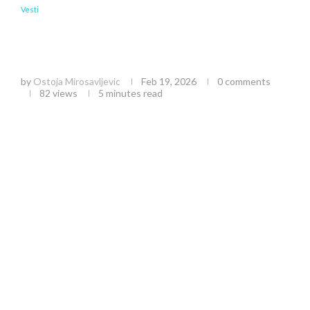
Vesti
Zlatiborska obilaznica: Ključni projekat za
rasterećenje saobraćaja i razvoj turizma do
2027.
by
Ostoja Mirosavljevic
Feb 19, 2026
0 comments
82
views
5 minutes read