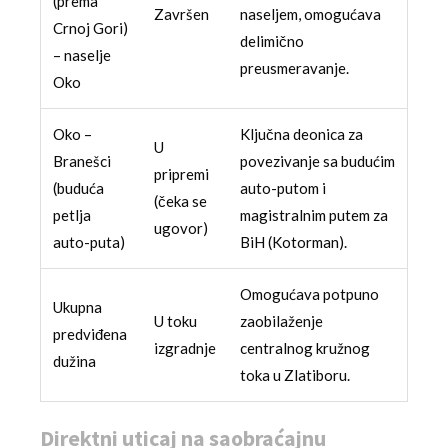
(prema
Završen
naseljem, omogućava
Crnoj Gori)
delimično
– naselje
preusmeravanje.
Oko
Oko –
Ključna deonica za
U
Branešci
povezivanje sa budućim
pripremi
(buduća
auto-putom i
(čeka se
petlja
magistralnim putem za
ugovor)
auto-puta)
BiH (Kotorman).
Omogućava potpuno
Ukupna
U toku
zaobilaženje
predviđena
izgradnje
centralnog kružnog
dužina
toka u Zlatiboru.
Direktni uticaj na saobraćajnu