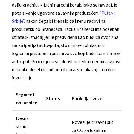
dalju gradnju. Ključni naredni korak, kako se navodi, je
potpisivanje ugovora sa Javnim preduzećem
“Putevi
Srbije”
, nakon čega bi trebalo da krenu radovi na
produžetku do Branešaca. Tačka Branešci ima poseban
strateški značaj jer je predviđena kao buduća čvorišna
tačka (petlja) auto-puta, što čini ovu obilaznicu
logičnim pristupnim putem za sve koji budu koristili novi
auto-put. Procenjena vrednost narednih deonica iznosi
nekoliko desetina miliona dinara, što ukazuje na obim
investicije.
Segment
Status
Funkcija i veze
obilaznice
Desna
Povezuje državni put
strana
za CG sa lokalnim