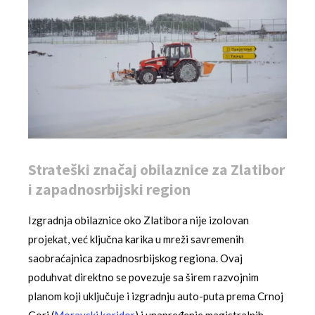
Strateški značaj obilaznice za Zlatibor
i zapadnosrbijski region
Izgradnja obilaznice oko Zlatibora nije izolovan
projekat, već ključna karika u mreži savremenih
saobraćajnica zapadnosrbijskog regiona. Ovaj
poduhvat direktno se povezuje sa širem razvojnim
planom koji uključuje i izgradnju auto-puta prema Crnoj