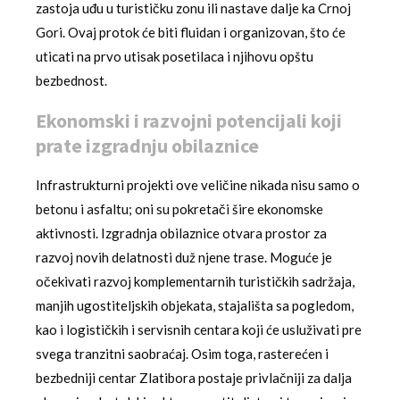
zastoja uđu u turističku zonu ili nastave dalje ka Crnoj
Gori. Ovaj protok će biti fluidan i organizovan, što će
uticati na prvo utisak posetilaca i njihovu opštu
bezbednost.
Ekonomski i razvojni potencijali koji
prate izgradnju obilaznice
Infrastrukturni projekti ove veličine nikada nisu samo o
betonu i asfaltu; oni su pokretači šire ekonomske
aktivnosti. Izgradnja obilaznice otvara prostor za
razvoj novih delatnosti duž njene trase. Moguće je
očekivati razvoj komplementarnih turističkih sadržaja,
manjih ugostiteljskih objekata, stajališta sa pogledom,
kao i logističkih i servisnih centara koji će usluživati pre
svega tranzitni saobraćaj. Osim toga, rasterećen i
bezbedniji centar Zlatibora postaje privlačniji za dalja