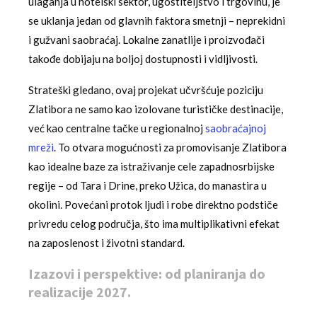
ulaganja u hotelski sektor, ugostiteljstvo i trgovinu, je
se uklanja jedan od glavnih faktora smetnji – neprekidni
i gužvani saobraćaj. Lokalne zanatlije i proizvođači
takođe dobijaju na boljoj dostupnosti i vidljivosti.
Strateški gledano, ovaj projekat učvršćuje poziciju
Zlatibora ne samo kao izolovane turističke destinacije,
već kao centralne tačke u regionalnoj
saobraćajnoj
mreži
. To otvara mogućnosti za promovisanje Zlatibora
kao idealne baze za istraživanje cele zapadnosrbijske
regije – od Tara i Drine, preko Užica, do manastira u
okolini. Povećani protok ljudi i robe direktno podstiče
privredu celog područja, što ima multiplikativni efekat
na zaposlenost i životni standard.
Izazovi i perspektive: od planiranja do
realizacije 2027.