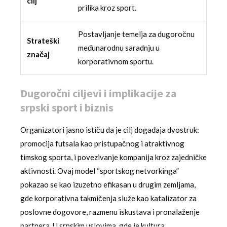
cilj
prilika kroz sport.
Postavljanje temelja za dugoročnu
Strateški
međunarodnu saradnju u
značaj
korporativnom sportu.
Dugoročni ciljevi i implikacije za
srpski sport i biznis
Organizatori jasno ističu da je cilj događaja dvostruk:
promocija futsala kao pristupačnog i atraktivnog
timskog sporta, i povezivanje kompanija kroz zajedničke
aktivnosti. Ovaj model “sportskog netvorkinga”
pokazao se kao izuzetno efikasan u drugim zemljama,
gde korporativna takmičenja služe kao katalizator za
poslovne dogovore, razmenu iskustava i pronalaženje
partnera. U srpskim uslovima, gde je kultura