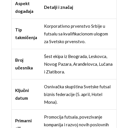
Aspekt
Detalji i značaj
događaja
Korporativno prvenstvo Srbije u
Tip
futsalu sa kvalifikacionom ulogom
takmičenja
za Svetsko prvenstvo.
Šest ekipa iz Beograda, Leskovca,
Broj
Novog Pazara, Aranđelovca, Lučana
učesnika
i Zlatibora.
Osnivačka skupština Svetske futsal
Ključni
biznis federacije (5. april, Hotel
datum
Mona).
Promocija futsala, povezivanje
Primarni
kompanija i razvoj novih poslovnih