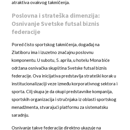
atraktiva ovakvog takmičenja.
Poslovna i strateška dimenzija:
Osnivanje Svetske futsal biznis
federacije
Pored čisto sportskog takmičenja, događaj na
Zlatiboru ima i izuzetno značajnu poslovnu
komponentu. U subotu, 5. aprila, u hotelu Mona biće
održana osnivačka skupština Svetske futsal biznis
federacije. Ova inicijativa predstavlja strateški korak u
institucionalizaciji veze između korporativnog sektora i
sporta. Cilj skupa je da okupi predstavnike kompanija,
sportskih organizacija i stručnjaka iz oblasti sportskog
menadžmenta, stvarajući platformu za sistematsku
saradnju.
Osnivanje takve federacije direktno ukazuje na