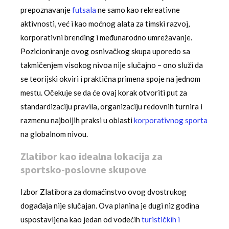
prepoznavanje
futsala
ne samo kao rekreativne
aktivnosti, već i kao moćnog alata za timski razvoj,
korporativni brending i međunarodno umrežavanje.
Pozicioniranje ovog osnivačkog skupa uporedo sa
takmičenjem visokog nivoa nije slučajno – ono služi da
se teorijski okviri i praktična primena spoje na jednom
mestu. Očekuje se da će ovaj korak otvoriti put za
standardizaciju pravila, organizaciju redovnih turnira i
razmenu najboljih praksi u oblasti
korporativnog sporta
na globalnom nivou.
Zlatibor kao idealna lokacija za
sportsko-poslovne skupove
Izbor Zlatibora za domaćinstvo ovog dvostrukog
događaja nije slučajan. Ova planina je dugi niz godina
uspostavljena kao jedan od vodećih
turističkih i