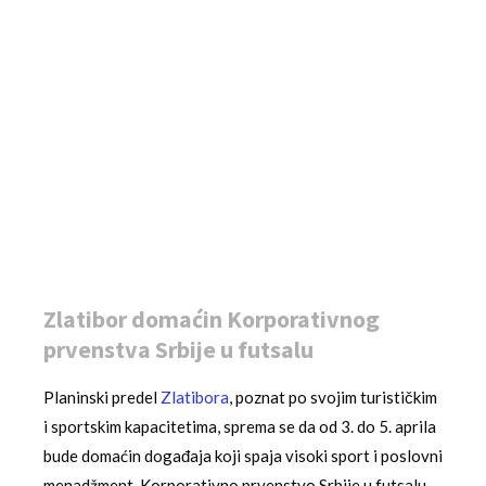
Zlatibor domaćin Korporativnog
prvenstva Srbije u futsalu
Planinski predel
Zlatibora
, poznat po svojim turističkim
i sportskim kapacitetima, sprema se da od 3. do 5. aprila
bude domaćin događaja koji spaja visoki sport i poslovni
menadžment. Korporativno prvenstvo Srbije u futsalu