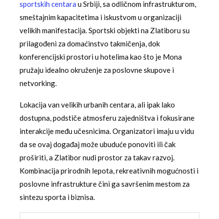
sportskih centara
u Srbiji, sa odličnom infrastrukturom,
smeštajnim kapacitetima i iskustvom u organizaciji
velikih manifestacija. Sportski objekti na Zlatiboru su
prilagođeni za domaćinstvo takmičenja, dok
konferencijski prostori u hotelima kao što je Mona
pružaju idealno okruženje za poslovne skupove i
netvorking.
Lokacija van velikih urbanih centara, ali ipak lako
dostupna, podstiče atmosferu zajedništva i fokusirane
interakcije među učesnicima. Organizatori imaju u vidu
da se ovaj događaj može ubuduće ponoviti ili čak
proširiti, a Zlatibor nudi prostor za takav razvoj.
Kombinacija prirodnih lepota, rekreativnih mogućnosti i
poslovne infrastrukture čini ga savršenim mestom za
sintezu sporta i biznisa.