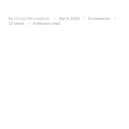
Srbije u futsalu: Sport, biznis i međunarodni
kvalifikacioni turnir
by
Ostoja Mirosavljevic
Apr 4, 2026
0 comments
52
views
6 minutes read