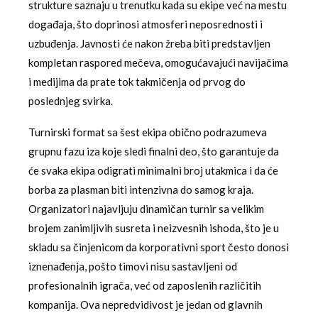
strukture saznaju u trenutku kada su ekipe već na mestu
događaja, što doprinosi atmosferi neposrednosti i
uzbuđenja. Javnosti će nakon žreba biti predstavljen
kompletan raspored mečeva, omogućavajući navijačima
i medijima da prate tok takmičenja od prvog do
poslednjeg svirka.
Turnirski format sa šest ekipa obično podrazumeva
grupnu fazu iza koje sledi finalni deo, što garantuje da
će svaka ekipa odigrati minimalni broj utakmica i da će
borba za plasman biti intenzivna do samog kraja.
Organizatori najavljuju dinamičan turnir sa velikim
brojem zanimljivih susreta i neizvesnih ishoda, što je u
skladu sa činjenicom da korporativni sport često donosi
iznenađenja, pošto timovi nisu sastavljeni od
profesionalnih igrača, već od zaposlenih različitih
kompanija. Ova nepredvidivost je jedan od glavnih