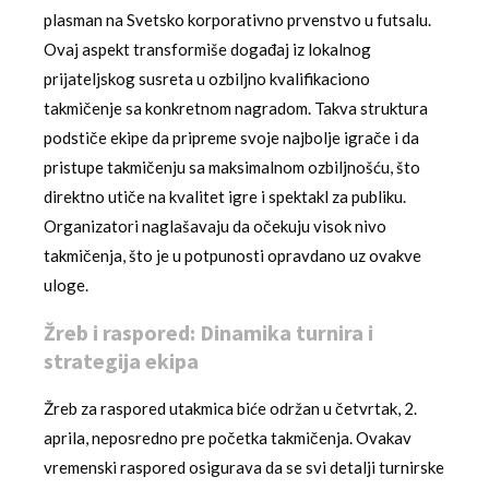
plasman na Svetsko korporativno prvenstvo u futsalu.
Ovaj aspekt transformiše događaj iz lokalnog
prijateljskog susreta u ozbiljno kvalifikaciono
takmičenje sa konkretnom nagradom. Takva struktura
podstiče ekipe da pripreme svoje najbolje igrače i da
pristupe takmičenju sa maksimalnom ozbiljnošću, što
direktno utiče na kvalitet igre i spektakl za publiku.
Organizatori naglašavaju da očekuju visok nivo
takmičenja, što je u potpunosti opravdano uz ovakve
uloge.
Žreb i raspored: Dinamika turnira i
strategija ekipa
Žreb za raspored utakmica biće održan u četvrtak, 2.
aprila, neposredno pre početka takmičenja. Ovakav
vremenski raspored osigurava da se svi detalji turnirske