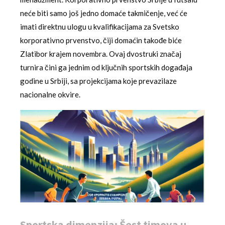
neće biti samo još jedno domaće takmičenje, već će
imati direktnu ulogu u kvalifikacijama za Svetsko
korporativno prvenstvo, čiji domaćin takođe biće
Zlatibor krajem novembra. Ovaj dvostruki značaj
turnira čini ga jednim od ključnih sportskih događaja
godine u Srbiji, sa projekcijama koje prevazilaze
nacionalne okvire.
Sportska dimenzija: Šest timova u