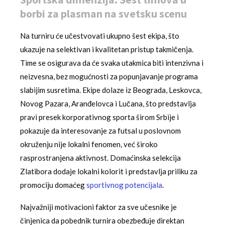
borbi za plasman na svetsku scenu
Na turniru će učestvovati ukupno šest ekipa, što
ukazuje na selektivan i kvalitetan pristup takmičenja.
Time se osigurava da će svaka utakmica biti intenzivna i
neizvesna, bez mogućnosti za popunjavanje programa
slabijim susretima. Ekipe dolaze iz Beograda, Leskovca,
Novog Pazara, Aranđelovca i Lučana, što predstavlja
pravi presek korporativnog sporta širom Srbije i
pokazuje da interesovanje za futsal u poslovnom
okruženju nije lokalni fenomen, već široko
rasprostranjena aktivnost. Domaćinska selekcija
Zlatibora dodaje lokalni kolorit i predstavlja priliku za
promociju domaćeg
sportivnog potencijala
.
Najvažniji motivacioni faktor za sve učesnike je
činjenica da pobednik turnira obezbeđuje direktan