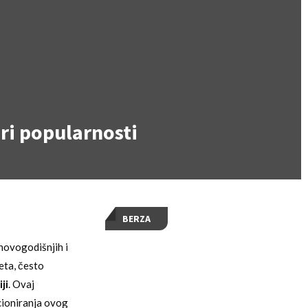
ori popularnosti
BERZA
novogodišnjih i
eta, često
ji
. Ovaj
cioniranja ovog