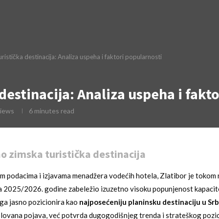
ristička destinacija: Analiza uspeha i faktori popularnosti
destinacija: Analiza uspeha i fakt
iews
6 minutes read
ao zimska turistička destinacija
m podacima i izjavama menadžera vodećih hotela, Zlatibor je tokom 
a 2025/2026. godine zabeležio izuzetno visoku popunjenost kapacit
ga jasno pozicionira kao
najposećeniju planinsku destinaciju u Srbi
olovana pojava, već potvrda dugogodišnjeg trenda i strateškog pozi