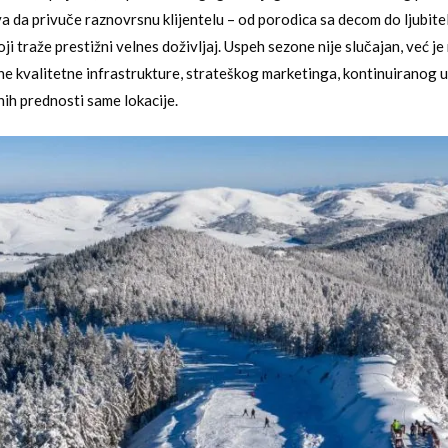
eva da privuče raznovrsnu klijentelu – od porodica sa decom do ljubite
ji traže prestižni velnes doživljaj. Uspeh sezone nije slučajan, već je
e kvalitetne infrastrukture, strateškog marketinga, kontinuiranog 
nih prednosti same lokacije.