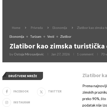
Home
Privreda
Ekonomija
Zlatibor kao zimska tu
Ekonomija
Turizam
Vesti
Zlatibor
Zlatibor kao zimska turistička 
by
Ostoja Mirosavljevic
Jan 27, 2026
1 comment
70
v
Zlatibor k
DRUŠTVENE MREŽE
Prema najnoviji
FACEBOOK
TWITTER
zimskih praznik
preko 90%, što 
INSTAGRAM
podatak nije iz