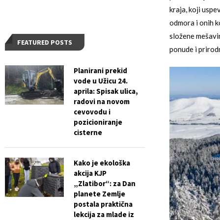
kraja, koji usp
odmora i onih ko
složene mešavin
FEATURED POSTS
ponude i prirod
Planirani prekid
vode u Užicu 24.
aprila: Spisak ulica,
radovi na novom
cevovodu i
pozicioniranje
cisterne
Kako je ekološka
akcija KJP
„Zlatibor“: za Dan
planete Zemlje
postala praktična
lekcija za mlade iz