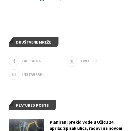
DRUŠTVENE MREŽE
FACEBOOK
TWITTER
INSTAGRAM
FEATURED POSTS
Planirani prekid vode u Užicu 24.
aprila: Spisak ulica, radovi na novom