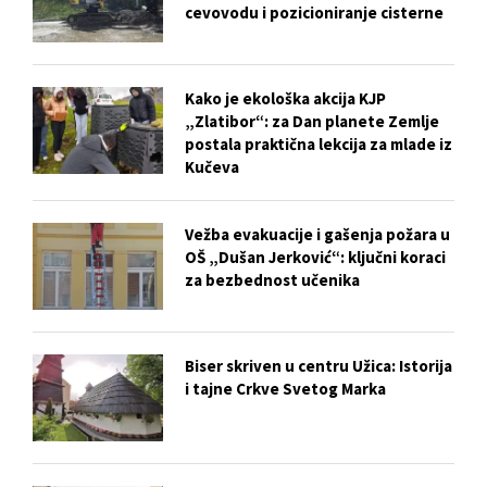
cevovodu i pozicioniranje cisterne
Kako je ekološka akcija KJP
„Zlatibor“: za Dan planete Zemlje
postala praktična lekcija za mlade iz
Kučeva
Vežba evakuacije i gašenja požara u
OŠ „Dušan Jerković“: ključni koraci
za bezbednost učenika
Biser skriven u centru Užica: Istorija
i tajne Crkve Svetog Marka