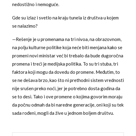
nedostižno i nemoguće.
Gde su izlaz i svetlo na kraju tunela iz društva u kojem
se nalazimo?
—Rešenje je u promenama na tri nivoa, na obrazovnom,
na polju kulturne politike koja neće biti menjana kako se
promeni novi ministar već bi trebalo da bude dugoročna
promena i treći je medijska politika. To su tri stuba, tri
faktora koji mogu da dovedu do promene. Međutim, to
se ne dešava brzo, kao što ni prethodni sistem vrednosti
nije srušen preko noći, jer je potrebno dosta godina da
se to desi. Tako i ove promene o kojima govorim moraju
da počnu odmah da bi naredne generacije, oni koji su tek
sada rođeni, mogli da žive u jednom boljem društvu.