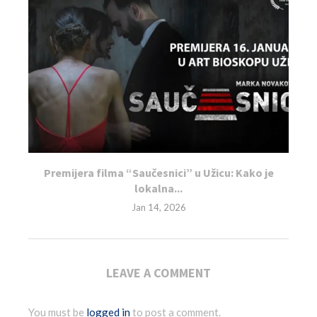
Premijera filma “Saučesnici” u Užicu: Kako je
lokalna...
Jan 14, 2026
LEAVE A COMMENT
You must be
logged in
to post a comment.