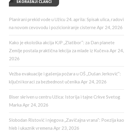
SKORAŠNJI ČLANCI
Planirani prekid vode u Užicu 24. aprila: Spisak ulica, radovi
na novom cevovodu i pozicioniranje cisterne
Apr 24, 2026
Kako je ekološka akcija KJP „Zlatibor“: za Dan planete
Zemlje postala praktična lekcija za mlade iz Kučeva
Apr 24,
2026
Vežba evakuacije i gašenja požara u OŠ „Dušan Jerković“:
ključni koraci za bezbednost učenika
Apr 24, 2026
Biser skriven u centru Užica: Istorija i tajne Crkve Svetog
Marka
Apr 24, 2026
Slobodan Ristović i njegova „Zavičajna vrana“: Poezija kao
hleb i ukaznik vremena
Apr 23, 2026