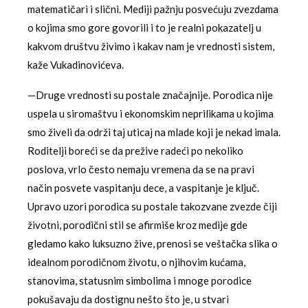
matematičari i slični. Mediji pažnju posvećuju zvezdama
o kojima smo gore govorili i to je realni pokazatelj u
kakvom društvu živimo i kakav nam je vrednosti sistem,
kaže Vukadinovićeva.
—Druge vrednosti su postale značajnije. Porodica nije
uspela u siromaštvu i ekonomskim neprilikama u kojima
smo živeli da održi taj uticaj na mlade koji je nekad imala.
Roditelji boreći se da prežive radeći po nekoliko
poslova, vrlo često nemaju vremena da se na pravi
način posvete vaspitanju dece, a vaspitanje je ključ.
Upravo uzori porodica su postale takozvane zvezde čiji
životni, porodični stil se afirmiše kroz medije gde
gledamo kako luksuzno žive, prenosi se veštačka slika o
idealnom porodičnom životu, o njihovim kućama,
stanovima, statusnim simbolima i mnoge porodice
pokušavaju da dostignu nešto što je, u stvari