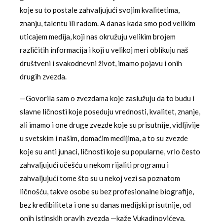
koje su to postale zahvaljujući svojim kvalitetima,
znanju, talentu ili radom. A danas kada smo pod velikim
uticajem medija, koji nas okružuju velikim brojem
različitih informacija i koji u velikoj meri oblikuju naš
društveni i svakodnevni život, imamo pojavu i onih
drugih zvezda.
—Govorila sam o zvezdama koje zaslužuju da to budu i
slavne ličnosti koje poseduju vrednosti, kvalitet, znanje,
ali imamo i one druge zvezde koje su prisutnije, vidljivije
u svetskim i našim, domaćim medijima, a to su zvezde
koje su anti junaci, ličnosti koje su popularne, vrlo često
zahvaljujući učešću u nekom rijaliti programu i
zahvaljujući tome što su u nekoj vezi sa poznatom
ličnošću, takve osobe su bez profesionalne biografije,
bez kredibiliteta i one su danas medijski prisutnije, od
onih istinskih pravih zvezda —kaže Vukadinovićeva.