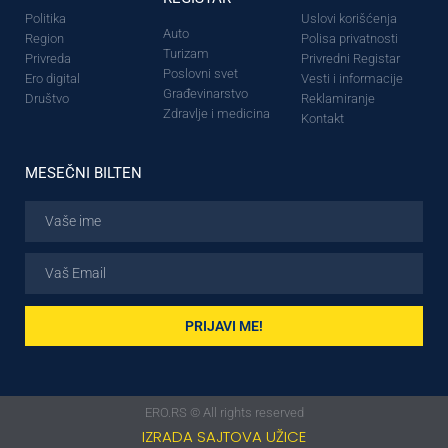
Politika
Uslovi korišćenja
Auto
Region
Polisa privatnosti
Turizam
Privreda
Privredni Registar
Poslovni svet
Ero digital
Vesti i informacije
Građevinarstvo
Društvo
Reklamiranje
Zdravlje i medicina
Kontakt
MESEČNI BILTEN
PRIJAVI ME!
ERO.RS © All rights reserved
IZRADA SAJTOVA UŽICE