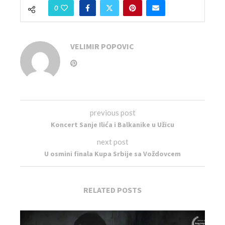
0
VELIMIR POPOVIC
previous post
Koncert Sanje Ilića i Balkanike u Užicu
next post
U osmini finala Kupa Srbije sa Voždovcem
RELATED POSTS