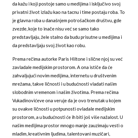
da kažu i koji postoje samo u medijima i isključivo svoj
privatni život izlažu kao na tacnu i time postaju roba. To
je glavna roba u današnjem potrošačkom društvu, gde
zvezde, koje to inače nisu već se samo tako
predstavljaju, žele stalno da budu prisutne u medijima i
da predstavljaju svoj život kao robu.
Prema rečima autorke Paris Hiltone i slične njoj su već
zavladale medijskim prostorom. A ona ističe da će
zahvaljujući novim medijima, internetu u društvenim
mrežama, takve ličnosti i u budućnosti vladati našim
slobodnim vremenom i našim životima. Prema rečima
Vukadinovićeve ona veruje da je ovo trenutak u kojem
su ovakve ličnosti u potpunosti ovladale medijskim
prostorom, a u budućnosti će ih biti još više nažalost. U
našim medijima prostor mnogo manje zauzimaju vesti o
mladim, kreativnim ljudima, talentovani muzičari,