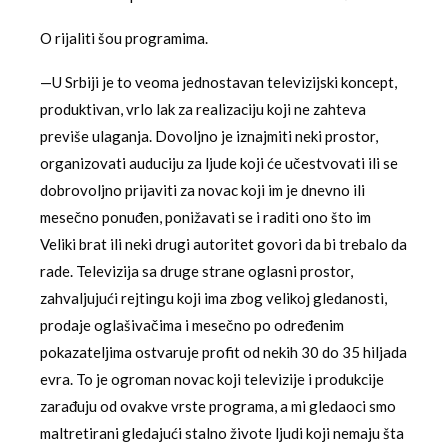
O rijaliti šou programima.
—U Srbiji je to veoma jednostavan televizijski koncept,
produktivan, vrlo lak za realizaciju koji ne zahteva
previše ulaganja. Dovoljno je iznajmiti neki prostor,
organizovati auduciju za ljude koji će učestvovati ili se
dobrovoljno prijaviti za novac koji im je dnevno ili
mesečno ponuđen, ponižavati se i raditi ono što im
Veliki brat ili neki drugi autoritet govori da bi trebalo da
rade. Televizija sa druge strane oglasni prostor,
zahvaljujući rejtingu koji ima zbog velikoj gledanosti,
prodaje oglašivačima i mesečno po određenim
pokazateljima ostvaruje profit od nekih 30 do 35 hiljada
evra. To je ogroman novac koji televizije i produkcije
zarađuju od ovakve vrste programa, a mi gledaoci smo
maltretirani gledajući stalno živote ljudi koji nemaju šta