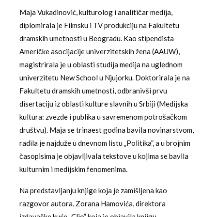
Maja Vukadinović, kulturolog i analitičar medija,
diplomirala je Filmsku i TV produkciju na Fakultetu
dramskih umetnosti u Beogradu. Kao stipendista
Američke asocijacije univerzitetskih žena (AAUW),
magistrirala je u oblasti studija medija na uglednom
univerzitetu New School u Njujorku. Doktorirala je na
Fakultetu dramskih umetnosti, odbranivši prvu
disertaciju iz oblasti kulture slavnih u Srbiji (Medijska
kultura: zvezde i publika u savremenom potrošačkom
društvu). Maja se trinaest godina bavila novinarstvom,
radila je najduže u dnevnom listu „Politika”, a u brojnim
časopisima je objavljivala tekstove u kojima se bavila
kulturnim i medijskim fenomenima.
Na predstavljanju knjige koja je zamišljena kao
razgovor autora, Zorana Hamovića, direktora
izdavačke kuće „Clio” koja je objavila knjigu