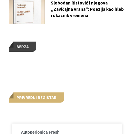
Slobodan Ristović i njegova
„Zavičajna vrana“: Poezija kao hleb
i ukaznik vremena
BERZA
PRIVREDNI REGISTAR
Autoperionica Fresh