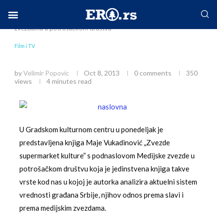
Home
Društvo
Film i TV
Život sa TV
zvezdama u potrošačkom društvu
Facebook-f
Instagram
Twitter
Linkedin
Envelope
Film i TV
Život sa TV zvezdama u potrošačkom društvu
by
Velimir Popovic
Oct 8, 2013
0 comments
350
views
4 minutes read
U Gradskom kulturnom centru u ponedeljak je
predstavljena knjiga Maje Vukadinović „Zvezde
supermarket kulture” s podnaslovom Medijske zvezde u
potrošačkom društvu koja je jedinstvena knjiga takve
vrste kod nas u kojoj je autorka analizira aktuelni sistem
vrednosti građana Srbije, njihov odnos prema slavi i
prema medijskim zvezdama.