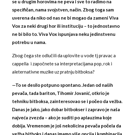
se u drugim horovima ne peva i sve to radimo na
specifičan, nama svojstven, način. Zbog toga sam
uverena da niko od nas ne bi mogao da zameni Viva
Vox za neki drugi hor ili instituciju – to jednostavno
ne bi bilo to. Viva Vox ispunjava neku jedinstvenu
potrebu u nama.
Zbog čega ste odlučili da uplovite u vode tj pravac a
cappella i započnete sa interpretacijama pop, rok i
aleternativne muzike uz pratnju bitboksa?
—To se desilo potpuno spontano. Jedan od naših
pevača, tada bariton, Tihomir Jovanić, otkrio je
tehniku bitboksa, zainteresovao se i počeo da vežba.
Danas je jako, jako dobar bitbokser i zapravo je naša
najveća zvezda – ako je suditi po aplauzima koje
dobija. Vremenom je još nekolicina pevača počela da
vežba bitboks i danas imamo više opcija i kombinacija,