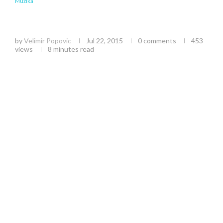
Muzika
Viva vox: Trudimo se da publici naši koncerti
budu nezaboravno iskustvo
by
Velimir Popovic
Jul 22, 2015
0 comments
453
views
8 minutes read