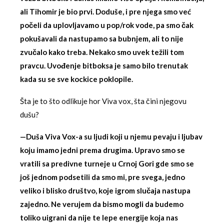
ali Tihomir je bio prvi. Doduše, i pre njega smo već
počeli da uplovljavamo u pop/rok vode, pa smo čak
pokušavali da nastupamo sa bubnjem, ali to nije
zvučalo kako treba. Nekako smo uvek težili tom
pravcu. Uvođenje bitboksa je samo bilo trenutak
kada su se sve kockice poklopile.
Šta je to što odlikuje hor Viva vox, šta čini njegovu
dušu?
—Duša Viva Vox-a su ljudi koji u njemu pevaju i ljubav
koju imamo jedni prema drugima. Upravo smo se
vratili sa predivne turneje u Crnoj Gori gde smo se
još jednom podsetili da smo mi, pre svega, jedno
veliko i blisko društvo, koje igrom slučaja nastupa
zajedno.
Ne verujem da bismo mogli da budemo
toliko uigrani da nije te lepe energije koja nas