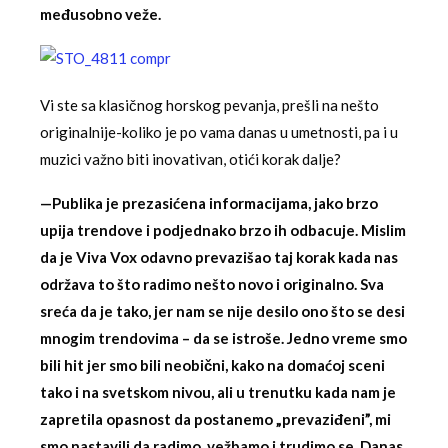
međusobno veže.
Vi ste sa klasičnog horskog pevanja, prešli na nešto
originalnije-koliko je po vama danas u umetnosti, pa i u
muzici važno biti inovativan, otići korak dalje?
—Publika je prezasićena informacijama, jako brzo
upija trendove i podjednako brzo ih odbacuje. Mislim
da je Viva Vox odavno prevazišao taj korak kada nas
održava to što radimo nešto novo i originalno. Sva
sreća da je tako, jer nam se nije desilo ono što se desi
mnogim trendovima – da se istroše. Jedno vreme smo
bili hit jer smo bili neobični, kako na domaćoj sceni
tako i na svetskom nivou, ali u trenutku kada nam je
zapretila opasnost da postanemo „prevaziđeni”, mi
smo nastavili da radimo, vežbamo i trudimo se. Danas