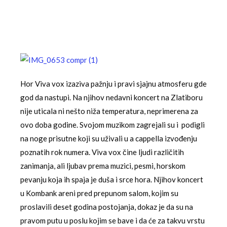
Hor Viva vox izaziva pažnju i pravi sjajnu atmosferu gde
god da nastupi. Na njihov nedavni koncert na Zlatiboru
nije uticala ni nešto niža temperatura, neprimerena za
ovo doba godine. Svojom muzikom zagrejali su i podigli
na noge prisutne koji su uživali u a cappella izvođenju
poznatih rok numera. Viva vox čine ljudi različitih
zanimanja, ali ljubav prema muzici, pesmi, horskom
pevanju koja ih spaja je duša i srce hora. Njihov koncert
u Kombank areni pred prepunom salom, kojim su
proslavili deset godina postojanja, dokaz je da su na
pravom putu u poslu kojim se bave i da će za takvu vrstu