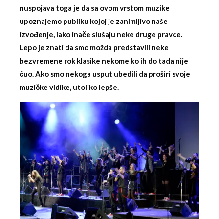
nuspojava toga je da sa ovom vrstom muzike
upoznajemo publiku kojoj je zanimljivo naše
izvođenje, iako inače slušaju neke druge pravce.
Lepo je znati da smo možda predstavili neke
bezvremene rok klasike nekome ko ih do tada nije
čuo. Ako smo nekoga usput ubedili da proširi svoje
muzičke vidike, utoliko lepše.