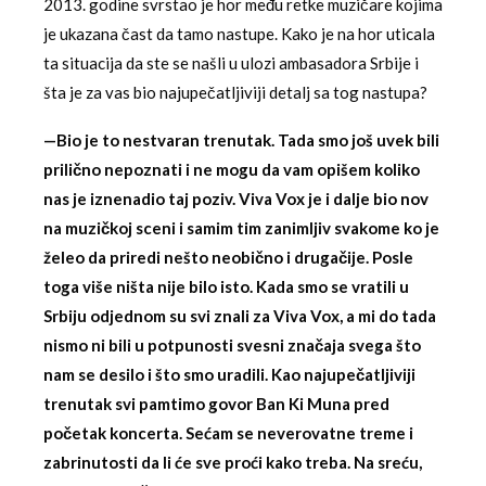
2013. godine svrstao je hor među retke muzičare kojima
je ukazana čast da tamo nastupe. Kako je na hor uticala
ta situacija da ste se našli u ulozi ambasadora Srbije i
šta je za vas bio najupečatljiviji detalj sa tog nastupa?
—Bio je to nestvaran trenutak. Tada smo još uvek bili
prilično nepoznati i ne mogu da vam opišem koliko
nas je iznenadio taj poziv. Viva Vox je i dalje bio nov
na muzičkoj sceni i samim tim zanimljiv svakome ko je
želeo da priredi nešto neobično i drugačije. Posle
toga više ništa nije bilo isto. Kada smo se vratili u
Srbiju odjednom su svi znali za Viva Vox, a mi do tada
nismo ni bili u potpunosti svesni značaja svega što
nam se desilo i što smo uradili. Kao najupečatljiviji
trenutak svi pamtimo govor Ban Ki Muna pred
početak koncerta. Sećam se neverovatne treme i
zabrinutosti da li će sve proći kako treba. Na sreću,