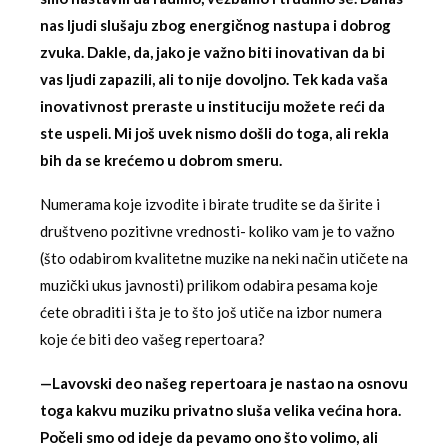
nas ljudi slušaju zbog energičnog nastupa i dobrog
zvuka. Dakle, da, jako je važno biti inovativan da bi
vas ljudi zapazili, ali to nije dovoljno. Tek kada vaša
inovativnost preraste u instituciju možete reći da
ste uspeli. Mi još uvek nismo došli do toga, ali rekla
bih da se krećemo u dobrom smeru.
Numerama koje izvodite i birate trudite se da širite i
društveno pozitivne vrednosti- koliko vam je to važno
(što odabirom kvalitetne muzike na neki način utičete na
muzički ukus javnosti) prilikom odabira pesama koje
ćete obraditi i šta je to što još utiče na izbor numera
koje će biti deo vašeg repertoara?
—Lavovski deo našeg repertoara je nastao na osnovu
toga kakvu muziku privatno sluša velika većina hora.
Počeli smo od ideje da pevamo ono što volimo, ali