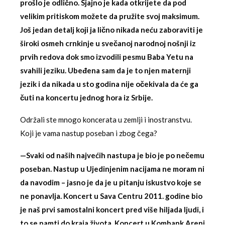
prošlo je odlično.
Sjajno je kada otkrijete da pod
velikim pritiskom možete da pružite svoj maksimum.
Još jedan detalj koji ja lično nikada neću zaboraviti je
široki osmeh crnkinje u svečanoj narodnoj nošnji iz
prvih redova dok smo izvodili pesmu Baba Yetu na
svahili jeziku. Ubeđena sam da je to njen maternji
jezik i da nikada u sto godina nije očekivala da će ga
čuti na koncertu jednog hora iz Srbije.
Održali ste mnogo koncerata u zemlji i inostranstvu.
Koji je vama nastup poseban i zbog čega?
—Svaki od naših najvećih nastupa je bio je po nečemu
poseban. Nastup u Ujedinjenim nacijama ne moram ni
da navodim – jasno je da je u pitanju iskustvo koje se
ne ponavlja.
Koncert u Sava Centru 2011. godine bio
je naš prvi samostalni koncert pred više hiljada ljudi, i
to se pamti do kraja života.
Koncert u Kombank Areni