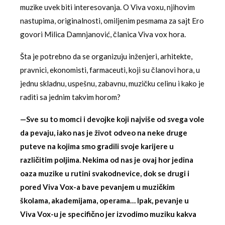
muzike uvek biti interesovanja. O Viva voxu, njihovim
nastupima, originalnosti, omiljenim pesmama za sajt Ero
govori Milica Damnjanović, članica Viva vox hora.
Šta je potrebno da se organizuju inženjeri, arhitekte,
pravnici, ekonomisti, farmaceuti, koji su članovi hora, u
jednu skladnu, uspešnu, zabavnu, muzičku celinu i kako je
raditi sa jednim takvim horom?
—Sve su to momci i devojke koji najviše od svega vole
da pevaju, iako nas je život odveo na neke druge
puteve na kojima smo gradili svoje karijere u
različitim poljima. Nekima od nas je ovaj hor jedina
oaza muzike u rutini svakodnevice, dok se drugi i
pored Viva Vox-a bave pevanjem u muzičkim
školama, akademijama, operama… Ipak, pevanje u
Viva Vox-u je specifično jer izvodimo muziku kakva