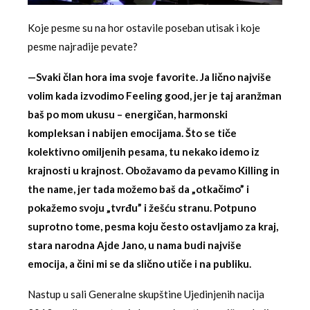
Koje pesme su na hor ostavile poseban utisak i koje
pesme najradije pevate?
—Svaki član hora ima svoje favorite. Ja lično najviše
volim kada izvodimo Feeling good, jer je taj aranžman
baš po mom ukusu – energičan, harmonski
kompleksan i nabijen emocijama. Što se tiče
kolektivno omiljenih pesama, tu nekako idemo iz
krajnosti u krajnost. Obožavamo da pevamo Killing in
the name, jer tada možemo baš da „otkačimo” i
pokažemo svoju „tvrđu” i žešću stranu. Potpuno
suprotno tome, pesma koju često ostavljamo za kraj,
stara narodna Ajde Jano, u nama budi najviše
emocija, a čini mi se da slično utiče i na publiku.
Nastup u sali Generalne skupštine Ujedinjenih nacija